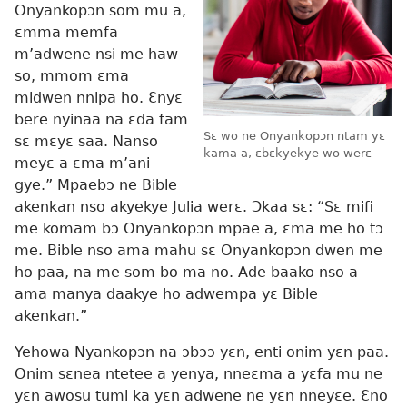
Onyankopɔn som mu a,
ɛmma memfa
m’adwene nsi me haw
so, mmom ɛma
midwen nnipa ho. Ɛnyɛ
bere nyinaa na ɛda fam
Sɛ wo ne Onyankopɔn ntam yɛ
sɛ mɛyɛ saa. Nanso
kama a, ɛbɛkyekye wo werɛ
meyɛ a ɛma m’ani
gye.” Mpaebɔ ne Bible
akenkan nso akyekye Julia werɛ. Ɔkaa sɛ: “Sɛ mifi
me komam bɔ Onyankopɔn mpae a, ɛma me ho tɔ
me. Bible nso ama mahu sɛ Onyankopɔn dwen me
ho paa, na me som bo ma no. Ade baako nso a
ama manya daakye ho adwempa yɛ Bible
akenkan.”
Yehowa Nyankopɔn na ɔbɔɔ yɛn, enti onim yɛn paa.
Onim sɛnea ntetee a yenya, nneɛma a yɛfa mu ne
yɛn awosu tumi ka yɛn adwene ne yɛn nneyɛe. Ɛno