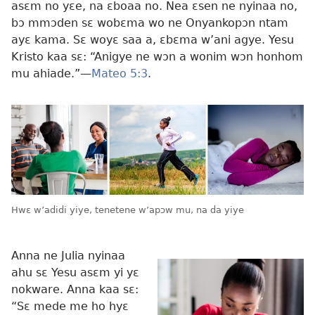
asɛm no yɛe, na ɛboaa no. Nea ɛsen ne nyinaa no,
bɔ mmɔden sɛ wobɛma wo ne Onyankopɔn ntam
ayɛ kama. Sɛ woyɛ saa a, ɛbɛma w’ani agye. Yesu
Kristo kaa sɛ: “Anigye ne wɔn a wonim wɔn honhom
mu ahiade.”—
Mateo 5:3
.
Hwɛ w’adidi yiye, tenetene w’apɔw mu, na da yiye
Anna ne Julia nyinaa
ahu sɛ Yesu asɛm yi yɛ
nokware. Anna kaa sɛ:
“Sɛ mede me ho hyɛ