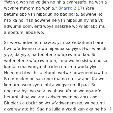
“Wɔn a wɔn ho yɛ den no nhia ɔyaresafo, na wɔn a
wɔyare mmom na wohia.” (
Marko 2:17
) Yare
betumi abɔ yɛn nipadua no baabiara; adwene no
nso ka ho. Yɛn adwene ne yɛn nipadua nyinaa yɛ
adwuma bom, enti woyɛ nsakrae wɔ w’abrabɔ mu
a ebetumi aboa wo.
Sɛ wowɔ adwenemhaw a, yɛ nea wubetumi biara
hwɛ w’adwene ne wo nipadua so yiye. Hwɛ w’adidi
yiye, da yiye, na tenetene w’apɔw mu daa. Sɛ
wotenetene w’apɔw mu a, ɛma wo ho sisi wo ho so
kama, ɛma wunya ahoɔden na ɛma woda yiye.
Nneɛma bi wɔ hɔ a etumi twetwe adwenemhaw ba.
Bɔ mmɔden hu saa nneɛma no na siw ano. Ka wo
komam asɛm kyerɛ obi a wugye no di paa. Sɛ
nneɛma hyɛ wo so a, w’abusuafo ne wo nnamfo
betumi aboa wo ama adwennwen no abrɛ ase.
Biribiara a ɛbɛkɔ so wɔ w’adwenem no, wubetumi
akyerɛw ato hɔ.
Saa na Julia a yɛadi kan aka ne ho