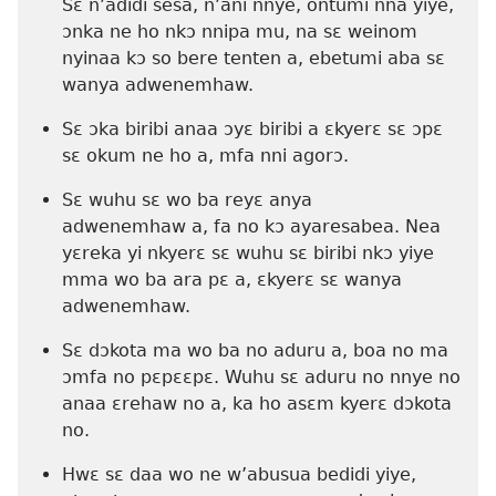
Sɛ n’adidi sesa, n’ani nnye, ontumi nna yiye,
ɔnka ne ho nkɔ nnipa mu, na sɛ weinom
nyinaa kɔ so bere tenten a, ebetumi aba sɛ
wanya adwenemhaw.
Sɛ ɔka biribi anaa ɔyɛ biribi a ɛkyerɛ sɛ ɔpɛ
sɛ okum ne ho a, mfa nni agorɔ.
Sɛ wuhu sɛ wo ba reyɛ anya
adwenemhaw a, fa no kɔ ayaresabea. Nea
yɛreka yi nkyerɛ sɛ wuhu sɛ biribi nkɔ yiye
mma wo ba ara pɛ a, ɛkyerɛ sɛ wanya
adwenemhaw.
Sɛ dɔkota ma wo ba no aduru a, boa no ma
ɔmfa no pɛpɛɛpɛ. Wuhu sɛ aduru no nnye no
anaa ɛrehaw no a, ka ho asɛm kyerɛ dɔkota
no.
Hwɛ sɛ daa wo ne w’abusua bedidi yiye,