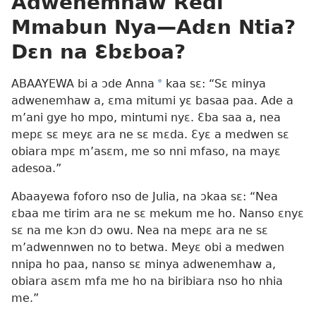
Adwenemhaw Redi
Mmabun Nya—Adɛn Ntia?
Dɛn na Ɛbɛboa?
ABAAYEWA bi a ɔde Anna
a
kaa sɛ: “Sɛ minya
adwenemhaw a, ɛma mitumi yɛ basaa paa. Ade a
m’ani gye ho mpo, mintumi nyɛ. Ɛba saa a, nea
mepɛ sɛ meyɛ ara ne sɛ mɛda. Ɛyɛ a medwen sɛ
obiara mpɛ m’asɛm, me so nni mfaso, na mayɛ
adesoa.”
Abaayewa foforo nso de Julia, na ɔkaa sɛ: “Nea
ɛbaa me tirim ara ne sɛ mekum me ho. Nanso ɛnyɛ
sɛ na me kɔn dɔ owu. Nea na mepɛ ara ne sɛ
m’adwennwen no to betwa. Meyɛ obi a medwen
nnipa ho paa, nanso sɛ minya adwenemhaw a,
obiara asɛm mfa me ho na biribiara nso ho nhia
me.”