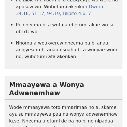
apusuw wo. Wubetumi akenkan
Dwom
34:18;
51:17;
94:19;
Filipifo 4:6, 7
Pɛ nneɛma bi a wofa a ebetumi akae wo sɛ
obi dɔ wo
Nhoma a woakyerɛw nneɛma pa bi anaa
anigyesɛm bi anaa osuahu bi a wunyae wom
no, wubetumi afa akenkan
Mmaayewa a Wonya
Adwenemhaw
Wode mmaayewa toto mmarimaa ho a, ɛkame
ayɛ sɛ mmaayewa paa na wonya adwenemhaw
kɛse. Nneɛma a etumi de ba no bi ne nipadua