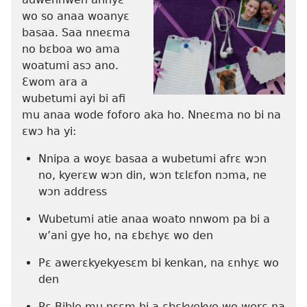
wo so anaa woanyɛ
basaa. Saa nneɛma
no bɛboa wo ama
woatumi asɔ ano.
Ɛwom ara a
wubetumi ayi bi afi
mu anaa wode foforo aka ho. Nneɛma no bi na
ɛwɔ ha yi:
Nnipa a woyɛ basaa a wubetumi afrɛ wɔn
no, kyerɛw wɔn din, wɔn tɛlɛfon nɔma, ne
wɔn address
Wubetumi atie anaa woato nnwom pa bi a
w’ani gye ho, na ɛbɛhyɛ wo den
Pɛ awerɛkyekyesɛm bi kenkan, na ɛnhyɛ wo
den
Pɛ Bible mu nsɛm bi a ɛbɛkyekye wo werɛ na