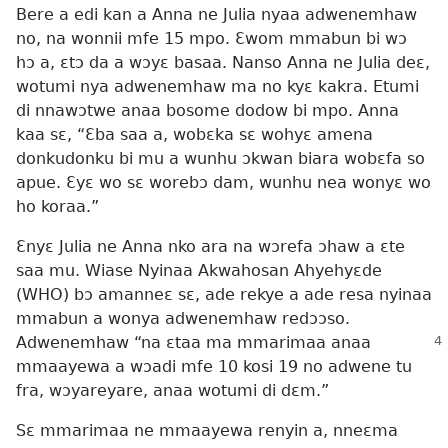
Bere a edi kan a Anna ne Julia nyaa adwenemhaw
no, na wonnii mfe 15 mpo. Ɛwom mmabun bi wɔ
hɔ a, ɛtɔ da a wɔyɛ basaa. Nanso Anna ne Julia deɛ,
wotumi nya adwenemhaw ma no kyɛ kakra. Etumi
di nnawɔtwe anaa bosome dodow bi mpo. Anna
kaa sɛ, “Ɛba saa a, wobɛka sɛ wohyɛ amena
donkudonku bi mu a wunhu ɔkwan biara wobɛfa so
apue. Ɛyɛ wo sɛ worebɔ dam, wunhu nea wonyɛ wo
ho koraa.”
Ɛnyɛ Julia ne Anna nko ara na wɔrefa ɔhaw a ɛte
saa mu. Wiase Nyinaa Akwahosan Ahyehyɛde
(WHO) bɔ amanneɛ sɛ, ade rekye a ade resa nyinaa
mmabun a wonya adwenemhaw redɔɔso.
Adwenemhaw “na ɛtaa ma
mmarimaa anaa
mmaayewa a wɔadi mfe 10 kosi 19 no adwene tu
fra, wɔyareyare, anaa wotumi di dɛm.”
Sɛ mmarimaa ne mmaayewa renyin a, nneɛma