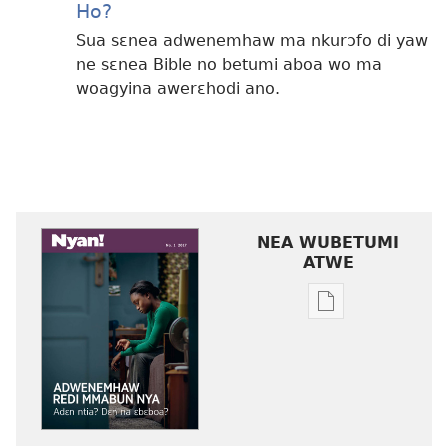
Ho?
Sua sɛnea adwenemhaw ma nkurɔfo di yaw
ne sɛnea Bible no betumi aboa wo ma
woagyina awerɛhodi ano.
NEA WUBETUMI
ATWE
Baabi
a
wubetumi
atwe
nneɛma
akenkan