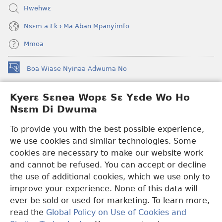
Hwehwɛ
Nsɛm a Ɛkɔ Ma Aban Mpanyimfo
Mmoa
Boa Wiase Nyinaa Adwuma No
(opens
new
window)
Kyerɛ Sɛnea Wopɛ Sɛ Yɛde Wo Ho
Ɔwɛn-Aban INTANƐT SO NHOMAKORABEA™
(opens
Nsɛm Di Dwuma
new
®
JW Hub
window)
(opens
To provide you with the best possible experience,
new
we use cookies and similar technologies. Some
JW Library
App
window)
cookies are necessary to make our website work
Watchtower Library
and cannot be refused. You can accept or decline
the use of additional cookies, which we use only to
improve your experience. None of this data will
ever be sold or used for marketing. To learn more,
read the
Global Policy on Use of Cookies and
Copyright
© 2026 Watch Tower Bible and Tract Society of Pennsylvania.