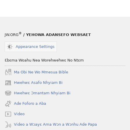
NYAN!
No. 1
2017
®
JW.ORG
/ YEHOWA ADANSEFO WƐBSAET
Appearance Settings
Ɛbɛma Woahu Nea Worehwehwɛ No Ntɛm
Ma Obi Ne Wo Mmesua Bible
Hwehwɛ Asafo Nhyiam Bi
(opens
new
Hwehwɛ Ɔmantam Nhyiam Bi
(opens
window)
new
Ade Foforo a Aba
window)
Video
Video a Wɔayɛ Ama Wɔn a Wɔnhu Ade Papa