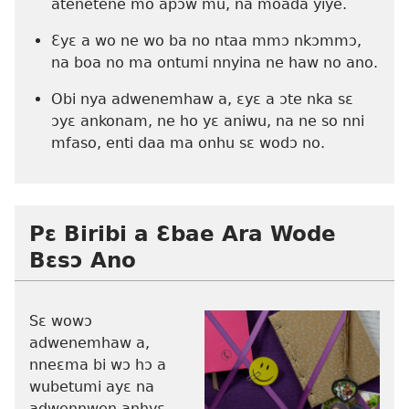
atenetene mo apɔw mu, na moada yiye.
Ɛyɛ a wo ne wo ba no ntaa mmɔ nkɔmmɔ,
na boa no ma ontumi nnyina ne haw no ano.
Obi nya adwenemhaw a, ɛyɛ a
ɔte nka sɛ
ɔyɛ ankonam
, ne ho yɛ aniwu, na ne so nni
mfaso, enti daa ma onhu sɛ wodɔ no.
Pɛ Biribi a Ɛbae Ara Wode
Bɛsɔ Ano
Sɛ wowɔ
adwenemhaw a,
nneɛma bi wɔ hɔ a
wubetumi ayɛ na
adwennwen anhyɛ