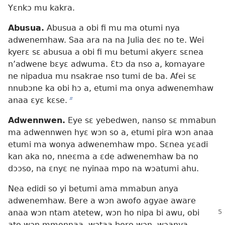
Yɛnkɔ mu kakra.
Abusua.
Abusua a obi fi mu ma otumi nya
adwenemhaw. Saa ara na na Julia deɛ no te. Wei
kyerɛ sɛ abusua a obi fi mu betumi akyerɛ sɛnea
n’adwene bɛyɛ adwuma. Ɛtɔ da nso a, komayare
ne nipadua mu nsakrae nso tumi de ba. Afei sɛ
nnubɔne ka obi hɔ a, etumi ma onya adwenemhaw
anaa ɛyɛ kɛse.
b
Adwennwen.
Eye sɛ yebedwen, nanso sɛ mmabun
ma adwennwen hyɛ wɔn so a, etumi pira wɔn anaa
etumi ma wonya adwenemhaw mpo. Sɛnea yɛadi
kan aka no, nneɛma a ɛde adwenemhaw ba no
dɔɔso, na ɛnyɛ ne nyinaa mpo na wɔatumi ahu.
Nea edidi so yi betumi ama mmabun anya
adwenemhaw. Bere a wɔn awofo agyae aware
anaa wɔn ntam atetew, wɔn ho nipa bi
awu, obi
ato wɔn mmonnaa, wɔtaa boro wɔn, wɔanya