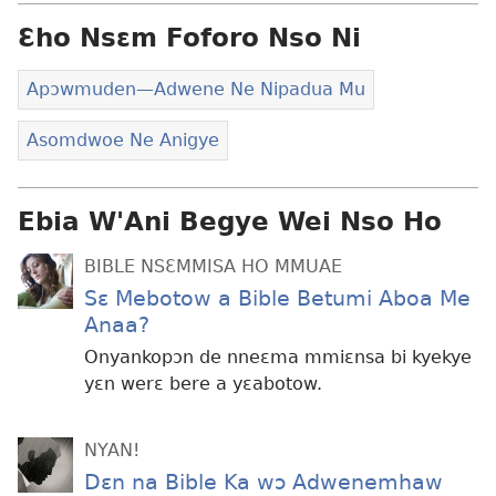
Ɛho Nsɛm Foforo Nso Ni
Apɔwmuden​—Adwene Ne Nipadua Mu
Asomdwoe Ne Anigye
Ebia W'Ani Begye Wei Nso Ho
BIBLE NSƐMMISA HO MMUAE
Sɛ Mebotow a Bible Betumi Aboa Me
Anaa?
Onyankopɔn de nneɛma mmiɛnsa bi kyekye
yɛn werɛ bere a yɛabotow.
NYAN!
Dɛn na Bible Ka wɔ Adwenemhaw