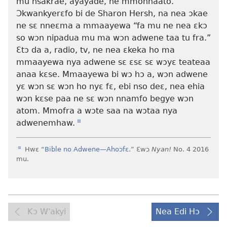
mu nsakrae, ayayade, ne mmonnaato.
Ɔkwankyerɛfo bi de Sharon Hersh, na nea ɔkae
ne sɛ nneɛma a mmaayewa “fa mu ne nea ɛkɔ
so wɔn nipadua mu ma wɔn adwene taa tu fra.”
Ɛtɔ da a,
radio, tv, ne nea ɛkeka ho
ma
mmaayewa nya adwene sɛ ɛsɛ sɛ wɔyɛ teateaa
anaa kɛse. Mmaayewa bi wɔ hɔ a, wɔn adwene
yɛ wɔn sɛ wɔn ho nyɛ fɛ, ebi nso deɛ, nea ehia
wɔn kɛse paa ne sɛ wɔn nnamfo begye wɔn
atom. Mmofra a wɔte saa na wɔtaa nya
adwenemhaw.
d
d
Hwɛ “
Bible no Adwene—Ahoɔfɛ.
” Ɛwɔ
Nyan!
No. 4 2016
mu.
Kɔ W'akyi
Nea Edi Hɔ