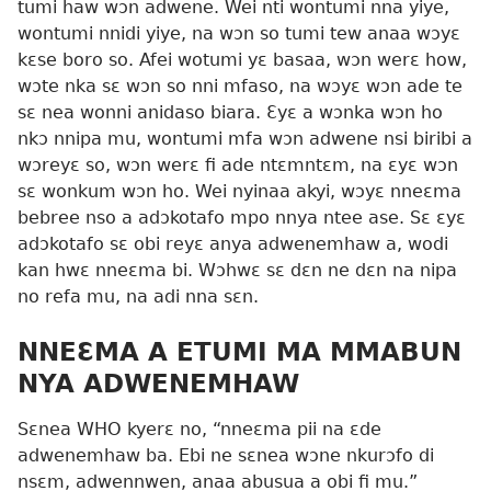
tumi haw wɔn adwene. Wei nti wontumi nna yiye,
wontumi nnidi yiye, na wɔn so tumi tew anaa wɔyɛ
kɛse boro so. Afei wotumi yɛ basaa, wɔn werɛ how,
wɔte nka sɛ wɔn so nni mfaso, na wɔyɛ wɔn ade te
sɛ nea wonni anidaso biara. Ɛyɛ a wɔnka wɔn ho
nkɔ nnipa mu, wontumi mfa wɔn adwene nsi biribi a
wɔreyɛ so, wɔn werɛ fi ade ntɛmntɛm, na ɛyɛ wɔn
sɛ wonkum wɔn ho. Wei nyinaa akyi, wɔyɛ nneɛma
bebree nso a adɔkotafo mpo nnya ntee ase. Sɛ ɛyɛ
adɔkotafo sɛ obi reyɛ anya adwenemhaw a, wodi
kan hwɛ nneɛma bi. Wɔhwɛ sɛ dɛn ne dɛn na nipa
no refa mu, na adi nna sɛn.
NNEƐMA A ETUMI MA MMABUN
NYA ADWENEMHAW
Sɛnea WHO kyerɛ no, “nneɛma pii na ɛde
adwenemhaw ba. Ebi ne sɛnea wɔne nkurɔfo di
nsɛm, adwennwen, anaa abusua a obi fi mu.”