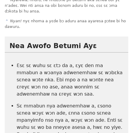
b
n’adeɛ. Wei nti ansa na obi bɛnom aduru bi no, ɛsɛ sɛ ɔma
dɔkota bi hu ansa.
c
Nyan!
nyɛ nhoma a yɛde bɔ aduru anaa ayaresa pɔtee bi ho
dawuru.
Nea Awofo Betumi Ayɛ
Ɛsɛ sɛ wuhu sɛ ɛtɔ da a, ɛyɛ den ma
mmabun a wɔanya adwenemhaw sɛ wɔbɛka
sɛnea wɔte nka. Ebi mpo a na wɔnte nea
ɛreyɛ wɔn no ase, anaa wonnim sɛ
adwenemhaw na ɛreyɛ wɔn saa.
Sɛ mmabun nya adwenemhaw a, ɛsono
sɛnea wɔyɛ wɔn ade, ɛnna ɛsono sɛnea
mpanyimfo nso nya a, wɔyɛ wɔn ade. Enti sɛ
wuhu sɛ wo ba nneyɛe asesa a, hwɛ no yiye.