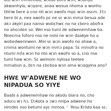
akwanhyia, wɔyare, anaa wosua nhoma a wonhu
titiriw bere a ɛno nti wɔn awofo mpɛ wɔn asɛm. Ɛtɔ
bere bi a, nea awofo pɛ ne sɛ wɔn mma besua ade
akɔ akyiri paa nanso wobɛhwɛ no na ɛboro abofra
no ahoɔden so. Wei nso tumi de adwenemhaw ba.
Nneɛma foforo nso ne nsisi ne wɔn daakye ho a
wobedwennwen. Afei sɛ wɔn awofo no ahaw a,
ɛmma wontumi ne wɔn mmɔ papa. Sɛ mmofra no
ntumi mfa wɔn ho nto wɔn awofo so a, ɛno nso
tumi haw wɔn. Sɛ weinom nyinaa teetee
mmabun a, dɛn na ɛbɛboa wɔn ama wɔagyina ano?
HWƐ W’ADWENE NE WO
NIPADUA SO YIYE
Baabi a adwenemhaw no akodu biara no, ɛho
aduru wɔ hɔ. Dɔkota a ɔwɔ nnipa adwene ho
nimdeɛ nso betumi ayɛ mmoa.
c
Yesu Kristo kaa sɛ: