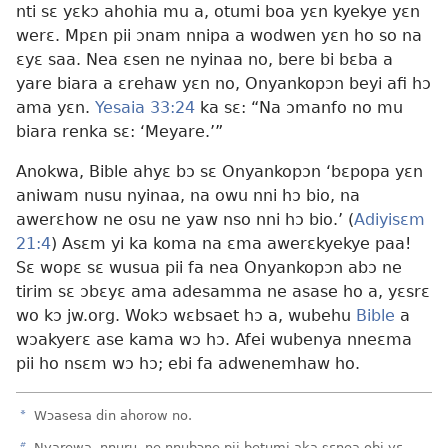
nti sɛ yɛkɔ ahohia mu a, otumi boa yɛn kyekye yɛn
werɛ. Mpɛn pii ɔnam nnipa a wodwen yɛn ho so na
ɛyɛ saa. Nea ɛsen ne nyinaa no, bere bi bɛba a
yare biara a ɛrehaw yɛn no, Onyankopɔn beyi afi hɔ
ama yɛn.
Yesaia 33:24
ka sɛ: “Na ɔmanfo no mu
biara renka sɛ: ‘Meyare.’”
Anokwa, Bible ahyɛ bɔ sɛ Onyankopɔn ‘bɛpopa yɛn
aniwam nusu nyinaa, na owu nni hɔ bio, na
awerɛhow ne osu ne yaw nso nni hɔ bio.’ (
Adiyisɛm
21:4
) Asɛm yi ka koma na ɛma awerɛkyekye paa!
Sɛ wopɛ sɛ wusua pii fa nea Onyankopɔn abɔ ne
tirim sɛ ɔbɛyɛ ama adesamma ne asase ho a, yɛsrɛ
wo kɔ jw.org. Wokɔ wɛbsaet hɔ a, wubehu
Bible
a
wɔakyerɛ ase kama wɔ hɔ. Afei wubenya nneɛma
pii ho nsɛm wɔ hɔ; ebi fa adwenemhaw ho.
a
Wɔasesa din ahorow no.
Nyarewa, nnuru, ne nnubɔne pii betumi aka sɛnea obi yɛ