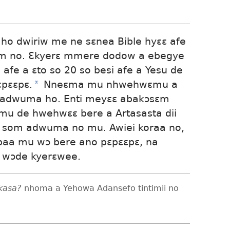
ho dwiriw me ne sɛnea Bible hyɛɛ afe
ɔm no. Ɛkyerɛ mmere dodow a ebegye
 afe a ɛto so 20 so besi afe a Yesu de
ɛpɛɛpɛ.
*
Nneɛma mu nhwehwɛmu a
adwuma ho. Enti meyɛɛ abakɔsɛm
 de hwehwɛɛ bere a Artasasta dii
e som adwuma no mu. Awiei koraa no,
 baa mu wɔ bere ano pɛpɛɛpɛ, na
wɔde kyerɛwee.
nkasa?
nhoma a Yehowa Adansefo tintimii no