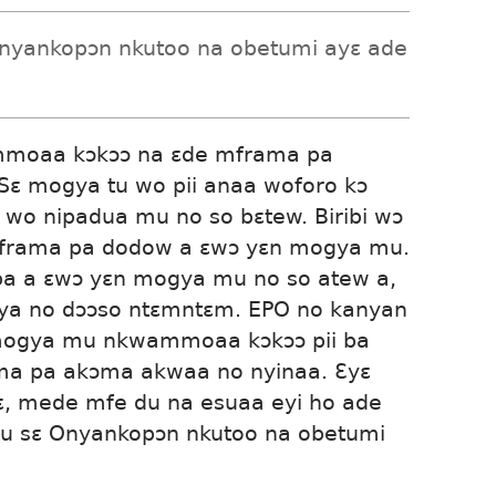
nyankopɔn nkutoo na obetumi ayɛ ade
mmoaa kɔkɔɔ na ɛde mframa pa
Sɛ mogya tu wo pii anaa woforo kɔ
 wo nipadua mu no so bɛtew. Biribi wɔ
mframa pa dodow a ɛwɔ yɛn mogya mu.
pa a ɛwɔ yɛn mogya mu no so atew a,
a no dɔɔso ntɛmntɛm. EPO no kanyan
ogya mu nkwammoaa kɔkɔɔ pii ba
ma pa akɔma akwaa no nyinaa. Ɛyɛ
, mede mfe du na esuaa eyi ho ade
u sɛ Onyankopɔn nkutoo na obetumi