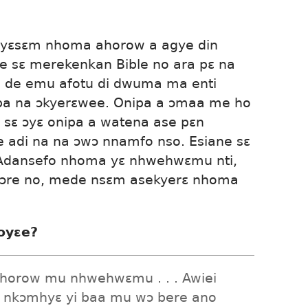
yɛsɛm nhoma ahorow a agye din
se sɛ merekenkan Bible no ara pɛ na
i de emu afotu di dwuma ma enti
ipa na ɔkyerɛwee. Onipa a ɔmaa me ho
 sɛ ɔyɛ onipa a watena ase pɛn
e adi na na ɔwɔ nnamfo nso. Esiane sɛ
dansefo nhoma yɛ nhwehwɛmu nti,
ɛsɔre no, mede nsɛm asekyerɛ nhoma
oyɛe?
orow mu nhwehwɛmu . . . Awiei
le nkɔmhyɛ yi baa mu wɔ bere ano