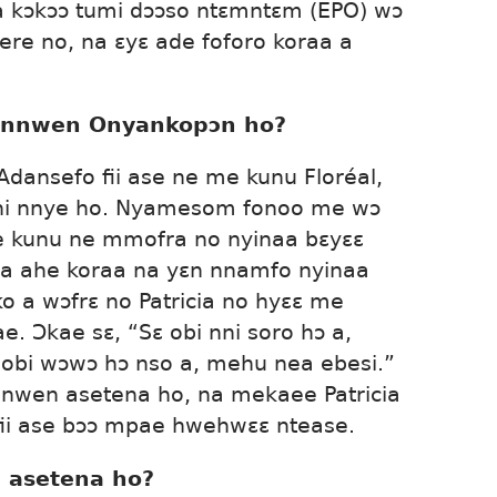
ɔkɔɔ tumi dɔɔso ntɛmntɛm (EPO) wɔ
re no, na ɛyɛ ade foforo koraa a
wennwen Onyankopɔn ho?
dansefo fii ase ne me kunu Floréal,
ani nnye ho. Nyamesom fonoo me wɔ
kunu ne mmofra no nyinaa bɛyɛɛ
a ahe koraa na yɛn nnamfo nyinaa
 a wɔfrɛ no Patricia no hyɛɛ me
 Ɔkae sɛ, “Sɛ obi nni soro hɔ a,
obi wɔwɔ hɔ nso a, mehu nea ebesi.”
ennwen asetena ho, na mekaee Patricia
fii ase bɔɔ mpae hwehwɛɛ ntease.
asetena ho?