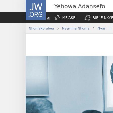
JW.ORG
Yehowa Adansefo
MFIASE
BIBLE NKY
Nhomakorabea
Nsɛmma Nhoma
Nyan! | 