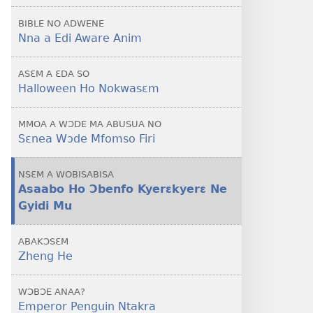
Ho
BIBLE NO ADWENE
Nokwasɛm
Nna a Edi Aware Anim
ASƐM A ƐDA SO
Halloween Ho Nokwasɛm
MMOA A WƆDE MA ABUSUA NO
Sɛnea Wɔde Mfomso Firi
NSƐM A WOBISABISA
Asaabo Ho Ɔbenfo Kyerɛkyerɛ Ne
Gyidi Mu
ABAKƆSƐM
Zheng He
WƆBƆE ANAA?
Emperor Penguin Ntakra