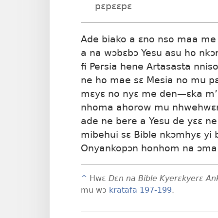
pɛpɛɛpɛ
Ade biako a ɛno nso maa me 
a na wɔbɛbɔ Yesu asu ho nk
fi Persia hene Artasasta nniso
ne ho mae sɛ Mesia no mu p
mɛyɛ no nyɛ me den
—ɛka m’
nhoma ahorow mu nhwehwɛmu
ade ne bere a Yesu de yɛɛ n
mibehui sɛ Bible nkɔmhyɛ yi
Onyankopɔn honhom na ɔma 
^
Hwɛ
Dɛn na Bible Kyerɛkyerɛ A
mu wɔ
kratafa 197-199
.