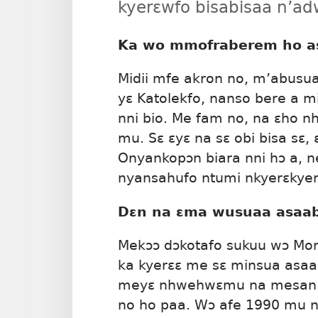
kyerɛwfo bisabisaa n’ad
Ka wo mmofraberem ho as
Midii mfe akron no, m’abusua
yɛ Katolekfo, nanso bere a 
nni bio. Me fam no, na ɛho 
mu. Sɛ ɛyɛ na sɛ obi bisa sɛ,
Onyankopɔn biara nni hɔ a, n
nyansahufo ntumi nkyerɛkyer
Dɛn na ɛma wusuaa asaab
Mekɔɔ dɔkotafo sukuu wɔ Mont
ka kyerɛɛ me sɛ minsua asa
meyɛ nhwehwɛmu na mesan 
no ho paa. Wɔ afe 1990 mu 