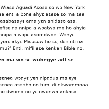
Wiase Aguadi Asoɛe so wɔ New York
a enti a bɔne ahyɛ asase so ma saa
basabasayɛ ama yɛn anidaso asa.
efisɛ na nnipa a wɔatwa me ho ahyia
 nnipa a wɔpɛ asomdwoe. Wɔnyɛ
erɛ akyi. Misusuw ho sɛ, dɛn nti na
?’ Enti, mifii ase kenkan Bible no.
den ma wo sɛ wubegye adi sɛ
sɛnea wɔayɛ yɛn nipadua ma ɛyɛ
 sɛnea asaabo no tumi di nkwammoaa
ho dwuma no yɛ nwonwa ankasa.