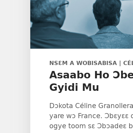
NSƐM A WOBISABISA | C
Asaabo Ho Ɔbe
Gyidi Mu
Dɔkota Céline Granoller
yare wɔ France. Ɔbɛyɛɛ 
ogye toom sɛ Ɔbɔadeɛ b