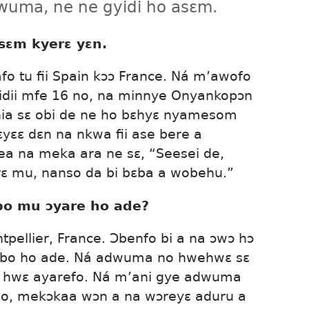
wuma, ne ne gyidi ho asɛm.
ɛm kyerɛ yɛn.
fo tu fii Spain kɔɔ France. Ná m’awofo
midii mfe 16 no, na minnye Onyankopɔn
nhia sɛ obi de ne ho bɛhyɛ nyamesom
 ɛyɛɛ dɛn na nkwa fii ase bere a
ea na meka ara ne sɛ, “Seesei de,
ɛ mu, nanso da bi bɛba a wobehu.”
o mu ɔyare ho ade?
pellier, France. Ɔbenfo bi a na ɔwɔ hɔ
abo ho ade. Ná adwuma no hwehwɛ sɛ
hwɛ ayarefo. Ná m’ani gye adwuma
no, mekɔkaa wɔn a na wɔreyɛ aduru a