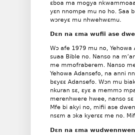
ɛboa ma mogya nkwammoaa k
yɛn nnompe mu no ho. Saa be
wɔreyɛ mu nhwehwɛmu.
Dɛn na ɛma wufii ase d
Wɔ afe 1979 mu no, Yehowa A
suaa Bible no. Nanso na m’
me mmofraberem. Nanso me 
Yehowa Adansefo, na anni nn
bɛyɛɛ Adansefo. Wɔn mu biako
nkuran
sɛ, ɛyɛ a memmɔ mpae.
merenhwere hwee, nanso sɛ 
Mfe bi akyi no, mifii ase dw
nsɛm a ɔka kyerɛɛ me no. Mi
Dɛn na ɛma wudwennwen 