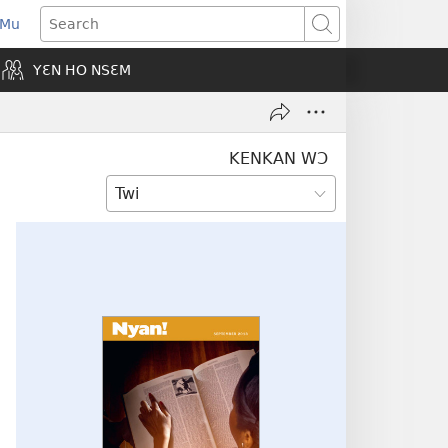
 Mu
pens
Search
ew
YƐN HO NSƐM
indow)
KENKAN WƆ