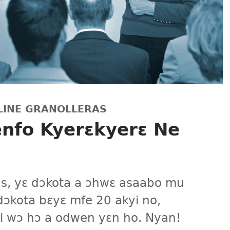
ÉLINE GRANOLLERAS
nfo Kyerɛkyerɛ Ne
as, yɛ dɔkota a ɔhwɛ asaabo mu
dɔkota bɛyɛ mfe 20 akyi no,
i wɔ hɔ a odwen yɛn ho. Nyan!