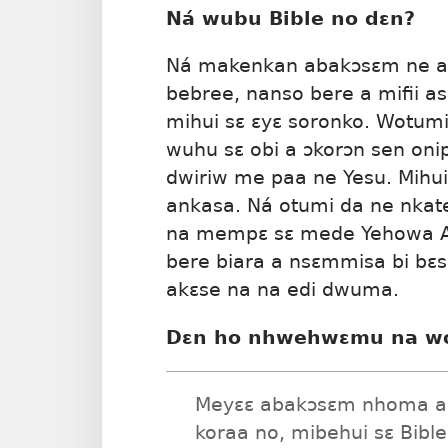
Ná wubu Bible no dɛn?
Ná makenkan abakɔsɛm ne a
bebree, nanso bere a mifii a
mihui sɛ ɛyɛ soronko. Wotum
wuhu sɛ obi a ɔkorɔn sen on
dwiriw me paa ne Yesu. Mihui
ankasa. Ná otumi da ne nkat
na mempɛ sɛ mede Yehowa A
bere biara a nsɛmmisa bi b
akɛse na na edi dwuma.
Dɛn ho nhwehwɛmu na w
Meyɛɛ abakɔsɛm nhoma ah
koraa no, mibehui sɛ Bib