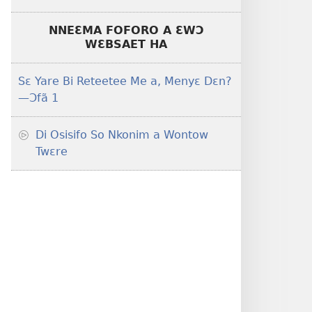
NNEƐMA FOFORO A ƐWƆ
WƐBSAET HA
Sɛ Yare Bi Reteetee Me a, Menyɛ Dɛn?​
—Ɔfã 1
Di Osisifo So Nkonim a Wontow
Twɛre