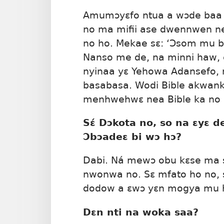
Amumɔyɛfo ntua a wɔde baa 
no ma mifii ase dwennwen ne
no ho. Mekae sɛ: ‘Ɔsom mu 
Nanso me de, na minni haw, 
nyinaa yɛ Yehowa Adansefo,
basabasa. Wodi Bible akwanky
menhwehwɛ nea Bible ka no mu
Sɛ́ Dɔkota no, so na ɛyɛ 
Ɔbɔadeɛ bi wɔ hɔ?
Dabi. Ná mewɔ obu kɛse ma 
nwonwa no. Sɛ mfato ho no,
dodow a ɛwɔ yɛn mogya mu 
Dɛn nti na woka saa?