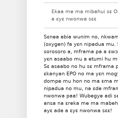
Ɛkaa me ma mibehui sɛ O
a ɛyɛ nwonwa sɛɛ
Sɛnea ebia wunim no, nkwa
(oxygen) fa yɛn nipadua mu. 
sorosoro a, mframa pa a ɛwɔ
yɛn asaabo mu a etumi hu 
Sɛ asaabo no hu sɛ mframa 
ɛkanyan EPO no ma yɛn mogy
dompe mu hon no ma ɛma m
nipadua no mu, na ɛde mfra
nwonwa paa! Wubegye adi sɛ
ansa na ɛreka me ma mabeh
ayɛ ade a ɛyɛ nwonwa sɛɛ!