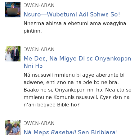
ƆWƐN-ABAN
Nsuro
—Wubetumi Adi Sɔhwɛ So!
Nneɛma abiɛsa a ebetumi ama woagyina
pintinn.
ƆWƐN-ABAN
Me Deɛ, Na Migye Di sɛ Onyankopɔn
Nni Hɔ
Ná nsusuwii mmienu bi agye aberante bi
adwene, enti ɛno na na ɔde bɔ ne bra.
Baako ne sɛ Onyankopɔn nni hɔ. Nea ɛto so
mmienu ne Komunis nsusuwii. Ɛyɛɛ dɛn na
n’ani begyee Bible ho?
ƆWƐN-ABAN
Ná Mepɛ
Baseball
Sen Biribiara!