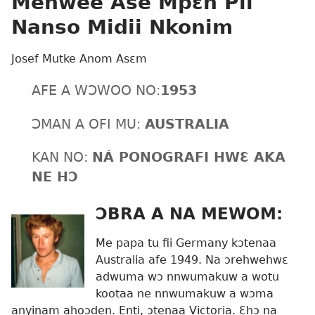
Mehwee Ase Mpɛn Pii
Nanso Midii Nkonim
Josef Mutke Anom Asɛm
AFE A WƆWOO NO:
1953
ƆMAN A OFI MU:
AUSTRALIA
KAN NO:
NÁ PONOGRAFI HWƐ AKA
NE HƆ
ƆBRA A NA MEWOM:
Me papa tu fii Germany kɔtenaa
Australia afe 1949. Na ɔrehwehwɛ
adwuma wɔ nnwumakuw a wotu
kootaa ne nnwumakuw a wɔma
anyinam ahoɔden. Enti, ɔtenaa Victoria. Ɛhɔ na