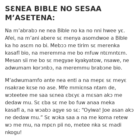
SƐNEA BIBLE NO SESAA
M’ASETENA:
Na m’abrabɔ ne nea Bible no ka no nni hwee yɛ.
Afei, na m’ani abere sɛ menya asomdwoe a Bible
ka ho asɛm no bi. Mebɔɔ me tirim sɛ merenka
kasafĩ bio, na meremma me bo mfuw ntɛmntɛm.
Mesan sii me bo sɛ megyae kyakyatow, nsawe, ne
adwumam korɔnbɔ, na meremmu brabɔne bio.
M’adwumamfo ante nea enti a na mepɛ sɛ meyɛ
nsakrae kɛse no ase. Mfe mmiɛnsa ntam de,
wɔteetee me saa sɛnea ɛbɛyɛ a mɛsan akɔ me
dedaw mu. Sɛ ɛba sɛ me bo fuw anaa meka
kasafĩ a, na wɔabɔ agye so sɛ: “Oyiwa! Joe asan akɔ
ne dedaw mu.” Sɛ wɔka saa a na me koma retew
wɔ me mu, na mpɛn pii no, metee nka sɛ madi
nkogu!