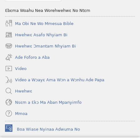
Antumi
Biribiara
Ansɛe
Antumi
Ɛbɛma Woahu Nea Worehwehwɛ No Ntɛm
No
Ansɛe
No
Ma Obi Ne Wo Mmesua Bible
Hwehwɛ Asafo Nhyiam Bi
(opens
new
Hwehwɛ Ɔmantam Nhyiam Bi
(opens
window)
new
Ade Foforo a Aba
window)
Video
Video a Wɔayɛ Ama Wɔn a Wɔnhu Ade Papa
Hwehwɛ
Nsɛm a Ɛkɔ Ma Aban Mpanyimfo
Mmoa
Boa Wiase Nyinaa Adwuma No
(opens
new