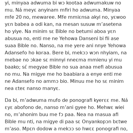
yi, minyaa adwuma bi wɔ kootaa adwumakuw no
mu. Ná meyɛ anyinam mfiri ho adwuma. Minyaa
mfe 20 no, mewaree. Mfe mmiɛnsa akyi no, yɛwoo
yɛn babea a odi kan, na mesan susuw m’asetena
ho yiye. Na minim sɛ Bible no betumi aboa yɛn
abusua no, enti me ne Yehowa Danseni bi fii ase
suaa Bible no. Nanso, na me yere ani nnye Yehowa
Adansefo ho koraa. Bere bi, mekɔɔ wɔn nhyiam, na
mebae no ɔkae sɛ minnyi nneɛma mmienu yi mu
baako; sɛ́ megyae Bible no sua anaa mefi abusua
no mu. Na migye me ho baabiara a enye enti me
ne Adansefo no ammɔ bio. Minuu me ho sɛ minim
nea ɛteɛ nanso manyɛ.
Da bi, m’adwuma mufo de ponografi kyerɛɛ me. Ná
ɛyɛ abofono de, nanso m’ani gyee ho. Mehwɛ wiei
no, m’ahonim buu me fɔ paa. Nea na masua afi
Bible mu nti, na migye di paa sɛ Onyankopɔn bɛtwe
m’aso. Mpɛn dodow a mekɔɔ so hwɛɛ ponografi no,