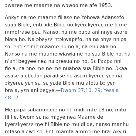
ɔwaree me maame na wɔwoo me afe 1953.
Ankyɛ na me maame fii ase ne Yehowa Adansefo
suaa Bible, enti ɔde Bible no kyerɛkyerɛɛ me fi me
mmofrase pɛɛ. Nanso, na me papa ani nnye asɔre
biara ho. Na ɔbɛyɛɛ ntɔkwapɛfo, na na ɔhyɛ nnipa
so, enti sɛ me maame hu no a, na ehu aka no.
Nanso na me maame wiawia ne ho sua Bible no, na
n’ani begyee nea na ɔresua no ho. Sɛ Paapa nni
fie a, na ɔne me ne me nuabea sua Bible no. Ɔkaa
asase a ɛbɛdan paradise ho asɛm kyerɛɛ yɛn na
ɔkyerɛɛ yɛn sɛ, sɛ yɛde Bible mu afotu bɔ yɛn
bra a, yɛn ani begye.—
Dwom 37:10,
29;
Yesaia
48:17
.
Me papa subammɔne no nti midii mfe 18 no, mitu
fii fie. Ɛwom sɛ na migye nea Maame de
kyerɛkyerɛɛ me fii Bible no mu di de, nanso manhu
mfaso a ɛwɔ so. Enti mamfa ammɔ me bra. Akyiri