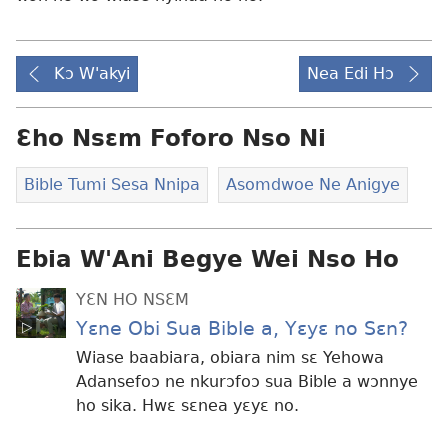
Kɔ W'akyi
Nea Edi Hɔ
Ɛho Nsɛm Foforo Nso Ni
Bible Tumi Sesa Nnipa
Asomdwoe Ne Anigye
Ebia W'Ani Begye Wei Nso Ho
YƐN HO NSƐM
Yɛne Obi Sua Bible a, Yɛyɛ no Sɛn?
Wiase baabiara, obiara nim sɛ Yehowa
Adansefoɔ ne nkurɔfoɔ sua Bible a wɔnnye
ho sika. Hwɛ sɛnea yɛyɛ no.