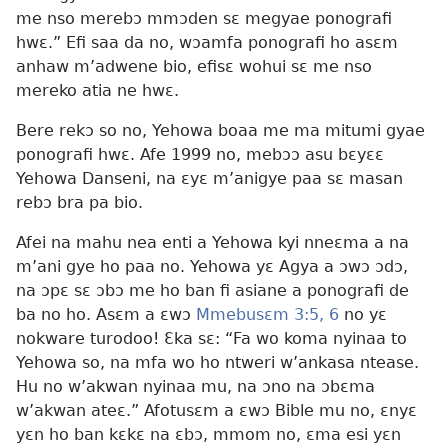
me nso merebɔ mmɔden sɛ megyae ponografi
hwɛ.” Efi saa da no, wɔamfa ponografi ho asɛm
anhaw m’adwene bio, efisɛ wohui sɛ me nso
mereko atia ne hwɛ.
Bere rekɔ so no, Yehowa boaa me ma mitumi gyae
ponografi hwɛ. Afe 1999 no, mebɔɔ asu bɛyɛɛ
Yehowa Danseni, na ɛyɛ m’anigye paa sɛ masan
rebɔ bra pa bio.
Afei na mahu nea enti a Yehowa kyi nneɛma a na
m’ani gye ho paa no. Yehowa yɛ Agya a ɔwɔ ɔdɔ,
na ɔpɛ sɛ ɔbɔ me ho ban fi asiane a ponografi de
ba no ho. Asɛm a ɛwɔ
Mmebusɛm 3:5, 6
no yɛ
nokware turodoo! Ɛka sɛ: “Fa wo koma nyinaa to
Yehowa so, na mfa wo ho ntweri w’ankasa ntease.
Hu no w’akwan nyinaa mu, na ɔno na ɔbɛma
w’akwan ateɛ.” Afotusɛm a ɛwɔ Bible mu no, ɛnyɛ
yɛn ho ban kɛkɛ na ɛbɔ, mmom no, ɛma esi yɛn