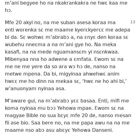
m’ani begyee ho na nkakrankakra ne hwɛ kaa me
hɔ.
Mfe 20 akyi no, na me suban asesa koraa ma
enti worenka sɛ me maame kyerɛkyerɛɛ me adepa
bi da. Sɛ wohwɛ m’abrabɔ a, na ɛnyɛ den koraa sɛ
wubehu nneɛma a na m’ani gye ho. Na meka
kasafi, na na mede nguamansɛm yi nsɛnkwaa.
Mibenyaa nna ho adwene a ɛmfata. Ɛwom sɛ na
me ne me yere da so ara wɔ hɔ de, nanso na
metwe mpena. Da bi, migyinaa ahwehwɛ anim
hwɛɛ me ho dinn na mekaa sɛ, ‘hwɛ ne ho ahi bi,’
w’anuonyam nyinaa asa.
M’aware gui, na m’abrabɔ yɛɛ basaa. Enti, mifi me
koma nyinaa mu bɔɔ Yehowa mpae. Ɛwom sɛ na
magyae Bible no sua bɛyɛ mfe 20 de, nanso mesan
fii ase bio. Saa bere no, na me papa awu na na me
maame nso abɔ asu abɛyɛ Yehowa Danseni.