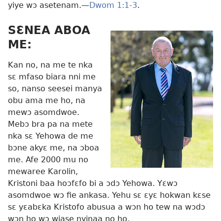
yiye wɔ asetenam.—
Dwom 1:1-3
.
SƐNEA ABOA
ME:
Kan no, na me te nka
sɛ mfaso biara nni me
so, nanso seesei manya
obu ama me ho, na
mewɔ asomdwoe.
Mebɔ bra pa na mete
nka sɛ Yehowa de me
bɔne akyɛ me, na ɔboa
me. Afe 2000 mu no
mewaree Karolin,
Kristoni baa hoɔfɛfo bi a ɔdɔ Yehowa. Yɛwɔ
asomdwoe wɔ fie ankasa. Yehu sɛ ɛyɛ hokwan kɛse
sɛ yɛabɛka Kristofo abusua a wɔn ho tew na wɔdɔ
wɔn ho wɔ wiase nyinaa no ho.