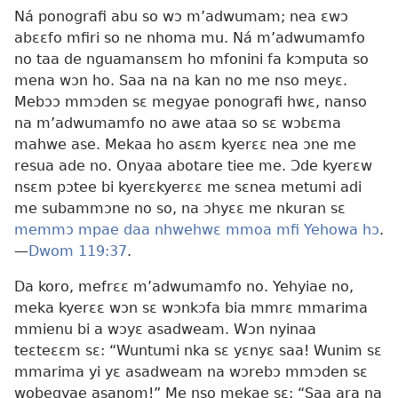
Ná ponografi abu so wɔ m’adwumam; nea ɛwɔ
abɛɛfo mfiri so ne nhoma mu. Ná m’adwumamfo
no taa de nguamansɛm ho mfonini fa kɔmputa so
mena wɔn ho. Saa na na kan no me nso meyɛ.
Mebɔɔ mmɔden sɛ megyae ponografi hwɛ, nanso
na m’adwumamfo no awe ataa so sɛ wɔbɛma
mahwe ase. Mekaa ho asɛm kyerɛɛ nea ɔne me
resua ade no. Onyaa abotare tiee me. Ɔde kyerɛw
nsɛm pɔtee bi kyerɛkyerɛɛ me sɛnea metumi adi
me subammɔne no so, na ɔhyɛɛ me nkuran sɛ
memmɔ mpae daa nhwehwɛ mmoa mfi Yehowa hɔ
.
—
Dwom 119:37
.
Da koro, mefrɛɛ m’adwumamfo no. Yehyiae no,
meka kyerɛɛ wɔn sɛ wɔnkɔfa bia mmrɛ mmarima
mmienu bi a wɔyɛ asadweam. Wɔn nyinaa
teɛteɛɛm sɛ: “Wuntumi nka sɛ yɛnyɛ saa! Wunim sɛ
mmarima yi yɛ asadweam na wɔrebɔ mmɔden sɛ
wobegyae asanom!” Me nso mekae sɛ: “Saa ara na