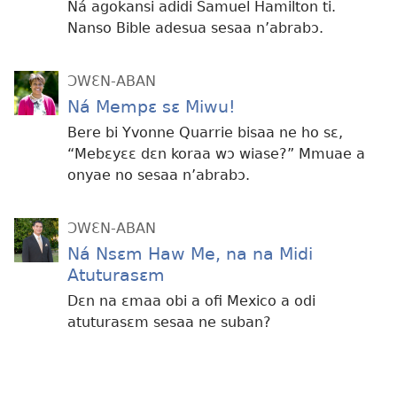
Ná agokansi adidi Samuel Hamilton ti.
Nanso Bible adesua sesaa n’abrabɔ.
ƆWƐN-ABAN
Ná Mempɛ sɛ Miwu!
Bere bi Yvonne Quarrie bisaa ne ho sɛ,
“Mebɛyɛɛ dɛn koraa wɔ wiase?” Mmuae a
onyae no sesaa n’abrabɔ.
ƆWƐN-ABAN
Ná Nsɛm Haw Me, na na Midi
Atuturasɛm
Dɛn na ɛmaa obi a ofi Mexico a odi
atuturasɛm sesaa ne suban?