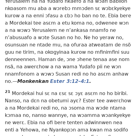
Yerusalem na na Yudafo nkaefo a na wɔafi Babilon
nkoasom mu aba a wɔrebɔ mmɔden sɛ wɔbɛkyekye
kurow a na enni ɔfasu a ɛbɔ ho ban no te. Ebia bere
a Mordekai tee asɛm a etu koma no, odwenee wɔn
a na wɔwɔ Yerusalem ne n’ankasa nnamfo ne
n’abusuafo a wɔte Susan no ho. Ne ho yeraw no,
osunsuan ne ntade mu, na ofuraa atweatam de nsõ
guu ne tirim, na okogyinaa kurow no mfinimfini suu
denneennen. Haman de, ɔne ɔhene tenaa ase nom
nsã, na awerɛhow a na wama Yudafo pii ne wɔn
nnamfonom a wɔwɔ Susan redi no ho asɛm anhaw
no.—
Monkenkan
Ester 3:12–4:1
.
21
Mordekai hui sɛ na ɛsɛ sɛ ɔyɛ asɛm no ho biribi.
Nanso, na dɛn na obetumi ayɛ? Ester tee awerɛhow
a na Mordekai redi no, na ɔsoma ma wɔde ntama
kɔmaa no, nanso wannye, na wɔamma wɔankyekye
ne werɛ. Ebia na ofi bere tenten adwinnwen nea
enti a Yehowa, ne Nyankopɔn ama kwan ma sodifo