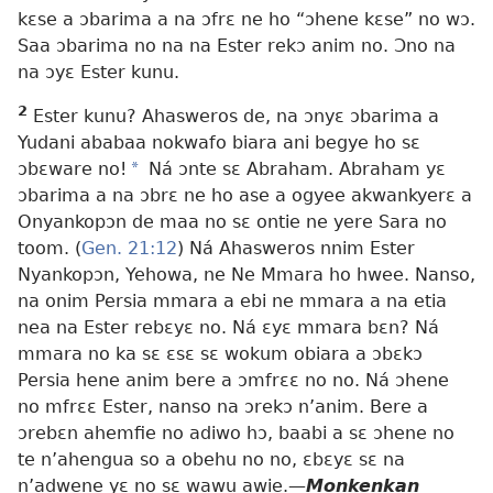
kɛse a ɔbarima a na ɔfrɛ ne ho “ɔhene kɛse” no wɔ.
Saa ɔbarima no na na Ester rekɔ anim no. Ɔno na
na ɔyɛ Ester kunu.
2
Ester kunu? Ahasweros de, na ɔnyɛ ɔbarima a
Yudani ababaa nokwafo biara ani begye ho sɛ
ɔbɛware no!
a
Ná ɔnte sɛ Abraham. Abraham yɛ
ɔbarima a na ɔbrɛ ne ho ase a ogyee akwankyerɛ a
Onyankopɔn de maa no sɛ ontie ne yere Sara no
toom. (
Gen. 21:12
) Ná Ahasweros nnim Ester
Nyankopɔn, Yehowa, ne Ne Mmara ho hwee. Nanso,
na onim Persia mmara a ebi ne mmara a na etia
nea na Ester rebɛyɛ no. Ná ɛyɛ mmara bɛn? Ná
mmara no ka sɛ ɛsɛ sɛ wokum obiara a ɔbɛkɔ
Persia hene anim bere a ɔmfrɛɛ no no. Ná ɔhene
no mfrɛɛ Ester, nanso na ɔrekɔ n’anim. Bere a
ɔrebɛn ahemfie no adiwo hɔ, baabi a sɛ ɔhene no
te n’ahengua so a obehu no no, ɛbɛyɛ sɛ na
n’adwene yɛ no sɛ wawu awie.—
Monkenkan