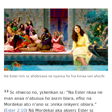
Ná Ester nim sɛ ahobrɛase ne nyansa ho hia koraa sen ahoɔfɛ
13
Sɛ nhwɛso no, yɛkenkan sɛ: “Na Ester nkaa ne
man anaa n’abusua ho asɛm biara, efisɛ na
Mordekai abɔ n’ano sɛ ɔnnka nnkyerɛ obiara.”
(
Ester 2:10
) Ná Mordekai aka akyerɛ Ester sɛ