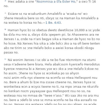
b
Hwɛ adaka a ɛne “
Nsɛmmisa a Ɛfa Ester Ho
,” a ɛwɔ Ti 16
no.
c
Esiane sɛ na wɔakunkum Amalekfo a ‘wɔaka no’ wɔ
Ɔhene Hesekia bere so nti, ɛbɛyɛ sɛ na Haman ka Amalekfo a
na wotwa to koraa no ho.—
1 Be. 4:43
.
d
Haman hyɛɛ bɔ sɛ obetua dwetɛ dwetikɛse 10,000 a sɛ yɛde
ba dɔla mu nnɛ a, ɛbɛyɛ dɔla ɔpepem pii. Sɛ Ahasweros ara ne
Xerxes I a, ɛnde na n’ani begye sika a Haman de hyɛɛ no bɔ no
ho kɛse. Ná Xerxes hia sika a ɔde bɛkɔ ɔko a na ofi bere tenten
abɔ ne tirim sɛ ɔne Helafo bɛko a awiei koraa okodii nkogu
pasaa no.
e
Ná wonim Xerxes I sɛ obi a ne bo fuw ntɛmntɛm na otumi
sesa n’adwene bere biara. Hela abakɔsɛm kyerɛwfo Herodotus
kyerɛw nneɛma bi a Xerxes yɛe wɔ ɔko a ɔne Helafo kɔkoe no
ho asɛm. Ɔhene no hyɛe sɛ wɔnkeka po so ahyɛn
nsisi anim mfa nyɛ ɛtwene na wɔmfa so ntwa Hellespont nsu
no. Bere a ahum bi bɔe ma ɛsɛee ɛtwene no, Xerxes hyɛe sɛ
wontwitwa wɔn a wɔyɛɛ twene no ti, na mpo ɔmaa ne nkurɔfo
no kenkan nsɛm yayaayaw guu Hellespont nsu no so, na
wotwaa nsu no mmaa de “twee n’aso.” Wɔ saa ɔko no ara mu
no, bere a ɔdefo bi srɛe sɛ mma wɔmfa ne ba nka asraafo no
ho no, Xerxes ma wotwaa ɔdefo no ba no mu abien, na wɔde