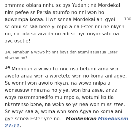
ɔmmma obiara nnhu sɛ ɔyɛ Yudani; ná Mordekai
nim pefee sɛ Persia atumfo no nni wɔn ho
adwempa koraa. Hwɛ sɛnea
Mordekai ani gyei
sɛ ohui sɛ saa bere yi mpo a na Ester nni ne nkyɛn
no, na ɔda so ara da no adi sɛ ɔyɛ onyansafo na
ɔyɛ osetie!
14.
Mmabun a wɔwɔ hɔ nnɛ bɛyɛ dɛn atumi asuasua Ester
nhwɛso no?
14
Mmabun a wɔwɔ hɔ nnɛ nso betumi ama wɔn
awofo anaa wɔn a wɔretete wɔn no koma ani agye.
Sɛ wonni wɔn awofo nkyɛn, na wɔwɔ nnipa a
wonsusuw nneɛma ho yiye, wɔn bra asɛe, anaa
wɔyɛ nsɛmmɔnedifo mu mpo a, wotumi ko tia
nkɛntɛnso bɔne, na wɔkɔ so yɛ nea wonim sɛ ɛteɛ.
Sɛ wɔyɛ saa a, wɔma wɔn soro Agya no koma ani
gye sɛnea Ester yɛe no.—
Monkenkan
Mmebusɛm
27:11
.