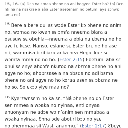
15, 16.
(a) Dɛn na ɛmaa ɔhene no ani begyee Ester ho? (b) Dɛn
nti na na nsakrae a aba Ester asetenam no betumi ayɛ sɔhwɛ
ama no?
15
Bere a bere dui sɛ wɔde Ester kɔ ɔhene no anim
no, wɔmaa no kwan sɛ ɔmfa nneɛma biara a
osusuw sɛ obehia—nneɛma a ebia na ɛbɛma ne ho
ayɛ fɛ kɛse. Nanso, esiane sɛ Ester brɛ ne ho ase
nti, wammisa biribiara anka nea Hegai kae sɛ
wɔmfa mma no no ho. (
Ester 2:15
) Ebetumi aba sɛ
ohui sɛ ɛnyɛ ahoɔfɛ nkutoo na ɛbɛma ɔhene no ani
agye no ho; ahobrɛase a na ɔbɛda no adi bɛma
ɔhene no ani agye no ho koraa asen sɛ ɔbɛma ne
ho so. So ɛkɔɔ yiye maa no?
16
Kyerɛwnsɛm no ka sɛ: “Ná ɔhene no dɔ Ester
sen mmea a wɔaka no nyinaa, enti onyaa
anuonyam ne adɔe wɔ n’anim sen mmabaa a
wɔaka nyinaa. Ɛnna ɔde abotiri bɔɔ no yɛɛ
no ɔhemmaa sii Wasti ananmu.” (
Ester 2:17
) Ɛbɛyɛ