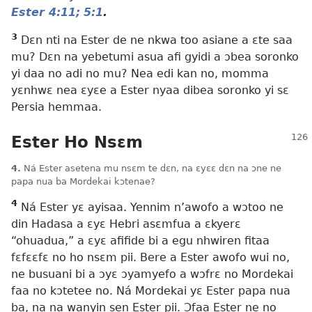
Ester 4:11;
5:1
.
3
Dɛn nti na Ester de ne nkwa too asiane a ɛte saa
mu? Dɛn na yebetumi asua afi gyidi a ɔbea soronko
yi daa no adi no mu? Nea edi kan no, momma
yɛnhwɛ nea ɛyɛe a Ester nyaa dibea soronko yi sɛ
Persia hemmaa.
Ester Ho Nsɛm
4.
Ná Ester asetena mu nsɛm te dɛn, na ɛyɛɛ dɛn na ɔne ne
papa nua ba Mordekai kɔtenae?
4
Ná Ester yɛ ayisaa. Yennim n’awofo a wɔtoo ne
din Hadasa a ɛyɛ Hebri asɛmfua a ɛkyerɛ
“ohuadua,” a ɛyɛ afifide bi a egu nhwiren fitaa
fɛfɛɛfɛ no ho nsɛm pii. Bere a Ester awofo wui no,
ne busuani bi a ɔyɛ ɔyamyefo a wɔfrɛ no Mordekai
faa no kɔtetee no. Ná Mordekai yɛ Ester papa nua
ba, na na wanyin sen Ester pii. Ɔfaa Ester ne no