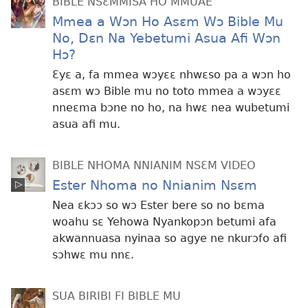
BIBLE NSƐMMISA HO MMUAE
Mmea a Wɔn Ho Asɛm Wɔ Bible Mu
No, Dɛn Na Yebetumi Asua Afi Wɔn
Hɔ?
Ɛyɛ a, fa mmea wɔyɛɛ nhwɛso pa a wɔn ho
asɛm wɔ Bible mu no toto mmea a wɔyɛɛ
nneɛma bɔne no ho, na hwɛ nea wubetumi
asua afi mu.
BIBLE NHOMA NNIANIM NSƐM VIDEO
Ester Nhoma no Nnianim Nsɛm
Nea ɛkɔɔ so wɔ Ester bere so no bɛma
woahu sɛ Yehowa Nyankopɔn betumi afa
akwannuasa nyinaa so agye ne nkurɔfo afi
sɔhwɛ mu nnɛ.
SUA BIRIBI FI BIBLE MU