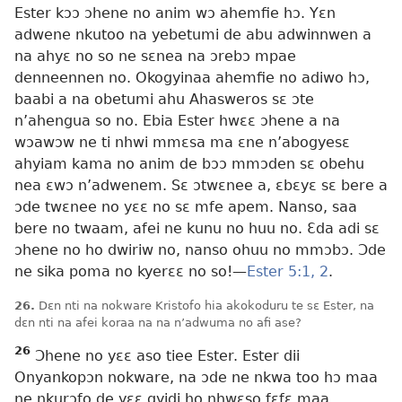
Ester kɔɔ ɔhene no anim wɔ ahemfie hɔ. Yɛn
adwene nkutoo na yebetumi de abu adwinnwen a
na ahyɛ no so ne sɛnea na ɔrebɔ mpae
denneennen no. Okogyinaa ahemfie no adiwo hɔ,
baabi a na obetumi ahu Ahasweros sɛ ɔte
n’ahengua so no. Ebia Ester hwɛɛ ɔhene a na
wɔawɔw ne ti nhwi mmɛsa ma ɛne n’abogyesɛ
ahyiam kama no anim de bɔɔ mmɔden sɛ obehu
nea ɛwɔ n’adwenem. Sɛ ɔtwɛnee a, ɛbɛyɛ sɛ bere a
ɔde twɛnee no yɛɛ no sɛ mfe apem. Nanso, saa
bere no twaam, afei ne kunu no huu no. Ɛda adi sɛ
ɔhene no ho dwiriw no, nanso ohuu no mmɔbɔ. Ɔde
ne sika poma no kyerɛɛ no so!—
Ester 5:1, 2
.
26.
Dɛn nti na nokware Kristofo hia akokoduru te sɛ Ester, na
dɛn nti na afei koraa na na n’adwuma no afi ase?
26
Ɔhene no yɛɛ aso tiee Ester. Ester dii
Onyankopɔn nokware, na ɔde ne nkwa too hɔ maa
ne nkurɔfo de yɛɛ gyidi ho nhwɛso fɛfɛ maa