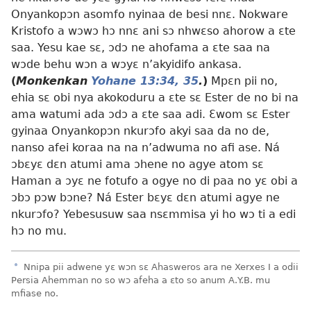
Onyankopɔn asomfo nyinaa de besi nnɛ. Nokware
Kristofo a wɔwɔ hɔ nnɛ ani sɔ nhwɛso ahorow a ɛte
saa. Yesu kae sɛ, ɔdɔ ne ahofama a ɛte saa na
wɔde behu wɔn a wɔyɛ n’akyidifo ankasa.
(
Monkenkan
Yohane 13:34, 35
.
)
Mpɛn pii no,
ehia sɛ obi nya akokoduru a ɛte sɛ Ester de no bi na
ama watumi ada ɔdɔ a ɛte saa adi. Ɛwom sɛ Ester
gyinaa Onyankopɔn nkurɔfo akyi saa da no de,
nanso afei koraa na na n’adwuma no afi ase. Ná
ɔbɛyɛ dɛn atumi ama ɔhene no agye atom sɛ
Haman a ɔyɛ ne fotufo a ogye no di paa no yɛ obi a
ɔbɔ pɔw bɔne? Ná Ester bɛyɛ dɛn atumi agye ne
nkurɔfo? Yebesusuw saa nsɛmmisa yi ho wɔ ti a edi
hɔ no mu.
a
Nnipa pii adwene yɛ wɔn sɛ Ahasweros ara ne Xerxes I a odii
Persia Ahemman no so wɔ afeha a ɛto so anum A.Y.B. mu
mfiase no.