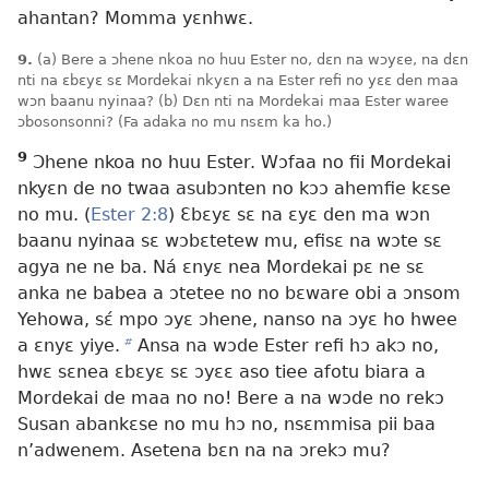
ahantan? Momma yɛnhwɛ.
9.
(a) Bere a ɔhene nkoa no huu Ester no, dɛn na wɔyɛe, na dɛn
nti na ɛbɛyɛ sɛ Mordekai nkyɛn a na Ester refi no yɛɛ den maa
wɔn baanu nyinaa? (b) Dɛn nti na Mordekai maa Ester waree
ɔbosonsonni? (Fa adaka no mu nsɛm ka ho.)
9
Ɔhene nkoa no huu Ester. Wɔfaa no fii Mordekai
nkyɛn de no twaa asubɔnten no kɔɔ ahemfie kɛse
no mu. (
Ester 2:8
) Ɛbɛyɛ sɛ na ɛyɛ den ma wɔn
baanu nyinaa sɛ wɔbɛtetew mu, efisɛ na wɔte sɛ
agya ne ne ba. Ná ɛnyɛ nea Mordekai pɛ ne sɛ
anka ne babea a ɔtetee no no bɛware obi a ɔnsom
Yehowa, sɛ́ mpo ɔyɛ ɔhene, nanso na ɔyɛ ho hwee
a ɛnyɛ yiye.
b
Ansa na wɔde Ester refi hɔ akɔ no,
hwɛ sɛnea ɛbɛyɛ sɛ ɔyɛɛ aso tiee afotu biara a
Mordekai de maa no no! Bere a na wɔde no rekɔ
Susan abankɛse no mu hɔ no, nsɛmmisa pii baa
n’adwenem. Asetena bɛn na na ɔrekɔ mu?