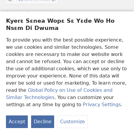
Ɛbɛma Woahu Nea Worehwehwɛ No Ntɛm
Kyerɛ Sɛnea Wopɛ Sɛ Yɛde Wo Ho
Ma Obi Ne Wo Mmesua Bible
Nsɛm Di Dwuma
Hwehwɛ Asafo Nhyiam Bi
(opens
To provide you with the best possible experience,
new
we use cookies and similar technologies. Some
Hwehwɛ Ɔmantam Nhyiam Bi
(opens
window)
cookies are necessary to make our website work
new
Ade Foforo a Aba
and cannot be refused. You can accept or decline
window)
the use of additional cookies, which we use only to
Video
improve your experience. None of this data will
Video a Wɔayɛ Ama Wɔn a Wɔnhu Ade Papa
ever be sold or used for marketing. To learn more,
read the
Global Policy on Use of Cookies and
Hwehwɛ
Similar Technologies
. You can customize your
Nsɛm a Ɛkɔ Ma Aban Mpanyimfo
settings at any time by going to
Privacy Settings
.
S
Mmoa
Ta
Accept
Decline
Customize
of
Boa Wiase Nyinaa Adwuma No
Co
(opens