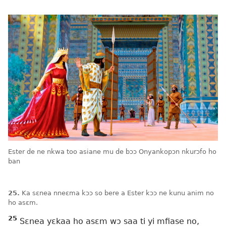
Ester de ne nkwa too asiane mu de bɔɔ Onyankopɔn nkurɔfo ho
ban
25.
Ka sɛnea nneɛma kɔɔ so bere a Ester kɔɔ ne kunu anim no
ho asɛm.
25
Sɛnea yɛkaa ho asɛm wɔ saa ti yi mfiase no,