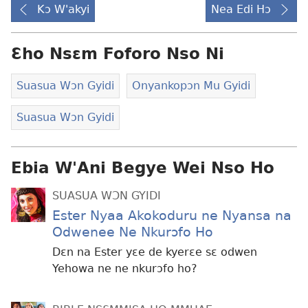
Kɔ W'akyi
Nea Edi Hɔ
Ɛho Nsɛm Foforo Nso Ni
Suasua Wɔn Gyidi
Onyankopɔn Mu Gyidi
Suasua Wɔn Gyidi
Ebia W'Ani Begye Wei Nso Ho
SUASUA WƆN GYIDI
Ester Nyaa Akokoduru ne Nyansa na
Odwenee Ne Nkurɔfo Ho
Dɛn na Ester yɛe de kyerɛe sɛ odwen
Yehowa ne ne nkurɔfo ho?