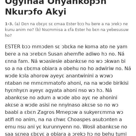
Ogyinaa Onyankopɔn
Nkurɔfo Akyi
1-3.
(a) Dɛn na ɛbɛyɛ sɛ ɛmaa Ester bɔɔ hu bere a na ɔrekɔ ne
kunu anim no? (b) Nsɛmmisa a ɛfa Ester ho bɛn na yebesusuw
ho?
ESTER bɔɔ mmɔden sɛ ɔbɛka ne koma ato ne yam
bere a na ɔrebɛn Susan ahemfie adiwo hɔ no. Ná
ɛnna fam. Ná wɔasiesie abankɛse no wɔ ɔkwan bi
so a na ɛbɛma obiara a obehu no ho adwiriw no. Ná
wɔde kɔla ahorow ayeyɛ anantwinini a wɔwɔ
ntaban ne mmɛmmatofo ahoni, na na wɔde birikisi
hyɛnhyɛn ayeyɛ agyata ahoni nso wɔ hɔ. Ná
abankɛse no adum a wɔde abo ayɛ ne ahonini
akɛse a wɔde asisi ne nnyinaso akɛse so no wɔ
baabi a ɛbɛn Zagros Mmepɔw a sukyerɛmma wɔ
atifi no anim, na na ɛhwɛ Choaspes asubɔnten a
emu nsu ani yɛ kurunnyenn no. Wosii abankɛse no
saa sɛnea ɛbɛyɛ a obiara a ɔrekɔ hɔ no behu tumi