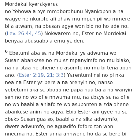
Mordekai kyerɛkyerɛɛ
no Yehowa a ɔyɛ mmɔborɔhunu Nyankopɔn a na
wagye ne nkurɔfo afi ɔhaw mu mpɛn pii wɔ mmere
bi a atwam, na ɔbɛsan agye wɔn bio no ho ade no.
(
Lev. 26:44, 45
) Nokwarem no, Ester ne Mordekai
benyaa abusuabɔ a emu yɛ den.
6
Ebetumi aba sɛ na Mordekai yɛ adwuma wɔ
Susan abankɛse no mu sɛ mpanyimfo no mu biako,
na na ɔtaa ne ɔhene no asomfo no mu bi tena ɔpon
ano. (
Ester 2:19,
21;
3:3
) Yɛrentumi nsi no pi nka
nea na Ester yɛ bere a na ɔrenyin no, nanso
yebetumi aka sɛ ɔboaa ne papa nua ba a na wanyin
sen no no wɔ ofie nnwuma mu, na ɛbɛyɛ sɛ na ofie
no wɔ baabi a ahiafo te wɔ asubɔnten a ɛda ɔhene
abankɛse anim no agya. Ebia Ester ani gyee ho sɛ
ɔbɛkɔ Susan gua so, baabi a na sika adwumfo,
dwetɛ adwumfo, ne aguadifo foforo tɔn wɔn
nneɛma no. Ester anna annwene ho da sɛ bere bi