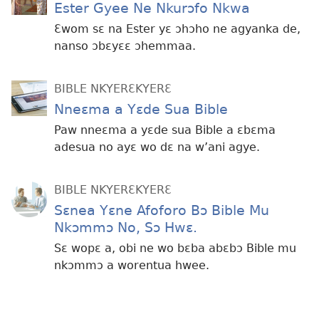
Ester Gyee Ne Nkurɔfo Nkwa
Ɛwom sɛ na Ester yɛ ɔhɔho ne agyanka de,
nanso ɔbɛyɛɛ ɔhemmaa.
BIBLE NKYERƐKYERƐ
Nneɛma a Yɛde Sua Bible
Paw nneɛma a yɛde sua Bible a ɛbɛma
adesua no ayɛ wo dɛ na w’ani agye.
BIBLE NKYERƐKYERƐ
Sɛnea Yɛne Afoforo Bɔ Bible Mu
Nkɔmmɔ No, Sɔ Hwɛ.
Sɛ wopɛ a, obi ne wo bɛba abɛbɔ Bible mu
nkɔmmɔ a worentua hwee.