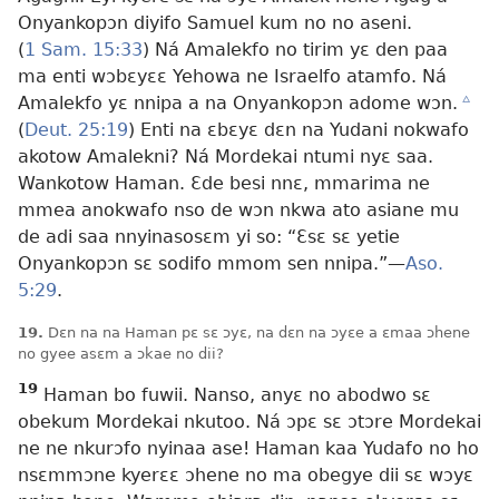
Onyankopɔn diyifo Samuel kum no no aseni.
(
1 Sam. 15:33
) Ná Amalekfo no tirim yɛ den paa
ma enti wɔbɛyɛɛ Yehowa ne Israelfo atamfo. Ná
Amalekfo yɛ nnipa a na Onyankopɔn adome wɔn.
c
(
Deut. 25:19
) Enti na ɛbɛyɛ dɛn na Yudani nokwafo
akotow Amalekni? Ná Mordekai ntumi nyɛ saa.
Wankotow Haman. Ɛde besi nnɛ, mmarima ne
mmea anokwafo nso de wɔn nkwa ato asiane mu
de adi saa nnyinasosɛm yi so: “Ɛsɛ sɛ yetie
Onyankopɔn sɛ sodifo mmom sen nnipa.”—
Aso.
5:29
.
19.
Dɛn na na Haman pɛ sɛ ɔyɛ, na dɛn na ɔyɛe a ɛmaa ɔhene
no gyee asɛm a ɔkae no dii?
19
Haman bo fuwii. Nanso, anyɛ no abodwo sɛ
obekum Mordekai nkutoo. Ná ɔpɛ sɛ ɔtɔre Mordekai
ne ne nkurɔfo nyinaa ase! Haman kaa Yudafo no ho
nsɛmmɔne kyerɛɛ ɔhene no ma obegye dii sɛ wɔyɛ