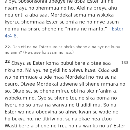
a ɔyɛ ɔbosonsonni abegye ne dɔba Ester afi ne
nsam ayɛ no ɔhemmaa no ho. Afei na ɔreyɛ ahu
nea enti a aba saa. Mordekai soma ma wɔkɔka
kyerɛɛ ɔhemmaa Ester sɛ ɔmfa ne ho nnye asɛm
no mu na ɔnsrɛ ɔhene no “mma ne manfo.”—
Ester
4:4-8
.
22.
Dɛn nti na na Ester suro sɛ ɔbɛkɔ ɔhene a na ɔyɛ ne kunu
no anim? (Hwɛ ase hɔ asɛm no nso.)
22
Ɛbɛyɛ sɛ Ester koma bubui bere a ɔtee saa
nkra no. Ná ɛyɛ ne gyidi ho sɔhwɛ kɛse. Ɛdaa adi
wɔ ne mmuae a ɔde maa Mordekai no mu sɛ na
osuro. Ɔtwee Mordekai adwene sii ɔhene mmara no
so. Ɔkae sɛ, sɛ ɔhene mfrɛɛ obi na ɔkɔ n’anim a,
wobekum no. Gye sɛ ɔhene teɛ ne sika poma no
kyerɛ no so ansa na wanya ne ti adidi mu. So na
Ester wɔ nea obegyina so ahwɛ kwan sɛ wɔde ne
ho bɛkyɛ no, ne titiriw no, sɛ na ɔkae nea ɛtoo
Wasti bere a ɔhene no frɛɛ no na wankɔ no a? Ester