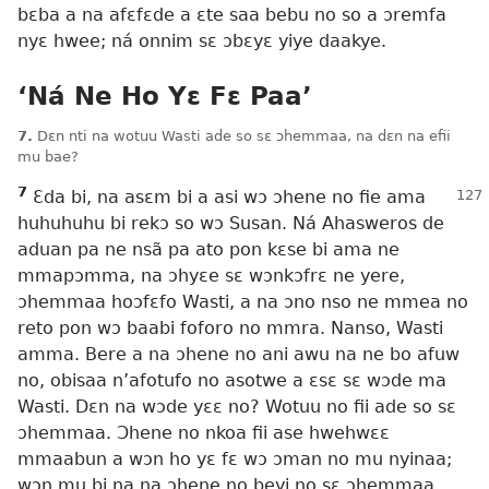
bɛba a na afɛfɛde a ɛte saa bebu no so a ɔremfa
nyɛ hwee; ná onnim sɛ ɔbɛyɛ yiye daakye.
‘Ná Ne Ho Yɛ Fɛ Paa’
7.
Dɛn nti na wotuu Wasti ade so sɛ ɔhemmaa, na dɛn na efii
mu bae?
7
Ɛda bi, na asɛm bi a asi wɔ ɔhene no
fie ama
huhuhuhu bi rekɔ so wɔ Susan. Ná Ahasweros de
aduan pa ne nsã pa ato pon kɛse bi ama ne
mmapɔmma, na ɔhyɛe sɛ wɔnkɔfrɛ ne yere,
ɔhemmaa hoɔfɛfo Wasti, a na ɔno nso ne mmea no
reto pon wɔ baabi foforo no mmra. Nanso, Wasti
amma. Bere a na ɔhene no ani awu na ne bo afuw
no, obisaa n’afotufo no asotwe a ɛsɛ sɛ wɔde ma
Wasti. Dɛn na wɔde yɛɛ no? Wotuu no fii ade so sɛ
ɔhemmaa. Ɔhene no nkoa fii ase hwehwɛɛ
mmaabun a wɔn ho yɛ fɛ wɔ ɔman no mu nyinaa;
wɔn mu bi na na ɔhene no beyi no sɛ ɔhemmaa