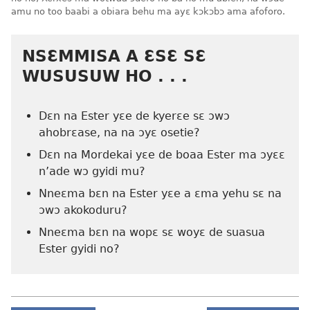
amu no too baabi a obiara behu ma ayɛ kɔkɔbɔ ama afoforo.
NSƐMMISA A ƐSƐ SƐ
WUSUSUW HO . . .
Dɛn na Ester yɛe de kyerɛe sɛ ɔwɔ
ahobrɛase, na na ɔyɛ osetie?
Dɛn na Mordekai yɛe de boaa Ester ma ɔyɛɛ
n’ade wɔ gyidi mu?
Nneɛma bɛn na Ester yɛe a ɛma yehu sɛ na
ɔwɔ akokoduru?
Nneɛma bɛn na wopɛ sɛ woyɛ de suasua
Ester gyidi no?