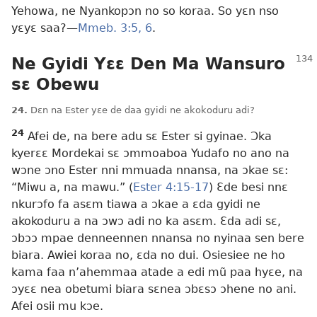
Yehowa, ne Nyankopɔn no so koraa. So yɛn nso
yɛyɛ saa?—
Mmeb. 3:5, 6
.
Ne Gyidi Yɛɛ Den Ma Wansuro
sɛ Obewu
24.
Dɛn na Ester yɛe de daa gyidi ne akokoduru adi?
24
Afei de, na bere adu sɛ Ester si gyinae. Ɔka
kyerɛɛ Mordekai sɛ ɔmmoaboa Yudafo no ano na
wɔne ɔno Ester nni mmuada nnansa, na ɔkae sɛ:
“Miwu a, na mawu.” (
Ester 4:15-17
) Ɛde besi nnɛ
nkurɔfo fa asɛm tiawa a ɔkae a ɛda gyidi ne
akokoduru a na ɔwɔ adi no ka asɛm. Ɛda adi sɛ,
ɔbɔɔ mpae denneennen nnansa no nyinaa sen bere
biara. Awiei koraa no, ɛda no dui. Osiesiee ne ho
kama faa n’ahemmaa atade a edi mũ paa hyɛe, na
ɔyɛɛ nea obetumi biara sɛnea ɔbɛsɔ ɔhene no ani.
Afei osii mu kɔe.