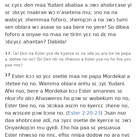
sɛ ɛyɛɛ den maa Yudani ababaa a ɔwɔ ahobrɛase yi
sɛ ɔbɛyɛ nsakrae wɔ n’asetena mu; ɔno na na
wabɛyɛ ɔhemmaa foforo, ɔhempɔn a na ɔwɔ tumi
sen obiara wɔ asase so saa bere no yere! So dibea
foforo a onyae no maa ne tirim yɛɛ no dɛ ma
ɔbɛyɛɛ ahantan? Dabida!
17.
(a) Dɛn na Ester yɛe de kyerɛe sɛ na ɔda so ara tie ne papa
a ɔtetee no no? (b) Dɛn nti na nhwɛso a Ester yɛe no ho hia yɛn
paa nnɛ?
17
Ester kɔɔ so yɛɛ osetie maa ne papa Mordekai a
ɔtetee no no. Wamma obiara anhu sɛ ɔyɛ Yudani.
Afei nso, bere a Mordekai bɔɔ Ester amanneɛ sɛ
nkurɔfo abɔ Ahasweros ho pɔw sɛ wobekum no no,
Ester tiee no, na ɔkɔkaa asɛm no kyerɛɛ ɔhene no,
na wɔsɛee pɔw bɔne no. (
Ester 2:20-23
) Ɔsan nso
daa ahobrɛase adi, na ɔyɛɛ osetie de kyerɛe sɛ ɔwɔ
Onyankopɔn mu gyidi. Ɛho hia paa sɛ yesuasua
Ester nhwɛso no nnɛ, efisɛ nnipa dodow no ara nyɛ