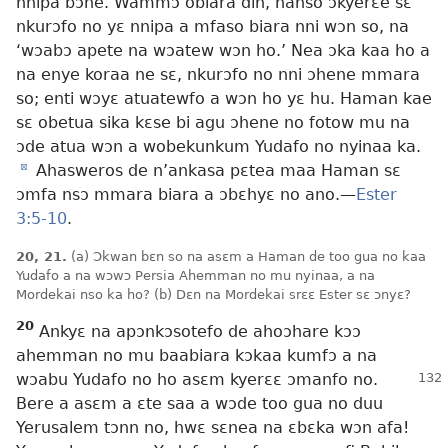
nnipa bɔne. Wammɔ obiara din, nanso ɔkyerɛe sɛ
nkurɔfo no yɛ nnipa a mfaso biara nni wɔn so, na
‘wɔabɔ apete na wɔatew wɔn ho.’ Nea ɔka kaa ho a
na enye koraa ne sɛ, nkurɔfo no nni ɔhene mmara
so; enti wɔyɛ atuatewfo a wɔn ho yɛ hu. Haman kae
sɛ obetua sika kɛse bi agu ɔhene no fotow mu na
ɔde atua wɔn a wobekunkum Yudafo no nyinaa ka.
d
Ahasweros de n’ankasa pɛtea maa Haman sɛ
ɔmfa nsɔ mmara biara a ɔbɛhyɛ no ano.—
Ester
3:5-10
.
20, 21.
(a) Ɔkwan bɛn so na asɛm a Haman de too gua no kaa
Yudafo a na wɔwɔ Persia Ahemman no mu nyinaa, a na
Mordekai nso ka ho? (b) Dɛn na Mordekai srɛɛ Ester sɛ ɔnyɛ?
20
Ankyɛ na apɔnkɔsotefo de ahoɔhare kɔɔ
ahemman no mu baabiara kɔkaa kumfɔ a na
wɔabu Yudafo no ho asɛm kyerɛɛ
ɔmanfo no.
Bere a asɛm a ɛte saa a wɔde too gua no duu
Yerusalem tɔnn no, hwɛ sɛnea na ɛbɛka wɔn afa!