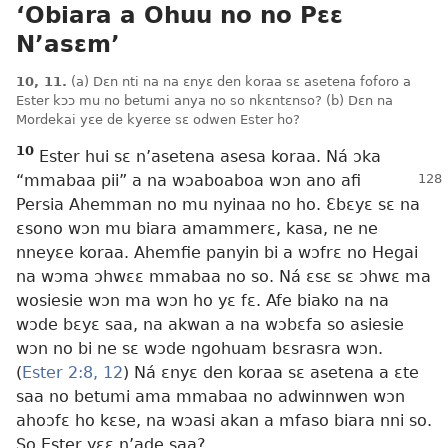
‘Obiara a Ohuu no no Pɛɛ
N’asɛm’
10, 11.
(a) Dɛn nti na na ɛnyɛ den koraa sɛ asetena foforo a
Ester kɔɔ mu no betumi anya no so nkɛntɛnso? (b) Dɛn na
Mordekai yɛe de kyerɛe sɛ odwen Ester ho?
10
Ester hui sɛ n’asetena asesa koraa. Ná ɔka
“mmabaa pii” a
na wɔaboaboa wɔn ano afi
Persia Ahemman no mu nyinaa no ho. Ɛbɛyɛ sɛ na
ɛsono wɔn mu biara amammerɛ, kasa, ne ne
nneyɛe koraa. Ahemfie panyin bi a wɔfrɛ no Hegai
na wɔma ɔhwɛɛ mmabaa no so. Ná ɛsɛ sɛ ɔhwɛ ma
wosiesie wɔn ma wɔn ho yɛ fɛ. Afe biako na na
wɔde bɛyɛ saa, na akwan a na wɔbɛfa so asiesie
wɔn no bi ne sɛ wɔde ngohuam bɛsrasra wɔn.
(
Ester 2:8,
12
) Ná ɛnyɛ den koraa sɛ asetena a ɛte
saa no betumi ama mmabaa no adwinnwen wɔn
ahoɔfɛ ho kɛse, na wɔasi akan a mfaso biara nni so.
So Ester yɛɛ n’ade saa?