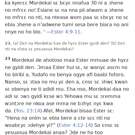
ka kyerɛɛ Mordekai sɛ bɛyɛ nnafua 30 ni a ɔhene
no mfrɛɛ no! Esiane sɛ na nna pii atwam a ɔhene
no mfrɛɛ no nti, na ntease wom paa sɛ ɛbɛyɛ no sɛ
ebia ɔhene a n’adwene tumi sesa bere biara no ani
nnye no ho bio.
e
—
Ester 4:9-11
.
23.
(a) Dɛn na Mordekai kae de hyɛɛ Ester gyidi den? (b) Dɛn
nti na ɛfata sɛ yesuasua Mordekai?
23
Mordekai de ahotoso maa Ester mmuae de hyɛɛ
ne gyidi den. Ɔmaa Ester hui sɛ, sɛ wanyɛ asɛm no
ho biribi a, Yudafo no benya ogye afi baabi foforo.
Nanso, sɛ ɔtaa no mu yɛ den a, ɛnsɛ sɛ ɔhwɛ kwan
sɛ obenya ne ti adidi mu. Ɛha nso, Mordekai daa no
adi sɛ ɔwɔ gyidi kɛse wɔ Yehowa mu sɛ ɔremma
wɔntɔre ne nkoa ase mma ne bɔhyɛ nyɛ kwa
da. (
Yos. 23:14
) Afei, Mordekai bisaa Ester sɛ:
“Hena na onim sɛ ebia bere a ɛte sɛɛ nti na
woabɛyɛ ɔdehye yi?” (
Ester 4:12-14
) So ɛnsɛ sɛ
yesuasua Mordekai anaa? Ɔde ne ho too