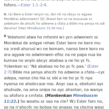
foforo.—
Ester 1:1–2:4
.
8.
(a) Bere a Ester renyin no, dɛn nti na ɛbɛyɛ sɛ egyaw
Mordekai adwinnwen? (b) Ɔkwan bɛn so na wususuw sɛ
yebetumi de ahoɔfɛ ho adwene a ɛfata a Bible ma yenya no adi
dwuma? (Hwɛ
Mmebusɛm 31:30
nso.)
8
Yebetumi atwa ho mfonini wɔ yɛn adwenem sɛ
Mordekai de anigye rehwɛ Ester bere ne bere mu
na ɔredi ahurusi wɔ ne komam, nanso bere koro no
ara agyaw no adwinnwen efisɛ na ne papa nua ba
kumaa no anyin abɛyɛ ababaa a ne ho yɛ fɛ.
Yɛkenkan sɛ: ‘Ná ababaa no ho yɛ fɛ paa.’ (
Ester
2:7
) Bible ma yenya ahoɔfɛ ho adwene a ɛfata—ɛyɛ
adepa, nanso ɛho hia sɛ obi a ne ho yɛ fɛ nya
nyansa ne ahobrɛase nso. Anyɛ saa a, ebetumi ayɛ
ahuhude, na ama onipa no ayɛ ahantan, na wanya
su afoforo a ɛmfata.
(
Monkenkan
Mmebusɛm
11:22
.
)
So woahu sɛ saa na ɛte? Wɔ Ester fam no,
so na n’ahoɔfɛ no bɛboa no anaasɛ na ɛbɛma wayɛ