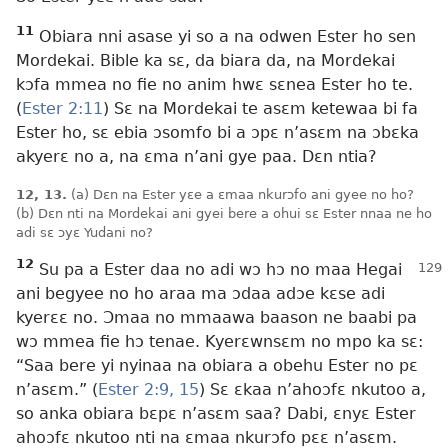
11
Obiara nni asase yi so a na odwen Ester ho sen
Mordekai. Bible ka sɛ, da biara da, na Mordekai
kɔfa mmea no fie no anim hwɛ sɛnea Ester ho te.
(
Ester 2:11
) Sɛ na Mordekai te asɛm ketewaa bi fa
Ester ho, sɛ ebia ɔsomfo bi a ɔpɛ n’asɛm na ɔbɛka
akyerɛ no a, na ɛma n’ani gye paa. Dɛn ntia?
12, 13.
(a) Dɛn na Ester yɛe a ɛmaa nkurɔfo ani gyee no ho?
(b) Dɛn nti na Mordekai ani gyei bere a ohui sɛ Ester nnaa ne ho
adi sɛ ɔyɛ Yudani no?
12
Su pa a Ester daa no adi wɔ hɔ no maa Hegai
ani begyee no ho araa ma ɔdaa adɔe kɛse adi
kyerɛɛ no. Ɔmaa no mmaawa baason ne baabi pa
wɔ mmea fie hɔ tenae. Kyerɛwnsɛm no mpo ka sɛ:
“Saa bere yi nyinaa na obiara a obehu Ester no pɛ
n’asɛm.” (
Ester 2:9,
15
) Sɛ ɛkaa n’ahoɔfɛ nkutoo a,
so anka obiara bɛpɛ n’asɛm saa? Dabi, ɛnyɛ Ester
ahoɔfɛ nkutoo nti na ɛmaa nkurɔfo pɛɛ n’asɛm.