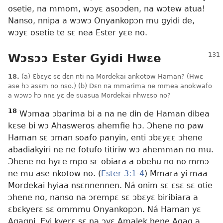
osetie, na mmom, wɔyɛ asoɔden, na wɔtew atua!
Nanso, nnipa a wɔwɔ Onyankopɔn mu gyidi de,
wɔyɛ osetie te sɛ nea Ester yɛe no.
Wɔsɔɔ Ester Gyidi Hwɛe
18.
(a) Ɛbɛyɛ sɛ dɛn nti na Mordekai ankotow Haman? (Hwɛ
ase hɔ asɛm no nso.) (b) Dɛn na mmarima ne mmea anokwafo
a wɔwɔ hɔ nnɛ yɛ de suasua Mordekai nhwɛso no?
18
Wɔmaa ɔbarima bi a na ne din de Haman dibea
kɛse bi wɔ Ahasweros ahemfie hɔ. Ɔhene no paw
Haman sɛ ɔman soafo panyin, enti ɔbɛyɛɛ ɔhene
abadiakyiri ne ne fotufo titiriw wɔ ahemman no mu.
Ɔhene no hyɛe mpo sɛ obiara a obehu no no mmɔ
ne mu ase nkotow no. (
Ester 3:1-4
) Mmara yi maa
Mordekai hyiaa nsɛnnennen. Ná onim sɛ ɛsɛ sɛ otie
ɔhene no, nanso na ɔrempɛ sɛ ɔbɛyɛ biribiara a
ɛbɛkyerɛ sɛ ommmu Onyankopɔn. Ná Haman yɛ
Agagni. Eyi kyerɛ sɛ na ɔyɛ Amalek hene Agag a