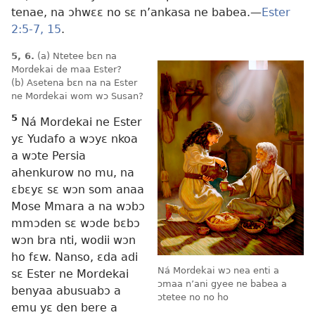
tenae, na ɔhwɛɛ no sɛ n’ankasa ne babea.—
Ester
2:5-7,
15
.
5, 6.
(a) Ntetee bɛn na
Mordekai de maa Ester?
(b) Asetena bɛn na na Ester
ne Mordekai wom wɔ Susan?
5
Ná Mordekai ne Ester
yɛ Yudafo a wɔyɛ nkoa
a wɔte Persia
ahenkurow no mu, na
ɛbɛyɛ sɛ wɔn som anaa
Mose Mmara a na wɔbɔ
mmɔden sɛ wɔde bɛbɔ
wɔn bra nti, wodii wɔn
ho fɛw. Nanso, ɛda adi
Ná Mordekai wɔ nea enti a
sɛ Ester ne Mordekai
ɔmaa n’ani gyee ne babea a
benyaa abusuabɔ a
ɔtetee no no ho
emu yɛ den bere a