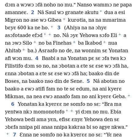
dɔm a wɔwɔ ɔfã noho no mu.” Nanso wammɔ ne papa
2
*
amanneɛ.
Ná Saul wɔ granate akutu
dua a esi
+
Migron no ase wɔ Gibea
kurotia, na na mmarima
+
3
bɛyɛ 600 ka ne ho.
(Ahiya na na ɔhyɛ
+
+
*
asɔfotaade efɔd
no. Ná ɔyɛ Yehowa sɔfo Eli
a
+
+
+
na ɔwɔ Silo
no ba Finehas
ba Ikabod
nua
+
Ahitab
ba.) Asraafo no de, na wonnim sɛ Yonatan
4
afi wɔn mu.
Baabi a na Yonatan pɛ sɛ ɔfa twa kɔ
Filistifo dɔm so no, na ɔbotan a ɛte sɛ ɛse wɔ ɔfã ha,
ɛnna ɔbotan a ɛte sɛ ɛse wɔ ɔfã ha; baako din de
5
Boses, na baako nso din de Sene.
Ná abotan no
baako a ɛwɔ atifi fam no te sɛ edum, na ani kyerɛ
+
Mikmas, na nea ɛwɔ anaafo fam no ani kyerɛ Geba.
6
Yonatan ka kyerɛɛ ne somfo no sɛ: “Bra ma
+
*
yentwa nkɔ momonotofo
yi dɔm no mu. Ebia
Yehowa bedi ama yɛn, efisɛ ɛnyɛ Yehowa den sɛ
ɔbɛfa nnipa pii anaa nnipa kakraa bi so agye nkwa.”
+
7
Ɛnna ne somfo no ka kyerɛɛ no sɛ: “Yɛ nea