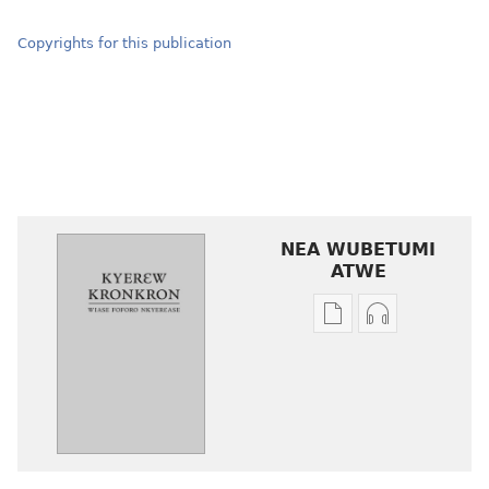
Copyrights for this publication
NEA WUBETUMI
ATWE
Baabi
Baabi
a
a
wubetumi
wubetumi
atwe
atwe
nneɛma
nneɛma
akenkan
abɔ
Kyerɛw
atie