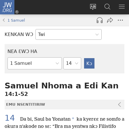
JW.ORG
Kɔ
Mu
Sesa
Hwehwɛ
YI
(opens
wɛbsaet
JW.ORG
EM
1 Samuel
new
ha
NN
window)
kasa
NO
KENKAN WƆ
PU
NEA ƐWƆ HA
Ti
Bible
Mu
Nhoma
Samuel Nhoma a Edi Kan
14:1-52
EMU NSƐNTITIRIW
14
+
Da bi, Saul ba Yonatan
ka kyerɛɛ ne somfo a
okura n’akode no sɛ: “Bra ma yentwa nkɔ Filistifo