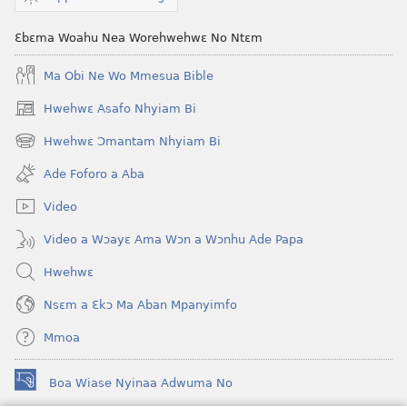
Ɛbɛma Woahu Nea Worehwehwɛ No Ntɛm
Ma Obi Ne Wo Mmesua Bible
Hwehwɛ Asafo Nhyiam Bi
(opens
new
Hwehwɛ Ɔmantam Nhyiam Bi
(opens
window)
new
Ade Foforo a Aba
window)
Video
Video a Wɔayɛ Ama Wɔn a Wɔnhu Ade Papa
Hwehwɛ
Nsɛm a Ɛkɔ Ma Aban Mpanyimfo
Mmoa
Boa Wiase Nyinaa Adwuma No
(opens