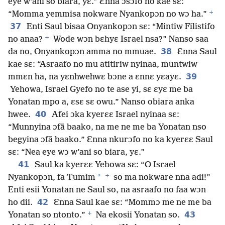
eye w’ani so biara, yɛ.” Ɛnna ɔsɔfo no kae sɛ:
+
“Momma yemmisa nokware Nyankopɔn no wɔ ha.”
37
Enti Saul bisaa Onyankopɔn sɛ: “Mintiw Filistifo
+
no anaa?
Wode wɔn bɛhyɛ Israel nsa?” Nanso saa
38
da no, Onyankopɔn amma no mmuae.
Ɛnna Saul
kae sɛ: “Asraafo no mu atitiriw nyinaa, muntwiw
39
mmɛn ha, na yɛnhwehwɛ bɔne a ɛnnɛ yɛayɛ.
Yehowa, Israel Gyefo no te ase yi, sɛ ɛyɛ me ba
Yonatan mpo a, ɛsɛ sɛ owu.” Nanso obiara anka
40
hwee.
Afei ɔka kyerɛɛ Israel nyinaa sɛ:
“Munnyina ɔfã baako, na me ne me ba Yonatan nso
begyina ɔfã baako.” Ɛnna nkurɔfo no ka kyerɛɛ Saul
sɛ: “Nea eye wɔ w’ani so biara, yɛ.”
41
Saul ka kyerɛɛ Yehowa sɛ: “O Israel
+
*
Nyankopɔn, fa Tumim
so ma nokware nna adi!”
Enti esii Yonatan ne Saul so, na asraafo no faa wɔn
42
ho dii.
Ɛnna Saul kae sɛ: “Mommɔ me ne me ba
+
43
Yonatan so ntonto.”
Na ekosii Yonatan so.