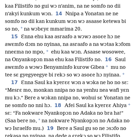
kaa Filistifo no gui wɔ n’anim, na ne somfo no dii
14
n’akyi kunkum wɔn.
Nnipa a Yonatan ne ne
somfo no dii kan kunkum wɔn wɔ asaase ketewa bi
*
so no,
na wɔbɛyɛ mmarima 20.
15
Ɛnna ehu kaa asraafo a wɔwɔ asoɛe hɔ ne
awɛmfo dɔm no nyinaa, na asraafo a na wɔtaa kɔfom
+
nneɛma no mpo,
ehu kaa wɔn. Asaase wosowee,
16
na Onyankopɔn maa ehu kaa Filistifo no.
Saul
+
awɛmfo a wɔwɔ Benyaminfo kurow Gibea
mu no
+
tee sɛ gyegyeegye bi rekɔ so wɔ asoɛe hɔ nyinaa.
17
Ɛnna Saul ka kyerɛɛ wɔn a wɔka ne ho no sɛ:
“Mesrɛ mo, monkan nnipa no na yenhu nea wafi yɛn
mu kɔ.” Bere a wɔkan nnipa no, wohui sɛ Yonatan ne
+
18
ne somfo no nni hɔ.
Afei Saul ka kyerɛɛ Ahiya
sɛ: “Fa nokware Nyankopɔn no Adaka no bra ha!”
*
(Saa bere no,
na nokware Nyankopɔn no Adaka no
19
wɔ Israelfo mu.)
Bere a Saul gu so ne ɔsɔfo no
rekasa no nyinaa, na dede a ɛrekɔ so wɔ Filistifo