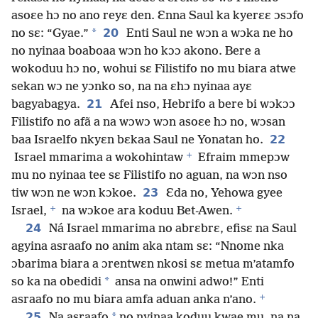
asoɛe hɔ no ano reyɛ den. Ɛnna Saul ka kyerɛɛ ɔsɔfo
*
20
no sɛ: “Gyae.”
Enti Saul ne wɔn a wɔka ne ho
no nyinaa boaboaa wɔn ho kɔɔ akono. Bere a
wokoduu hɔ no, wohui sɛ Filistifo no mu biara atwe
sekan wɔ ne yɔnko so, na na ɛhɔ nyinaa ayɛ
21
bagyabagya.
Afei nso, Hebrifo a bere bi wɔkɔɔ
Filistifo no afã a na wɔwɔ wɔn asoɛe hɔ no, wɔsan
22
baa Israelfo nkyɛn bɛkaa Saul ne Yonatan ho.
+
Israel mmarima a wokohintaw
Efraim mmepɔw
mu no nyinaa tee sɛ Filistifo no aguan, na wɔn nso
23
tiw wɔn ne wɔn kɔkoe.
Ɛda no, Yehowa gyee
+
+
Israel,
na wɔkoe ara koduu Bet-Awen.
24
Ná Israel mmarima no abrɛbrɛ, efisɛ na Saul
agyina asraafo no anim aka ntam sɛ: “Nnome nka
ɔbarima biara a ɔrentwɛn nkosi sɛ metua m’atamfo
*
so ka na obedidi
ansa na onwini adwo!” Enti
+
asraafo no mu biara amfa aduan anka n’ano.
25
*
Na asraafo
no nyinaa koduu kwae mu, na na