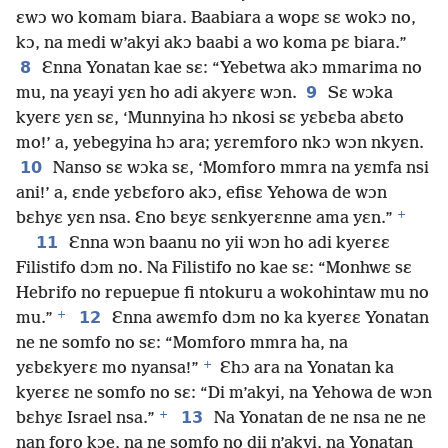
ɛwɔ wo komam biara. Baabiara a wopɛ sɛ wokɔ no,
kɔ, na medi w’akyi akɔ baabi a wo koma pɛ biara.”
8
Ɛnna Yonatan kae sɛ: “Yebetwa akɔ mmarima no
9
mu, na yɛayi yɛn ho adi akyerɛ wɔn.
Sɛ wɔka
kyerɛ yɛn sɛ, ‘Munnyina hɔ nkosi sɛ yɛbɛba abɛto
mo!’ a, yebegyina hɔ ara; yɛremforo nkɔ wɔn nkyɛn.
10
Nanso sɛ wɔka sɛ, ‘Momforo mmra na yɛmfa nsi
ani!’ a, ɛnde yɛbɛforo akɔ, efisɛ Yehowa de wɔn
+
bɛhyɛ yɛn nsa. Ɛno bɛyɛ sɛnkyerɛnne ama yɛn.”
11
Ɛnna wɔn baanu no yii wɔn ho adi kyerɛɛ
Filistifo dɔm no. Na Filistifo no kae sɛ: “Monhwɛ sɛ
Hebrifo no repuepue fi ntokuru a wokohintaw mu no
+
12
mu.”
Ɛnna awɛmfo dɔm no ka kyerɛɛ Yonatan
ne ne somfo no sɛ: “Momforo mmra ha, na
+
yɛbɛkyerɛ mo nyansa!”
Ɛhɔ ara na Yonatan ka
kyerɛɛ ne somfo no sɛ: “Di m’akyi, na Yehowa de wɔn
+
13
bɛhyɛ Israel nsa.”
Na Yonatan de ne nsa ne ne
nan foro kɔe, na ne somfo no dii n’akyi, na Yonatan