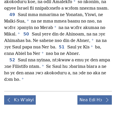
+
akokoduru koe, na odii Amalekfo
so nkonim, na
ogyee Israel fii nnipabɔnefo a wɔfom nneɛma nsam.
49
Saul mma mmarima ne Yonatan, Yiswi, ne
+
Malki-Sua,
na ne mma mmea baanu no nso, na
+
wɔfrɛ ɔpanyin no Merab
na na wɔfrɛ akumaa no
+
50
Mikal.
Saul yere din de Ahinoam, na na ɔyɛ
+
Ahimahas ba. Ne sahene nso din de Abner,
na na
+
51
ɔyɛ Saul papa nua Ner ba.
Saul yɛ Kis
ba,
+
ɛnna Abiel ba Ner
nso ba ne Abner.
52
Saul nna nyinaa, ntɔkwaw a emu yɛ den ampa
+
ɔne Filistifo ntam.
Sɛ Saul hu ɔbarima biara a ne
ho yɛ den anaa ɔwɔ akokoduru a, na ɔde no aka ne
+
dɔm ho.
Kɔ W'akyi
Nea Edi Hɔ