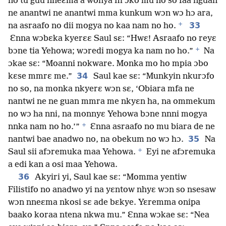
no tu guu nneɛma a wonya fii ɔko mu no so faa nguan
ne anantwi ne anantwi mma kunkum wɔn wɔ hɔ ara,
+
33
na asraafo no dii mogya no kaa nam no ho.
Ɛnna wɔbɛka kyerɛɛ Saul sɛ: “Hwɛ! Asraafo no reyɛ
+
bɔne tia Yehowa; wɔredi mogya ka nam no ho.”
Na
ɔkae sɛ: “Moanni nokware. Monka mo ho mpia ɔbo
34
kɛse mmrɛ me.”
Saul kae sɛ: “Munkyin nkurɔfo
no so, na monka nkyerɛ wɔn sɛ, ‘Obiara mfa ne
nantwi ne ne guan mmra me nkyɛn ha, na ommekum
no wɔ ha nni, na monnyɛ Yehowa bɔne nnni mogya
+
nnka nam no ho.’”
Ɛnna asraafo no mu biara de ne
35
nantwi bae anadwo no, na obekum no wɔ hɔ.
Na
+
Saul sii afɔremuka maa Yehowa.
Eyi ne afɔremuka
a edi kan a osi maa Yehowa.
36
Akyiri yi, Saul kae sɛ: “Momma yentiw
Filistifo no anadwo yi na yɛntow nhyɛ wɔn so nsesaw
wɔn nneɛma nkosi sɛ ade bɛkye. Yɛremma onipa
baako koraa ntena nkwa mu.” Ɛnna wɔkae sɛ: “Nea