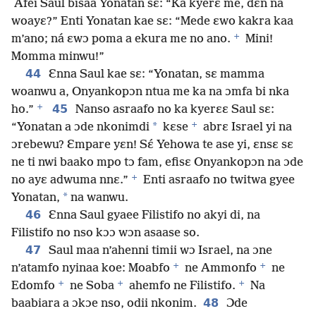
Afei Saul bisaa Yonatan sɛ: “Ka kyerɛ me, dɛn na
woayɛ?” Enti Yonatan kae sɛ: “Mede ɛwo kakra kaa
+
m’ano; ná ɛwɔ poma a ekura me no ano.
Mini!
Momma minwu!”
44
Ɛnna Saul kae sɛ: “Yonatan, sɛ mamma
woanwu a, Onyankopɔn ntua me ka na ɔmfa bi nka
+
45
ho.”
Nanso asraafo no ka kyerɛɛ Saul sɛ:
+
*
“Yonatan a ɔde nkonimdi
kɛse
abrɛ Israel yi na
ɔrebewu? Ɛmpare yɛn! Sɛ́ Yehowa te ase yi, ɛnsɛ sɛ
ne ti nwi baako mpo tɔ fam, efisɛ Onyankopɔn na ɔde
+
no ayɛ adwuma nnɛ.”
Enti asraafo no twitwa gyee
*
Yonatan,
na wanwu.
46
Ɛnna Saul gyaee Filistifo no akyi di, na
Filistifo no nso kɔɔ wɔn asaase so.
47
Saul maa n’ahenni timii wɔ Israel, na ɔne
+
+
n’atamfo nyinaa koe: Moabfo
ne Ammonfo
ne
+
+
+
Edomfo
ne Soba
ahemfo ne Filistifo.
Na
48
baabiara a ɔkɔe nso, odii nkonim.
Ɔde