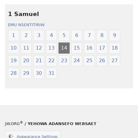
Kronkron​
Kyerɛw
—
Kronkron​
1 Samuel
Wiase
—
EMU NSƐNTITIRIW
Foforo
Wiase
Nkyerɛase
Foforo
1
2
3
4
5
6
7
8
9
(2021 Nkyerɛase
Nkyerɛase
10
11
12
13
14
15
16
17
18
Foforo)
(2021 Nkyer
Foforo)
19
20
21
22
23
24
25
26
27
28
29
30
31
®
JW.ORG
/ YEHOWA ADANSEFO WƐBSAET
Appearance Settings