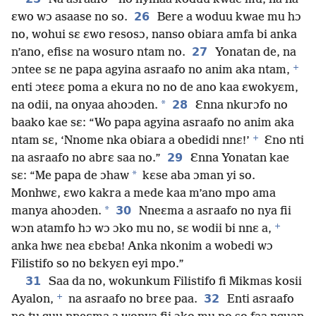
26
ɛwo wɔ asaase no so.
Bere a woduu kwae mu hɔ
no, wohui sɛ ɛwo resosɔ, nanso obiara amfa bi anka
27
n’ano, efisɛ na wosuro ntam no.
Yonatan de, na
+
ɔntee sɛ ne papa agyina asraafo no anim aka ntam,
enti ɔteɛɛ poma a ekura no no de ano kaa ɛwokyɛm,
*
28
na odii, na onyaa ahoɔden.
Ɛnna nkurɔfo no
baako kae sɛ: “Wo papa agyina asraafo no anim aka
+
ntam sɛ, ‘Nnome nka obiara a obedidi nnɛ!’
Ɛno nti
29
na asraafo no abrɛ saa no.”
Ɛnna Yonatan kae
*
sɛ: “Me papa de ɔhaw
kɛse aba ɔman yi so.
Monhwɛ, ɛwo kakra a mede kaa m’ano mpo ama
*
30
manya ahoɔden.
Nneɛma a asraafo no nya fii
+
wɔn atamfo hɔ wɔ ɔko mu no, sɛ wodii bi nnɛ a,
anka hwɛ nea ɛbɛba! Anka nkonim a wobedi wɔ
Filistifo so no bɛkyɛn eyi mpo.”
31
Saa da no, wokunkum Filistifo fi Mikmas kosii
+
32
Ayalon,
na asraafo no brɛe paa.
Enti asraafo