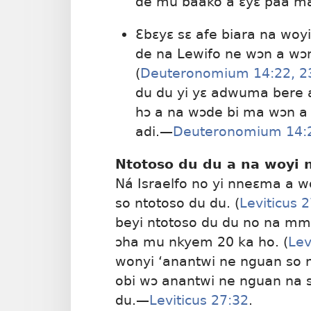
de mu baako a ɛyɛ paa m
Ɛbɛyɛ sɛ afe biara na woy
de na Lewifo ne wɔn a wɔn
(
Deuteronomium 14:22, 2
du du yi yɛ adwuma bere a 
hɔ a na wɔde bi ma wɔn a
adi.—
Deuteronomium 14:2
Ntotoso du du a na woyi 
Ná Israelfo no yi nneɛma a 
so ntotoso du du. (
Leviticus 
beyi ntotoso du du no na mm
ɔha mu nkyem 20 ka ho. (
Lev
wonyi ‘anantwi ne nguan so n
obi wɔ anantwi ne nguan na 
du.—
Leviticus 27:32
.