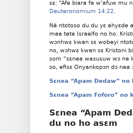
sɛ: “Afe biara fa w’afuw mu 
Deuteronomium 14:22
.
Ná ntotoso du du yɛ ahyɛde
maa tete Israelfo no ho. Kri
wɔnhwɛ kwan sɛ wobeyi ntoto
no, wɔhwɛ kwan sɛ Kristoni b
som “sɛnea wasusuw wɔ ne
so, efisɛ Onyankopɔn dɔ nea
Sɛnea “Apam Dedaw” no k
Sɛnea “Apam Foforo” no k
Sɛnea “Apam Ded
du no ho asɛm