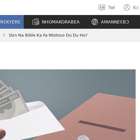
Twi
Kɔ
Yi
(o
kasa
n
ERƐKYERƐ
NHOMAKORABEA
AMANNEƐBƆ
a
w
wopɛ
Dɛn Na Bible Ka Fa Ntotoso Du Du Ho?