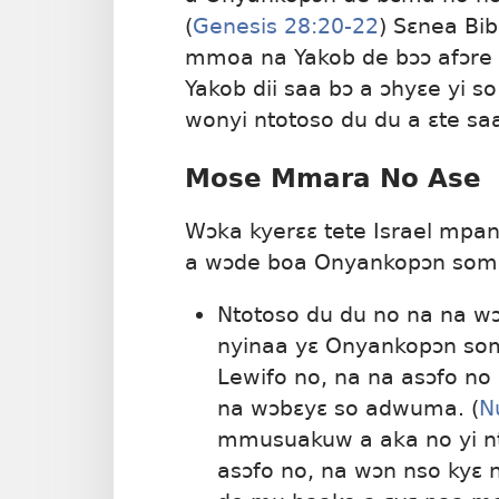
(
Genesis 28:20-22
) Sɛnea Bib
mmoa na Yakob de bɔɔ afɔre 
Yakob dii saa bɔ a ɔhyɛe yi 
wonyi ntotoso du du a ɛte sa
Mose Mmara No Ase
Wɔka kyerɛɛ tete Israel mpan
a wɔde boa Onyankopɔn som
Ntotoso du du no na na w
nyinaa yɛ Onyankopɔn so
Lewifo no, na na asɔfo no
na wɔbɛyɛ so adwuma. (
N
mmusuakuw a aka no yi nt
asɔfo no, na wɔn nso kyɛ 