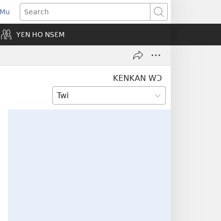
 Mu
pens
Search
ew
YƐN HO NSƐM
indow)
KENKAN WƆ