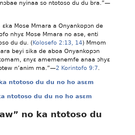
nnɔbae nyinaa so ntotoso du du bra.”—
 a ɛka Mose Mmara a Onyankopɔn de
stofo nhyɛ Mose Mmara no ase, enti
so du du. (
Kolosefo 2:13, 14
) Mmom
iara beyi sika de aboa Onyankopɔn
 komam, ɛnyɛ amemenemfe anaa ɔhyɛ
 ɔtew n’anim ma.”—
2 Korintofo 9:7
.
a ntotoso du du no ho asɛm
a ntotoso du du no ho asɛm
aw” no ka ntotoso du