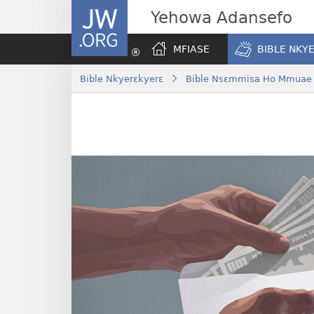
JW.ORG
Yehowa Adansefo
MFIASE
BIBLE NKY
Bible Nkyerɛkyerɛ
Bible Nsɛmmisa Ho Mmuae