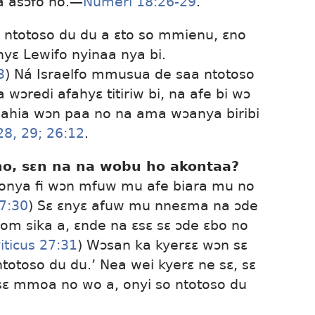
a asɔfo no.—
Numeri 18:26-29
.
i ntotoso du du a ɛto so mmienu, ɛno
yɛ Lewifo nyinaa nya bi.
3
) Ná Israelfo mmusua de saa ntotoso
wɔredi afahyɛ titiriw bi, na afe bi wɔ
 ahia wɔn paa no na ama wɔanya biribi
8, 29;
26:12
.
no, sɛn na na wobu ho akontaa?
wonya fi wɔn mfuw mu afe biara mu no
27:30
) Sɛ ɛnyɛ afuw mu nneɛma na ɔde
om sika a, ɛnde na ɛsɛ sɛ ɔde ɛbo no
iticus 27:31
) Wɔsan ka kyerɛɛ wɔn sɛ
totoso du du.’ Nea wei kyerɛ ne sɛ, sɛ
sɛ mmoa no wo a, onyi so ntotoso du