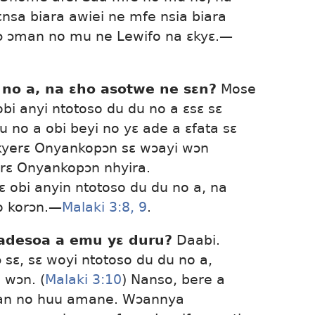
sa biara awiei ne mfe nsia biara
ɔ ɔman no mu ne Lewifo na ɛkyɛ.—
 no a, na ɛho asotwe ne sɛn?
Mose
i anyi ntotoso du du no a ɛsɛ sɛ
 no a obi beyi no yɛ ade a ɛfata sɛ
a kyerɛ Onyankopɔn sɛ wɔayi wɔn
srɛ Onyankopɔn nhyira.
Sɛ obi anyin ntotoso du du no a, na
o korɔn.—
Malaki 3:8, 9
.
 adesoa a emu yɛ duru?
Daabi.
ɛ, sɛ woyi ntotoso du du no a,
 wɔn. (
Malaki 3:10
) Nanso, bere a
man no huu amane. Wɔannya