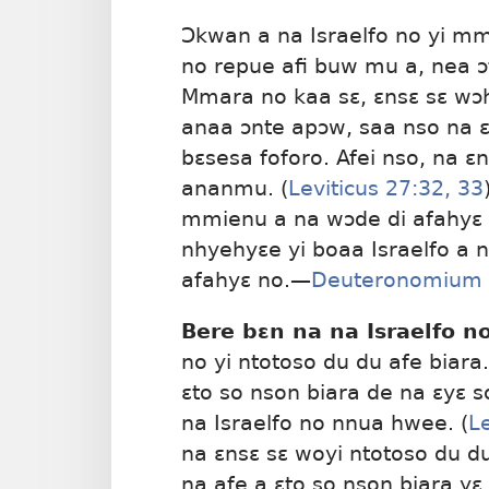
Ɔkwan a na Israelfo no yi m
no repue afi buw mu a, nea ɔ
Mmara no kaa sɛ, ɛnsɛ sɛ wɔ
anaa ɔnte apɔw, saa nso na ɛ
bɛsesa foforo. Afei nso, na ɛ
ananmu. (
Leviticus 27:32, 33
mmienu a na wɔde di afahyɛ 
nhyehyɛe yi boaa Israelfo a 
afahyɛ no.—
Deuteronomium 
Bere bɛn na na Israelfo n
no yi ntotoso du du afe biara.
ɛto so nson biara de na ɛyɛ 
na Israelfo no nnua hwee. (
Le
na ɛnsɛ sɛ woyi ntotoso du d
na afe a ɛto so nson biara y