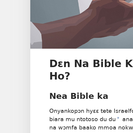
Dɛn Na Bible 
Ho?
Nea Bible ka
Onyankopɔn hyɛɛ tete Israel
biara mu ntotoso du du
a
ana
na wɔmfa baako mmoa nokwa