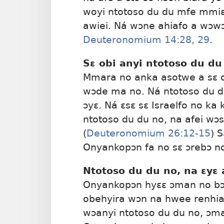
woyi ntotoso du du mfe mmiɛn
awiei. Ná wɔne ahiafo a wɔw
Deuteronomium 14:28, 29
.
Sɛ obi anyi ntotoso du du
Mmara no anka asotwe a sɛ ob
wɔde ma no. Ná ntotoso du du
ɔyɛ. Ná ɛsɛ sɛ Israelfo no k
ntotoso du du no, na afei wɔ
(
Deuteronomium 26:12-15
) 
Onyankopɔn fa no sɛ ɔrebɔ n
Ntotoso du du no, na ɛyɛ
Onyankopɔn hyɛɛ ɔman no bɔ s
obehyira wɔn na hwee renhia
wɔanyi ntotoso du du no, ɔ