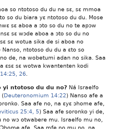
moa so ntotoso du du ne sɛ, sɛ mmoa
to so du biara yɛ ntotoso du du. Mose
hwɛ sɛ aboa a ɔto so du no te apɔw
nsɛ sɛ wɔde aboa a ɔto so du no
nsɛ sɛ wotua sika de si aboa no
) Nanso, ntotoso du du a ɛto so
no de, na wobetumi adan no sika. Saa
na ɛsɛ sɛ wotwa kwantenten kodi
14:25, 26
.
o yi ntotoso du du no?
Ná Israelfo
 (
Deuteronomium 14:22
) Nanso afe a
soronko. Saa afe no, na ɛyɛ ɔhome afe,
viticus 25:4, 5
) Saa afe soronko yi de,
u no wɔ otwabere mu. Israelfo mu no,
ɛ Ɔhome afe. Saa mfe no mu no, na