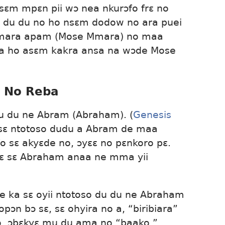
sɛm mpɛn pii wɔ nea nkurɔfo frɛ no
du du no ho nsɛm dodow no ara puei
mara apam (Mose Mmara) no maa
kaa ho asɛm kakra ansa na wɔde Mose
 No Reba
 du du ne Abram (Abraham). (
Genesis
 sɛ ntotoso dudu a Abram de maa
o sɛ akyɛde no, ɔyɛɛ no pɛnkoro pɛ.
erɛ sɛ Abraham anaa ne mma yii
e ka sɛ oyii ntotoso du du ne Abraham
ɔn bɔ sɛ, sɛ ohyira no a, “biribiara”
, ɔbɛkyɛ mu du ama no “baako.”