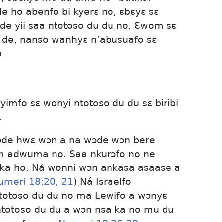
le ho abenfo bi kyerɛ no, ɛbɛyɛ sɛ
de yii saa ntotoso du du no. Ɛwom sɛ
so de, nanso wanhyɛ n’abusuafo sɛ
a.
yimfo sɛ wonyi ntotoso du du sɛ biribi
.
ɔde hwɛ wɔn a na wɔde wɔn bere
m adwuma no. Saa nkurɔfo no ne
 ka ho. Ná wonni wɔn ankasa asaase a
umeri 18:20, 21
) Ná Israelfo
otoso du du no ma Lewifo a wɔnyɛ
ntotoso du du a wɔn nsa ka no mu du