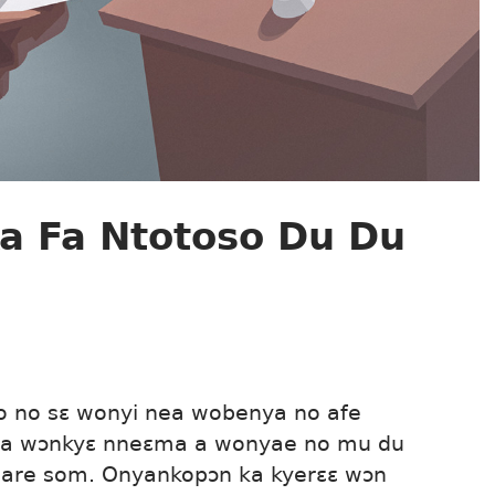
Ka Fa Ntotoso Du Du
fo no sɛ wonyi nea wobenya no afe
a wɔnkyɛ nneɛma a wonyae no mu du
re som. Onyankopɔn ka kyerɛɛ wɔn