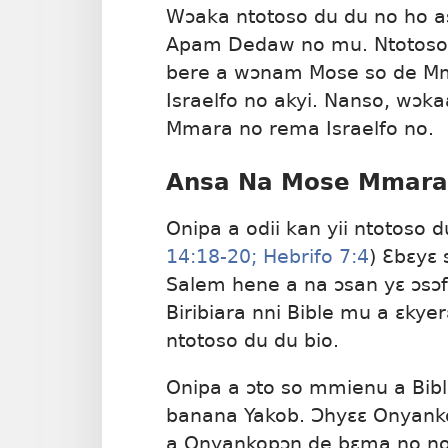
Wɔaka ntotoso du du no ho a
Apam Dedaw no mu. Ntotoso 
bere a wɔnam Mose so de M
Israelfo no akyi. Nanso, wɔ
Mmara no rema Israelfo no.
Ansa Na Mose Mmara
Onipa a odii kan yii ntotoso
14:18-20;
Hebrifo 7:4
) Ɛbɛyɛ
Salem hene a na ɔsan yɛ ɔsɔf
Biribiara nni Bible mu a ɛky
ntotoso du du bio.
Onipa a ɔto so mmienu a Bibl
banana Yakob. Ɔhyɛɛ Onyankop
a Onyankopɔn de bɛma no no