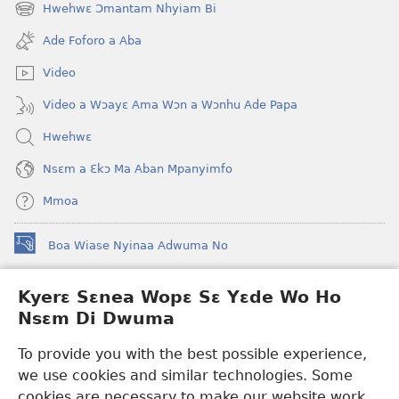
new
Hwehwɛ Ɔmantam Nhyiam Bi
(opens
window)
new
Ade Foforo a Aba
window)
Video
Video a Wɔayɛ Ama Wɔn a Wɔnhu Ade Papa
Hwehwɛ
Nsɛm a Ɛkɔ Ma Aban Mpanyimfo
Mmoa
Boa Wiase Nyinaa Adwuma No
(opens
new
window)
Kyerɛ Sɛnea Wopɛ Sɛ Yɛde Wo Ho
Ɔwɛn-Aban INTANƐT SO NHOMAKORABEA™
(opens
Nsɛm Di Dwuma
new
®
JW Hub
window)
(opens
To provide you with the best possible experience,
new
we use cookies and similar technologies. Some
JW Library
App
window)
cookies are necessary to make our website work