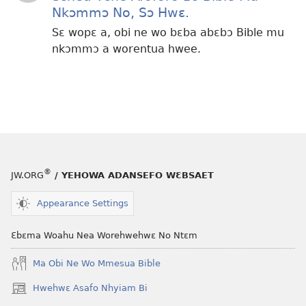
Nkɔmmɔ No, Sɔ Hwɛ.
Sɛ wopɛ a, obi ne wo bɛba abɛbɔ Bible mu
nkɔmmɔ a worentua hwee.
®
JW.ORG
/ YEHOWA ADANSEFO WƐBSAET
Appearance Settings
Ɛbɛma Woahu Nea Worehwehwɛ No Ntɛm
Ma Obi Ne Wo Mmesua Bible
Hwehwɛ Asafo Nhyiam Bi
(opens