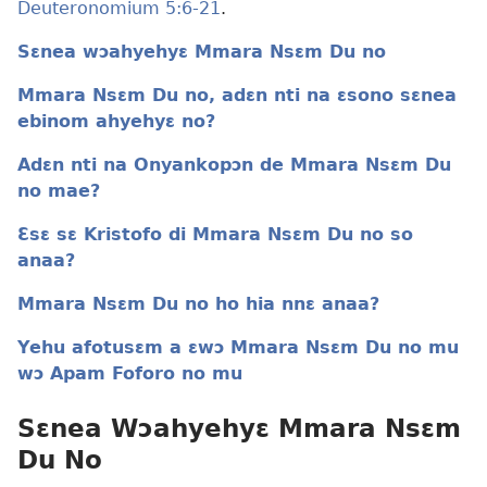
Deuteronomium 5:6-21
.
Sɛnea wɔahyehyɛ Mmara Nsɛm Du no
Mmara Nsɛm Du no, adɛn nti na ɛsono sɛnea
ebinom ahyehyɛ no?
Adɛn nti na Onyankopɔn de Mmara Nsɛm Du
no mae?
Ɛsɛ sɛ Kristofo di Mmara Nsɛm Du no so
anaa?
Mmara Nsɛm Du no ho hia nnɛ anaa?
Yehu afotusɛm a ɛwɔ Mmara Nsɛm Du no mu
wɔ Apam Foforo no mu
Sɛnea Wɔahyehyɛ Mmara Nsɛm
Du No