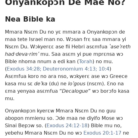
Onyankopɔn De Mae No?
Nea Bible ka
Mmara Nsɛm Du no yɛ mmara a Onyankopɔn de
maa tete Israel man no. Wɔsan frɛ saa mmara yi
Nsɛm Du. Wɔkyerɛɛ ase fii Hebri asɛmfua
ʽaseʹreth
had·deva·rimʹ
mu. Saa asɛm yi pue mprɛnsa wɔ
Bible nhoma nnum a edi kan (
Torah
) no mu.
(
Exodus 34:28;
Deuteronomium 4:13;
10:4
)
Asɛmfua koro no ara nso, wɔkyerɛ ase wɔ Greece
kasa mu sɛ
deʹka
(du) ne
loʹgous
(nsɛm). Ɛno na
ɛma yenyaa asɛmfua “
Decalogue
” wɔ borɔfo kasa
mu.
Onyankopɔn kyerɛw Mmara Nsɛm Du no guu
abopon mmienu so. Ɔde maa ne diyifo Mose wɔ
Sinai Bepɔw so. (
Exodus 24:12-18
) Bible mu no,
yebehu Mmara Nsɛm Du no wɔ
Exodus 20:1-17
ne