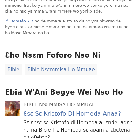
mmienu. Baako yɛ mma w’ani mmere wo yɔnko yere, na nea
ɛka ho nso yɛ mma w’ani mmere wo yɔnko ade.
b
Romafo 7:7
no de mmara a ɛtɔ so du no yɛɛ nhwɛso de
kyerɛe sɛ ɛka Mose Mmara no ho. Enti na Mmara Nsɛm Du no
ka Mose Mmara no ho.
Ɛho Nsɛm Foforo Nso Ni
Bible
Bible Nsɛmmisa Ho Mmuae
Ebia W'Ani Begye Wei Nso Ho
BIBLE NSƐMMISA HO MMUAE
Ɛsɛ Sɛ Kristofo Di Homeda Anaa?
Sɛ ɛnsɛ sɛ Kristofo di Homeda a, ɛnde, adɛn
nti na Bible frɛ Homeda sɛ apam a ɛbɛtena
hɔ afebɔɔ?