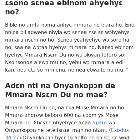
ɛsono sɛnea ebinom ahyehyɛ
no?
Bible no amfa nɔma anhyɛ mmara no biara ho. Enti
nnipa pii adwene nhyia wɔ sɛnea ɛsɛ sɛ wɔhyehyɛ
mmara nsɛm no ho. Sɛnea yɛahyehyɛ wɔ soro ha
no, saa na wɔtaa hyehyɛ mmara no. Nanso ebinom
hyehyɛ Mmara Nsɛm Du no wɔ ɔkwan foforo so.
Nsonsonoe a ɛwɔ mu no, yehu wɔ mmara a edi
kan, nea ɛtɔ so mmienu, ne nea etwa to no mu.
a
Adɛn nti na Onyankopɔn de
Mmara Nsɛm Du no mae?
Mmara Nsɛm Du no, na ɛka Mose Mmara no ho.
Mmara ahorow bɛboro 600 na ɛbom yɛ Mose
Mmara no. Ɛbɛyɛɛ nhyehyɛe anaa
apam
wɔ
Onyankopɔn ne tete Israel man no ntam. (
Exodus
34:27
) Onyankopɔn hyɛɛ Israelfo no bɔ sɛ, sɛ wodi