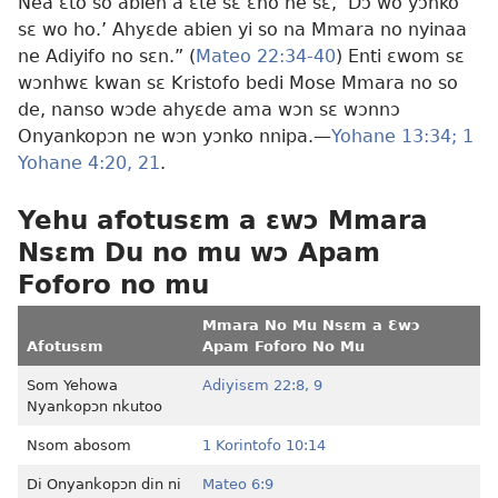
Nea ɛto so abien a ɛte sɛ ɛno ne sɛ, ‘Dɔ wo yɔnko
sɛ wo ho.’ Ahyɛde abien yi so na Mmara no nyinaa
ne Adiyifo no sɛn.” (
Mateo 22:34-40
) Enti ɛwom sɛ
wɔnhwɛ kwan sɛ Kristofo bedi Mose Mmara no so
de, nanso wɔde ahyɛde ama wɔn sɛ wɔnnɔ
Onyankopɔn ne wɔn yɔnko nnipa.—
Yohane 13:34;
1
Yohane 4:20, 21
.
Yehu afotusɛm a ɛwɔ Mmara
Nsɛm Du no mu wɔ Apam
Foforo no mu
Mmara No Mu Nsɛm a Ɛwɔ
Afotusɛm
Apam Foforo No Mu
Som Yehowa
Adiyisɛm 22:8, 9
Nyankopɔn nkutoo
Nsom abosom
1 Korintofo 10:14
Di Onyankopɔn din ni
Mateo 6:9