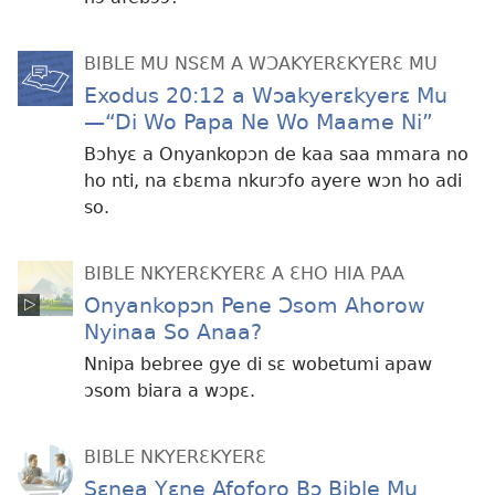
BIBLE MU NSƐM A WƆAKYERƐKYERƐ MU
Exodus 20:12 a Wɔakyerɛkyerɛ Mu
—“Di Wo Papa Ne Wo Maame Ni”
Bɔhyɛ a Onyankopɔn de kaa saa mmara no
ho nti, na ɛbɛma nkurɔfo ayere wɔn ho adi
so.
BIBLE NKYERƐKYERƐ A ƐHO HIA PAA
Onyankopɔn Pene Ɔsom Ahorow
Nyinaa So Anaa?
Nnipa bebree gye di sɛ wobetumi apaw
ɔsom biara a wɔpɛ.
BIBLE NKYERƐKYERƐ
Sɛnea Yɛne Afoforo Bɔ Bible Mu