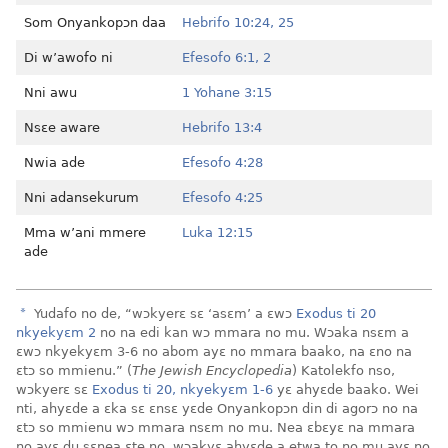
Som Onyankopɔn daa
Hebrifo 10:24, 25
Di w’awofo ni
Efesofo 6:1, 2
Nni awu
1 Yohane 3:15
Nsɛe aware
Hebrifo 13:4
Nwia ade
Efesofo 4:28
Nni adansekurum
Efesofo 4:25
Mma w’ani mmere
Luka 12:15
ade
a
Yudafo no de, “wɔkyerɛ sɛ ‘asɛm’ a ɛwɔ
Exodus ti 20
nkyekyɛm 2
no na edi kan wɔ mmara no mu. Wɔaka nsɛm a
ɛwɔ nkyekyɛm 3-6 no abom ayɛ no mmara baako, na ɛno na
ɛtɔ so mmienu.” (
The Jewish Encyclopedia
) Katolekfo nso,
wɔkyerɛ sɛ
Exodus ti 20, nkyekyɛm 1-6
yɛ ahyɛde baako. Wei
nti, ahyɛde a ɛka sɛ ɛnsɛ yɛde Onyankopɔn din di agorɔ no na
ɛtɔ so mmienu wɔ mmara nsɛm no mu. Nea ɛbɛyɛ na mmara
no ayɛ du sɛnea ɛte no, wɔakyɛ ahyɛde a etwa to no mu ayɛ no