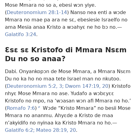
Mose Mmara no so a, ebesi wɔn yiye.
(
Deuteronomium 28:1-14
) Nanso nea enti a wɔde
Mmara no mae pa ara ne sɛ, ebesiesie Israelfo no
ama Mesia anaa Kristo a wɔahyɛ ne ho bɔ no.—
Galatifo 3:24
.
Ɛsɛ sɛ Kristofo di Mmara Nsɛm
Du no so anaa?
Dabi. Onyankopɔn de Mose Mmara, a Mmara Nsɛm
Du no ka ho no maa tete Israel man no nkutoo.
(
Deuteronomium 5:2, 3;
Dwom 147:19, 20
) Kristofo
nhyɛ Mose Mmara no ase. Yudafo a wɔbɛyɛɛ
Kristofo no mpo, na ‘wɔasan wɔn afi Mmara no ho.’
(
Romafo 7:6
)
b
Wɔde “Kristo Mmara” no besii Mose
Mmara no ananmu. Ahyɛde a Kristo de maa
n’akyidifo no nyinaa ka Kristo Mmara no ho.—
Galatifo 6:2;
Mateo 28:19, 20
.