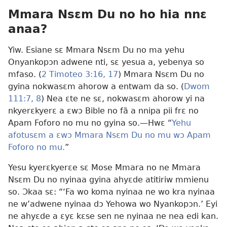
Mmara Nsɛm Du no ho hia nnɛ
anaa?
Yiw. Esiane sɛ Mmara Nsɛm Du no ma yehu
Onyankopɔn adwene nti, sɛ yesua a, yebenya so
mfaso. (
2 Timoteo 3:16, 17
) Mmara Nsɛm Du no
gyina nokwasɛm ahorow a entwam da so. (
Dwom
111:7, 8
) Nea ɛte ne sɛ, nokwasɛm ahorow yi na
nkyerɛkyerɛ a ɛwɔ Bible no fã a nnipa pii frɛ no
Apam Foforo no mu no gyina so.—Hwɛ “
Yehu
afotusɛm a ɛwɔ Mmara Nsɛm Du no mu wɔ Apam
Foforo no mu.
”
Yesu kyerɛkyerɛe sɛ Mose Mmara no ne Mmara
Nsɛm Du no nyinaa gyina ahyɛde atitiriw mmienu
so. Ɔkaa sɛ: “‘Fa wo koma nyinaa ne wo kra nyinaa
ne w’adwene nyinaa dɔ Yehowa wo Nyankopɔn.’ Eyi
ne ahyɛde a ɛyɛ kɛse sen ne nyinaa ne nea edi kan.