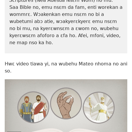
Scriptures
(Nea Adesua Nsɛm Wom) no mu.
Saa Bible no, emu nsɛm da fam, enti worekan a
wommrɛ. Wɔakenkan emu nsɛm no bi a
wubetumi abɔ atie, wɔakyerɛkyerɛ emu nsɛm
no bi mu, na kyerɛwnsɛm a ɛwom no, wubehu
kyerɛwsɛm afoforo a ɛfa ho. Afei, mfoni, video,
ne map nso ka ho.
Hwɛ video tiawa yi, na wubehu Mateo nhoma no ani
so.