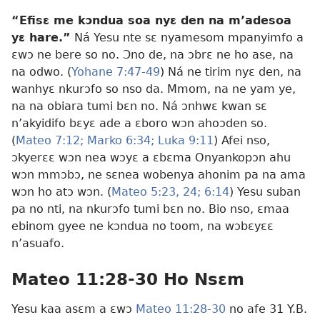
“Efisɛ me kɔndua soa nyɛ den na m’adesoa
yɛ hare.”
Ná Yesu nte sɛ nyamesom mpanyimfo a
ɛwɔ ne bere so no. Ɔno de, na ɔbrɛ ne ho ase, na
na odwo. (
Yohane 7:47-49
) Ná ne tirim nyɛ den, na
wanhyɛ nkurɔfo so nso da. Mmom, na ne yam ye,
na na obiara tumi bɛn no. Ná ɔnhwɛ kwan sɛ
n’akyidifo bɛyɛ ade a ɛboro wɔn ahoɔden so.
(
Mateo 7:12;
Marko 6:34;
Luka 9:11
) Afei nso,
ɔkyerɛɛ wɔn nea wɔyɛ a ɛbɛma Onyankopɔn ahu
wɔn mmɔbɔ, ne sɛnea wobenya ahonim pa na ama
wɔn ho atɔ wɔn. (
Mateo 5:23, 24;
6:14
) Yesu suban
pa no nti, na nkurɔfo tumi bɛn no. Bio nso, ɛmaa
ebinom gyee ne kɔndua no toom, na wɔbɛyɛɛ
n’asuafo.
Mateo 11:28-30 Ho Nsɛm
Yesu kaa asɛm a ɛwɔ
Mateo 11:28-30
no afe 31 Y.B.