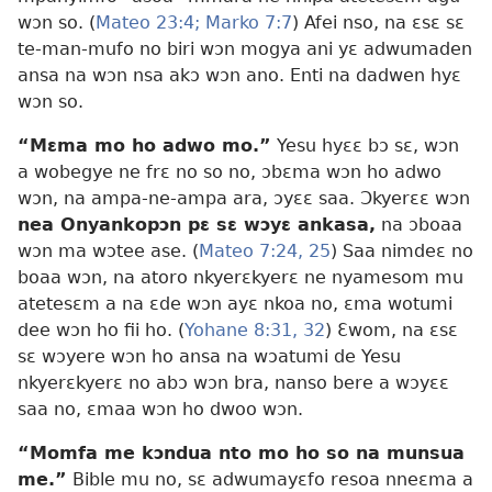
wɔn so. (
Mateo 23:4;
Marko 7:7
) Afei nso, na ɛsɛ sɛ
te-man-mufo no biri wɔn mogya ani yɛ adwumaden
ansa na wɔn nsa akɔ wɔn ano. Enti na dadwen hyɛ
wɔn so.
“Mɛma mo ho adwo mo.”
Yesu hyɛɛ bɔ sɛ, wɔn
a wobegye ne frɛ no so no, ɔbɛma wɔn ho adwo
wɔn, na ampa-ne-ampa ara, ɔyɛɛ saa. Ɔkyerɛɛ wɔn
nea Onyankopɔn pɛ sɛ wɔyɛ ankasa,
na ɔboaa
wɔn ma wɔtee ase. (
Mateo 7:24, 25
) Saa nimdeɛ no
boaa wɔn, na atoro nkyerɛkyerɛ ne nyamesom mu
atetesɛm a na ɛde wɔn ayɛ nkoa no, ɛma wotumi
dee wɔn ho fii ho. (
Yohane 8:31, 32
) Ɛwom, na ɛsɛ
sɛ wɔyere wɔn ho ansa na wɔatumi de Yesu
nkyerɛkyerɛ no abɔ wɔn bra, nanso bere a wɔyɛɛ
saa no, ɛmaa wɔn ho dwoo wɔn.
“Momfa me kɔndua nto mo ho so na munsua
me.”
Bible mu no, sɛ adwumayɛfo resoa nneɛma a