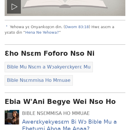
Play
video
a
Yehowa yɛ Onyankopɔn din. (
Dwom 83:18
) Hwɛ asɛm a
yɛato din “
Hena Ne Yehowa?
”
Ɛho Nsɛm Foforo Nso Ni
Bible Mu Nsɛm a Wɔakyerɛkyerɛ Mu
Bible Nsɛmmisa Ho Mmuae
Ebia W'Ani Begye Wei Nso Ho
BIBLE NSƐMMISA HO MMUAE
Awerɛkyekyesɛm Bi Wɔ Bible Mu a
Ebetumi Aboa Me Anaa?