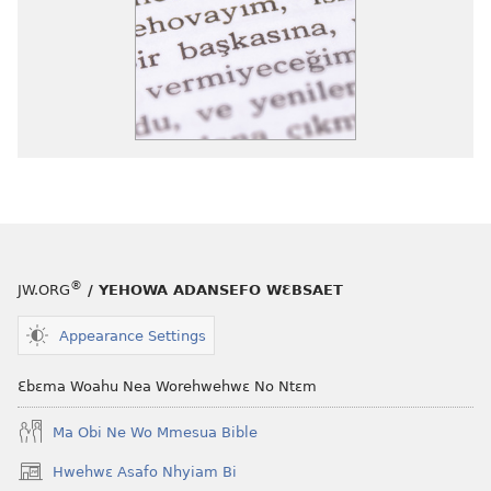
®
JW.ORG
/ YEHOWA ADANSEFO WƐBSAET
Appearance Settings
Ɛbɛma Woahu Nea Worehwehwɛ No Ntɛm
Ma Obi Ne Wo Mmesua Bible
Hwehwɛ Asafo Nhyiam Bi
(opens