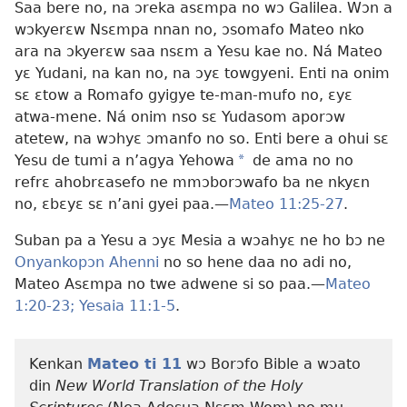
Saa bere no, na ɔreka asɛmpa no wɔ Galilea. Wɔn a
wɔkyerɛw Nsɛmpa nnan no, ɔsomafo Mateo nko
ara na ɔkyerɛw saa nsɛm a Yesu kae no. Ná Mateo
yɛ Yudani, na kan no, na ɔyɛ towgyeni. Enti na onim
sɛ ɛtow a Romafo gyigye te-man-mufo no, ɛyɛ
atwa-mene. Ná onim nso sɛ Yudasom aporɔw
atetew, na wɔhyɛ ɔmanfo no so. Enti bere a ohui sɛ
Yesu de tumi a n’agya Yehowa
a
de ama no no
refrɛ ahobrɛasefo ne mmɔborɔwafo ba ne nkyɛn
no, ɛbɛyɛ sɛ n’ani gyei paa.—
Mateo 11:25-27
.
Suban pa a Yesu a ɔyɛ Mesia a wɔahyɛ ne ho bɔ ne
Onyankopɔn Ahenni
no so hene daa no adi no,
Mateo Asɛmpa no twe adwene si so paa.—
Mateo
1:20-23;
Yesaia 11:1-5
.
Kenkan
Mateo ti 11
wɔ Borɔfo Bible a wɔato
din
New World Translation of the Holy