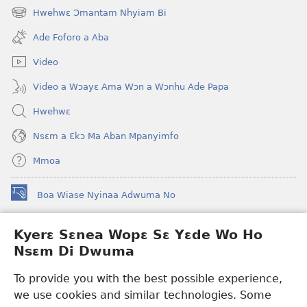
new
Hwehwɛ Ɔmantam Nhyiam Bi
(opens
window)
new
Ade Foforo a Aba
window)
Video
Video a Wɔayɛ Ama Wɔn a Wɔnhu Ade Papa
Hwehwɛ
Nsɛm a Ɛkɔ Ma Aban Mpanyimfo
Mmoa
Boa Wiase Nyinaa Adwuma No
(opens
new
window)
Kyerɛ Sɛnea Wopɛ Sɛ Yɛde Wo Ho
Ɔwɛn-Aban INTANƐT SO NHOMAKORABEA™
(opens
Nsɛm Di Dwuma
new
®
JW Hub
window)
(opens
To provide you with the best possible experience,
new
we use cookies and similar technologies. Some
JW Library
App
window)