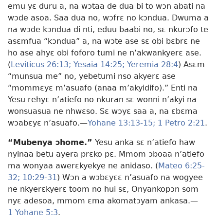
emu yɛ duru a, na wɔtaa de dua bi to wɔn abati na
wɔde asoa. Saa dua no, wɔfrɛ no kɔndua. Dwuma a
na wɔde kɔndua di nti, eduu baabi no, sɛ nkurɔfo te
asɛmfua “kɔndua” a, na wɔte ase sɛ obi bɛbrɛ ne
ho ase ahyɛ obi foforo tumi ne n’akwankyerɛ ase.
(
Leviticus 26:13;
Yesaia 14:25;
Yeremia 28:4
) Asɛm
“munsua me” no, yebetumi nso akyerɛ ase
“mommɛyɛ m’asuafo (anaa m’akyidifo).” Enti na
Yesu rehyɛ n’atiefo no nkuran sɛ wonni n’akyi na
wonsuasua ne nhwɛso. Sɛ wɔyɛ saa a, na ɛbɛma
wɔabɛyɛ n’asuafo.—
Yohane 13:13-15;
1 Petro 2:21
.
“Mubenya ɔhome.”
Yesu anka sɛ n’atiefo haw
nyinaa betu ayera prɛko pɛ. Mmom ɔboaa n’atiefo
ma wonyaa awerɛkyekye ne anidaso. (
Mateo 6:25-
32;
10:29-31
) Wɔn a wɔbɛyɛɛ n’asuafo na wogyee
ne nkyerɛkyerɛ toom no hui sɛ, Onyankopɔn som
nyɛ adesoa, mmom ɛma akomatɔyam ankasa.—
1 Yohane 5:3
.