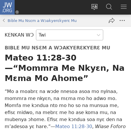
JW.ORG
Kɔ
Mu
Sesa
Hwehwɛ
YI
(opens
wɛbsaet
JW.ORG
EM
Bible Mu Nsɛm a Wɔakyerɛkyerɛ Mu
new
ha
NN
window)
kasa
NO
KENKAN WƆ
PU
BIBLE MU NSƐM A WƆAKYERƐKYERƐ MU
Mateo 11:28-30
—“Mommra Me Nkyɛn, Na
Mɛma Mo Ahome”
“Mo a moabrɛ na wɔde nnesoa asoa mo nyinaa,
mommra me nkyɛn, na mɛma mo ho adwo mo.
Momfa me kɔndua nto mo ho so na munsua me,
efisɛ midwo, na mebrɛ me ho ase koma mu, na
mubenya ɔhome. Efisɛ me kɔndua soa nyɛ den na
m’adesoa yɛ hare.”—
Mateo 11:28-30
,
Wiase Foforo