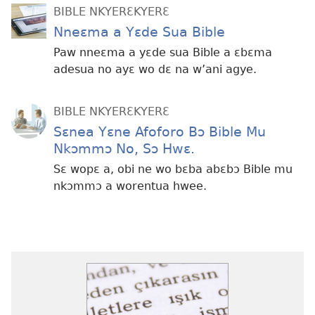
BIBLE NKYERƐKYERƐ
Nneɛma a Yɛde Sua Bible
Paw nneɛma a yɛde sua Bible a ɛbɛma
adesua no ayɛ wo dɛ na w’ani agye.
BIBLE NKYERƐKYERƐ
Sɛnea Yɛne Afoforo Bɔ Bible Mu
Nkɔmmɔ No, Sɔ Hwɛ.
Sɛ wopɛ a, obi ne wo bɛba abɛbɔ Bible mu
nkɔmmɔ a worentua hwee.