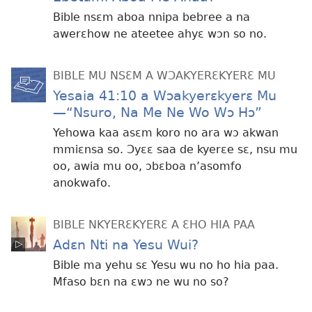
Bible nsɛm aboa nnipa bebree a na
awerɛhow ne ateetee ahyɛ wɔn so no.
BIBLE MU NSƐM A WƆAKYERƐKYERƐ MU
Yesaia 41:10 a Wɔakyerɛkyerɛ Mu
—“Nsuro, Na Me Ne Wo Wɔ Hɔ”
Yehowa kaa asɛm koro no ara wɔ akwan
mmiɛnsa so. Ɔyɛɛ saa de kyerɛe sɛ, nsu mu
oo, awia mu oo, ɔbɛboa n’asomfo
anokwafo.
BIBLE NKYERƐKYERƐ A ƐHO HIA PAA
Adɛn Nti na Yesu Wui?
Bible ma yehu sɛ Yesu wu no ho hia paa.
Mfaso bɛn na ɛwɔ ne wu no so?