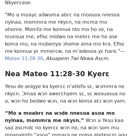
Nkyerɛase.
“Mo a moayɛ adwuma abrɛ na moasoa nnesoa
nyinaa, mommra me nkyɛn, na mɛma mo
ahome. Momfa me konnua nto mo ho so, na
munsua me, efisɛ midwo na mebrɛ me ho ase
koma mu, na mubenya ɔhome ama mo kra. Efisɛ
me konnua yɛ mmerɛw, na mʼadesoa yɛ hare.”—
Mateo 11:28-30
,
Akuapem Twi Nkwa Asɛm.
Nea Mateo 11:28-30 Kyerɛ
Yesu de anigye ka kyerɛɛ n’atiefo sɛ, wɔmmra ne
nkyɛn. Ɔmaa wɔn awerɛhyem sɛ, sɛ wosuasua no
a, wɔn ho bedwo wɔn, na wɔn koma atɔ wɔn yam.
“Mo a moabrɛ na wɔde nnesoa asoa mo
nyinaa, mommra me nkyɛn.”
Wɔn a Yesu kaa
saa asɛmdɛ no kyerɛɛ wɔn no, na wɔn som mu
mpanyimfo “asoa” mmara ne nnipa atetesɛm agu