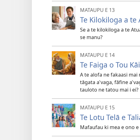
MATAUPU E 13
Te Kilokiloga a te 
Se a te kilokiloga a te Atu
se manu?
MATAUPU E 14
Te Faiga o Tou Kāi
A te alofa ne fakaasi mai 
tāgata a‵vaga, fāfine a‵v
tauloto ne tatou mai i ei?
MATAUPU E 15
Te Lotu Telā e Tal
Mafaufau ki mea e ono e il