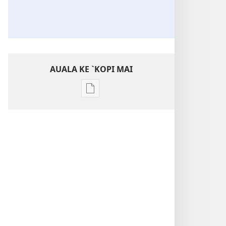
AUALA KE `KOPI MAI
Auala
kese`kese
ke
`kopi
mai
a
tusi
i
te
itaneti
Ne