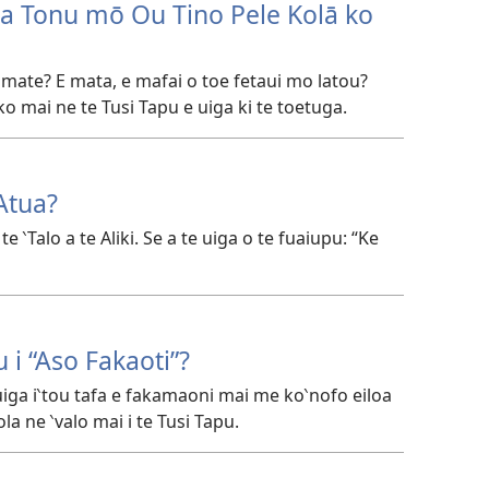
 Tonu mō Ou Tino Pele Kolā ko
e mate? E mata, e mafai o toe fetaui mo latou?
 mai ne te Tusi Tapu e uiga ki te toetuga.
Atua?
te ‵Talo a te Aliki. Se a te uiga o te fuaiupu: “Ke
 i “Aso Fakaoti”?
iga i‵tou tafa e fakamaoni mai me ko‵nofo eiloa
ola ne ‵valo mai i te Tusi Tapu.