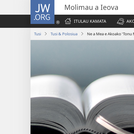
JW.ORG
Molimau a Ieova
ITULAU KAMATA
AKO
Tusi
Tusi & Polosiua
Ne a Mea e Akoako ‵Tonu M