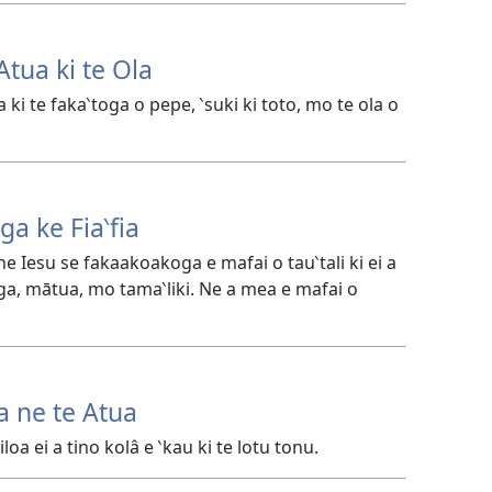
Atua ki te Ola
a ki te faka‵toga o pepe, ‵suki ki toto, mo te ola o
ga ke Fia‵fia
ne Iesu se fakaakoakoga e mafai o tau‵tali ki ei a
aga, mātua, mo tama‵liki. Ne a mea e mafai o
ia ne te Atua
oa ei a tino kolâ e ‵kau ki te lotu tonu.