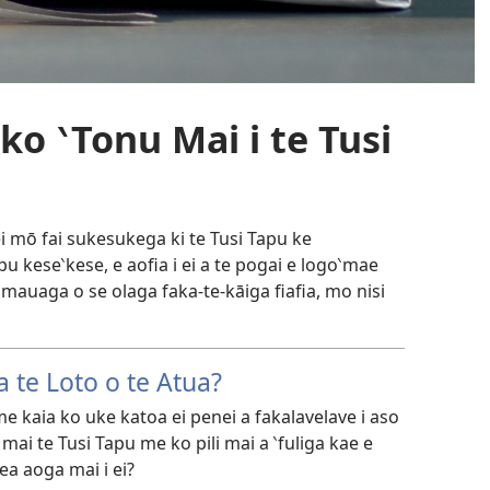
o ‵Tonu Mai i te Tusi
i mō fai sukesukega ki te Tusi Tapu ke
u kese‵kese, e aofia i ei a te pogai e logo‵mae
 mauaga o se olaga faka-te-kāiga fiafia, mo nisi
a te Loto o te Atua?
 kaia ko uke katoa ei penei a fakalavelave i aso
 mai te Tusi Tapu me ko pili mai a ‵fuliga kae e
a aoga mai i ei?