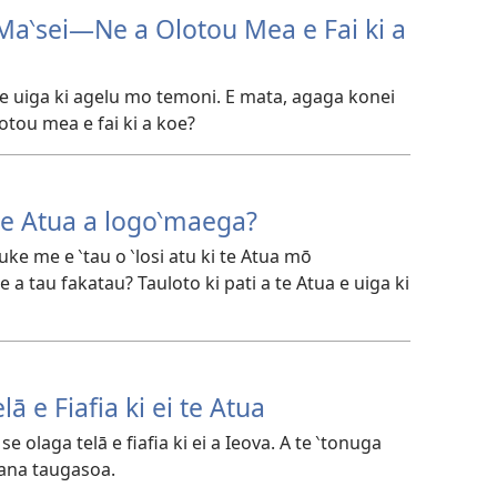
a‵sei—Ne a Olotou Mea e Fai ki a
u e uiga ki agelu mo temoni. E mata, agaga konei
otou mea e fai ki a koe?
 te Atua a logo‵maega?
uke me e ‵tau o ‵losi atu ki te Atua mō
e a tau fakatau? Tauloto ki pati a te Atua e uiga ki
ā e Fiafia ki ei te Atua
 se olaga telā e fiafia ki ei a Ieova. A te ‵tonuga
 ana taugasoa.