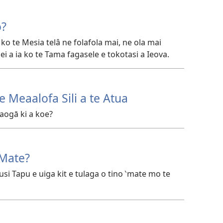
o?
ko te Mesia telâ ne folafola mai, ne ola mai
 ei a ia ko te Tama fagasele e tokotasi a Ieova.
e Meaalofa Sili a te Atua
 aogā ki a koe?
‵Mate?
Tusi Tapu e uiga kit e tulaga o tino ‵mate mo te