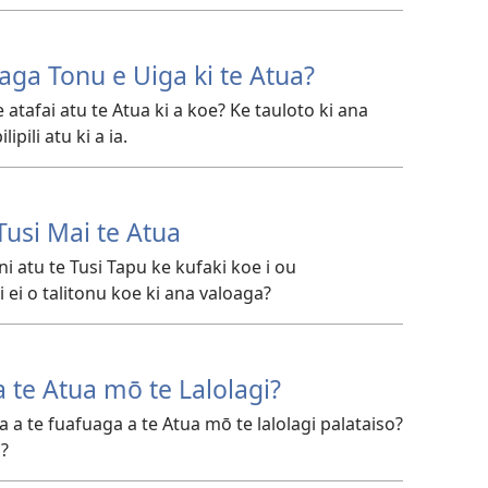
aga Tonu e Uiga ki te Atua?
 atafai atu te Atua ki a koe? Ke tauloto ki ana
ipili atu ki a ia.
usi Mai te Atua
i atu te Tusi Tapu ke kufaki koe i ou
 ei o talitonu koe ki ana valoaga?
a te Atua mō te Lalolagi?
a a te fuafuaga a te Atua mō te lalolagi palataiso?
a?