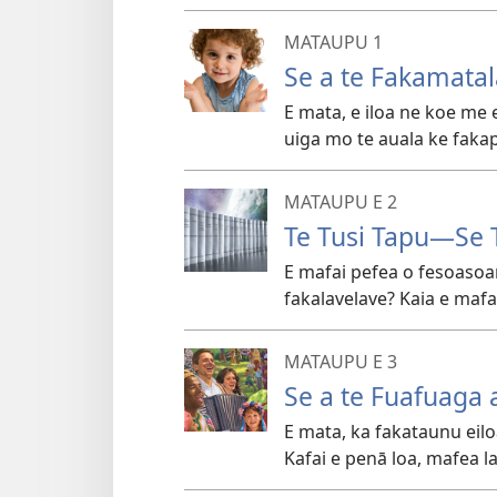
MATAUPU 1
Se a te Fakamatal
E mata, e iloa ne koe me e
uiga mo te auala ke fakapil
MATAUPU E 2
Te Tusi Tapu—Se T
E mafai pefea o fesoasoan
fakalavelave? Kaia e mafai
MATAUPU E 3
Se a te Fuafuaga 
E mata, ka fakataunu eilo
Kafai e penā loa, mafea l