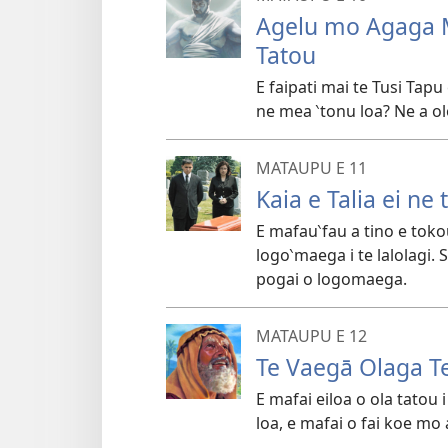
Agelu mo Agaga M
Tatou
E faipati mai te Tusi Tap
ne mea ‵tonu loa? Ne a ol
MATAUPU E 11
Kaia e Talia ei ne
E mafau‵fau a tino e toko
logo‵maega i te lalolagi. S
pogai o logomaega.
MATAUPU E 12
Te Vaegā Olaga Tel
E mafai eiloa o ola tatou i
loa, e mafai o fai koe mo