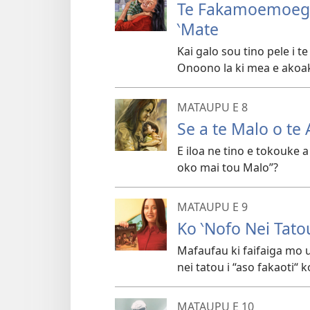
Te Fakamoemoega
‵Mate
Kai galo sou tino pele i t
Onoono la ki mea e akoako
MATAUPU E 8
Se a te Malo o te 
E iloa ne tino e tokouke a 
oko mai tou Malo”?
MATAUPU E 9
Ko ‵Nofo Nei Tatou
Mafaufau ki faifaiga mo u
nei tatou i “aso fakaoti“ k
MATAUPU E 10