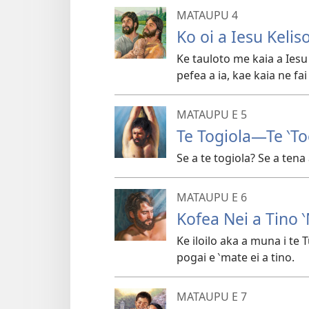
MATAUPU 4
Ko oi a Iesu Kelis
Ke tauloto me kaia a Iesu 
pefea a ia, kae kaia ne fai
MATAUPU E 5
Te Togiola​—Te ‵To
Se a te togiola? Se a tena
MATAUPU E 6
Kofea Nei a Tino 
Ke iloilo aka a muna i te 
pogai e ‵mate ei a tino.
MATAUPU E 7