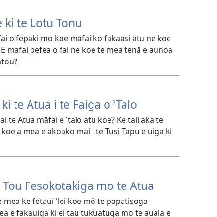
 ki te Lotu Tonu
fai o fepaki mo koe māfai ko fakaasi atu ne koe
o? E mafai pefea o fai ne koe te mea tenā e aunoa
latou?
 ki te Atua i te Faiga o ‵Talo
 te Atua māfai e ‵talo atu koe? Ke tali aka te
ne koe a mea e akoako mai i te Tusi Tapu e uiga ki
 Tou Fesokotakiga mo te Atua
te mea ke fetaui ‵lei koe mô te papatisoga
mea e fakauiga ki ei tau tukuatuga mo te auala e