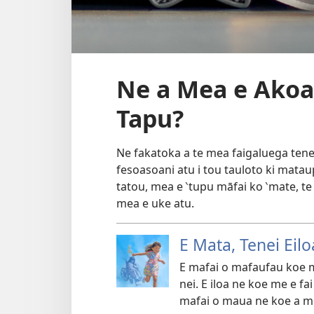
Ne a Mea e Akoak
Tapu?
Ne fakatoka a te mea faigaluega tene
fesoasoani atu i tou tauloto ki mataup
tatou, mea e ‵tupu māfai ko ‵mate, te
mea e uke atu.
E Mata, Tenei Eilo
E mafai o mafaufau koe me
nei. E iloa ne koe me e fai
mafai o maua ne koe a me