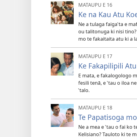
MATAUPU E 16
Ke na Kau Atu Koe
Ne a tulaga faiga‵ta e ma
ou talitonuga ki nisi tin
mo te fakaitaita atu ki a 
MATAUPU E 17
Ke Fakapilipili Atu
E mata, e fakalogologo mai
fesili tenā, e ‵tau o iloa 
‵talo.
MATAUPU E 18
Te Papatisoga mo
Ne a mea e ‵tau o fai ko 
Kelisiano? Tauloto ki te 