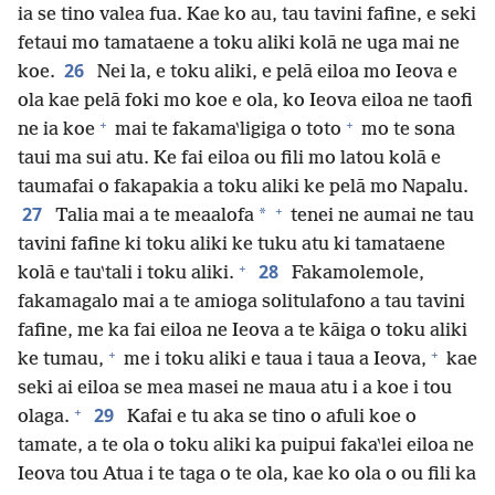
ia se tino valea fua. Kae ko au, tau tavini fafine, e seki
fetaui mo tamataene a toku aliki kolā ne uga mai ne
26
koe.
Nei la, e toku aliki, e pelā eiloa mo Ieova e
ola kae pelā foki mo koe e ola, ko Ieova eiloa ne taofi
+
+
ne ia koe
mai te fakama‵ligiga o toto
mo te sona
taui ma sui atu. Ke fai eiloa ou fili mo latou kolā e
taumafai o fakapakia a toku aliki ke pelā mo Napalu.
+
27
*
Talia mai a te meaalofa
tenei ne aumai ne tau
tavini fafine ki toku aliki ke tuku atu ki tamataene
+
28
kolā e tau‵tali i toku aliki.
Fakamolemole,
fakamagalo mai a te amioga solitulafono a tau tavini
fafine, me ka fai eiloa ne Ieova a te kāiga o toku aliki
+
+
ke tumau,
me i toku aliki e taua i taua a Ieova,
kae
seki ai eiloa se mea masei ne maua atu i a koe i tou
+
29
olaga.
Kafai e tu aka se tino o afuli koe o
tamate, a te ola o toku aliki ka puipui faka‵lei eiloa ne
Ieova tou Atua i te taga o te ola, kae ko ola o ou fili ka