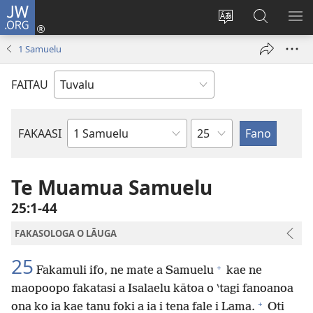
JW.ORG
Fano
ki
`Fuli
‵Sala
AU
Loto
te
ki
1 Samuelu
(opens
`gana
te
new
JW.ORG
FAITAU
window)
Mataupu
FAKAASI
Tusi
i
te
Te Muamua Samuelu
Tusi
25:1-44
Tapu
FAKASOLOGA O LĀUGA
25
+
Fakamuli ifo, ne mate a Samuelu
kae ne
maopoopo fakatasi a Isalaelu kātoa o ‵tagi fanoanoa
+
ona ko ia kae tanu foki a ia i tena fale i Lama.
Oti