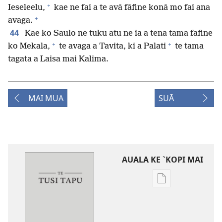
+
Ieseleelu,
kae ne fai a te avā fāfine konā mo fai ana
+
avaga.
44
Kae ko Saulo ne tuku atu ne ia a tena tama fafine
+
+
ko Mekala,
te avaga a Tavita, ki a Palati
te tama
tagata a Laisa mai Kalima.
MAI MUA
SUĀ
AUALA KE `KOPI MAI
Auala
kese`kese
ke
`kopi