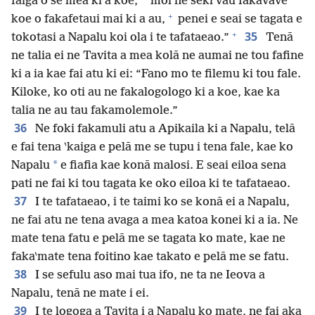
faiga o se mea ki a koe,
moi ne seki vau fakavave
+
koe o fakafetaui mai ki a au,
penei e seai se tagata e
+
35
tokotasi a Napalu koi ola i te tafataeao.”
Tenā
ne talia ei ne Tavita a mea kolā ne aumai ne tou fafine
ki a ia kae fai atu ki ei: “Fano mo te filemu ki tou fale.
Kiloke, ko oti au ne fakalogologo ki a koe, kae ka
talia ne au tau fakamolemole.”
36
Ne foki fakamuli atu a Apikaila ki a Napalu, telā
e fai tena ‵kaiga e pelā me se tupu i tena fale, kae ko
*
Napalu
e fiafia kae konā malosi. E seai eiloa sena
pati ne fai ki tou tagata ke oko eiloa ki te tafataeao.
37
I te tafataeao, i te taimi ko se konā ei a Napalu,
ne fai atu ne tena avaga a mea katoa konei ki a ia. Ne
mate tena fatu e pelā me se tagata ko mate, kae ne
faka‵mate tena foitino kae takato e pelā me se fatu.
38
I se sefulu aso mai tua ifo, ne ta ne Ieova a
Napalu, tenā ne mate i ei.
39
I te logoga a Tavita i a Napalu ko mate, ne fai aka