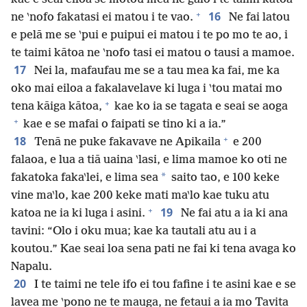
+
16
ne ‵nofo fakatasi ei matou i te vao.
Ne fai latou
e pelā me se ‵pui e puipui ei matou i te po mo te ao, i
te taimi kātoa ne ‵nofo tasi ei matou o tausi a mamoe.
17
Nei la, mafaufau me se a tau mea ka fai, me ka
oko mai eiloa a fakalavelave ki luga i ‵tou matai mo
+
tena kāiga kātoa,
kae ko ia se tagata e seai se aoga
+
kae e se mafai o faipati se tino ki a ia.”
+
18
Tenā ne puke fakavave ne Apikaila
e 200
falaoa, e lua a tiā uaina ‵lasi, e lima mamoe ko oti ne
*
fakatoka faka‵lei, e lima sea
saito tao, e 100 keke
vine ma‵lo, kae 200 keke mati ma‵lo kae tuku atu
+
19
katoa ne ia ki luga i asini.
Ne fai atu a ia ki ana
tavini: “Olo i oku mua; kae ka tautali atu au i a
koutou.” Kae seai loa sena pati ne fai ki tena avaga ko
Napalu.
20
I te taimi ne tele ifo ei tou fafine i te asini kae e se
lavea me ‵pono ne te mauga, ne fetaui a ia mo Tavita