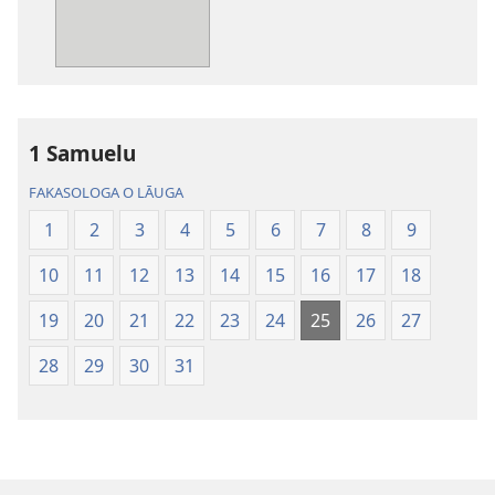
mai
a
tusi
i
te
1 Samuelu
itaneti
‵Fuliga
FAKASOLOGA O LĀUGA
o
1
2
3
4
5
6
7
8
9
te
Lalolagi
10
11
12
13
14
15
16
17
18
Fou
(Te
19
20
21
22
23
24
25
26
27
Toe
28
29
30
31
‵Lomiga
i
te
2013)