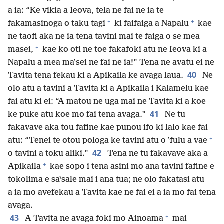
a ia: “Ke vikia a Ieova, telā ne fai ne ia te
+
+
fakamasinoga o taku tagi
ki faifaiga a Napalu
kae
ne taofi aka ne ia tena tavini mai te faiga o se mea
+
masei,
kae ko oti ne toe fakafoki atu ne Ieova ki a
Napalu a mea ma‵sei ne fai ne ia!” Tenā ne avatu ei ne
40
Tavita tena fekau ki a Apikaila ke avaga lāua.
Ne
olo atu a tavini a Tavita ki a Apikaila i Kalamelu kae
fai atu ki ei: “A matou ne uga mai ne Tavita ki a koe
41
ke puke atu koe mo fai tena avaga.”
Ne tu
fakavave aka tou fafine kae punou ifo ki lalo kae fai
+
atu: “Tenei te otou pologa ke tavini atu o ‵fulu a vae
42
o tavini a toku aliki.”
Tenā ne tu fakavave aka a
+
Apikaila
kae sopo i tena asini mo ana tavini fāfine e
tokolima e sa‵sale mai i ana tua; ne olo fakatasi atu
a ia mo avefekau a Tavita kae ne fai ei a ia mo fai tena
avaga.
+
43
A Tavita ne avaga foki mo Ainoama
mai