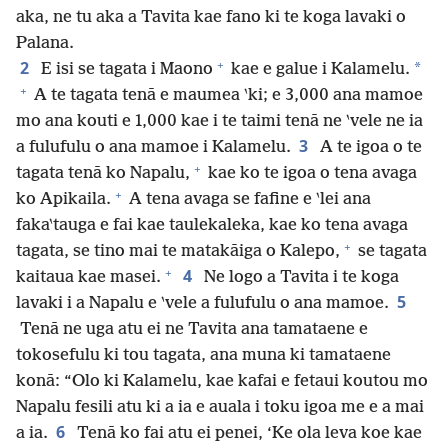
aka, ne tu aka a Tavita kae fano ki te koga lavaki o
Palana.
+
2
*
E isi se tagata i Maono
kae e galue i Kalamelu.
+
A te tagata tenā e maumea ‵ki; e 3,000 ana mamoe
mo ana kouti e 1,000 kae i te taimi tenā ne ‵vele ne ia
3
a fulufulu o ana mamoe i Kalamelu.
A te igoa o te
+
tagata tenā ko Napalu,
kae ko te igoa o tena avaga
+
ko Apikaila.
A tena avaga se fafine e ‵lei ana
faka‵tauga e fai kae taulekaleka, kae ko tena avaga
+
tagata, se tino mai te matakāiga o Kalepo,
se tagata
+
4
kaitaua kae masei.
Ne logo a Tavita i te koga
5
lavaki i a Napalu e ‵vele a fulufulu o ana mamoe.
Tenā ne uga atu ei ne Tavita ana tamataene e
tokosefulu ki tou tagata, ana muna ki tamataene
konā: “Olo ki Kalamelu, kae kafai e fetaui koutou mo
Napalu fesili atu ki a ia e auala i toku igoa me e a mai
6
a ia.
Tenā ko fai atu ei penei, ‘Ke ola leva koe kae