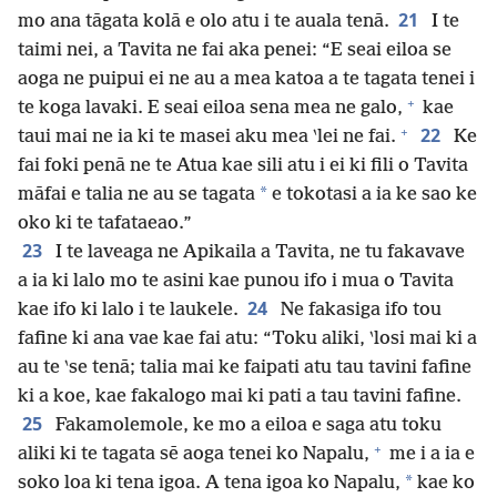
21
mo ana tāgata kolā e olo atu i te auala tenā.
I te
taimi nei, a Tavita ne fai aka penei: “E seai eiloa se
aoga ne puipui ei ne au a mea katoa a te tagata tenei i
+
te koga lavaki. E seai eiloa sena mea ne galo,
kae
+
22
taui mai ne ia ki te masei aku mea ‵lei ne fai.
Ke
fai foki penā ne te Atua kae sili atu i ei ki fili o Tavita
*
māfai e talia ne au se tagata
e tokotasi a ia ke sao ke
oko ki te tafataeao.”
23
I te laveaga ne Apikaila a Tavita, ne tu fakavave
a ia ki lalo mo te asini kae punou ifo i mua o Tavita
24
kae ifo ki lalo i te laukele.
Ne fakasiga ifo tou
fafine ki ana vae kae fai atu: “Toku aliki, ‵losi mai ki a
au te ‵se tenā; talia mai ke faipati atu tau tavini fafine
ki a koe, kae fakalogo mai ki pati a tau tavini fafine.
25
Fakamolemole, ke mo a eiloa e saga atu toku
+
aliki ki te tagata sē aoga tenei ko Napalu,
me i a ia e
*
soko loa ki tena igoa. A tena igoa ko Napalu,
kae ko