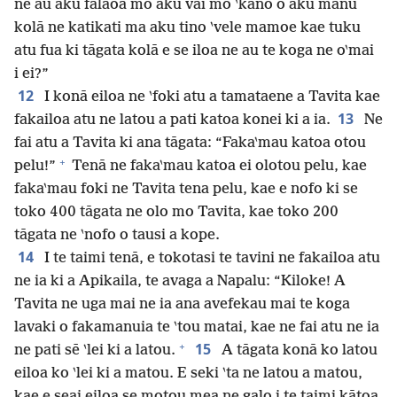
ne au aku falaoa mo aku vai mo ‵kano o aku manu
kolā ne katikati ma aku tino ‵vele mamoe kae tuku
atu fua ki tāgata kolā e se iloa ne au te koga ne o‵mai
i ei?”
12
I konā eiloa ne ‵foki atu a tamataene a Tavita kae
13
fakailoa atu ne latou a pati katoa konei ki a ia.
Ne
fai atu a Tavita ki ana tāgata: “Faka‵mau katoa otou
+
pelu!”
Tenā ne faka‵mau katoa ei olotou pelu, kae
faka‵mau foki ne Tavita tena pelu, kae e nofo ki se
toko 400 tāgata ne olo mo Tavita, kae toko 200
tāgata ne ‵nofo o tausi a kope.
14
I te taimi tenā, e tokotasi te tavini ne fakailoa atu
ne ia ki a Apikaila, te avaga a Napalu: “Kiloke! A
Tavita ne uga mai ne ia ana avefekau mai te koga
lavaki o fakamanuia te ‵tou matai, kae ne fai atu ne ia
+
15
ne pati sē ‵lei ki a latou.
A tāgata konā ko latou
eiloa ko ‵lei ki a matou. E seki ‵ta ne latou a matou,
kae e seai eiloa se motou mea ne galo i te taimi kātoa