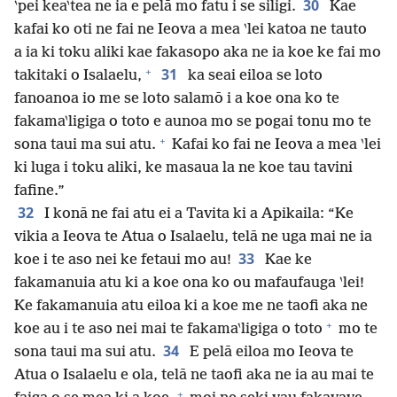
30
‵pei kea‵tea ne ia e pelā mo fatu i se siligi.
Kae
kafai ko oti ne fai ne Ieova a mea ‵lei katoa ne tauto
a ia ki toku aliki kae fakasopo aka ne ia koe ke fai mo
+
31
takitaki o Isalaelu,
ka seai eiloa se loto
fanoanoa io me se loto salamō i a koe ona ko te
fakama‵ligiga o toto e aunoa mo se pogai tonu mo te
+
sona taui ma sui atu.
Kafai ko fai ne Ieova a mea ‵lei
ki luga i toku aliki, ke masaua la ne koe tau tavini
fafine.”
32
I konā ne fai atu ei a Tavita ki a Apikaila: “Ke
vikia a Ieova te Atua o Isalaelu, telā ne uga mai ne ia
33
koe i te aso nei ke fetaui mo au!
Kae ke
fakamanuia atu ki a koe ona ko ou mafaufauga ‵lei!
Ke fakamanuia atu eiloa ki a koe me ne taofi aka ne
+
koe au i te aso nei mai te fakama‵ligiga o toto
mo te
34
sona taui ma sui atu.
E pelā eiloa mo Ieova te
Atua o Isalaelu e ola, telā ne taofi aka ne ia au mai te
+