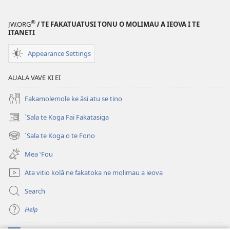
®
JW.ORG
/ TE FAKATUATUSI TONU O MOLIMAU A IEOVA I TE
ITANETI
Appearance Settings
AUALA VAVE KI EI
Fakamolemole ke āsi atu se tino
`Sala te Koga Fai Fakatasiga
(opens
new
`Sala te Koga o te Fono
(opens
window)
new
Mea ‵Fou
window)
Ata vitio kolā ne fakatoka ne molimau a ieova
Search
Help