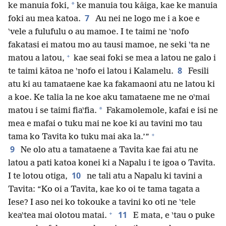
*
ke manuia foki,
ke manuia tou kāiga, kae ke manuia
7
foki au mea katoa.
Au nei ne logo me i a koe e
‵vele a fulufulu o au mamoe. I te taimi ne ‵nofo
fakatasi ei matou mo au tausi mamoe, ne seki ‵ta ne
+
matou a latou,
kae seai foki se mea a latou ne galo i
8
te taimi kātoa ne ‵nofo ei latou i Kalamelu.
Fesili
atu ki au tamataene kae ka fakamaoni atu ne latou ki
a koe. Ke talia la ne koe aku tamataene me ne o‵mai
*
matou i se taimi fia‵fia.
Fakamolemole, kafai e isi ne
mea e mafai o tuku mai ne koe ki au tavini mo tau
+
tama ko Tavita ko tuku mai aka la.’”
9
Ne olo atu a tamataene a Tavita kae fai atu ne
latou a pati katoa konei ki a Napalu i te igoa o Tavita.
10
I te lotou otiga,
ne tali atu a Napalu ki tavini a
Tavita: “Ko oi a Tavita, kae ko oi te tama tagata a
Iese? I aso nei ko tokouke a tavini ko oti ne ‵tele
+
11
kea‵tea mai olotou matai.
E mata, e ‵tau o puke