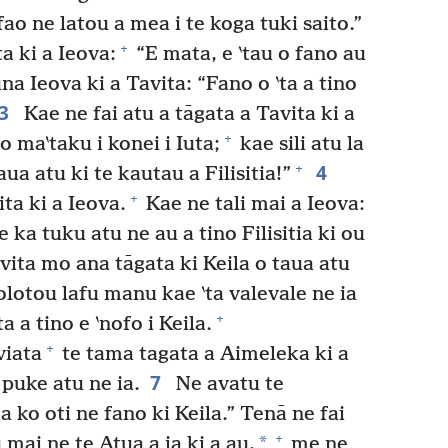
fao ne latou a mea i te koga tuki saito.”
+
ta ki a Ieova:
“E mata, e ‵tau o fano au
una Ieova ki a Tavita: “Fano o ‵ta a tino
3
Kae ne fai atu a tāgata a Tavita ki a
+
o ma‵taku i konei i Iuta;
kae sili atu la
4
+
aua atu ki te kautau a Filisitia!”
+
ita ki a Ieova.
Kae ne tali mai a Ieova:
e ka tuku atu ne au a tino Filisitia ki ou
vita mo ana tāgata ki Keila o taua atu
a olotou lafu manu kae ‵ta valevale ne ia
+
a a tino e ‵nofo i Keila.
+
viata
te tama tagata a Aimeleka ki a
7
e puke atu ne ia.
Ne avatu te
a ko oti ne fano ki Keila.” Tenā ne fai
+
*
 mai ne te Atua a ia ki a au,
me ne