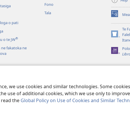
Fono
tasiga
Tala
Mea
(opens
new
loga o pati
window)
Te F
ga
Fale
(opens
®
u o te JW
Itan
new
ā ne fakatoka ne
window)
Polo
eova
Libr
la i te Tusi Tapu
Fakamalosi Loto o
 Tapu
ence, we use cookies and similar technologies. Some cooki
the use of additional cookies, which we use only to improve 
, read the
Global Policy on Use of Cookies and Similar Tech
Tract Society of Pennsylvania.
FAKANOFOGA
|
FAKANOFOGA O FAKAMA