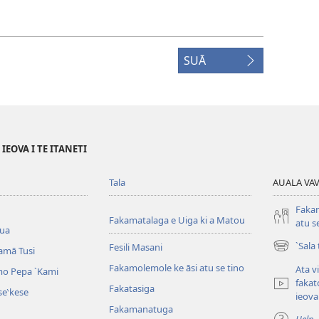
SUĀ
EOVA I TE ITANETI
Tala
AUALA VAVE
Fakam
Fakamatalaga e Uiga ki a Matou
atu s
iua
`Sala
Fesili Masani
amā Tusi
(opens
new
Fakamolemole ke āsi atu se tino
Ata v
o Pepa ˋKami
window)
fakat
Fakatasiga
e‵kese
ieova
Fakamanatuga
Help