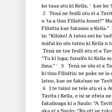
+
ko taua atu ki Keila,
kae ko ‵
2
Tenā ne fesili atu ei a Tavi
o ‵ta a tino Filisitia konei?” M
Filisitia kae fakasao a Keila.”
ia: “Kiloke! A tatou nei ko ‵nof
māfai ko olo tatou ki Keila o t
Tenā ne toe fesili atu ei a Tav
“Tu ki luga; fanaifo ki Keila m
5
+
lima.”
Tenā ne olo ei a Ta
ki tino Filisitia; ne puke ne i
latou, kae ne faka‵sao ne Tavit
6
I te taimi ne tele atu ei a A
Tavita i Keila, e isi se efota n
fakailoaga ki a Saulo: “A Tavit
aka ei a Saulo: “Ko oti ne tuku