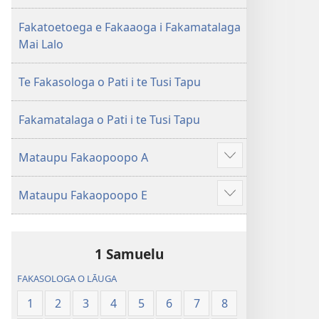
Fou
(Te
Fakatoetoega e Fakaaoga i Fakamatalaga
Toe
Mai Lalo
‵Lomiga
i
Te Fakasologa o Pati i te Tusi Tapu
te
2013)
Fakamatalaga o Pati i te Tusi Tapu
Mataupu Fakaopoopo A
Show
more
Mataupu Fakaopoopo E
Show
more
1 Samuelu
FAKASOLOGA O LĀUGA
1
2
3
4
5
6
7
8