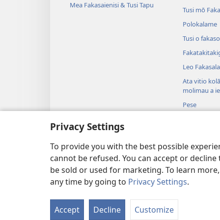
Mea Fakasaienisi & Tusi Tapu
Tusi mō Faka
Polokalame
Tusi o fakaso
Fakatakitaki
Leo Fakasala
Ata vitio kol
molimau a i
Pese
Koniseti o Ta
Privacy Settings
Te Faitauga 
Tala i te Tusi
To provide you with the best possible experi
cannot be refused. You can accept or decline 
be sold or used for marketing. To learn more
any time by going to
Privacy Settings
.
Copyright
© 2026 Watch Tower Bible and 
Accept
Decline
Customize