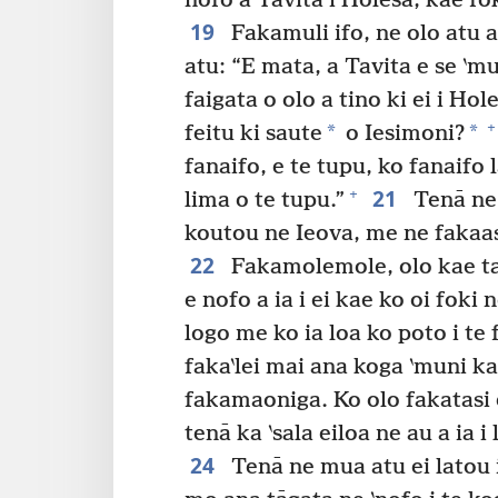
nofo a Tavita i Holesa, kae fok
19
Fakamuli ifo, ne olo atu a
atu: “E mata, a Tavita e se ‵mu
faigata o olo a tino ki ei i Hol
+
*
*
feitu ki saute
o Iesimoni?
fanaifo, e te tupu, ko fanaifo 
21
+
lima o te tupu.”
Tenā ne 
koutou ne Ieova, me ne fakaasi
22
Fakamolemole, olo kae ta
e nofo a ia i ei kae ko oi foki 
logo me ko ia loa ko poto i te f
faka‵lei mai ana koga ‵muni ka
fakamaoniga. Ko olo fakatasi e
tenā ka ‵sala eiloa ne au a ia i l
24
Tenā ne mua atu ei latou i