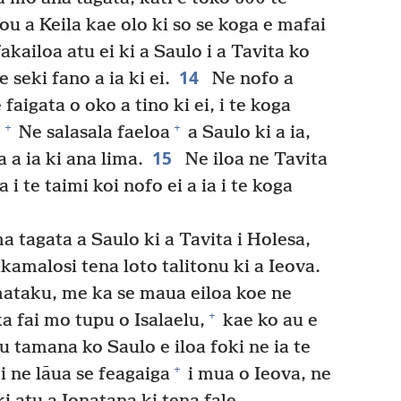
ou a Keila kae olo ki so se koga e mafai
 fakailoa atu ei ki a Saulo i a Tavita ko
14
e seki fano a ia ki ei.
Ne nofo a
 faigata o oko a tino ki ei, i te koga
+
+
.
Ne salasala faeloa
a Saulo ki a ia,
15
 a ia ki ana lima.
Ne iloa ne Tavita
 i te taimi koi nofo ei a ia i te koga
 tagata a Saulo ki a Tavita i Holesa,
akamalosi tena loto talitonu ki a Ieova.
mataku, me ka se maua eiloa koe ne
+
a fai mo tupu o Isalaelu,
kae ko au e
ku tamana ko Saulo e iloa foki ne ia te
+
i ne lāua se feagaiga
i mua o Ieova, ne