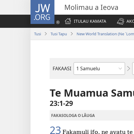
JW.ORG
Molimau a Ieova
ITULAU KAMATA
AKO
Tusi
Tusi Tapu
New World Translation (Ne `Lomi
FAKAASI
Tusi
i
te
Te Muamua Sam
Tusi
23:1-29
Tapu
FAKASOLOGA O LĀUGA
23
Fakamuli ifo, ne avatu te f