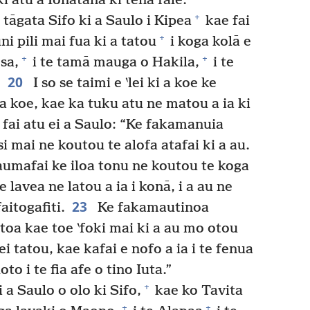
i atu a Ionatana ki tena fale.
+
 tāgata Sifo ki a Saulo i Kipea
kae fai
+
ni pili mai fua ki a tatou
i koga kolā e
+
+
esa,
i te tamā mauga o Hakila,
i te
20
I so se taimi e ‵lei ki a koe ke
la koe, kae ka tuku atu ne matou a ia ki
fai atu ei a Saulo: “Ke fakamanuia
 mai ne koutou te alofa atafai ki a au.
umafai ke iloa tonu ne koutou te koga
ne lavea ne latou a ia i konā, i a au ne
23
aitogafiti.
Ke fakamautinoa
toa kae toe ‵foki mai ki a au mo otou
i tatou, kae kafai e nofo a ia i te fenua
oto i te fia afe o tino Iuta.”
+
 a Saulo o olo ki Sifo,
kae ko Tavita
+
+