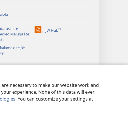
alofa
atatusi o te
®
JW Hub
(opens
leoleo Maluga i te
new
eti
window)
kalame o te
JW
ary
es are necessary to make our website work and
your experience. None of this data will ever
nologies
. You can customize your settings at
TALAGA TOTINO
|
PRIVACY SETTINGS