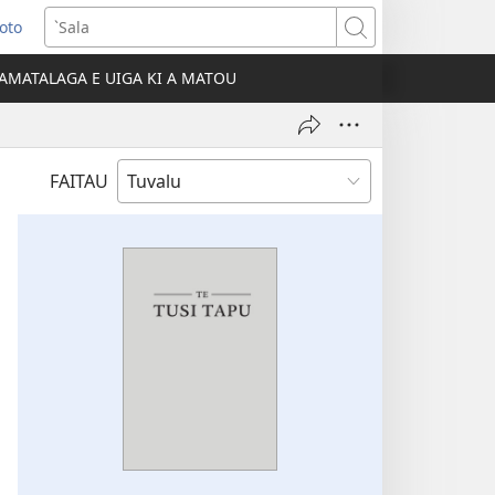
Loto
ns
`Sala
AMATALAGA E UIGA KI A MATOU
ow)
FAITAU