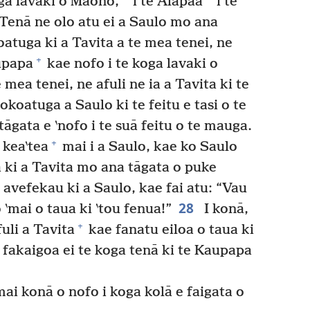
oga lavaki o Maono,
i te Alapaa
i te
Tenā ne olo atu ei a Saulo mo ana
oatuga ki a Tavita a te mea tenei, ne
+
aupapa
kae nofo i te koga lavaki o
 mea tenei, ne afuli ne ia a Tavita ki te
 okoatuga a Saulo ki te feitu e tasi o te
gata e ‵nofo i te suā feitu o te mauga.
+
 kea‵tea
mai i a Saulo, kae ko Saulo
a ki a Tavita mo ana tāgata o puke
avefekau ki a Saulo, kae fai atu: “Vau
28
o ‵mai o taua ki ‵tou fenua!”
I konā,
+
uli a Tavita
kae fanatu eiloa o taua ki
ne fakaigoa ei te koga tenā ki te Kaupapa
ai konā o nofo i koga kolā e faigata o