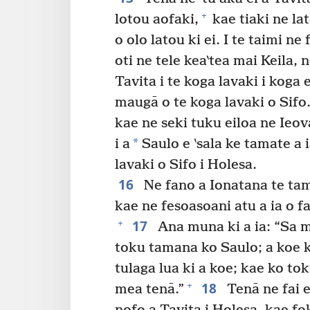
+
lotou aofaki,
kae tiaki ne lat
o olo latou ki ei. I te taimi ne
oti ne tele kea‵tea mai Keila, n
Tavita i te koga lavaki i koga e
maugā o te koga lavaki o Sifo
kae ne seki tuku eiloa ne Ieova
*
i a
Saulo e ‵sala ke tamate a ia
lavaki o Sifo i Holesa.
16
Ne fano a Ionatana te tama
kae ne fesoasoani atu a ia o f
17
+
Ana muna ki a ia: “Sa 
toku tamana ko Saulo; a koe k
tulaga lua ki a koe; kae ko to
18
+
mea tenā.”
Tenā ne fai e