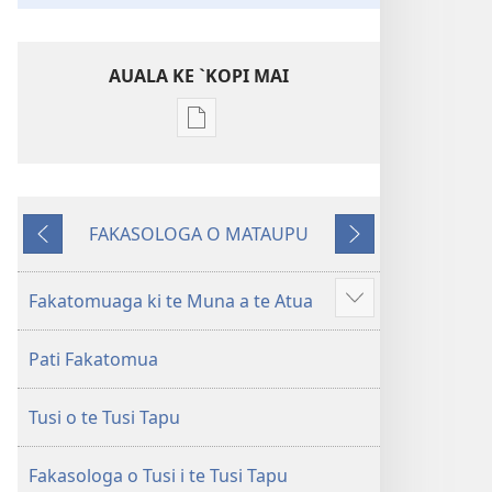
AUALA KE `KOPI MAI
Auala
kese`kese
ke
`kopi
FAKASOLOGA O MATAUPU
mai
MAI
SUĀ
a
MUA
tusi
Fakatomuaga ki te Muna a te Atua
Show
i
more
te
Pati Fakatomua
itaneti
‵Fuliga
Tusi o te Tusi Tapu
o
te
Lalolagi
Fakasologa o Tusi i te Tusi Tapu