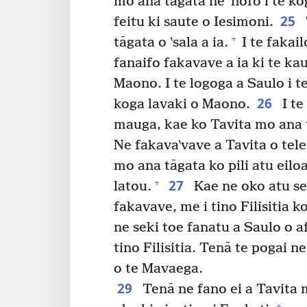
mo ana tāgata ne ‵nofo i te k
25
feitu ki saute o Iesimoni.
+
tāgata o ‵sala a ia.
I te fakail
fanaifo fakavave a ia ki te k
Maono. I te logoga a Saulo i te
26
koga lavaki o Maono.
I te
mauga, kae ko Tavita mo ana tā
Ne fakava‵vave a Tavita o tele
mo ana tāgata ko pili atu eilo
27
+
latou.
Kae ne oko atu se 
fakavave, me i tino Filisitia k
ne seki toe fanatu a Saulo o af
tino Filisitia. Tenā te pogai 
o te Mavaega.
29
Tenā ne fano ei a Tavita m
+