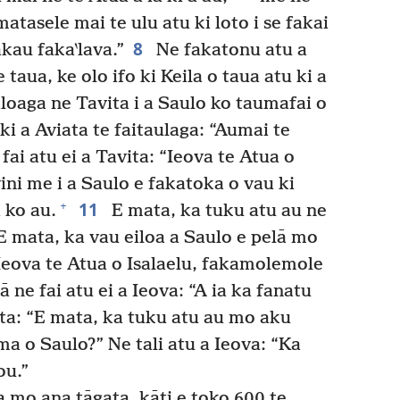
e matasele mai te ulu atu ki loto i se fakai
8
akau faka‵lava.”
Ne fakatonu atu a
 taua, ke olo ifo ki Keila o taua atu ki a
iloaga ne Tavita i a Saulo ko taumafai o
a ki a Aviata te faitaulaga: “Aumai te
fai atu ei a Tavita: “Ieova te Atua o
vini me i a Saulo e fakatoka o vau ki
11
+
 ko au.
E mata, ka tuku atu au ne
 E mata, ka vau eiloa a Saulo e pelā mo
? Ieova te Atua o Isalaelu, fakamolemole
ā ne fai atu ei a Ieova: “A ia ka fanatu
ita: “E mata, ka tuku atu au mo aku
ima o Saulo?” Ne tali atu a Ieova: “Ka
ou.”
a mo ana tāgata, kāti e toko 600 te