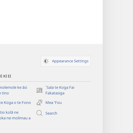
Appearance Settings
 KI EI
olemole ke āsi
`Sala te Koga Fai
(opens
e tino
Fakatasiga
new
 te Koga o te Fono
Mea ‵Fou
window)
itio kolā ne
Search
oka ne molimau a