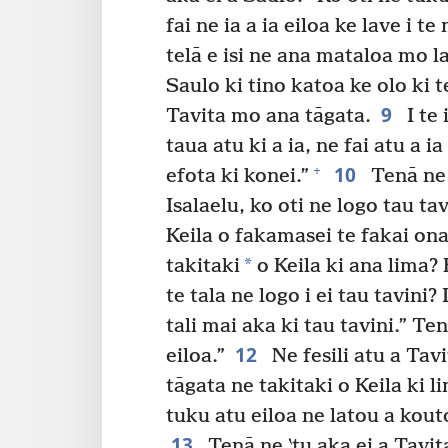
fai ne ia a ia eiloa ke lave i t
telā e isi ne ana mataloa mo l
Saulo ki tino katoa ke olo ki te
9
Tavita mo ana tāgata.
I te 
taua atu ki a ia, ne fai atu a i
10
+
efota ki konei.”
Tenā ne 
Isalaelu, ko oti ne logo tau ta
Keila o fakamasei te fakai ona
*
takitaki
o Keila ki ana lima?
te tala ne logo i ei tau tavini
tali mai aka ki tau tavini.” Ten
12
eiloa.”
Ne fesili atu a Tav
tāgata ne takitaki o Keila ki l
tuku atu eiloa ne latou a kout
13
Tenā ne ‵tu aka ei a Tavit