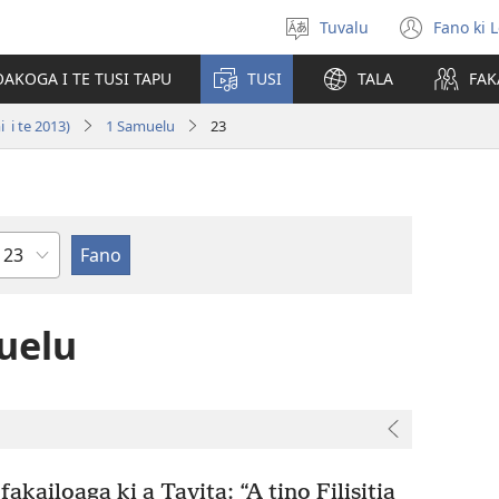
Tuvalu
Fano ki 
Fili
(ope
se
new
AKOGA I TE TUSI TAPU
TUSI
TALA
FAK
`gana
wind
 i te 2013)
1 Samuelu
23
Mataupu
uelu
akailoaga ki a Tavita: “A tino Filisitia