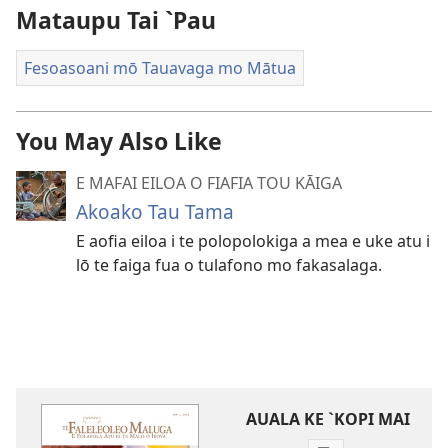
Mataupu Tai `Pau
Fesoasoani mō Tauavaga mo Mātua
You May Also Like
E MAFAI EILOA O FIAFIA TOU KĀIGA
Akoako Tau Tama
E aofia eiloa i te polopolokiga a mea e uke atu i
lō te faiga fua o tulafono mo fakasalaga.
AUALA KE `KOPI MAI