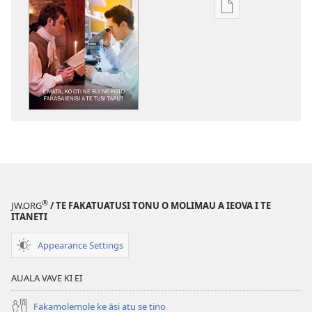
Auala
kese`kese
ke
`kopi
mai
a
tusi
i
te
itaneti
TE
FALELEOLEO
®
JW.ORG
/ TE FAKATUATUSI TONU O MOLIMAU A IEOVA I TE
MALUGA
ITANETI
E
Appearance Settings
Mata,
ko
AUALA VAVE KI EI
Oti
ne
Fakamolemole ke āsi atu se tino