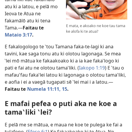
atu ki a latou, e pelā mo
Ieova te Atua ne
fakamālō atu ki tena
E mata, e akoako ne koe tau tama
Tama.—
Faitau
te
ke alofa ki te atua?
Mataio 3:17
.
E fakalogologo te ‵tou Tamana faka-te-lagi ki ana
tavini, kae saga tonu atu ki olotou lagonaga. Se mea
‵lei mō mātua ke fakaakoako ki a ia kae faka‵logo ki
pati e fai atu ne olotou tama‵liki. (
Iakopo 1:19
) E ‵tau o
mafau‵fau faka‵lei latou ki lagonaga o olotou tama‵liki,
e aofia i ei a vaegā tugapati sē ‵lei mai i a latou.—
Faitau
te
Numela 11:11,
15
.
E mafai pefea o puti aka ne koe a
tama‵liki ‵lei?
E pelā me se mātua, e maua ne koe te pulega ke fai a
tulafono. (
Efeso 6:1
) Ke fakaakoako ki te Atua. Ne