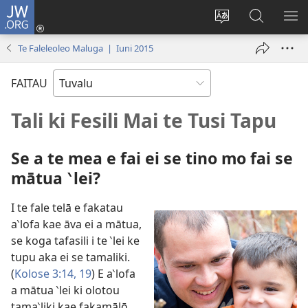
JW.ORG
Fano
ki
`Fuli
‵Sala
AU
Loto
te
ki
Te Faleleoleo Maluga | Iuni 2015
(opens
`gana
te
new
JW.ORG
FAITAU
window)
Tali ki Fesili Mai te Tusi Tapu
Se a te mea e fai ei se tino mo fai se
mātua ‵lei?
I te fale telā e fakatau
a‵lofa kae āva ei a mātua,
se koga tafasili i te ‵lei ke
tupu aka ei se tamaliki.
(
Kolose 3:14,
19
) E a‵lofa
a mātua ‵lei ki olotou
tama‵liki kae fakamālō