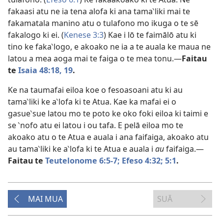
fakaasi atu ne ia tena alofa ki ana tama‵liki mai te
fakamatala manino atu o tulafono mo ikuga o te sē
fakalogo ki ei. (
Kenese 3:3
) Kae i lō te faimālō atu ki
tino ke faka‵logo, e akoako ne ia a te auala ke maua ne
latou a mea aoga mai te faiga o te mea tonu.—
Faitau
te
Isaia 48:18, 19
.
Ke na taumafai eiloa koe o fesoasoani atu ki au
tama‵liki ke a‵lofa ki te Atua. Kae ka mafai ei o
gasue‵sue latou mo te poto ke oko foki eiloa ki taimi e
se ‵nofo atu ei latou i ou tafa. E pelā eiloa mo te
akoako atu o te Atua e auala i ana faifaiga, akoako atu
au tama‵liki ke a‵lofa ki te Atua e auala i
au
faifaiga.—
Faitau
te
Teutelonome 6:5-7;
Efeso 4:32;
5:1
.
MAI MUA
SUĀ