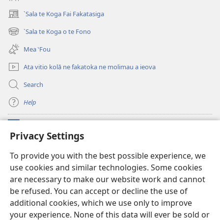
Sui
ne
`Sala te Koga Fai Fakatasiga
(opens
Poto
new
`Sala te Koga o te Fono
(opens
Fakasaienisi
window)
new
a
Mea ‵Fou
window)
te
Ata vitio kolā ne fakatoka ne molimau a ieova
Tusi
Tapu?
Search
Help
Meaalofa
(opens
Privacy Settings
new
window)
Te Fatatusi o te Faleleoleo Maluga i te Itaneti
To provide you with the best possible experience, we
(opens
use cookies and similar technologies. Some cookies
new
®
JW Hub
window)
are necessary to make our website work and cannot
(opens
new
be refused. You can accept or decline the use of
Polokalame o te
JW Library
window)
additional cookies, which we use only to improve
your experience. None of this data will ever be sold or