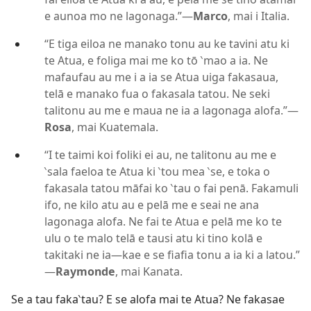
e aunoa mo ne lagonaga.”​—
Marco
, mai i Italia.
“E tiga eiloa ne manako tonu au ke tavini atu ki
te Atua, e foliga mai me ko tō ‵mao a ia. Ne
mafaufau au me i a ia se Atua uiga fakasaua,
telā e manako fua o fakasala tatou. Ne seki
talitonu au me e maua ne ia a lagonaga alofa.”​—
Rosa
, mai Kuatemala.
“I te taimi koi foliki ei au, ne talitonu au me e
‵sala faeloa te Atua ki ‵tou mea ‵se, e toka o
fakasala tatou māfai ko ‵tau o fai penā. Fakamuli
ifo, ne kilo atu au e pelā me e seai ne ana
lagonaga alofa. Ne fai te Atua e pelā me ko te
ulu o te malo telā e tausi atu ki tino kolā e
takitaki ne ia​—kae e se fiafia tonu a ia ki a latou.”​
—
Raymonde
, mai Kanata.
Se a tau faka‵tau? E se alofa mai te Atua? Ne fakasae