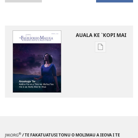
AUALA KE `KOPI MAI
Auala
kese`kese
ke
`kopi
mai
a
tusi
i
te
itaneti
TE
FALELEOLEO
®
JW.ORG
/ TE FAKATUATUSI TONU O MOLIMAU A IEOVA I TE