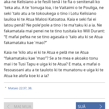
aka ne Kelisiano a te fesili tenā i te fia o senitenali ko
‵teka atu. A te ‵tonuga loa, i te Vaitaimi o te Pouliga, ne
seki ‵talo atu a te tokoukega o tino i Lotu Kelisiano
lauiloa ki te Atua Malosi Katoatoa. Kaia e seki fai ei
latou penā? Ne pole‵pole a tino i te ma‵taku ki a ia. Ne
fakamatala mai penei ne te tino tusitala ko Will Durant:
“E mafai pefea ne se tino agasala o ‵talo atu ki se Atua
fakamataku kae ‵mao?”
Kaia ne ‵kilo atu ei ki te Atua e pelā me se Atua
“fakamataku kae ‵mao”? Se a te mea e akoako tonu
mai i te Tusi Tapu e uiga ki te Atua? E mata, e mafai o
fesoasoani atu a te tauloto ki te munatonu e uiga ki te
Atua ke alofa koe ki a ia?
Mataio 22:37, 38
.
a
MAI MUA
SUĀ