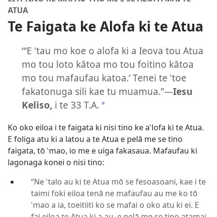
ATUA
Te Faigata ke Alofa ki te Atua
“‘E ‵tau mo koe o alofa ki a Ieova tou Atua
mo tou loto kātoa mo tou foitino kātoa
mo tou mafaufau katoa.’ Tenei te ‵toe
fakatonuga sili kae tu muamua.”​
—
Iesu
Keliso,
i te 33 T.A.
a
Ko oko eiloa i te faigata ki nisi tino ke a‵lofa ki te Atua.
E foliga atu ki a latou a te Atua e pelā me se tino
faigata, tō ‵mao, io me e uiga fakasaua. Mafaufau ki
lagonaga konei o nisi tino:
“Ne ‵talo au ki te Atua mō se fesoasoani, kae i te
taimi foki eiloa tenā ne mafaufau au me ko tō
‵mao a ia, toeitiiti ko se mafai o oko atu ki ei. E
fai eiloa te Atua ki a au, e pelā me se tino atamai