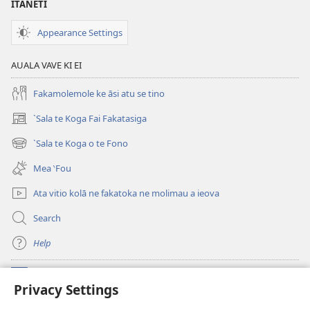
MALUGA
ITANETI
Novema 2013
Appearance Settings
AUALA VAVE KI EI
Fakamolemole ke āsi atu se tino
`Sala te Koga Fai Fakatasiga
(opens
new
`Sala te Koga o te Fono
(opens
window)
new
Mea ‵Fou
window)
Ata vitio kolā ne fakatoka ne molimau a ieova
Search
Help
Meaalofa
(opens
Privacy Settings
new
window)