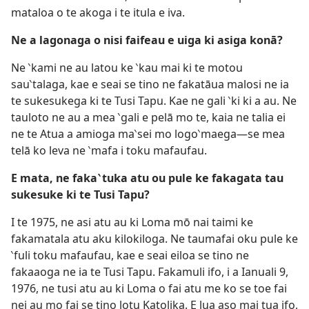
mataloa o te akoga i te itula e iva.
Ne a lagonaga o nisi faifeau e uiga ki asiga konā?
Ne ‵kami ne au latou ke ‵kau mai ki te motou
sau‵talaga, kae e seai se tino ne fakatāua malosi ne ia
te sukesukega ki te Tusi Tapu. Kae ne gali ‵ki ki a au. Ne
tauloto ne au a mea ‵gali e pelā mo te, kaia ne talia ei
ne te Atua a amioga ma‵sei mo logo‵maega—se mea
telā ko leva ne ‵mafa i toku mafaufau.
E mata, ne faka‵tuka atu ou pule ke fakagata tau
sukesuke ki te Tusi Tapu?
I te 1975, ne asi atu au ki Loma mō nai taimi ke
fakamatala atu aku kilokiloga. Ne taumafai oku pule ke
‵fuli toku mafaufau, kae e seai eiloa se tino ne
fakaaoga ne ia te Tusi Tapu. Fakamuli ifo, i a Ianuali 9,
1976, ne tusi atu au ki Loma o fai atu me ko se toe fai
nei au mo fai se tino lotu Katolika. E lua aso mai tua ifo,