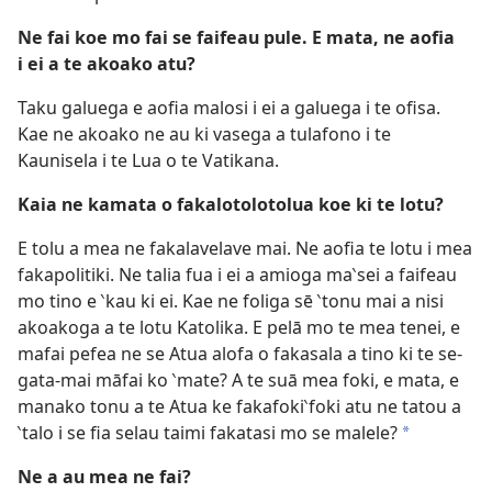
Ne fai koe mo fai se faifeau pule. E mata, ne aofia
i ei a te akoako atu?
Taku galuega e aofia malosi i ei a galuega i te ofisa.
Kae ne akoako ne au ki vasega a tulafono i te
Kaunisela i te Lua o te Vatikana.
Kaia ne kamata o fakalotolotolua koe ki te lotu?
E tolu a mea ne fakalavelave mai. Ne aofia te lotu i mea
fakapolitiki. Ne talia fua i ei a amioga ma‵sei a faifeau
mo tino e ‵kau ki ei. Kae ne foliga sē ‵tonu mai a nisi
akoakoga a te lotu Katolika. E pelā mo te mea tenei, e
mafai pefea ne se Atua alofa o fakasala a tino ki te se-
gata-mai māfai ko ‵mate? A te suā mea foki, e mata, e
manako tonu a te Atua ke fakafoki‵foki atu ne tatou a
‵talo i se fia selau taimi fakatasi mo se malele?
*
Ne a au mea ne fai?