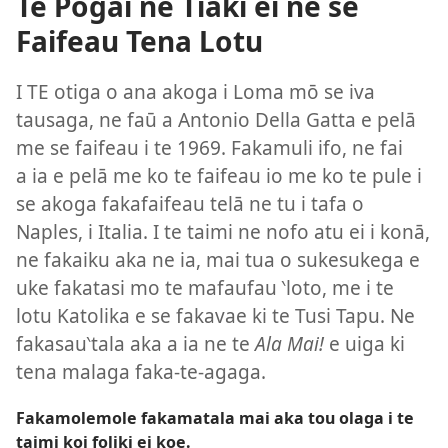
Te Pogai ne Tiaki ei ne se
Faifeau Tena Lotu
I TE otiga o ana akoga i Loma mō se iva
tausaga, ne faū a Antonio Della Gatta e pelā
me se faifeau i te 1969. Fakamuli ifo, ne fai
a ia e pelā me ko te faifeau io me ko te pule i
se akoga fakafaifeau telā ne tu i tafa o
Naples, i Italia. I te taimi ne nofo atu ei i konā,
ne fakaiku aka ne ia, mai tua o sukesukega e
uke fakatasi mo te mafaufau ‵loto, me i te
lotu Katolika e se fakavae ki te Tusi Tapu. Ne
fakasau‵tala aka a ia ne te
Ala Mai!
e uiga ki
tena malaga faka-te-agaga.
Fakamolemole fakamatala mai aka tou olaga i te
taimi koi foliki ei koe.