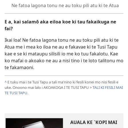
Ne fatoa lagona tonu ne au toku pili atu ki te Atua
E a, kai salamō aka eiloa koe ki tau fakaikuga ne
fai?
Ikai loa! Ne fatoa lagona tonu ne au toku pili atu ki te
Atua me i mea ko iloa ne au e fakavae ki te Tusi Tapu
kae e se ki mataupu silisili io me ko tuu fakalotu. Kae
ko mafai o akoako ne au a nisi tino i te loto talitonu mo
te fakamaoni.
^
E tuku mai i te Tusi Tapu a tali ma‵nino ki fesili konei mo nisi fesili e
uke. Onoono mai lalo i AKOAKOGA I TE TUSI TAPU >
TALI KI FESILI MAI
TE TUSI TAPU
.
AUALA KE `KOPI MAI