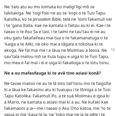
Ne ‵talo atu au mo loimata ko maligi‵ligi mō se
takitakiga. Ne ‵togi foki ne au se ‵kopi o te Tusi Tapu
Katolika, ko te
Jerusalem Bible,
telā ne ‵lomi fakamuli nei
i te ‵gana Italia, kae ne kamata o faitau au ki ei. Kae i te
taeao o te Aso Sa e tasi, i te taimi ne tau‵tau ei ne au
oku gatu fakafaifeau mai tua o te fakamanatuga o te
‵kaiga a te Aliki, ne oko mai a tāgata e tokolua ki te
akoga. Ne fai mai me i a lāua ne Molimau a Ieova. Ne
sau‵tala matou mō se itula tupu e uiga ki te Tusi Tapu,
mo mea e fai mai i ei e uiga ki fakailoga o te lotu tonu.
Ne a ou mafaufauga ki te avā tino asiasi konā?
Ne tavae malosi ne au te lā loto tali‵tonu mo te faigofie
ki a lāua ke fakasino atu ki fuaiupu i te lōmiga a te Tusi
Tapu Katolika. Fakamuli ifo, a te suā Molimau e igoa ki
a Mario, ne kamata o asiasi mai ki a au. Ne kufaki kae
fakamaoni a ia—me i taeao o Aso Ono katoa, me ‵to te
vaiua io me ‵kasa te la, ne ‵toko mai ne ia te pēle i te