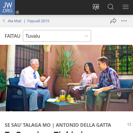
JW.ORG
Fano
ki
`Fuli
‵Sala
AU
Loto
te
ki
Ala Mai! | Fepuali 2015
(opens
`gana
te
new
JW.ORG
FAITAU
window)
SE SAU‵TALAGA MO | ANTONIO DELLA GATTA