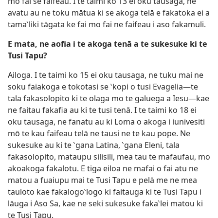
mo fai se faifeau. I te taimi ko 13 ei oku tausaga, ne
avatu au ne toku mātua ki se akoga telā e fakatoka ei a
tama‵liki tāgata ke fai mo fai ne faifeau i aso fakamuli.
E mata, ne aofia i te akoga tenā a te sukesuke ki te
Tusi Tapu?
Ailoga. I te taimi ko 15 ei oku tausaga, ne tuku mai ne
soku faiakoga e tokotasi se ‵kopi o tusi Evagelia—te
tala fakasolopito ki te olaga mo te galuega a Iesu—kae
ne faitau fakafia au ki te tusi tenā. I te taimi ko 18 ei
oku tausaga, ne fanatu au ki Loma o akoga i iunivesiti
mō te kau faifeau telā ne tausi ne te kau pope. Ne
sukesuke au ki te ‵gana Latina, ‵gana Eleni, tala
fakasolopito, mataupu silisili, mea tau te mafaufau, mo
akoakoga fakalotu. E tiga eiloa ne mafai o fai atu ne
matou a fuaiupu mai te Tusi Tapu e pelā me ne mea
tauloto kae fakalogo‵logo ki faitauga ki te Tusi Tapu i
lāuga i Aso Sa, kae ne seki sukesuke faka‵lei matou ki
te Tusi Tapu.