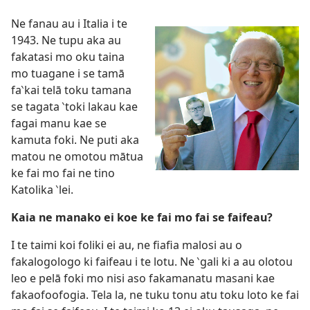
Ne fanau au i Italia i te
1943. Ne tupu aka au
fakatasi mo oku taina
mo tuagane i se tamā
fa‵kai telā toku tamana
se tagata ‵toki lakau kae
fagai manu kae se
kamuta foki. Ne puti aka
matou ne omotou mātua
ke fai mo fai ne tino
Katolika ‵lei.
Kaia ne manako ei koe ke fai mo fai se faifeau?
I te taimi koi foliki ei au, ne fiafia malosi au o
fakalogologo ki faifeau i te lotu. Ne ‵gali ki a au olotou
leo e pelā foki mo nisi aso fakamanatu masani kae
fakaofoofogia. Tela la, ne tuku tonu atu toku loto ke fai