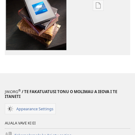
Auala
kese`kese
ke
`kopi
mai
a
tusi
i
te
itaneti
ALA
MAI!
®
JW.ORG
/ TE FAKATUATUSI TONU O MOLIMAU A IEOVA I TE
Fepuali 2015
ITANETI
Appearance Settings
AUALA VAVE KI EI