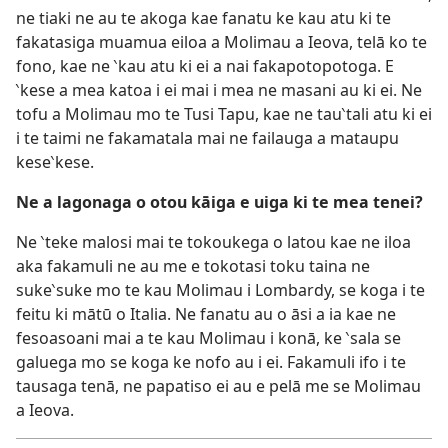
ne tiaki ne au te akoga kae fanatu ke kau atu ki te
fakatasiga muamua eiloa a Molimau a Ieova, telā ko te
fono, kae ne ‵kau atu ki ei a nai fakapotopotoga. E
‵kese a mea katoa i ei mai i mea ne masani au ki ei. Ne
tofu a Molimau mo te Tusi Tapu, kae ne tau‵tali atu ki ei
i te taimi ne fakamatala mai ne failauga a mataupu
kese‵kese.
Ne a lagonaga o otou kāiga e uiga ki te mea tenei?
Ne ‵teke malosi mai te tokoukega o latou kae ne iloa
aka fakamuli ne au me e tokotasi toku taina ne
suke‵suke mo te kau Molimau i Lombardy, se koga i te
feitu ki mātū o Italia. Ne fanatu au o āsi a ia kae ne
fesoasoani mai a te kau Molimau i konā, ke ‵sala se
galuega mo se koga ke nofo au i ei. Fakamuli ifo i te
tausaga tenā, ne papatiso ei au e pelā me se Molimau
a Ieova.