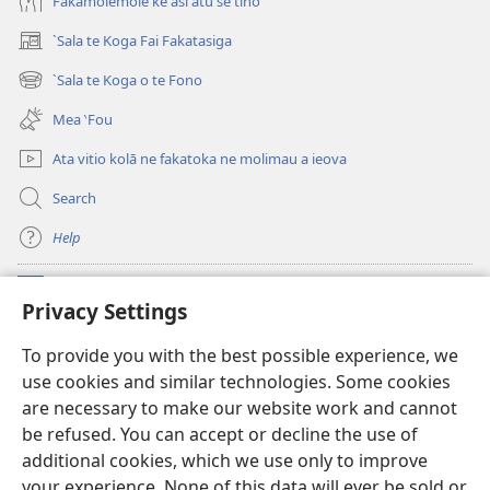
Fakamolemole ke āsi atu se tino
`Sala te Koga Fai Fakatasiga
(opens
new
`Sala te Koga o te Fono
(opens
window)
new
Mea ‵Fou
window)
Ata vitio kolā ne fakatoka ne molimau a ieova
Search
Help
Meaalofa
(opens
Privacy Settings
new
window)
Te Fatatusi o te Faleleoleo Maluga i te Itaneti
To provide you with the best possible experience, we
(opens
use cookies and similar technologies. Some cookies
new
®
JW Hub
window)
are necessary to make our website work and cannot
(opens
be refused. You can accept or decline the use of
new
Polokalame o te
JW Library
window)
additional cookies, which we use only to improve
your experience. None of this data will ever be sold or