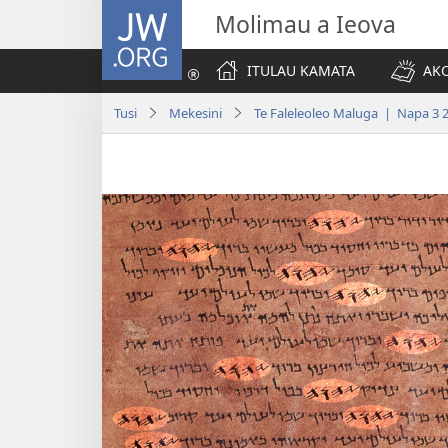
JW.ORG
Molimau a Ieova
ITULAU KAMATA
AKO
Tusi
Mekesini
Te Faleleoleo Maluga | Napa 3 