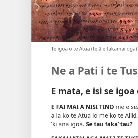
Te igoa o te Atua (telā e fakamailoga)
Ne a Pati i te Tu
E mata, e isi se igoa
E FAI MAI A NISI TINO
me e sea
a ia ko te Atua io me ko te Alik
‵ki ana igoa.
Se tau faka‵tau?