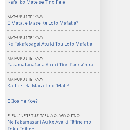
i
Kafai ko Mate se Tino Pele
te
itaneti
MATAUPU I TE `KAVA
TE
E Mata, e Masei te Loto Mafatia?
FALELEOLEO
MALUGA
MATAUPU I TE `KAVA
Kafai
Ke Fakafesagai Atu ki Tou Loto Mafatia
ko
Mate
MATAUPU I TE `KAVA
se
Fakamafanafana Atu ki Tino Fanoa‵noa
Tino
Pele
MATAUPU I TE `KAVA
Ka Toe Ola Mai a Tino ‵Mate!
E Iloa ne Koe?
E `FULI NE TE TUSI TAPU A OLAGA O TINO
Ne Fakamasani Au ke Āva ki Fāfine mo
Toku Foitino