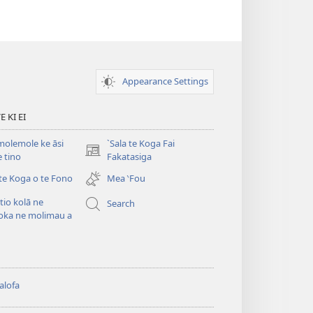
Appearance Settings
 KI EI
olemole ke āsi
`Sala te Koga Fai
(opens
e tino
Fakatasiga
new
 te Koga o te Fono
Mea ‵Fou
window)
itio kolā ne
Search
oka ne molimau a
alofa