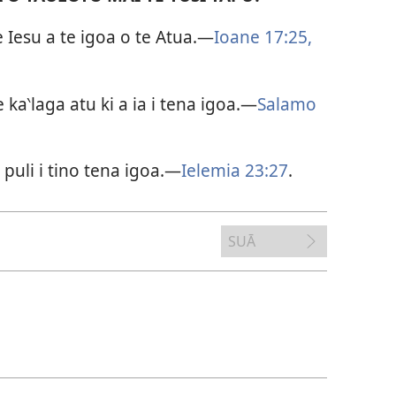
 Iesu a te igoa o te Atua.—
Ioane 17:25,
 ka‵laga atu ki a ia i tena igoa.—
Salamo
e puli i tino tena igoa.—
Ielemia 23:27
.
SUĀ