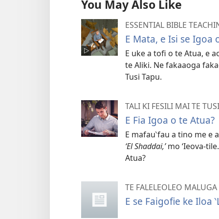
You May Also Like
ESSENTIAL BIBLE TEACHI
E Mata, e Isi se Igoa 
E uke a tofi o te Atua, e 
te Aliki. Ne fakaaoga faka
Tusi Tapu.
TALI KI FESILI MAI TE TUS
E Fia Igoa o te Atua?
E mafau‵fau a tino me e a
‘El Shaddai,’
mo ‘Ieova-tile
Atua?
TE FALELEOLEO MALUGA
E se Faigofie ke Iloa 