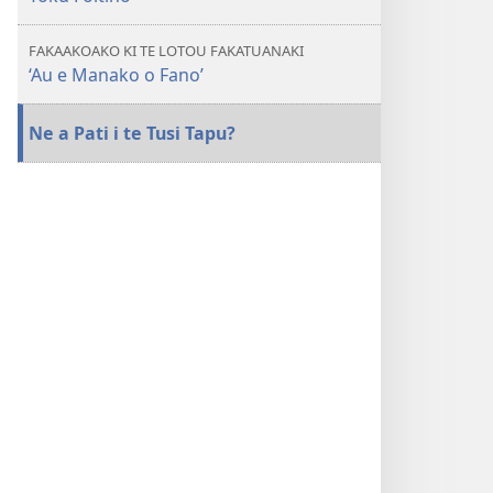
FAKAAKOAKO KI TE LOTOU FAKATUANAKI
‘Au e Manako o Fano’
Ne a Pati i te Tusi Tapu?