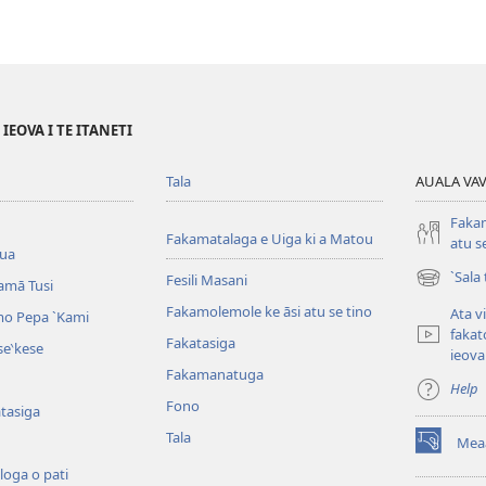
EOVA I TE ITANETI
Tala
AUALA VAVE
Fakam
Fakamatalaga e Uiga ki a Matou
atu s
iua
`Sala
Fesili Masani
amā Tusi
(opens
new
Fakamolemole ke āsi atu se tino
Ata v
o Pepa ˋKami
window)
fakat
Fakatasiga
e‵kese
ieova
Fakamanatuga
Help
Fono
tasiga
Tala
Mea
(opens
new
loga o pati