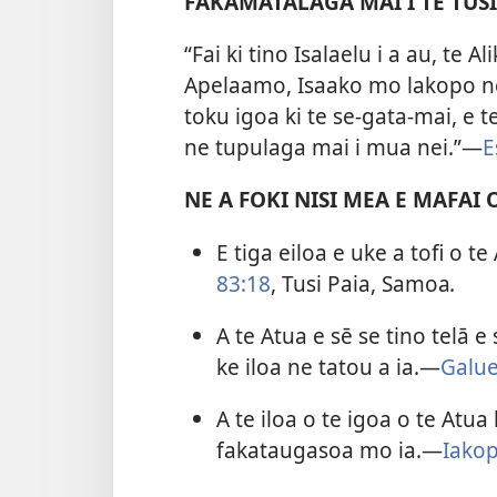
FAKAMATALAGA MAI I TE TUSI
“Fai ki tino Isalaelu i a au, te A
Apelaamo, Isaako mo lakopo ne 
toku igoa ki te se-gata-mai, e t
ne tupulaga mai i mua nei.”—
E
NE A FOKI NISI MEA E MAFAI 
E tiga eiloa e uke a tofi o t
83:18
, Tusi Paia, Samoa
.
A te Atua e sē se tino telā e
ke iloa ne tatou a ia.—
Galue
A te iloa o te igoa o te At
fakataugasoa mo ia.—
Iakop