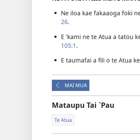
Ne iloa kae fakaaoga foki ne
26
.
E ‵kami ne te Atua a tatou ke
105:1
.
E taumafai a fili o te Atua k
MAI MUA
Mataupu Tai `Pau
Te Atua