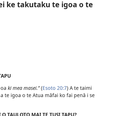
i ke takutaku te igoa o te
TAPU
igoa
ki mea masei.”
(
Esoto 20:7
) A te taimi
a te igoa o te Atua māfai ko fai penā i se
I O TAULOTO MAI TE TUSI TAPU?