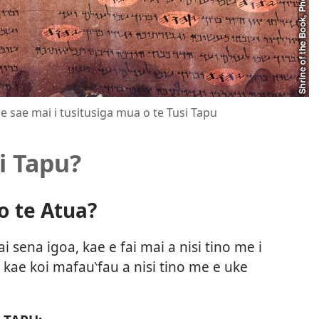
 e sae mai i tusitusiga mua o te Tusi Tapu
si Tapu?
 o te Atua?
i sena igoa, kae e fai mai a nisi tino me i
i, kae koi mafau‵fau a nisi tino me e uke