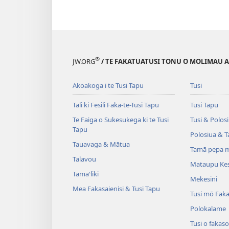
®
JW.ORG
/ TE FAKATUATUSI TONU O MOLIMAU A I
Akoakoga i te Tusi Tapu
Tusi
Tali ki Fesili Faka-te-Tusi Tapu
Tusi Tapu
Te Faiga o Sukesukega ki te Tusi
Tusi & Polos
Tapu
Polosiua & T
Tauavaga & Mātua
Tamā pepa m
Talavou
Mataupu Kes
Tama‵liki
Mekesini
Mea Fakasaienisi & Tusi Tapu
Tusi mō Faka
Polokalame
Tusi o fakaso