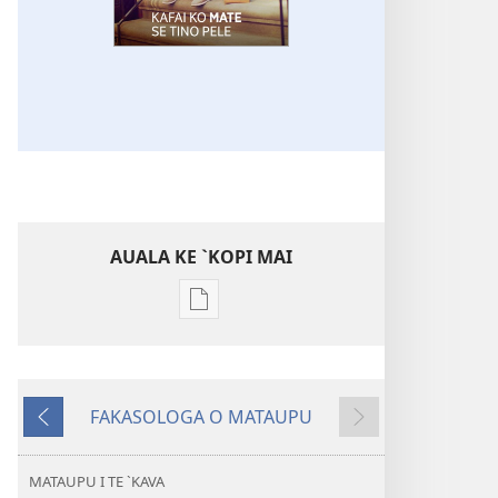
AUALA KE `KOPI MAI
Auala
kese`kese
ke
`kopi
FAKASOLOGA O MATAUPU
mai
MAI
SUĀ
a
MUA
tusi
MATAUPU I TE `KAVA