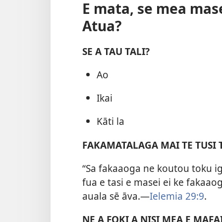
E mata, se mea mase
Atua?
SE A TAU TALI?
Ao
Ikai
Kāti la
FAKAMATALAGA MAI TE TUSI 
“Sa fakaaoga ne koutou toku 
fua e tasi e masei ei ke fakaaog
auala sē āva.—
Ielemia 29:9
.
NE A FOKI A NISI MEA E MAFA