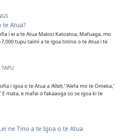
NGS
o te Atua?
aofia i ei a te Atua Malosi Katoatoa, Mafuaga, mo
-7,000 tupu taimi a te igoa totino o te Atua i te
I TAPU
ofia i igoa o te Atua a
‘Allah,’
‘Alefa mo te Omeka,’
.’ E mata, e mafai o fakaaoga so se igoa ki te
‵Lei ne Tino a te Igoa o te Atua