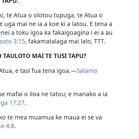
 TAPU:
liki, te Atua o olotou tupuga, te Atua o
uga mai ne ia a koe ki a latou. E tena a
enei a toku igoa ka fakaigoagina i ei a au
soto 3:15
, fakamatalaga mai lalo, TTT.
O TAULOTO MAI TE TUSI TAPU?
e Atua, e tasi fua tena igoa.—
Salamo
 se mafai o iloa ne tatou; e manako a ia
ga 17:27
.
ua ko te mea muamua ke maua ei se va
o 4:8
.