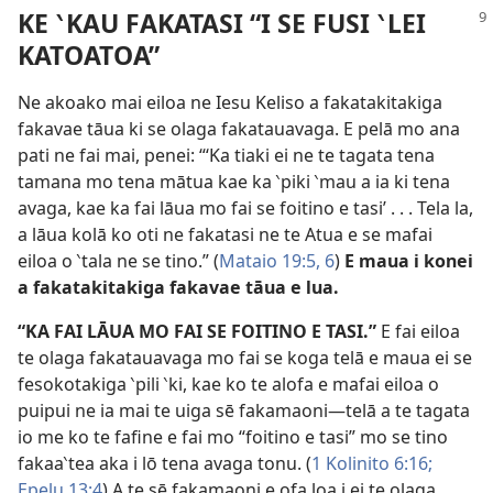
KE ‵KAU FAKATASI “I SE FUSI ‵LEI
KATOATOA”
Ne akoako mai eiloa ne Iesu Keliso a fakatakitakiga
fakavae tāua ki se olaga fakatauavaga. E pelā mo ana
pati ne fai mai, penei: “‘Ka tiaki ei ne te tagata tena
tamana mo tena mātua kae ka ‵piki ‵mau a ia ki tena
avaga, kae ka fai lāua mo fai se foitino e tasi’ . . . Tela la,
a lāua kolā ko oti ne fakatasi ne te Atua e se mafai
eiloa o ‵tala ne se tino.” (
Mataio 19:5, 6
)
E maua i konei
a fakatakitakiga fakavae tāua e lua.
“KA FAI LĀUA MO FAI SE FOITINO E TASI.”
E fai eiloa
te olaga fakatauavaga mo fai se koga telā e maua ei se
fesokotakiga ‵pili ‵ki, kae ko te alofa e mafai eiloa o
puipui ne ia mai te uiga sē fakamaoni—telā a te tagata
io me ko te fafine e fai mo “foitino e tasi” mo se tino
fakaa‵tea aka i lō tena avaga tonu. (
1 Kolinito 6:16;
Epelu 13:4
) A te sē fakamaoni e ofa loa i ei te olaga