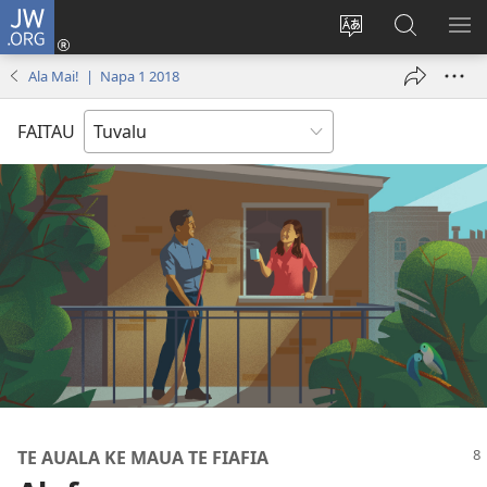
JW.ORG
Fano
ki
`Fuli
‵Sala
AU
Loto
te
ki
Ala Mai! | Napa 1 2018
(opens
`gana
te
new
JW.ORG
FAITAU
window)
TE AUALA KE MAUA TE FIAFIA