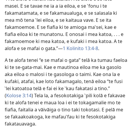
masei. E se tavae ne ia a ia eiloa, e se ‵fonu i te
fakamatamata, e se fakamaualuga, e se salasala ki
mea mō tena ‵lei eiloa, e se kaitaua vave. E se ita
fakamoemoe. E se fiafia ki te amioga ma‵sei, kae e
fiafia eiloa ki te munatonu. E onosai i mea katoa, . . . e
fakamoemoe ki mea katoa, e kufaki i mea katoa. A te
alofa e se mafai o gata.”—
1 Kolinito 13:4-8
.
A te alofa tenei “e se mafai o gata” telā ka tumau faeloa
ki te se-gata-mai. Kae e mautinoa eiloa me ka gasolo
aka eiloa o malosi i te gasologa o taimi. Kae ona la e
kufaki, atafai, kae loto fakamagalo, tenā eiloa “te fusi
‵lei katoatoa telā e fai ei ke ‵kau fakatasi a tino.”
(
Kolose 3:14
) Tela la, a fesokotakiga ‵pili kolā e fakavae
ki te alofa tenei e maua loa i ei te tokagamalie mo te
fiafia, faitalia a vāivāiga o tino taki tokotasi. E pelā me
se fakaakoakoga, ke mafau‵fau ki te fesokotakiga
fakatauavaga.