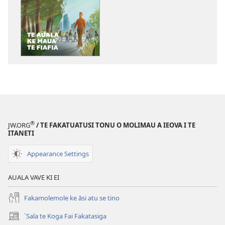
ke
`kopi
mai
a
tusi
i
te
itaneti
ALA
MAI!
®
JW.ORG
/ TE FAKATUATUSI TONU O MOLIMAU A IEOVA I TE
Te
ITANETI
Auala
Appearance Settings
ke
Maua
AUALA VAVE KI EI
te
Fiafia
Fakamolemole ke āsi atu se tino
`Sala te Koga Fai Fakatasiga
(opens