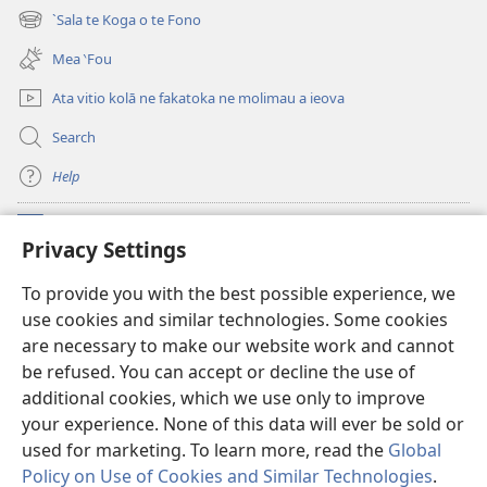
new
`Sala te Koga o te Fono
(opens
window)
new
Mea ‵Fou
window)
Ata vitio kolā ne fakatoka ne molimau a ieova
Search
Help
Meaalofa
(opens
Privacy Settings
new
window)
Te Fatatusi o te Faleleoleo Maluga i te Itaneti
To provide you with the best possible experience, we
(opens
use cookies and similar technologies. Some cookies
new
®
JW Hub
window)
are necessary to make our website work and cannot
(opens
be refused. You can accept or decline the use of
new
Polokalame o te
JW Library
window)
additional cookies, which we use only to improve
your experience. None of this data will ever be sold or
used for marketing. To learn more, read the
Global
Policy on Use of Cookies and Similar Technologies
.