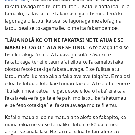
fakatauavaga mo te loto talitonu. Kafai e aofia loa i ei a
tamaliki, ka lasi atu te fakamaseiga o te mea tenā ki
lagonaga o latou, ka seai se lagonaga me alofagina
latou, seai se tokagamalie, io me ita fakamoemoe.
“LĀUA KOLĀ KO OTI NE FAKATASI NE TE ATUA E SE
MAFAI EILOA O ‵TALA NE SE TINO.”
A te avaga foki se
fesokotakiga ‵malu. A tauavaga kolā e āva ki te
fakatokaga tenei e taumafai eiloa ke fakamalosi aka
olotou fesokotakiga fakatauavaga. E se fulitua atu
latou māfai ko ‵sae aka a fakalavelave faiga‵ta. E malosi
eiloa te lotou a‵lofa kae tumau faeloa. A te alofa tenei e
“kufaki i mea katoa,” e gasuesue eiloa o faka‵lei aka a
fakalavelave faiga‵ta e fe‵paki mo latou ke fakatumau
ei se fesokotakiga ‵lei fakatauavaga mo te filemu.
Kafai e maua eiloa ne mātua a te alofa sē fakapito, ka
maua eiloa ne so se tamaliki i loto i te kāiga a mea
aoga i se auala lasi. Ne fai mai eiloa te tamafine ko