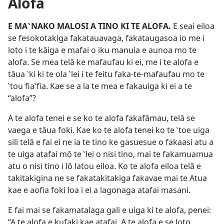
Alofa
E MA‵NAKO MALOSI A TINO KI TE ALOFA.
E seai eiloa
se fesokotakiga fakatauavaga, fakataugasoa io me i
loto i te kāiga e mafai o iku manuia e aunoa mo te
alofa. Se mea telā ke mafaufau ki ei, me i te alofa e
tāua ‵ki ki te ola ‵lei i te feitu faka-te-mafaufau mo te
‵tou fia‵fia. Kae se a la te mea e fakauiga ki ei a te
“alofa”?
A te alofa tenei e se ko te alofa fakafāmau, telā se
vaega e tāua foki. Kae ko te alofa tenei ko te ‵toe uiga
sili telā e fai ei ne ia te tino ke gasuesue o fakaasi atu a
te uiga atafai mō te ‵lei o nisi tino, mai te fakamuamua
atu o nisi tino i lō latou eiloa. Ko te alofa eiloa telā e
takitakigina ne se fakatakitakiga fakavae mai te Atua
kae e aofia foki loa i ei a lagonaga atafai masani.
E fai mai se fakamatalaga gali e uiga ki te alofa, penei:
“A te alofa e kufaki kae atafai. A te alofa e se loto