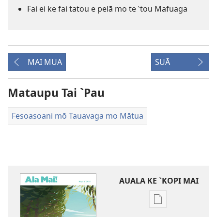
Fai ei ke fai tatou e pelā mo te ‵tou Mafuaga
MAI MUA
SUĀ
Mataupu Tai `Pau
Fesoasoani mō Tauavaga mo Mātua
AUALA KE `KOPI MAI
Auala
kese`kese