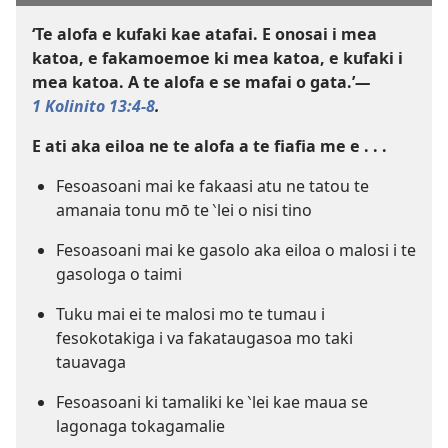
‘Te alofa e kufaki kae atafai. E onosai i mea
katoa, e fakamoemoe ki mea katoa, e kufaki i
mea katoa. A te alofa e se mafai o gata.’
—
1 Kolinito 13:4-8
.
E ati aka eiloa ne te alofa a te fiafia me e . . .
Fesoasoani mai ke fakaasi atu ne tatou te
amanaia tonu mō te ‵lei o nisi tino
Fesoasoani mai ke gasolo aka eiloa o malosi i te
gasologa o taimi
Tuku mai ei te malosi mo te tumau i
fesokotakiga i va fakataugasoa mo taki
tauavaga
Fesoasoani ki tamaliki ke ‵lei kae maua se
lagonaga tokagamalie