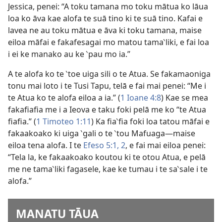
Jessica, penei: “A toku tamana mo toku mātua ko lāua
loa ko āva kae alofa te suā tino ki te suā tino. Kafai e
lavea ne au toku mātua e āva ki toku tamana, maise
eiloa māfai e fakafesagai mo matou tama‵liki, e fai loa
i ei ke manako au ke ‵pau mo ia.”
A te alofa ko te ‵toe uiga sili o te Atua. Se fakamaoniga
tonu mai loto i te Tusi Tapu, telā e fai mai penei: “Me i
te Atua ko te alofa eiloa a ia.” (
1 Ioane 4:8
) Kae se mea
fakafiafia me i a Ieova e taku foki pelā me ko “te Atua
fiafia.” (
1 Timoteo 1:11
) Ka fia‵fia foki loa tatou māfai e
fakaakoako ki uiga ‵gali o te ‵tou Mafuaga—maise
eiloa tena alofa. I te
Efeso 5:1, 2
, e fai mai eiloa penei:
“Tela la, ke fakaakoako koutou ki te otou Atua, e pelā
me ne tama‵liki fagasele, kae ke tumau i te sa‵sale i te
alofa.”
MANATU TĀUA