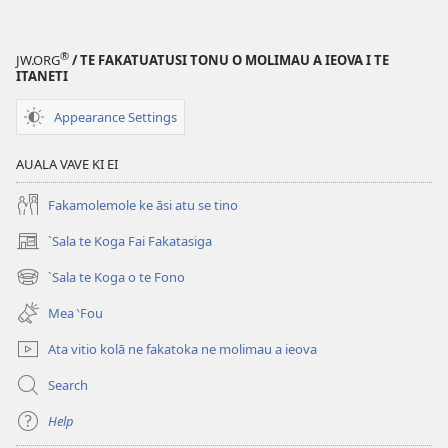
®
JW.ORG
/ TE FAKATUATUSI TONU O MOLIMAU A IEOVA I TE
ITANETI
Appearance Settings
AUALA VAVE KI EI
Fakamolemole ke āsi atu se tino
`Sala te Koga Fai Fakatasiga
(opens
new
`Sala te Koga o te Fono
(opens
window)
new
Mea ‵Fou
window)
Ata vitio kolā ne fakatoka ne molimau a ieova
Search
Help