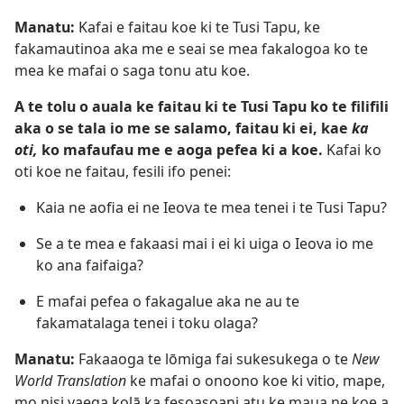
Manatu:
Kafai e faitau koe ki te Tusi Tapu, ke
fakamautinoa aka me e seai se mea fakalogoa ko te
mea ke mafai o saga tonu atu koe.
A te tolu o auala ke faitau ki te Tusi Tapu ko te filifili
aka o se tala io me se salamo, faitau ki ei, kae
ka
oti,
ko mafaufau me e aoga pefea ki a koe.
Kafai ko
oti koe ne faitau, fesili ifo penei:
Kaia ne aofia ei ne Ieova te mea tenei i te Tusi Tapu?
Se a te mea e fakaasi mai i ei ki uiga o Ieova io me
ko ana faifaiga?
E mafai pefea o fakagalue aka ne au te
fakamatalaga tenei i toku olaga?
Manatu:
Fakaaoga te lōmiga fai sukesukega o te
New
World Translation
ke mafai o onoono koe ki vitio, mape,
mo nisi vaega kolā ka fesoasoani atu ke maua ne koe a