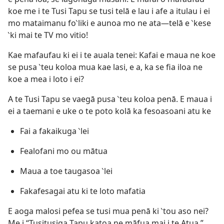
koe me i te Tusi Tapu se tusi telā e lau i afe a itulau i ei
mo mataimanu fo‵liki e aunoa mo ne ata​—telā e ‵kese
‵ki mai te TV mo vitio!
Kae mafaufau ki ei i te auala tenei: Kafai e maua ne koe
se pusa ‵teu koloa mua kae lasi, e a, ka se fia iloa ne
koe a mea i loto i ei?
A te Tusi Tapu se vaegā pusa ‵teu koloa penā. E maua i
ei a taemani e uke o te poto kolā ka fesoasoani atu ke
Fai a fakaikuga ‵lei
Fealofani mo ou mātua
Maua a toe taugasoa ‵lei
Fakafesagai atu ki te loto mafatia
E aoga malosi pefea se tusi mua penā ki ‵tou aso nei?
Me i “Tusitusiga Tapu katoa ne māfua mai i te Atua.”