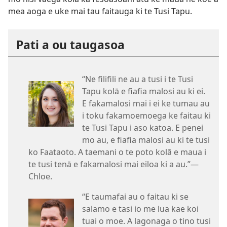
mea aoga e uke mai tau faitauga ki te Tusi Tapu.
Pati a ou taugasoa
“Ne filifili ne au a tusi i te Tusi
Tapu kolā e fiafia malosi au ki ei.
E fakamalosi mai i ei ke tumau au
i toku fakamoemoega ke faitau ki
te Tusi Tapu i aso katoa. E penei
mo au, e fiafia malosi au ki te tusi
ko Faataoto. A taemani o te poto kolā e maua i
te tusi tenā e fakamalosi mai eiloa ki a au.”​—
Chloe.
“E taumafai au o faitau ki se
salamo e tasi io me lua kae koi
tuai o moe. A lagonaga o tino tusi