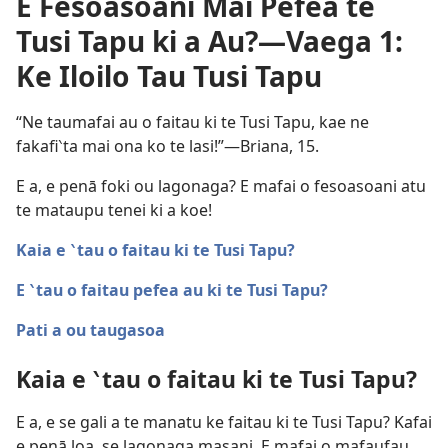
E Fesoasoani Mai Pefea te
Tusi Tapu ki a Au?​—Vaega 1:
Ke Iloilo Tau Tusi Tapu
“Ne taumafai au o faitau ki te Tusi Tapu, kae ne
fakafi‵ta mai ona ko te lasi!”​—Briana, 15.
E a, e penā foki ou lagonaga? E mafai o fesoasoani atu
te mataupu tenei ki a koe!
Kaia e ‵tau o faitau ki te Tusi Tapu?
E ‵tau o faitau pefea au ki te Tusi Tapu?
Pati a ou taugasoa
Kaia e ‵tau o faitau ki te Tusi Tapu?
E a, e se gali a te manatu ke faitau ki te Tusi Tapu? Kafai
e penā loa, se lagonaga masani. E mafai o mafaufau