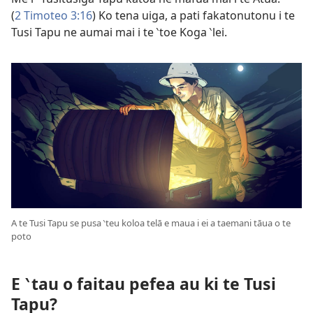
(
2 Timoteo 3:​16
) Ko tena uiga, a pati fakatonutonu i te
Tusi Tapu ne aumai mai i te ‵toe Koga ‵lei.
A te Tusi Tapu se pusa ‵teu koloa telā e maua i ei a taemani tāua o te
poto
E ‵tau o faitau pefea au ki te Tusi
Tapu?