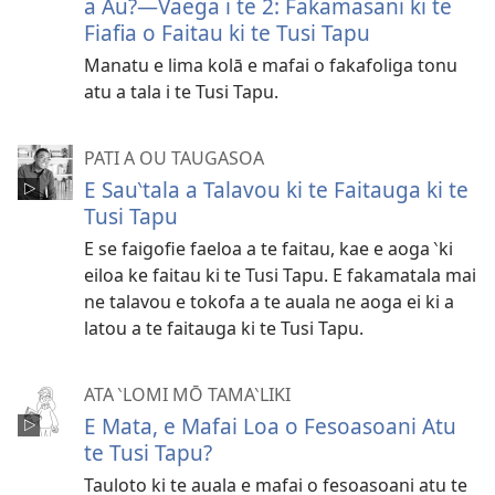
a Au?​—Vaega i te 2: Fakamasani ki te
Fiafia o Faitau ki te Tusi Tapu
Manatu e lima kolā e mafai o fakafoliga tonu
atu a tala i te Tusi Tapu.
PATI A OU TAUGASOA
E Sau‵tala a Talavou ki te Faitauga ki te
Tusi Tapu
E se faigofie faeloa a te faitau, kae e aoga ‵ki
eiloa ke faitau ki te Tusi Tapu. E fakamatala mai
ne talavou e tokofa a te auala ne aoga ei ki a
latou a te faitauga ki te Tusi Tapu.
ATA ‵LOMI MŌ TAMA‵LIKI
E Mata, e Mafai Loa o Fesoasoani Atu
te Tusi Tapu?
Tauloto ki te auala e mafai o fesoasoani atu te