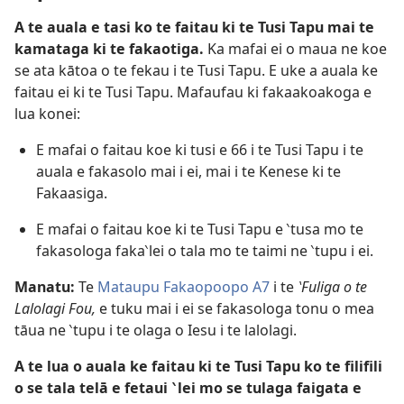
A te auala e tasi ko te faitau ki te Tusi Tapu mai te
kamataga ki te fakaotiga.
Ka mafai ei o maua ne koe
se ata kātoa o te fekau i te Tusi Tapu. E uke a auala ke
faitau ei ki te Tusi Tapu. Mafaufau ki fakaakoakoga e
lua konei:
E mafai o faitau koe ki tusi e 66 i te Tusi Tapu i te
auala e fakasolo mai i ei, mai i te Kenese ki te
Fakaasiga.
E mafai o faitau koe ki te Tusi Tapu e ‵tusa mo te
fakasologa faka‵lei o tala mo te taimi ne ‵tupu i ei.
Manatu:
Te
Mataupu Fakaopoopo A7
i te
‵Fuliga o te
Lalolagi Fou,
e tuku mai i ei se fakasologa tonu o mea
tāua ne ‵tupu i te olaga o Iesu i te lalolagi.
A te lua o auala ke faitau ki te Tusi Tapu ko te filifili
o se tala telā e fetaui ‵lei mo se tulaga faigata e