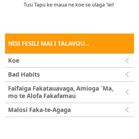
Tusi Tapu ke maua ne koe se olaga ‵lei!
NISI FESILI MAI I TALAVOU...
Koe
Bad Habits
Faifaiga Fakatauavaga, Amioga `Ma,
mo te Alofa Fakafamau
Malosi Faka-te-Agaga