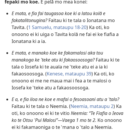
fepaki mo koe.
E pelā mo mea konei:
E mata, e fia fai taugasoa koe ki a latou kolā e
fakatalitonugina?
Faitau ki te tala o Ionatana mo
Tavita. (
1 Samuelu, mataupu 18-​20
) Ka oti, ko
onoono ei ki uiga o Tavita kolā ne fai ei ke fiafia a
Ionatana ki a ia.
E mata, e manako koe ke fakamalosi aka tou
manakoga ke ‵teke atu ki fakaosoosoga?
Faitau ki te
tala o Iosefa ki te auala ne ‵teke atu ei a ia ki
fakaosoosoga. (
Kenese, mataupu 39
) Ka oti, ko
onoono ei me ne maua mai i fea a te malosi o
Iosefa ke ‵teke atu a fakaosoosoga.
E a, e fia iloa ne koe e mafai o fesoasoani atu a ‵talo?
Faitau ki te tala o Neemia. (
Neemia, mataupu 2
) Ka
oti, ko onoono ei ki te vitio
Neemia: “Te Fiafia o Ieova
ko te Otou ‵Pui Malosi”—Vaega 1 mo te 2.
Ko onoono
ei ki fakamaoniga o te ‵mana o ‵talo a Neemia.