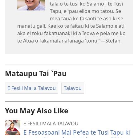
tala o te tusi ko Salamo i te Tusi
Tapu, e ‵pau eiloa mo tatou. Se
mea tāua ke fakaoti te aso ki se
manatu gali. Kae ko te faitau ki te Salamo e ati
aka ei toku fakatuanaki ki a Ieova e pela me ko
te Atua o fakamafanafanaga ‵tonu.”​—Stefan.
Mataupu Tai `Pau
E Fesili Mai a Talavou
Talavou
You May Also Like
E FESILI MAI A TALAVOU
E Fesoasoani Mai Pefea te Tusi Tapu ki