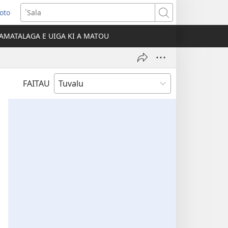
Loto
ns
`Sala
AMATALAGA E UIGA KI A MATOU
ow)
FAITAU