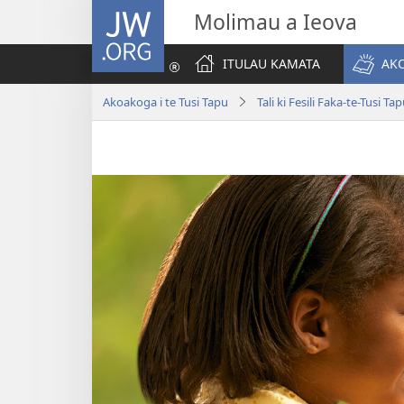
JW.ORG
Molimau a Ieova
ITULAU KAMATA
AKO
Akoakoga i te Tusi Tapu
Tali ki Fesili Faka-te-Tusi Ta