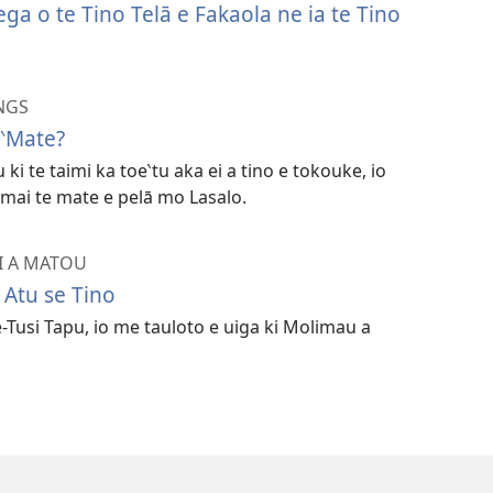
Vaega o te Tino Telā e Fakaola ne ia te Tino
NGS
 ‵Mate?
 ki te taimi ka toe‵tu aka ei a tino e tokouke, io
 mai te mate e pelā mo Lasalo.
I A MATOU
Atu se Tino
-te-Tusi Tapu, io me tauloto e uiga ki Molimau a