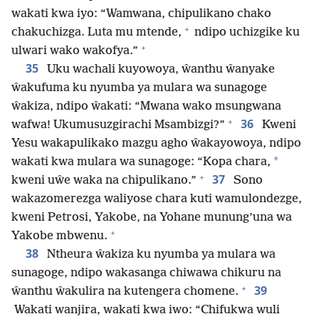
wakati kwa iyo: “Wamwana, chipulikano chako
+
chakuchizga. Luta mu mtende,
ndipo uchizgike ku
+
ulwari wako wakofya.”
35
Uku wachali kuyowoya, ŵanthu ŵanyake
ŵakufuma ku nyumba ya mulara wa sunagoge
ŵakiza, ndipo ŵakati: “Mwana wako msungwana
+
36
wafwa! Ukumusuzgirachi Msambizgi?”
Kweni
Yesu wakapulikako mazgu agho ŵakayowoya, ndipo
*
wakati kwa mulara wa sunagoge: “Kopa chara,
+
37
kweni uŵe waka na chipulikano.”
Sono
wakazomerezga waliyose chara kuti wamulondezge,
kweni Petrosi, Yakobe, na Yohane munung’una wa
+
Yakobe mbwenu.
38
Ntheura ŵakiza ku nyumba ya mulara wa
sunagoge, ndipo wakasanga chiwawa chikuru na
+
39
ŵanthu ŵakulira na kutengera chomene.
Wakati wanjira, wakati kwa iwo: “Chifukwa wuli