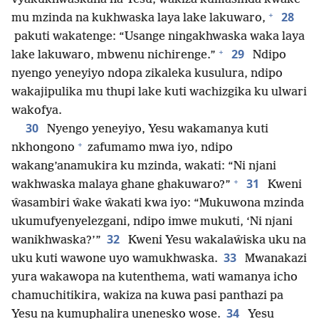
+
28
mu mzinda na kukhwaska laya lake lakuwaro,
pakuti wakatenge: “Usange ningakhwaska waka laya
+
29
lake lakuwaro, mbwenu nichirenge.”
Ndipo
nyengo yeneyiyo ndopa zikaleka kusulura, ndipo
wakajipulika mu thupi lake kuti wachizgika ku ulwari
wakofya.
30
Nyengo yeneyiyo, Yesu wakamanya kuti
+
nkhongono
zafumamo mwa iyo, ndipo
wakang’anamukira ku mzinda, wakati: “Ni njani
+
31
wakhwaska malaya ghane ghakuwaro?”
Kweni
ŵasambiri ŵake ŵakati kwa iyo: “Mukuwona mzinda
ukumufyenyelezgani, ndipo imwe mukuti, ‘Ni njani
32
wanikhwaska?’”
Kweni Yesu wakalaŵiska uku na
33
uku kuti wawone uyo wamukhwaska.
Mwanakazi
yura wakawopa na kutenthema, wati wamanya icho
chamuchitikira, wakiza na kuwa pasi panthazi pa
34
Yesu na kumuphalira unenesko wose.
Yesu