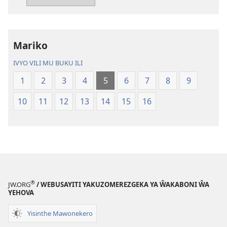
Mang’anamuliro
Mang’anamul
gha
gha
Charu
Charu
Chiphya
Chiphya
Mariko
IVYO VILI MU BUKU ILI
1
2
3
4
5
6
7
8
9
10
11
12
13
14
15
16
®
JW.ORG
/ WEBUSAYITI YAKUZOMEREZGEKA YA ŴAKABONI ŴA
YEHOVA
Yisinthe Mawonekero