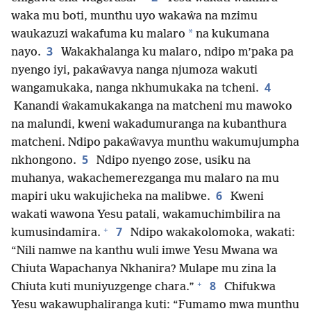
waka mu boti, munthu uyo wakaŵa na mzimu
*
waukazuzi wakafuma ku malaro
na kukumana
3
nayo.
Wakakhalanga ku malaro, ndipo m’paka pa
nyengo iyi, pakaŵavya nanga njumoza wakuti
4
wangamukaka, nanga nkhumukaka na tcheni.
Kanandi ŵakamukakanga na matcheni mu mawoko
na malundi, kweni wakadumuranga na kubanthura
matcheni. Ndipo pakaŵavya munthu wakumujumpha
5
nkhongono.
Ndipo nyengo zose, usiku na
muhanya, wakachemerezganga mu malaro na mu
6
mapiri uku wakujicheka na malibwe.
Kweni
wakati wawona Yesu patali, wakamuchimbilira na
+
7
kumusindamira.
Ndipo wakakolomoka, wakati:
“Nili namwe na kanthu wuli imwe Yesu Mwana wa
Chiuta Wapachanya Nkhanira? Mulape mu zina la
+
8
Chiuta kuti muniyuzgenge chara.”
Chifukwa
Yesu wakawuphaliranga kuti: “Fumamo mwa munthu