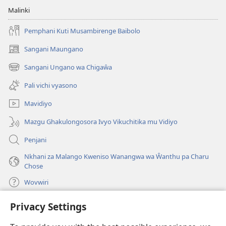
Malinki
Pemphani Kuti Musambirenge Baibolo
Sangani Maungano
(opens
new
Sangani Ungano wa Chigaŵa
(opens
window)
new
Pali vichi vyasono
window)
Mavidiyo
Mazgu Ghakulongosora Ivyo Vikuchitika mu Vidiyo
Penjani
Nkhani za Malango Kweniso Wanangwa wa Ŵanthu pa Charu
Chose
Wovwiri
Privacy Settings
Vyawanangwa
(opens
new