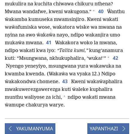
mukulira na kuchita chiwawa chikuru nthena?
+
40
Mwana wandafwe, kweni wakugona.”
Ŵanthu
ŵakamba kumuseka mwamsinjiro. Kweni wakati
waŵafumiska wose, wakatora wiske wa mwana na
nyina na awo ŵakaŵa nayo, ndipo wakanjira umo
41
mukaŵa mwana.
Wakakora woko la mwana,
ndipo wakati kwa iyo:
“Talita kumi,”
kung’anamura
+
42
kuti: “Msungwana, nkhukuphalira, ‘wuka!’”
Nyengo yeneyiyo, msungwana yura wakawuka na
kwamba kwenda. (Wakaŵa wa vyaka 12.) Ndipo
43
ŵakakondwa chomene.
Kweni wakaŵaphalira
mwakuwerezgawerezga kuti ŵaleke kuphalira
+
munthu waliyose za ichi,
ndipo wakati mwana
ŵamupe chakurya warye.
YAKUMANYUMA
YAPANTHAZI