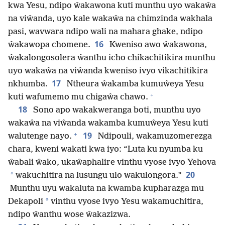
kwa Yesu, ndipo ŵakawona kuti munthu uyo wakaŵa
na viŵanda, uyo kale wakaŵa na chimzinda wakhala
pasi, wavwara ndipo wali na mahara ghake, ndipo
16
ŵakawopa chomene.
Kweniso awo ŵakawona,
ŵakalongosolera ŵanthu icho chikachitikira munthu
uyo wakaŵa na viŵanda kweniso ivyo vikachitikira
17
nkhumba.
Ntheura ŵakamba kumuŵeya Yesu
+
kuti wafumemo mu chigaŵa chawo.
18
Sono apo wakakweranga boti, munthu uyo
wakaŵa na viŵanda wakamba kumuŵeya Yesu kuti
+
19
walutenge nayo.
Ndipouli, wakamuzomerezga
chara, kweni wakati kwa iyo: “Luta ku nyumba ku
ŵabali ŵako, ukaŵaphalire vinthu vyose ivyo Yehova
20
*
wakuchitira na lusungu ulo wakulongora.”
Munthu uyu wakaluta na kwamba kupharazga mu
*
Dekapoli
vinthu vyose ivyo Yesu wakamuchitira,
ndipo ŵanthu wose ŵakazizwa.