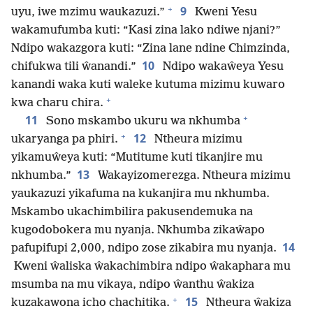
+
9
uyu, iwe mzimu waukazuzi.”
Kweni Yesu
wakamufumba kuti: “Kasi zina lako ndiwe njani?”
Ndipo wakazgora kuti: “Zina lane ndine Chimzinda,
10
chifukwa tili ŵanandi.”
Ndipo wakaŵeya Yesu
kanandi waka kuti waleke kutuma mizimu kuwaro
+
kwa charu chira.
+
11
Sono mskambo ukuru wa nkhumba
+
12
ukaryanga pa phiri.
Ntheura mizimu
yikamuŵeya kuti: “Mutitume kuti tikanjire mu
13
nkhumba.”
Wakayizomerezga. Ntheura mizimu
yaukazuzi yikafuma na kukanjira mu nkhumba.
Mskambo ukachimbilira pakusendemuka na
kugodobokera mu nyanja. Nkhumba zikaŵapo
14
pafupifupi 2,000, ndipo zose zikabira mu nyanja.
Kweni ŵaliska ŵakachimbira ndipo ŵakaphara mu
msumba na mu vikaya, ndipo ŵanthu ŵakiza
+
15
kuzakawona icho chachitika.
Ntheura ŵakiza