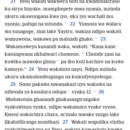
21
Yesu wakati wakwera boti na kwambukiraso
ku sirya linyake, mumphepete mwa nyanja, mzinda
ukuru ukawungana kwa iyo, uku iyo wachali mu
+
22
nyanja, pafupi na mtunda.
Yumoza wa ŵalara
ŵa sunagoge, zina lake Yayiro, wakiza ndipo wakati
+
23
wamuwona, wakawa pa malundi ghake.
Wakamuŵeya kanandi waka, wakati: “Kana kane
*
kasungwana nkhalwari chomene.
Chonde zani na
+
kuŵika mawoko ghinu
pa iko kuti kachire na kuŵa
24
kamoyo.”
Yesu wakaluta nayo. Ndipo mzinda
ukuru ukamulondezganga na kumufyenyelezga.
25
Sono pakaŵa mwanakazi uyo wakaŵa na
+
+
26
nthenda ya kusulura ndopa
vyaka 12.
Madokotala ghanandi ghakasazgirangako
vyakuŵinya vyake, ndipo wakamara vyake vyose.
Kweni wakachira chara, m’malo mwake suzgo lake
27
likalutiliranga munthazi.
Wakati wapulika vinthu
vyakukhwaskana na Yesu, wakiza kumasinda kwake