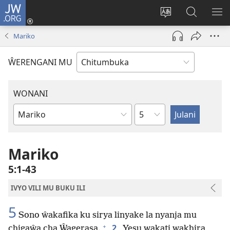
JW.ORG
Njirani
(opens
Sinthani
Penjani
ME
new
chiyowoyero
Vinthu
Mariko
window)
pa
JW.ORG
ŴERENGANI MU
WONANI
Mutu
Buku
la
mu
Mariko
Baibolo
5:1-43
IVYO VILI MU BUKU ILI
5
Sono ŵakafika ku sirya linyake la nyanja mu
+
2
chigaŵa cha Ŵagerasa.
Yesu wakati wakhira