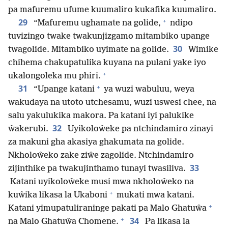
pa mafuremu ufume kuumaliro kukafika kuumaliro.
+
29
“Mafuremu ughamate na golide,
ndipo
tuvizingo twake twakunjizgamo mitambiko upange
30
twagolide. Mitambiko uyimate na golide.
Wimike
chihema chakupatulika kuyana na pulani yake iyo
+
ukalongoleka mu phiri.
+
31
“Upange katani
ya wuzi wabuluu, weya
wakudaya na utoto utchesamu, wuzi uswesi chee, na
salu yakulukika makora. Pa katani iyi palukike
32
ŵakerubi.
Uyikoloŵeke pa ntchindamiro zinayi
za makuni gha akasiya ghakumata na golide.
Nkholoŵeko zake ziŵe zagolide. Ntchindamiro
33
zijinthike pa twakujinthamo tunayi twasiliva.
Katani uyikoloŵeke musi mwa nkholoŵeko na
+
kuŵika likasa la Ukaboni
mukati mwa katani.
+
Katani yimupatuliraninge pakati pa Malo Ghatuŵa
+
34
na Malo Ghatuŵa Chomene.
Pa likasa la