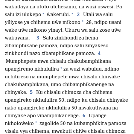
wakudaya na utoto utchesamu, na wuzi uswesi. Pa
+
+
2
salu izi ulukepo
ŵakerubi.
Utali wa salu
*
yiliyose ya chihema uŵe mikono
28, ndipo usani
wake uŵe mikono yinayi. Ukuru wa salu zose uŵe
+
3
wakuyana.
Salu zinkhondi za hema
zibamphikane pamoza, ndipo salu zinyakeso
4
zinkhondi nazo zibamphikane pamoza.
Mumphepete mwa chisalu chakubamphikana
*
upangiremo nkhululira
za wuzi wabuluu, ndimo
uchitireso na mumphepete mwa chisalu chinyake
chakubamphikana, umo chibamphikanenge na
5
chinyake.
Ku chisalu chimoza cha chihema
upangireko nkhululira 50, ndipo ku chisalu chinyake
nako upangireko nkhululira 50 mwakuthyana na
6
chinyake apo vibamphikanenge.
Upange
*
nkholoŵeko
zagolide 50 na kubamphikira pamoza
visalu vya chihema, mwakuti chiŵe chisalu chimoza