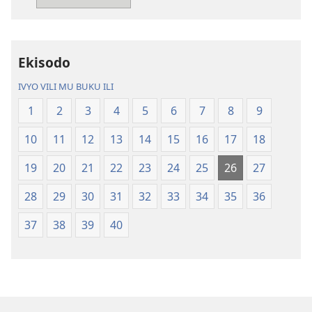
Mang’anamuliro
Mang’anamul
gha
gha
Charu
Charu
Chiphya
Chiphya
Ekisodo
IVYO VILI MU BUKU ILI
1
2
3
4
5
6
7
8
9
10
11
12
13
14
15
16
17
18
19
20
21
22
23
24
25
26
27
28
29
30
31
32
33
34
35
36
37
38
39
40