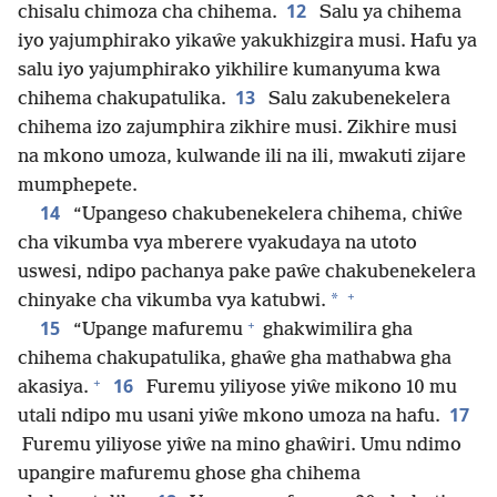
12
chisalu chimoza cha chihema.
Salu ya chihema
iyo yajumphirako yikaŵe yakukhizgira musi. Hafu ya
salu iyo yajumphirako yikhilire kumanyuma kwa
13
chihema chakupatulika.
Salu zakubenekelera
chihema izo zajumphira zikhire musi. Zikhire musi
na mkono umoza, kulwande ili na ili, mwakuti zijare
mumphepete.
14
“Upangeso chakubenekelera chihema, chiŵe
cha vikumba vya mberere vyakudaya na utoto
uswesi, ndipo pachanya pake paŵe chakubenekelera
+
*
chinyake cha vikumba vya katubwi.
+
15
“Upange mafuremu
ghakwimilira gha
chihema chakupatulika, ghaŵe gha mathabwa gha
+
16
akasiya.
Furemu yiliyose yiŵe mikono 10 mu
17
utali ndipo mu usani yiŵe mkono umoza na hafu.
Furemu yiliyose yiŵe na mino ghaŵiri. Umu ndimo
upangire mafuremu ghose gha chihema