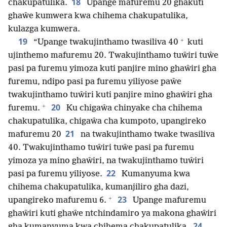
18
chakupatulika.
Upange mafuremu 20 ghakuti
ghaŵe kumwera kwa chihema chakupatulika,
kulazga kumwera.
+
19
“Upange twakujinthamo twasiliva 40
kuti
ujinthemo mafuremu 20. Twakujinthamo tuŵiri tuŵe
pasi pa furemu yimoza kuti panjire mino ghaŵiri gha
furemu, ndipo pasi pa furemu yiliyose paŵe
twakujinthamo tuŵiri kuti panjire mino ghaŵiri gha
+
20
furemu.
Ku chigaŵa chinyake cha chihema
chakupatulika, chigaŵa cha kumpoto, upangireko
21
mafuremu 20
na twakujinthamo twake twasiliva
40. Twakujinthamo tuŵiri tuŵe pasi pa furemu
yimoza ya mino ghaŵiri, na twakujinthamo tuŵiri
22
pasi pa furemu yiliyose.
Kumanyuma kwa
chihema chakupatulika, kumanjiliro gha dazi,
+
23
upangireko mafuremu 6.
Upange mafuremu
ghaŵiri kuti ghaŵe ntchindamiro ya makona ghaŵiri
24
gha kumanyuma kwa chihema chakupatulika.