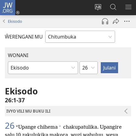
JW.ORG
Njirani
(opens
Sinthani
Penjani
ME
new
chiyowoyero
Vinthu
Ekisodo
window)
pa
JW.ORG
ŴERENGANI MU
WONANI
Mutu
Buku
la
mu
Ekisodo
Baibolo
26:1-37
IVYO VILI MU BUKU ILI
26
+
“Upange chihema
chakupatulika. Upangire
salu 10 zakulukika makora, wuzi wabuluu, weya