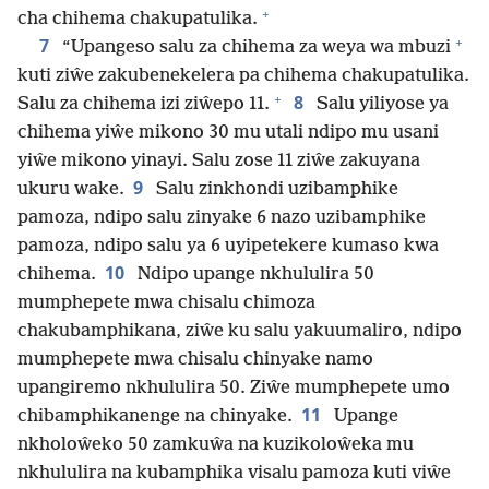
+
cha chihema chakupatulika.
+
7
“Upangeso salu za chihema za weya wa mbuzi
kuti ziŵe zakubenekelera pa chihema chakupatulika.
+
8
Salu za chihema izi ziŵepo 11.
Salu yiliyose ya
chihema yiŵe mikono 30 mu utali ndipo mu usani
yiŵe mikono yinayi. Salu zose 11 ziŵe zakuyana
9
ukuru wake.
Salu zinkhondi uzibamphike
pamoza, ndipo salu zinyake 6 nazo uzibamphike
pamoza, ndipo salu ya 6 uyipetekere kumaso kwa
10
chihema.
Ndipo upange nkhululira 50
mumphepete mwa chisalu chimoza
chakubamphikana, ziŵe ku salu yakuumaliro, ndipo
mumphepete mwa chisalu chinyake namo
upangiremo nkhululira 50. Ziŵe mumphepete umo
11
chibamphikanenge na chinyake.
Upange
nkholoŵeko 50 zamkuŵa na kuzikoloŵeka mu
nkhululira na kubamphika visalu pamoza kuti viŵe