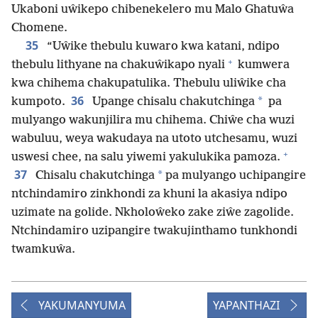
Ukaboni uŵikepo chibenekelero mu Malo Ghatuŵa
Chomene.
35
“Uŵike thebulu kuwaro kwa katani, ndipo
+
thebulu lithyane na chakuŵikapo nyali
kumwera
kwa chihema chakupatulika. Thebulu uliŵike cha
36
*
kumpoto.
Upange chisalu chakutchinga
pa
mulyango wakunjilira mu chihema. Chiŵe cha wuzi
wabuluu, weya wakudaya na utoto utchesamu, wuzi
+
uswesi chee, na salu yiwemi yakulukika pamoza.
37
*
Chisalu chakutchinga
pa mulyango uchipangire
ntchindamiro zinkhondi za khuni la akasiya ndipo
uzimate na golide. Nkholoŵeko zake ziŵe zagolide.
Ntchindamiro uzipangire twakujinthamo tunkhondi
twamkuŵa.
YAKUMANYUMA
YAPANTHAZI