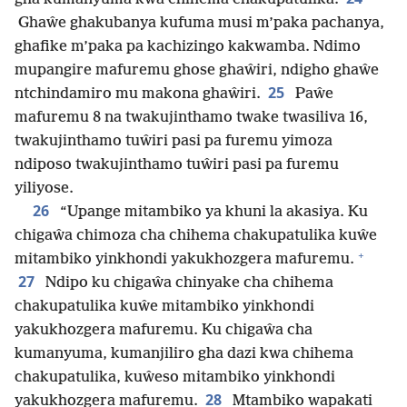
Ghaŵe ghakubanya kufuma musi m’paka pachanya,
ghafike m’paka pa kachizingo kakwamba. Ndimo
mupangire mafuremu ghose ghaŵiri, ndigho ghaŵe
25
ntchindamiro mu makona ghaŵiri.
Paŵe
mafuremu 8 na twakujinthamo twake twasiliva 16,
twakujinthamo tuŵiri pasi pa furemu yimoza
ndiposo twakujinthamo tuŵiri pasi pa furemu
yiliyose.
26
“Upange mitambiko ya khuni la akasiya. Ku
chigaŵa chimoza cha chihema chakupatulika kuŵe
+
mitambiko yinkhondi yakukhozgera mafuremu.
27
Ndipo ku chigaŵa chinyake cha chihema
chakupatulika kuŵe mitambiko yinkhondi
yakukhozgera mafuremu. Ku chigaŵa cha
kumanyuma, kumanjiliro gha dazi kwa chihema
chakupatulika, kuŵeso mitambiko yinkhondi
28
yakukhozgera mafuremu.
Mtambiko wapakati