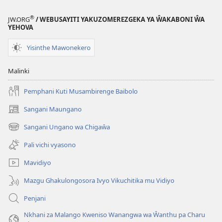
®
JW.ORG
/ WEBUSAYITI YAKUZOMEREZGEKA YA ŴAKABONI ŴA
YEHOVA
Yisinthe Mawonekero
Malinki
Pemphani Kuti Musambirenge Baibolo
Sangani Maungano
(opens
new
Sangani Ungano wa Chigaŵa
(opens
window)
new
Pali vichi vyasono
window)
Mavidiyo
Mazgu Ghakulongosora Ivyo Vikuchitika mu Vidiyo
Penjani
Nkhani za Malango Kweniso Wanangwa wa Ŵanthu pa Charu