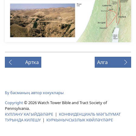
Артка
Алга
Бу басманың автор хокуклары
Copyright
© 2026 Watch Tower Bible and Tract Society of
Pennsylvania.
КУЛЛАНУ КАГЫЙДӘЛӘРЕ
|
КОНФИДЕНЦИАЛЬ МӘГЪЛҮМАТ
ТУРЫНДА КИЛЕШҮ
|
КУРКЫНЫЧСЫЗЛЫК КӨЙЛӘҮЛӘРЕ