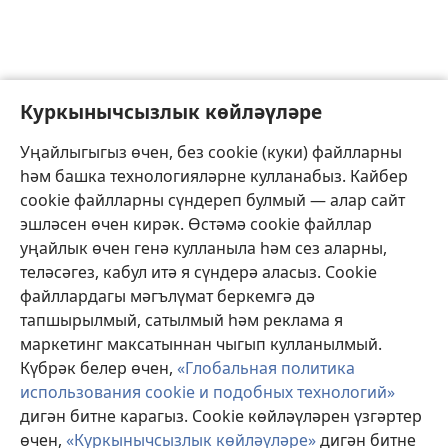
Куркынычсызлык көйләүләре
Уңайлыгыгыз өчен, без cookie (куки) файлларны
һәм башка технологияләрне кулланабыз. Кайбер
cookie файлларны сүндереп булмый — алар сайт
эшләсен өчен кирәк. Өстәмә cookie файллар
уңайлык өчен генә кулланыла һәм сез аларны,
теләсәгез, кабул итә я сүндерә аласыз. Cookie
файллардагы мәгълүмат беркемгә дә
тапшырылмый, сатылмый һәм реклама я
маркетинг максатыннан чыгып кулланылмый.
Күбрәк белер өчен,
«Глобальная политика
использования cookie и подобных технологий»
дигән битне карагыз. Cookie көйләүләрен үзгәртер
өчен,
«Куркынычсызлык көйләүләре»
дигән битне