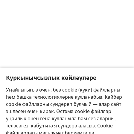
Куркынычсызлык көйләүләре
Уңайлыгыгыз өчен, без cookie (куки) файлларны
һәм башка технологияләрне кулланабыз. Кайбер
cookie файлларны сүндереп булмый — алар сайт
эшләсен өчен кирәк. Өстәмә cookie файллар
уңайлык өчен генә кулланыла һәм сез аларны,
теләсәгез, кабул итә я сүндерә аласыз. Cookie
файллардагы мәгълүмат беркемгә дә