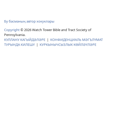
Бу басманың автор хокуклары
Copyright
© 2026 Watch Tower Bible and Tract Society of
Pennsylvania.
КУЛЛАНУ КАГЫЙДӘЛӘРЕ
|
КОНФИДЕНЦИАЛЬ МӘГЪЛҮМАТ
ТУРЫНДА КИЛЕШҮ
|
КУРКЫНЫЧСЫЗЛЫК КӨЙЛӘҮЛӘРЕ