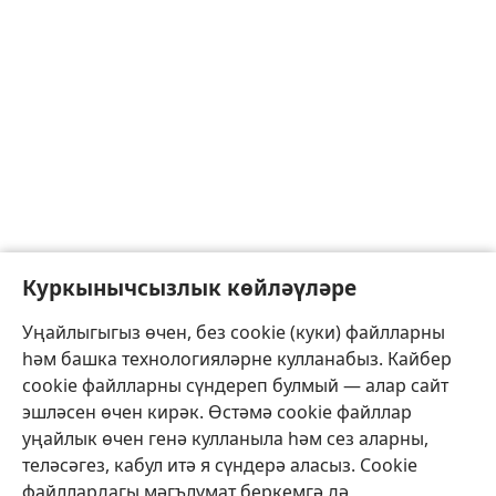
Куркынычсызлык көйләүләре
Уңайлыгыгыз өчен, без cookie (куки) файлларны
һәм башка технологияләрне кулланабыз. Кайбер
cookie файлларны сүндереп булмый — алар сайт
эшләсен өчен кирәк. Өстәмә cookie файллар
уңайлык өчен генә кулланыла һәм сез аларны,
теләсәгез, кабул итә я сүндерә аласыз. Cookie
файллардагы мәгълүмат беркемгә дә