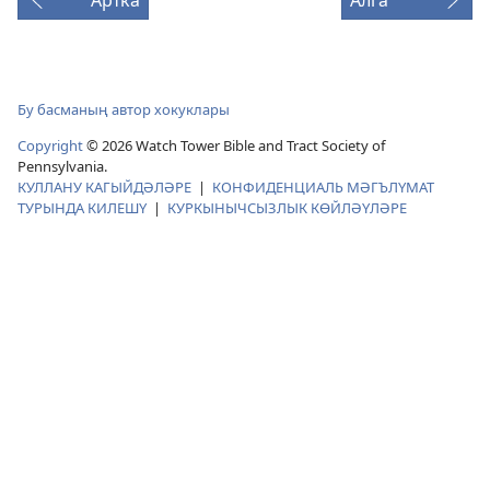
Бу басманың автор хокуклары
Copyright
© 2026 Watch Tower Bible and Tract Society of
Pennsylvania.
КУЛЛАНУ КАГЫЙДӘЛӘРЕ
|
КОНФИДЕНЦИАЛЬ МӘГЪЛҮМАТ
ТУРЫНДА КИЛЕШҮ
|
КУРКЫНЫЧСЫЗЛЫК КӨЙЛӘҮЛӘРЕ