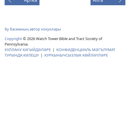
Бу басманың автор хокуклары
Copyright
© 2026 Watch Tower Bible and Tract Society of
Pennsylvania.
КУЛЛАНУ КАГЫЙДӘЛӘРЕ
|
КОНФИДЕНЦИАЛЬ МӘГЪЛҮМАТ
ТУРЫНДА КИЛЕШҮ
|
КУРКЫНЫЧСЫЗЛЫК КӨЙЛӘҮЛӘРЕ