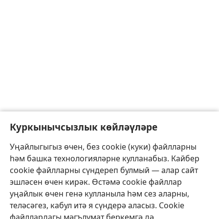
Куркынычсызлык көйләүләре
Уңайлыгыгыз өчен, без cookie (куки) файлларны
һәм башка технологияләрне кулланабыз. Кайбер
cookie файлларны сүндереп булмый — алар сайт
эшләсен өчен кирәк. Өстәмә cookie файллар
уңайлык өчен генә кулланыла һәм сез аларны,
теләсәгез, кабул итә я сүндерә аласыз. Cookie
файллардагы мәгълүмат беркемгә дә