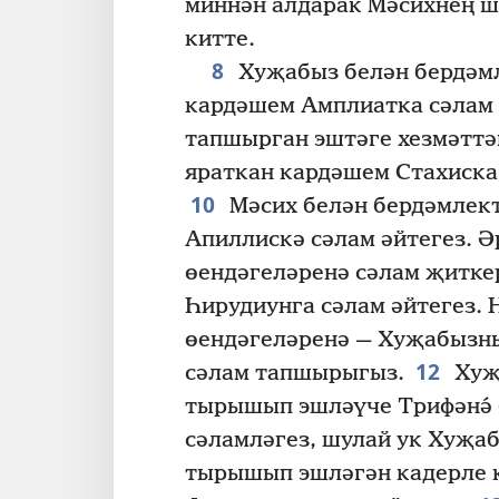
миннән алдарак Мәсихнең ш
китте.
8
Хуҗабыз белән бердәмл
кардәшем Амплиатка сәлам 
тапшырган эштәге хезмәттә
яраткан кардәшем Стахиска
10
Мәсих белән бердәмлект
Апиллискә сәлам әйтегез. 
өендәгеләренә сәлам җитке
Һирудиунга сәлам әйтегез.
өендәгеләренә — Хуҗабызн
12
сәлам тапшырыгыз.
Хуҗ
тырышып эшләүче Трифәнә́ 
сәламләгез, шулай ук Хуҗа
тырышып эшләгән кадерле 