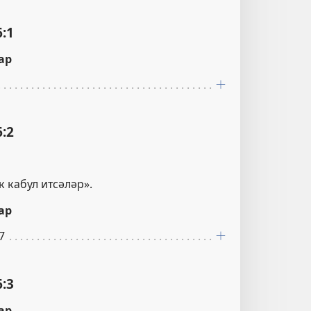
:1
ар
:2
к кабул итсәләр».
ар
7
:3
ар