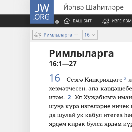
JW.ORG
Йәһвә Шаһитләре
БАШ БИТ
ИЗГЕ ЯЗ
Римлыларга
16
Римлыларга
16:1—27
16
а
Сезгә Кинкриядәге
җ
хезмәтчесен, апа-кардәшеб
2
итәм.
Ул Хуҗабызга иман
шуңа күрә изгеләрне ничек 
да шулай ук кабул итегез һә
ярдәм кирәк булса ярдәм кү