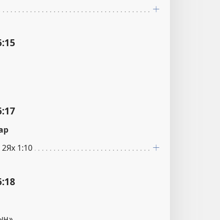
:15
:17
ар
; 2Ях 1:10
:18
ың».