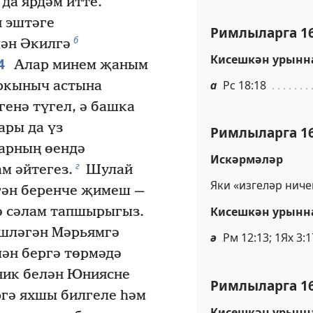
да ярдәм итте.
 эштәге
Римлыларга 16
б
лән Әкилгә
Кисешкән урынн
4
Алар минем җаным
а
Рс 18:18
ркыныч астына
генә түгел, ә башка
ры да үз
Римлыларга 16
арның өендә
Искәрмәләр
г
м әйтегез.
Шулай
Яки «изгеләр ниче
лгән беренче җимеш —
ә сәлам тапшырыгыз.
Кисешкән урынн
шләгән Мәрьямгә
ә
Рм 12:13; 1Ях 3:1
ән бергә төрмәдә
ник белән Юниясне
Римлыларга 16
гә яхшы билгеле һәм
Кисешкән урынн