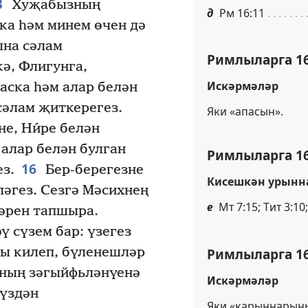
3
Хуҗабызның
д
Рм 16:11
ка һәм минем өчен дә
ына сәлам
Римлыларга 16
ә, Флигунга,
Искәрмәләр
аска һәм алар белән
сәлам җиткерегез.
Яки «апасын».
е, Ни́ре белән
алар белән булган
Римлыларга 16
16
з.
Бер-берегезне
Кисешкән урынн
ләгез. Сезгә Мәсихнең
е
Мт 7:15; Тит 3:10
әрен тапшыра.
ү сүзем бар: үзегез
Римлыларга 16
ы килеп, бүленешләр
нның зәгыйфьләнүенә
Искәрмәләр
күздән
Яки «карыннарын