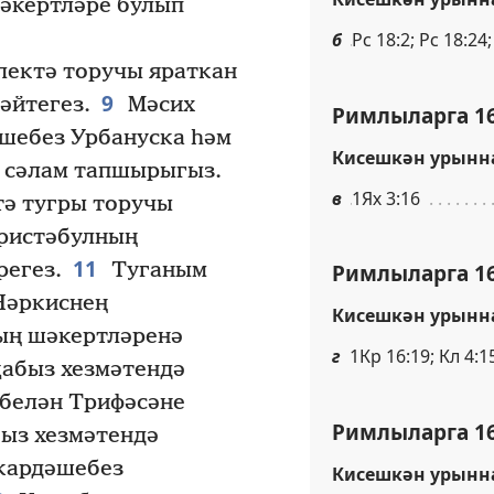
әкертләре булып
б
Рс 18:2; Рс 18:24
ектә торучы яраткан
9
әйтегез.
Мәсих
Римлыларга 16
шебез Урбануска һәм
Кисешкән урынн
 сәлам тапшырыгыз.
в
1Ях 3:16
ә тугры торучы
Әристәбулның
11
регез.
Туганым
Римлыларга 16
 Нәркиснең
Кисешкән урынн
ың шәкертләренә
г
1Кр 16:19; Кл 4:1
абыз хезмәтендә
белән Трифәсәне
Римлыларга 16
быз хезмәтендә
кардәшебез
Кисешкән урынн