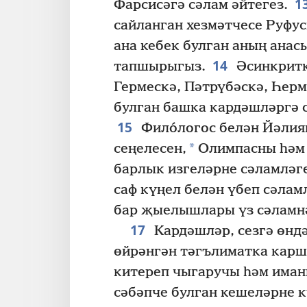
1
Фарсисәгә сәлам әйтегез.
сайланган хезмәтчесе Руфус
ана кебек булган аның анас
14
тапшырыгыз.
Әсинкритк
Гермескә, Пәтрүбәскә, Һерм
булган башка кардәшләргә 
15
Фило́логос белән Йәлиян
*
сеңелесен,
Олимпасны һәм 
барлык изгеләрне сәламләге
саф күңел белән үбеп сәлам
бар җыелышлары үз сәламн
17
Кардәшләр, сезгә өндә
өйрәнгән тәгълиматка карш
китереп чыгаручы һәм има
сәбәпче булган кешеләрне 