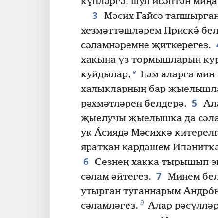
күпләргә, шул исәптән миңа 
3
Мәсих Гайсә тапшырган
хезмәттәшләрем Прискә́ бе
сәламнәремне җиткерегез.
хакына үз тормышларын ку
в
куйдылар,
һәм аларга мин 
халыкларның бар җыелышла
5
рәхмәтләрен белдерә.
Ал
җыелучы җыелышка да сәла
ук А́сиядә Мәсихкә китере
яраткан кардәшем Ипәнитк
6
Сезнең хакка тырышып э
7
сәлам әйтегез.
Минем бел
утырган туганнарым Андро́
д
сәламләгез.
Алар рәсүлләр