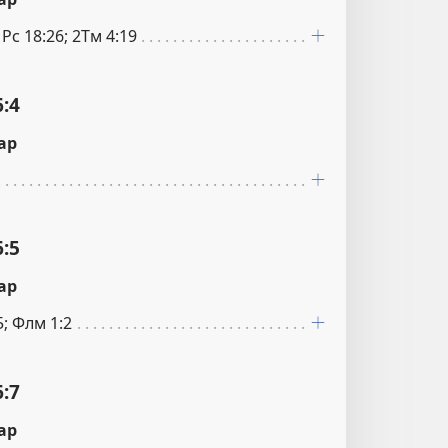
; Рс 18:26; 2Тм 4:19
:4
ар
:5
ар
5; Флм 1:2
:7
ар