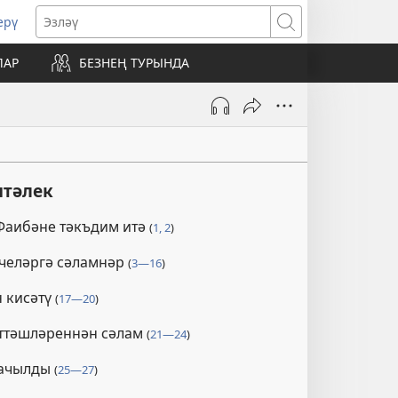
ерү
ңа
Эзләү
әрәзәдә
ЛАР
БЕЗНЕҢ ТУРЫНДА
чыла
чтәлек
 Фаибәне тәкъдим итә
(
1, 2
)
челәргә сәламнәр
(
3—16
)
 кисәтү
(
17—20
)
ттәшләреннән сәлам
(
21—24
)
 ачылды
(
25—27
)