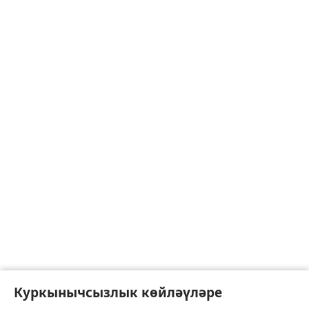
Куркынычсызлык көйләүләре