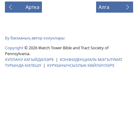
Артка
Алга
Бу басманың автор хокуклары
Copyright
©
2026
Watch Tower Bible and Tract Society of
Pennsylvania.
КУЛЛАНУ КАГЫЙДӘЛӘРЕ
|
КОНФИДЕНЦИАЛЬ МӘГЪЛҮМАТ
ТУРЫНДА КИЛЕШҮ
|
КУРКЫНЫЧСЫЗЛЫК КӨЙЛӘҮЛӘРЕ