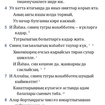
төшенүчәнлеге инде юк.
4
Ул хәтта ятагында да явыз ниятләр корып ята.
Аның аягы яхшы юлда тормый,
Ул начар булганны кире какмый.
5
И Йәһвә, синең тугры мәхәббәтең — күкләргә
б
кадәр,
Тугрылыгың болытларга кадәр җитә.
в
6
*
Синең тәкъвалыгың мәһабәт таулар күк,
Хөкемнәрең очсыз-кырыйсыз тирән сулар
г
шикелле.
И Йәһвә, син кешене дә, җанварны да
д
*
саклыйсың.
7
И Аллаһы, синең тугры мәхәббәтең шундый
е
кыйммәтле!
Канатларыңның күләгәсе астында адәм
ж
балалары сыеныч таба.
8
Алар йортыңдагы чиксез юмартлыгыңнан
з