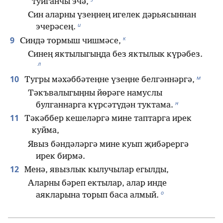
туйганчы эчә,
Син аларны үзеңнең игелек дәрьясыннан
и
эчерәсең.
к
9
Синдә тормыш чишмәсе,
Синең яктылыгыңда без яктылык күрәбез.
л
м
10
Тугры мәхәббәтеңне үзеңне белгәннәргә,
Тәкъвалыгыңны йөрәге намуслы
н
булганнарга күрсәтүдән туктама.
11
Тәкәббер кешеләргә мине таптарга ирек
куйма,
Явыз бәндәләргә мине куып җибәрергә
ирек бирмә.
12
Менә, явызлык кылучылар егылды,
Аларны бәреп ектылар, алар инде
о
аякларына торып баса алмый.