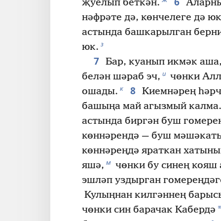
6
җуелып беткән.
Аларны
нәфрәте дә, көнчелеге дә ю
астында башкарылган берн
з
юк.
7
Бар, куанып икмәк аша
и
белән шәраб эч,
чөнки Алл
8
к
ошады.
Киемнәрең һәрч
башыңа май агызмый калма
астында биргән буш гомере
көннәрендә — буш мәшәкать
көннәреңдә яраткан хатыны
м
яшә,
чөнки бу синең кояш
эшләп уздырган гомереңдәг
Кулыңнан килгәннең барыс
чөнки син барачак Кабердә