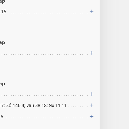
ар
:15
ар
ар
17; Зб 146:4; Иш 38:18; Ях 11:11
16