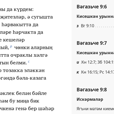
Вәгазьче 9:6
ы да күрдем:
Кисешкән урынн
 җитезләр, ә сугышта
 һәрвакытта да
з
Вг 9:10
ләре һәрчакта да
е кешеләр
Вәгазьче 9:7
р
мый,
чөнки аларның
Кисешкән урынн
ытта очраклы хәлгә
с
и
Кн 12:7; Зб 104:1
тын белми.
р тозакка эләккән
к
Кн 16:15; Рс 14:1
әгәндә бәла-казага
Вәгазьче 9:8
әклек белән бәйле
Искәрмәләр
һәм бу миңа бик
Ягъни матәм киеме
чкенә генә бер шәһәр