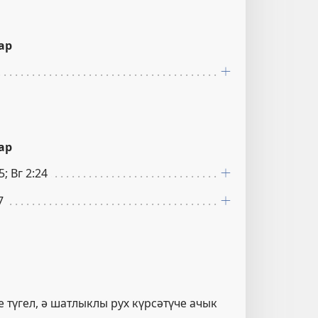
ар
ар
5; Вг 2:24
7
 түгел, ә шатлыклы рух күрсәтүче ачык