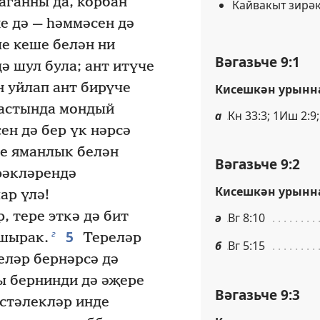
маганны да, корбан
Кайвакыт зирә
е дә — һәммәсен дә
е кеше белән ни
Вәгазьче 9:1
ә шул була; ант итүче
н уйлап ант бирүче
Кисешкән урынн
астында мондый
а
Кн 33:3; 1Иш 2:9;
ен дә бер үк нәрсә
е яманлык белән
Вәгазьче 9:2
рәкләрендә
Кисешкән урынн
ар үлә!
, тере эткә дә бит
ә
Вг 8:10
5
г
хшырак.
Тереләр
б
Вг 5:15
еләр бернәрсә дә
ы бернинди дә әҗере
Вәгазьче 9:3
истәлекләр инде