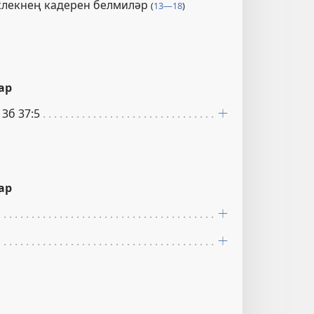
клекнең кадерен белмиләр
(
13—18
)
ар
 Зб 37:5
ар