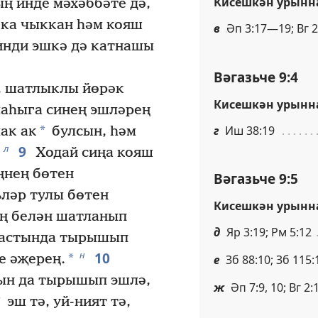
Кисешкән урынн
ң инде мәхәббәте дә,
кка чыккан һәм кояш
в
Әп 3:17—19; Вг 2
инди эшкә дә катнашы
Вәгазьче 9:4
, шатлыклы йөрәк
Кисешкән урынн
аһыга синең эшләрең
г
Иш 38:19
*
ак ак
булсын, һәм
9
л
.
Ходай сиңа кояш
ңнең бөтен
Вәгазьче 9:5
ләр тулы бөтен
Кисешкән урынн
ң белән шатланып
д
Яр 3:19; Рм 5:12
 астында тырышып
10
н
*
е әҗерең.
е
Зб 88:10; Зб 115:
ын да тырышып эшлә,
ж
Әп 7:9, 10; Вг 2:
*
эш тә, уй-ният тә,