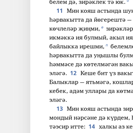
о
белем дә, зирәклек тә юк.
11
Мин кояш астында шун
һәрвакытта да йөгерештә —
ө
көчлеләр җиңми,
зирәкләр
икмәккә ия булмый, акыл ия
п
байлыкка ирешми,
белемл
һәрвакытта да уңышлы бул
һәммәсе дә көтелмәгән вак
12
эләгә.
Кеше бит үз вакы
Балыклар — ятьмәгә, кошла
кебек, адәм уллары да көтм
эләгә.
13
Мин кояш астында зир
мондый нәрсәне дә күрдем, 
14
тәэсир итте:
халкы аз ке