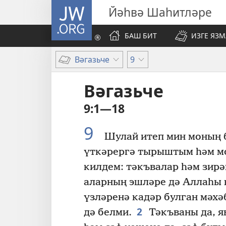
JW.ORG
Йәһвә Шаһитләре
БАШ БИТ
ИЗГЕ ЯЗ
Вәгазьче
9
Вәгазьче
9:1—18
9
Шулай итеп мин моның 
үткәрергә тырыштым һәм м
килдем: тәкъвалар һәм зирә
аларның эшләре дә Аллаһы 
үзләренә кадәр булган мәхә
2
дә белми.
Тәкъваны да, я