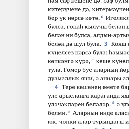
һәм саф кешене дә, саф бул
китерүчене дә, китермәүчен
б
бер үк нәрсә көтә.
Игелекл
булса, гөнаһ кылучы белән д
белән ни булса, алдын-арты
3
белән дә шул була.
Кояш 
күңелсез нәрсә була: һәммәс
в
көткәнгә күрә,
кеше күңел
тула. Гомер буе аларның йө
дуамаллык яши, ә аннары ал
4
Тере кешенең өмете бар
үле арысланга караганда я
д
үләчәкләрен беләләр,
ә үл
е
белми.
Аларның инде алас
юк, чөнки алар турындагы 
ж