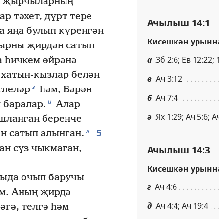
ан җырчыларның
р тәхет, дүрт тере
Ачылыш 14:1
 яңа булып күренгән
Кисешкән урынн
ырны җирдән сатып
а
Зб 2:6; Ев 12:22; 
 һичкем өйрәнә
 хатын-кызлар белән
в
Ач 3:12
з
тлеләр
һәм, Бәрән
б
Ач 7:4
и
п баралар.
Алар
ә
Ях 1:29; Ач 5:6; А
шланган беренче
5
л
н сатып алынган.
н сүз чыкмаган,
Ачылыш 14:3
Кисешкән урынн
рыда очып баручы
г
Ач 4:6
м. Аның җирдә
д
Ач 4:4; Ач 19:4
әгә, телгә һәм