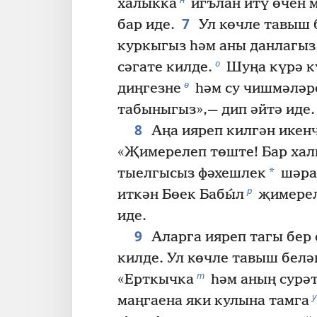
халыкка
игълан итү өчен 
7
бар иде.
Ул көчле тавыш 
куркыгыз һәм аны данлагыз
о
сәгате килде.
Шуңа күрә к
ө
диңгезне
һәм су чишмәләр
табыныгыз»,— дип әйтә иде.
8
Аңа ияреп килгән икен
«Җимерелеп төште! Бар ха
*
тыелгысыз фәхешлек
шәра
р
иткән Бөек Бабы́л
җимерел
иде.
9
Аларга ияреп тагы бер
килде. Ул көчле тавыш белә
т
«Ерткычка
һәм аның сурә
у
маңгаена яки кулына тамга