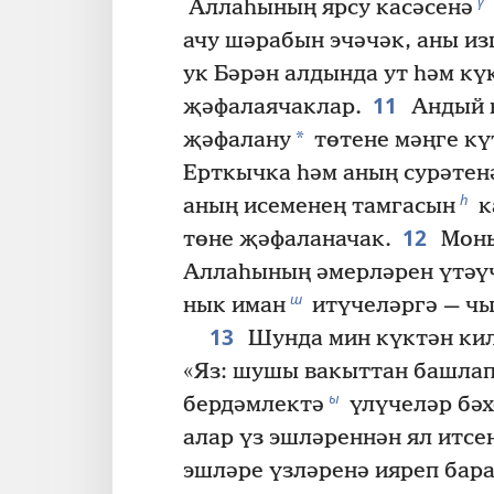
ү
Аллаһының ярсу касәсенә
ачу шәрабын эчәчәк, аны из
ук Бәрән алдында ут һәм кү
11
җәфалаячаклар.
Андый 
*
җәфалану
төтене мәңге кү
Ерткычка һәм аның сурәтен
һ
аның исеменең тамгасын
к
12
төне җәфаланачак.
Моны
Аллаһының әмерләрен үтәүч
ш
нык иман
итүчеләргә — чы
13
Шунда мин күктән кил
«Яз: шушы вакыттан башла
ы
бердәмлектә
үлүчеләр бәхе
алар үз эшләреннән ял итсе
эшләре үзләренә ияреп бара