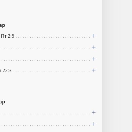
ар
1Пт 2:6
ч 22:3
ар