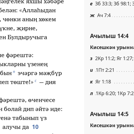
мәңгелек яхшы хәбәре
е
Зб 33:3; Зб 98:1; 
белән: «Аллаһыдан
ж
Ач 7:4
, чөнки аның хөкем
үкне, җирне,
Ачылыш 14:4
ен Булдыручыга
Кисешкән урынн
че фәрештә:
з
2Кр 11:2; Яг 1:27;
лыкларны үзенең
и
1Пт 2:21
п
бын
эчәргә мәҗбүр
с
к
Яг 1:18
еп төште!»
— дия
л
1Кр 6:20; 1Кр 7:2
 фәрештә, өченчесе
н болай дип әйтә иде:
Ачылыш 14:5
тенә табынып үз
Кисешкән урынн
10
алучы да