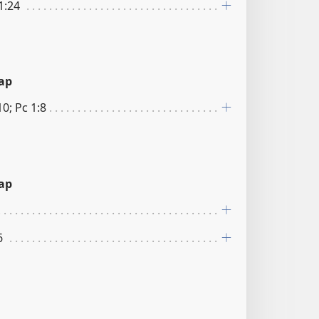
1:24
ар
0; Рс 1:8
ар
6