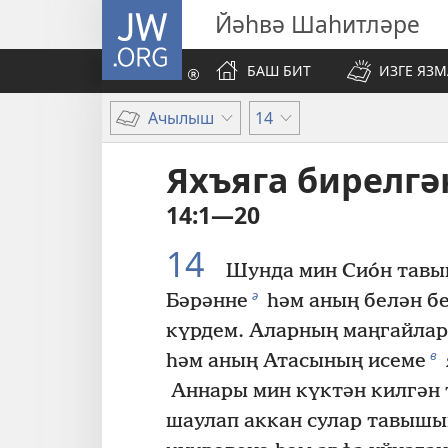
JW.ORG
Йәһвә Шаһитләре
БАШ БИТ
ИЗГЕ ЯЗ
Ачылыш
14
Яхъяга бирелг
14:1—20
14
Шунда мин Сио́н тавы
ә
Бәрәнне
һәм аның белән бе
күрдем. Аларның маңгайлар
в
һәм аның Атасының исеме
Аннары мин күктән килгән 
шаулап аккан сулар тавышы