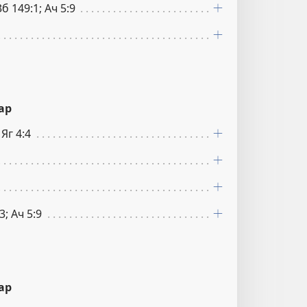
Зб 149:1; Ач 5:9
ар
 Яг 4:4
3; Ач 5:9
ар