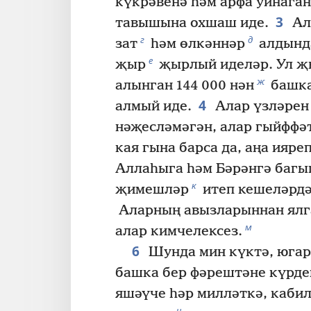
күкрәвенә һәм арфа уйнаг
3
тавышына охшаш иде.
Ала
г
д
зат
һәм өлкәннәр
алдында
е
җыр
җырлый иделәр. Ул җ
ж
алынган 144 000 нән
башка
4
алмый иде.
Алар үзләрен
нәҗесләмәгән, алар гыйффә
кая гына барса да, аңа ияре
Аллаһыга һәм Бәрәнгә багы
к
җимешләр
итеп кешеләрдә
Аларның авызларыннан ялга
м
алар кимчелексез.
6
Шунда мин күктә, юга
башка бер фәрештәне күрде
яшәүче һәр милләткә, кабил
н