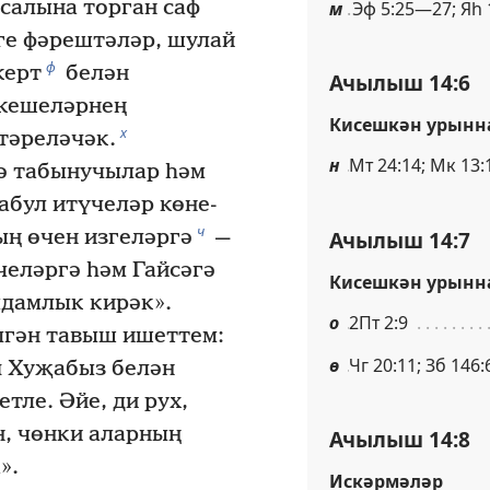
салына торган саф
м
Эф 5:25—27; Яһ 
ге фәрештәләр, шулай
ф
керт
белән
Ачылыш 14:6
кешеләрнең
Кисешкән урынн
х
тәреләчәк.
н
Мт 24:14; Мк 13:1
ә табынучылар һәм
абул итүчеләр көне-
ч
Ачылыш 14:7
ң өчен изгеләргә
—
еләргә һәм Гайсәгә
Кисешкән урынн
дамлык кирәк».
о
2Пт 2:9
гән тавыш ишеттем:
ө
Чг 20:11; Зб 146:
п Хуҗабыз белән
тле. Әйе, ди рух,
н, чөнки аларның
Ачылыш 14:8
».
Искәрмәләр