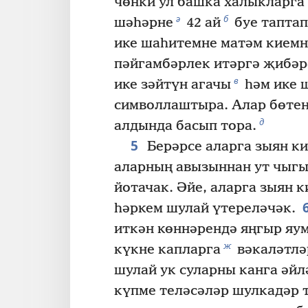
чөнки ул башка халыкларга 
ә
б
шәһәрне
42 ай
буе таптап
ике шаһитемне матәм кием
пәйгамбәрлек итәргә җибәр
в
ике зәйтүн агачы
һәм ике 
символлаштыра. Алар бөте
д
алдында басып тора.
5
Берәрсе аларга зыян ки
аларның авызыннан ут чыг
йотачак. Әйе, аларга зыян 
һәркем шулай үтереләчәк.
иткән көннәрендә яңгыр яу
ж
күкне капларга
вәкаләтлә
шулай ук суларны канга әйл
күпме теләсәләр шулкадәр 