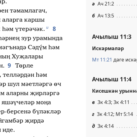
ар.
ә
Ач 21:2
ен тәмамлагач,
б
Ач 13:5
 аларга каршы
8
и
 һәм үтерәчәк.
Ачылыш 11:3
һәрнең зур урамында
мәгънәдә Сәдү́м һәм
Искәрмәләр
рның Хуҗалары
Мт 11:21
дәге иск
9
н.
Төрле
, телләрдән һәм
Ачылыш 11:4
әр шул мәетләргә өч
Кисешкән урынн
әм аларны җирләргә
в
Зк 4:3; Зк 4:11
яшәүчеләр моңа
ер-берсенә бүләкләр
г
Зк 4:12; Мт 5:14
әйгамбәр җирдә
д
Зк 4:14
 иде.