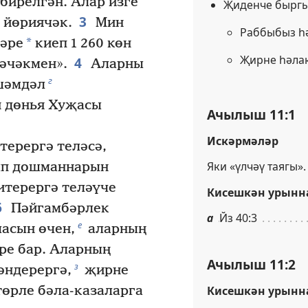
бирелгән. Алар изге
Җиденче бырг
3
 йөриячәк.
Мин
Раббыбыз һ
*
нәре
киеп 1 260 көн
Җирне һәлак
4
әчәкмен».
Аларны
г
шәмдәл
н дөнья Хуҗасы
Ачылыш 11:1
Искәрмәләр
терергә теләсә,
Яки «үлчәү таягы».
ып дошманнарын
китерергә теләүче
Кисешкән урынн
6
Пәйгамбәрлек
а
Йз 40:3
е
масын өчен,
аларның
ре бар. Аларның
Ачылыш 11:2
з
әндерергә,
җирне
төрле бәла-казаларга
Кисешкән урынн