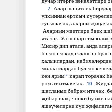
дучар итәргә вәкаләтләре б
7
Алар шаһитлек бирүләр
упкыннан ерткыч күтәрелеп
сугышачак, аларны җиңәчәк
Аларның мәетләре бөек шә
ятачак. Ул шәһәр символик 
Мисыр дип атала, анда ала
баганага кадакланган булга
халыклардан, кабиләләрдән
милләтләрдән булган кешел
к
көн ярым
карап торачак һ
10
рөхсәт итмәячәк.
Җирдә 
шатланып бәйрәм итәчәк, б
җибәрәчәк, чөнки бу ике п
яшәүчеләрне күп җәфалаган