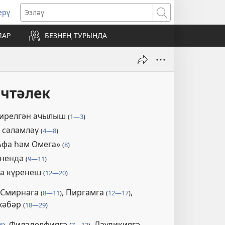
ерү
ңа
Эзләү
әрәзәдә
ЛАР
БЕЗНЕҢ ТУРЫНДА
чыла
эчтәлек
бирелгән ачылыш
(
1—3
)
 сәламләү
(
4—8
)
ьфа һәм Омега»
(
8
)
өнендә
(
9—11
)
да күренеш
(
12—20
)
, Смирнага
, Пиргамга
,
(
8—11
)
(
12—17
)
хәбәр
(
18—29
)
, Филаделфиягә
, Лаудикиягә