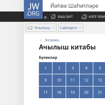
JW.ORG
Йәһвә Шаһитләре
БАШ БИТ
ИЗГЕ ЯЗ
Ачылыш
Сайларга
Эчтәлек
Ачылыш китабы
Бүлекләр
1
2
3
4
5
9
10
11
12
13
17
18
19
20
21