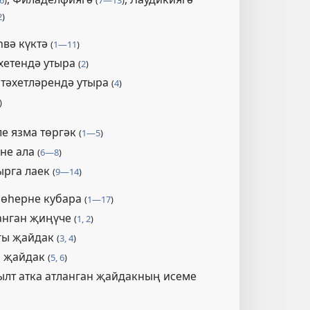
6
)
(
7—13
)
2
)
һвә күктә
(
1—11
)
әхетендә утыра
(
2
)
з тәхетләрендә утыра
(
4
)
)
е язма төргәк
(
1—5
)
кне ала
(
6—8
)
ырга лаек
(
9—14
)
мөһерне кубара
(
1—17
)
ланган җиңүче
(
1, 2
)
гы җайдак
(
3, 4
)
ы җайдак
(
5, 6
)
ылт атка атланган җайдакның исеме