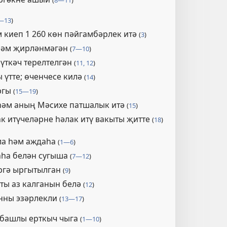
(
8—11
)
—13
)
 киеп 1 260 көн пәйгамбәрлек итә
(
3
)
һәм җирләнмәгән
(
7—10
)
 үткәч терелтелгән
(
11, 12
)
 үтте; өченчесе килә
(
14
)
ргы
(
15—19
)
һәм аның Мәсихе патшалык итә
(
15
)
к итүчеләрне һәлак итү вакыты җитте
(
18
)
ала һәм аждаһа
(
1—6
)
һа белән сугыша
(
7—12
)
ргә ыргытылган
(
9
)
ты аз калганын белә
(
12
)
нны эзәрлекли
(
13—17
)
 башлы ерткыч чыга
(
1—10
)