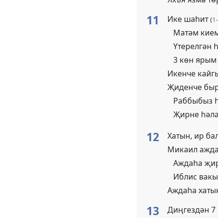
11
Ике шаһит
(
1
Матәм кием
Үтерелгән 
3 көн ярым
Икенче кайгы
Җиденче бы
Раббыбыз 
Җирне һәла
12
Хатын, ир б
Микаил ажда
Аждаһа җи
Иблис вакы
Аждаһа хаты
13
Диңгездән 7