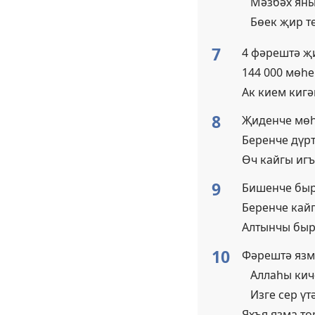
Мәзбәх ян
Бөек җир т
7
4 фәрештә җ
144 000 мөһ
Ак кием киг
8
Җиденче мө
Беренче дүр
Өч кайгы иг
9
Бишенче бы
Беренче кайг
Алтынчы бы
10
Фәрештә язм
Аллаһы ки
Изге сер ү
Яхъя язма т