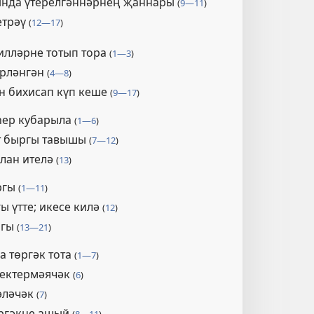
ында үтерелгәннәрнең җаннары
(
9—11
)
етрәү
(
12—17
)
илләрне тотып тора
(
1—3
)
ерләнгән
(
4—8
)
ән бихисап күп кеше
(
9—17
)
һер кубарыла
(
1—6
)
т быргы тавышы
(
7—12
)
ълан ителә
(
13
)
ргы
(
1—11
)
ы үтте; икесе килә
(
12
)
ргы
(
13—21
)
а төргәк тота
(
1—7
)
чектермәячәк
(
6
)
тәләчәк
(
7
)
өргәкне ашый