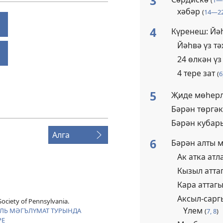
3
(
1—
хәбәр
(
14—2
4
Күренеш: Йә
Йәһвә үз т
24 өлкән ү
4 тере зат
(
6
5
Җиде мөһерл
Бәрән төргә
Бәрән кубар
Алга
6
Бәрән алты 
Ак атка ат
Кызыл атта
Кара аттаг
Аксыл-сарг
ociety of Pennsylvania.
Үлем
Ь МӘГЪЛҮМАТ ТУРЫНДА
(
7, 8
)
РЕ