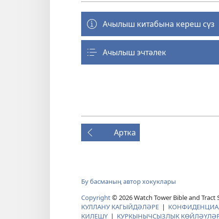
Ачылыш китабына кереш сүз
Ачылыш эчтәлек
Артка
Бу басманың автор хокуклары
Copyright
© 2026 Watch Tower Bible and Tract S
КУЛЛАНУ КАГЫЙДӘЛӘРЕ
|
КОНФИДЕНЦИАЛ
КИЛЕШҮ
|
КУРКЫНЫЧСЫЗЛЫК КӨЙЛӘҮЛӘ