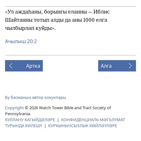
«Ул аждаһаны, борынгы еланны — Иблис
Шайтанны тотып алды да аны 1000 елга
чылбырлап куйды».
Ачылыш 20:2
Артка
Алга
Бу басманың автор хокуклары
Copyright
© 2026 Watch Tower Bible and Tract Society of
Pennsylvania.
КУЛЛАНУ КАГЫЙДӘЛӘРЕ
|
КОНФИДЕНЦИАЛЬ МӘГЪЛҮМАТ
ТУРЫНДА КИЛЕШҮ
|
КУРКЫНЫЧСЫЗЛЫК КӨЙЛӘҮЛӘРЕ