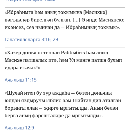
«Ибраһимга һәм аның токымына [Мәсихкә]
вәгъдәләр бирелгән булган. [...] Ә инде Мәсихнеке
икәнсез, сез чыннан да — Ибраһимның токымы».
Гәләтиялеләргә 3:16,
29
«Хәзер дөнья өстеннән Раббыбыз һәм аның
Мәсихе патшалык итә, һәм Ул мәңге патша булып
идарә итәчәк!»
Ачылыш 11:15
«Шулай итеп бу зур аждаһа — бөтен дөньяны
юлдан яздыручы Иблис һәм Шайтан дип аталган
борынгы елан — җиргә ыргытылды. Аның белән
бергә аның фәрештәләре дә ыргытылды».
Ачылыш 12:9