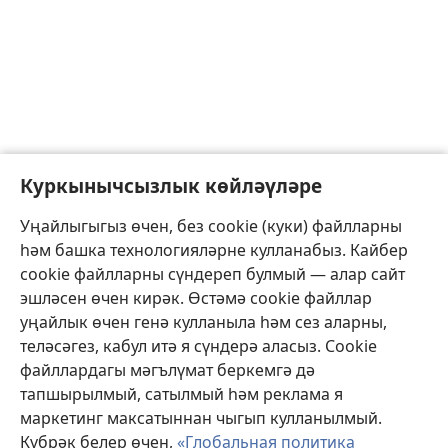
Куркынычсызлык көйләүләре
Уңайлыгыгыз өчен, без cookie (куки) файлларны
һәм башка технологияләрне кулланабыз. Кайбер
cookie файлларны сүндереп булмый — алар сайт
эшләсен өчен кирәк. Өстәмә cookie файллар
уңайлык өчен генә кулланыла һәм сез аларны,
теләсәгез, кабул итә я сүндерә аласыз. Cookie
файллардагы мәгълүмат беркемгә дә
тапшырылмый, сатылмый һәм реклама я
маркетинг максатыннан чыгып кулланылмый.
Күбрәк белер өчен,
«Глобальная политика