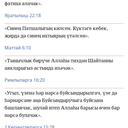
фатиха алачак».
Яратылыш 22:18
«Синең Патшалыгың килсен. Күктәге кебек,
җирдә дә синең ихтыярың үтәлсен».
Маттай 6:10
«Тынычлык бирүче Аллаһы тиздән Шайтанны
аякларыгыз астында изәчәк».
Римлыларга 16:20
«Угыл, үзенә һәр нәрсә буйсындырылгач, үзе дә
һәрнәрсәне аңа Буйсындыручыга буйсына
башлаячак, шулай итеп Аллаһы барысы өчен бар
нәрсә булачак».
1 Көринтлеләргә 15:28