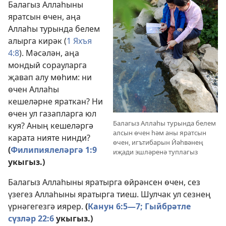
Балагыз Аллаһыны
яратсын өчен, аңа
Аллаһы турында белем
алырга кирәк (
1 Яхъя
4:8
). Мәсәлән, аңа
мондый сорауларга
җавап алу мөһим: ни
өчен Аллаһы
кешеләрне яраткан? Ни
өчен ул газапларга юл
Балагыз Аллаһы турында белем
куя? Аның кешеләргә
алсын өчен һәм аны яратсын
карата нияте нинди?
өчен, игътибарын Йәһвәнең
(
Филипиялеләргә 1:9
иҗади эшләренә туплагыз
укыгыз.)
Балагыз Аллаһыны яратырга өйрәнсен өчен, сез
үзегез Аллаһыны яратырга тиеш. Шулчак ул сезнең
үрнәгегезгә иярер.
(
Канун 6:5—7;
Гыйбрәтле
сүзләр 22:6
укыгыз.)