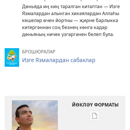
Дөньяда иң киң таралган китаптан — Изге
Язмалардан алынган хикәяләрдән Аллаһы
кешеләр өчен йортны — җирне барлыкка
китергәннән соң безнең көнгә кадәр
дөньяның ничек үзгәргәнен белеп була.
БРОШЮРАЛАР
Изге Язмалардан сабаклар
ЙӨКЛӘҮ ФОРМАТЫ
Басмаларны
йөкләү