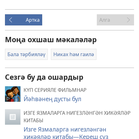
Артка
Алга
Моңа охшаш мәкаләләр
Бала тәрбияләү
Никах һәм гаилә
Сезгә бу да ошардыр
КҮП СЕРИЯЛЕ ФИЛЬМНАР
Йәһвәнең дусты бул
ИЗГЕ ЯЗМАЛАРГА НИГЕЗЛӘНГӘН ХИКӘЯЛӘР
КИТАБЫ
Изге Язмаларга нигезләнгән
хикәяләр китабы​—Кереш сүз