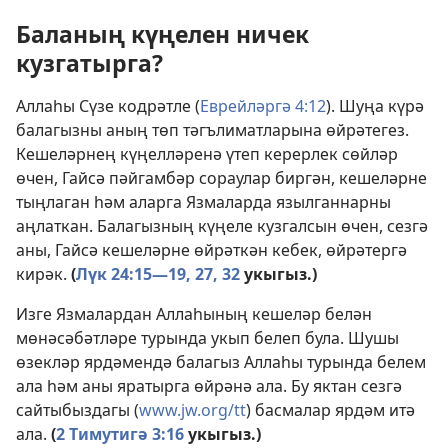
Баланың күңелен ничек
кузгатырга?
Аллаһы Сүзе кодрәтле (
Еврейләргә 4:12
). Шуңа күрә
балагызны аның төп тәгълиматларына өйрәтегез.
Кешеләрнең күңелләренә үтеп керерлек сөйләр
өчен, Гайсә пәйгамбәр сораулар биргән, кешеләрне
тыңлаган һәм аларга Язмаларда язылганнарны
аңлаткан. Балагызның күңеле кузгалсын өчен, сезгә
аны, Гайсә кешеләрне өйрәткән кебек, өйрәтергә
кирәк.
(
Лүк 24:15—19,
27,
32
укыгыз.)
Изге Язмалардан Аллаһының кешеләр белән
мөнәсәбәтләре турында укып белеп була. Шушы
өзекләр ярдәмендә балагыз Аллаһы турында белем
ала һәм аны яратырга өйрәнә ала. Бу яктан сезгә
сайтыбыздагы (
www.jw.org/tt
) басмалар ярдәм итә
ала.
(
2 Тимутигә 3:16
укыгыз.)