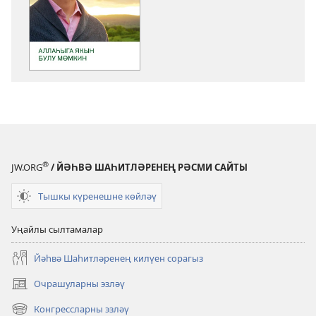
көйләүләре
«КҮЗӘТҮ
МАНАРАСЫ»
Аллаһыга
якын
булу
мөмкин
®
JW.ORG
/ ЙӘҺВӘ ШАҺИТЛӘРЕНЕҢ РӘСМИ САЙТЫ
Тышкы күренешне көйләү
Уңайлы сылтамалар
Йәһвә Шаһитләренең килүен сорагыз
Очрашуларны эзләү
яңа
тәрәзәдә
Конгрессларны эзләү
яңа