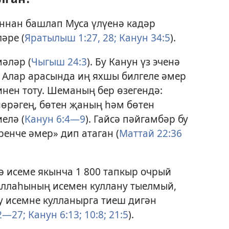
ннан башлап Муса үлүенә кадәр
әре (
Яратылыш 1:27, 28;
Канун 34:5
).
әләр (
Чыгыш 24:3
). Бу Канун үз эченә
. Алар арасында иң яхшы билгеле әмер
нен тоту. Шеманың бер өзегендә:
өрәгең, бөтен җаның һәм бөтен
елә (
Канун 6:4—9
). Гайсә пәйгамбәр бу
енче әмер» дип атаган (
Маттай 22:36
 исеме якынча 1 800 тапкыр очрый
 Аллаһының исемен куллану тыелмый,
у исемне кулланырга тиеш дигән
2—27;
Канун 6:13;
10:8;
21:5
).