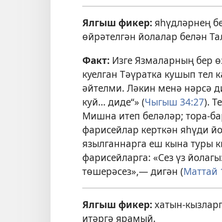
Ялгыш фикер:
яһүдләрнең бе
өйрәтелгән йолалар белән Та
Факт:
Изге Язмаларның бер ө
куелган Тәүратка кушып тел 
әйтелми. Ләкин менә нәрсә ди
куй... диде“» (
Чыгыш 34:27
). 
Мишна итеп беләләр; тора-бар
фарисейлар керткән яһүди йо
язылганнарга еш кына туры к
фарисейларга: «Сез үз йолаг
төшерәсез»,— дигән (
Маттай 
Ялгыш фикер:
хатын-кызларг
итәргә ярамый.