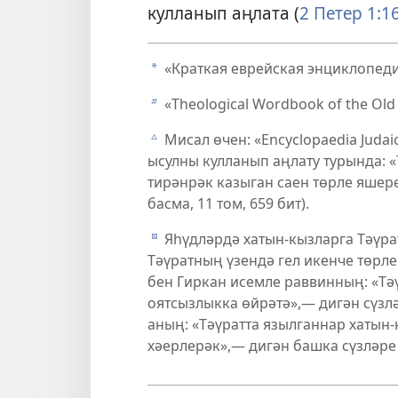
кулланып аңлата (
2 Петер 1:1
«Краткая еврейская энциклопедия
a
«Theological Wordbook of the Old
b
Мисал өчен: «Encyclopaedia Judai
c
ысулны кулланып аңлату турында: «
тирәнрәк казыган саен төрле яшере
басма, 11 том, 659 бит).
Яһүдләрдә хатын-кызларга Тәүра
d
Тәүратның үзендә гел икенче төрл
бен Гиркан исемле раввинның: «Тә
оятсызлыкка өйрәтә»,— дигән сүзлә
аның: «Тәүратта язылганнар хатын-
хәерлерәк»,— дигән башка сүзләре я