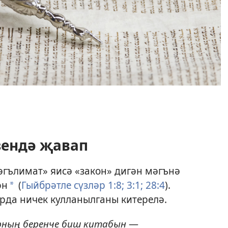
зендә җавап
тәгълимат» яисә «закон» дигән мәгънә
ән
(
Гыйбрәтле сүзләр 1:8;
3:1;
28:4
).
a
арда ничек кулланылганы китерелә.
рның беренче биш китабын
—