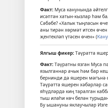
Факт:
Муса канунында әйтелг
исәптән хатын-кызлар һәм ба
Сәбәбе? «Халык тыңласын өче
аны тирән хөрмәт итсен өчен
җентекләп үтәсен өчен» (
Кану
Ялгыш фикер:
Тәүратта яшер
Факт:
Тәүратны язган Муса пә
язылганнар ачык һәм бар ке
бернинди дә яшерен мәгънә 
Тәүратта яшерен хәбәрләр с
яһүдләрдә киң таралган кабб
тыш илаһи көч белән турыдан
Бу ышануны яклаучылар Изге 