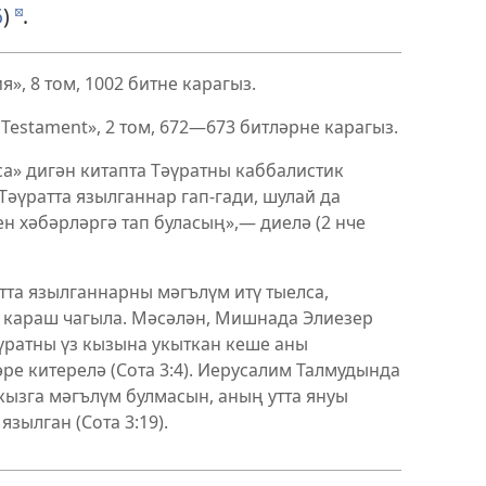
6
)
.
d
», 8 том, 1002 битне карагыз.
 Testament», 2 том, 672—673 битләрне карагыз.
ca» дигән китапта Тәүратны каббалистик
Тәүратта язылганнар гап-гади, шулай да
н хәбәрләргә тап буласың»,— диелә (2 нче
тта язылганнарны мәгълүм итү тыелса,
е караш чагыла. Мәсәлән, Мишнада Элиезер
үратны үз кызына укыткан кеше аны
ре китерелә (Сота 3:4). Иерусалим Талмудында
кызга мәгълүм булмасын, аның утта януы
зылган (Сота 3:19).