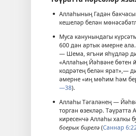
Аллаһының Гадән бакчасы
кешеләр белән мөнәсәбәтл
Муса канунындагы күрсәтм
600 дән артык әмерне ала
— Шема, ягъни яһүдләр ди
«Аллаһың Йәһвәне бөтен й
кодрәтең белән ярат»,— ди
әмерне «иң мөһим һәм бер
—38
).
Аллаһы Тәгаләнең — Йәһвә
торган өзекләр. Тәүратта
киресенчә Аллаһы халкы б
боерык бирелә
(
Саннар 6:2