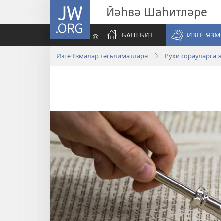
JW.ORG
Йәһвә Шаһитләре
БАШ БИТ
ИЗГЕ ЯЗ
Изге Язмалар тәгълиматлары
Рухи сорауларга 