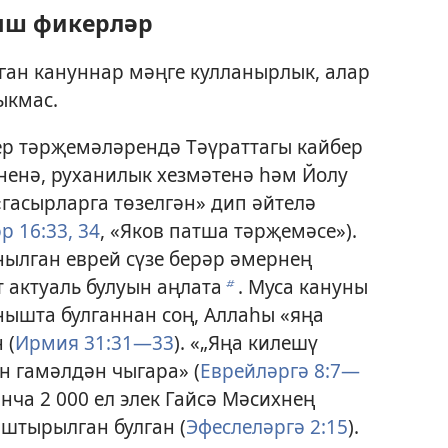
ыш фикерләр
ган кануннар мәңге кулланырлык, алар
ыкмас.
р тәрҗемәләрендә Тәүраттагы кайбер
ненә, руханилык хезмәтенә һәм Йолу
гасырларга төзелгән» дип әйтелә
 16:33, 34
, «Яков патша тәрҗемәсе»).
ылган еврей сүзе берәр әмернең
т актуаль булуын аңлата
. Муса кануны
b
нышта булганнан соң, Аллаһы «яңа
 (
Ирмия 31:31—33
). «„Яңа килешү
ен гамәлдән чыгара» (
Еврейләргә 8:7—
нча 2 000 ел элек Гайсә Мәсихнең
штырылган булган (
Эфеслеләргә 2:15
).