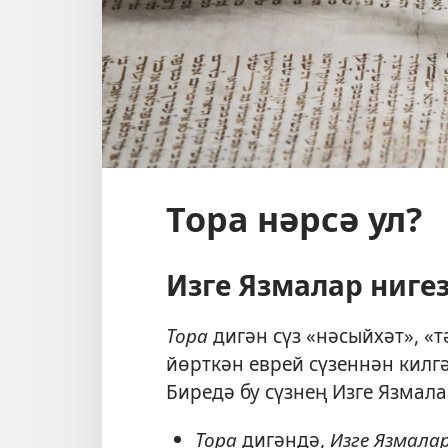
Тора нәрсә ул?
Изге Язмалар ниге
Тора
дигән сүз «нәсыйхәт», «
йөрткән еврей сүзеннән килг
Биредә бу сүзнең Изге Язмал
Тора
дигәндә,
Изге Язмала