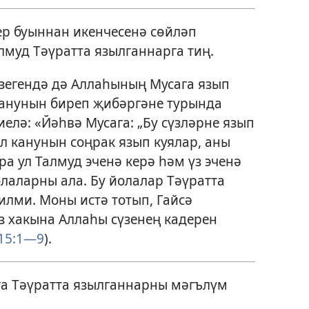
р буыннан икенчесенә сөйләп
лмуд Тәүратта язылганнарга тиң.
зегендә дә Аллаһының Мусага язып
канунын биреп җибәргәне турында
елә: «Йәһвә Мусага: „Бу сүзләрне язып
Тел канунын соңрак язып куялар, аны
а ул Талмуд эченә керә һәм үз эченә
лаларны ала. Бу йолалар Тәүратта
илми. Моны истә тотып, Гайсә
ыз хакына Аллаһы сүзенең кадерен
15:1—9
).
а Тәүратта язылганнарны мәгълүм