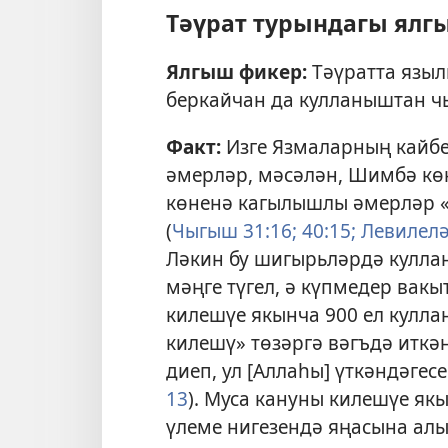
Тәүрат турындагы ялг
Ялгыш фикер:
Тәүратта языл
беркайчан да кулланыштан ч
Факт:
Изге Язмаларның кайбе
әмерләр, мәсәлән, Шимбә кө
көненә кагылышлы әмерләр «
(
Чыгыш 31:16;
40:15;
Левилеләр
Ләкин бу шигырьләрдә куллан
мәңге түгел, ә күпмедер вакы
килешүе якынча 900 ел кулла
килешү» төзәргә вәгъдә иткән
диеп, ул [Аллаһы] үткәндәгес
13
). Муса кануны килешүе якы
үлеме нигезендә яңасына алы