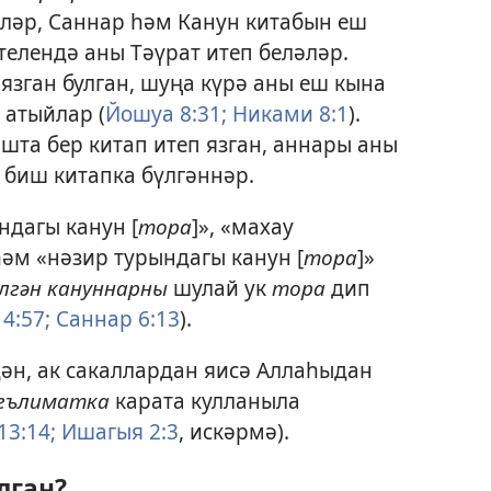
ләр, Саннар һәм Канун китабын еш
 телендә аны Тәүрат итеп беләләр.
язган булган, шуңа күрә аны еш кына
 атыйлар (
Йошуа 8:31;
Никами 8:1
).
шта бер китап итеп язган, аннары аны
 биш китапка бүлгәннәр.
ндагы канун [
тора
]», «махау
һәм «нәзир турындагы канун [
тора
]»
лгән кануннарны
шулай ук
тора
дип
4:57;
Саннар 6:13
).
дән, ак сакаллардан яисә Аллаһыдан
гълиматка
карата кулланыла
13:14;
Ишагыя 2:3
, искәрмә).
лган?