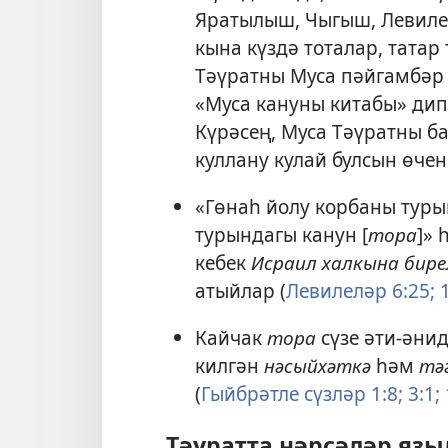
Яратылыш, Чыгыш, Левиле
кына күздә тоталар, татар
Тәүратны Муса пәйгамбәр 
«Муса кануны китабы» дип
Күрәсең, Муса Тәүратны ба
куллану кулай булсын өчен
«Гөнаһ йолу корбаны туры
турындагы канун [
тора
]» 
кебек
Исраил халкына бире
атыйлар (
Левилеләр 6:25;
1
Кайчак
тора
сүзе әти-әни
килгән
нәсыйхәткә
һәм
тә
(
Гыйбрәтле сүзләр 1:8;
3:1;
Тәүратта нәрсәләр язы