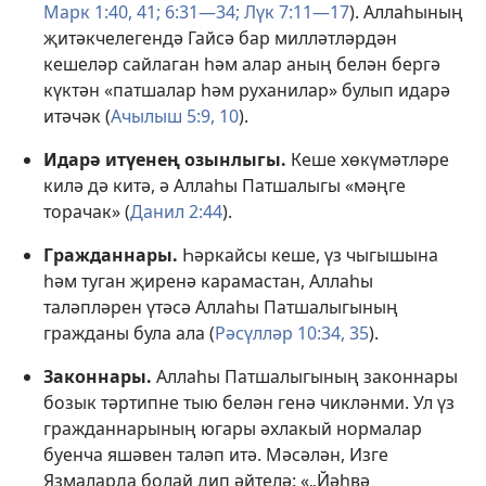
Марк 1:40, 41;
6:31—34;
Лүк 7:11—17
). Аллаһының
җитәкчелегендә Гайсә бар милләтләрдән
кешеләр сайлаган һәм алар аның белән бергә
күктән «патшалар һәм руханилар» булып идарә
итәчәк (
Ачылыш 5:9, 10
).
Идарә итүенең озынлыгы.
Кеше хөкүмәтләре
килә дә китә, ә Аллаһы Патшалыгы «мәңге
торачак» (
Данил 2:44
).
Гражданнары.
Һәркайсы кеше, үз чыгышына
һәм туган җиренә карамастан, Аллаһы
таләпләрен үтәсә Аллаһы Патшалыгының
гражданы була ала (
Рәсүлләр 10:34, 35
).
Законнары.
Аллаһы Патшалыгының законнары
бозык тәртипне тыю белән генә чикләнми. Ул үз
гражданнарының югары әхлакый нормалар
буенча яшәвен таләп итә. Мәсәлән, Изге
Язмаларда болай дип әйтелә: «„Йәһвә