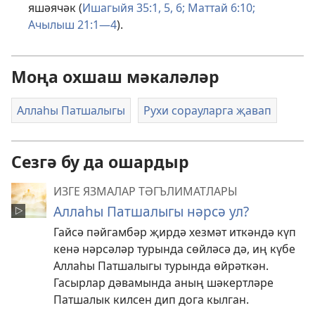
яшәячәк (
Ишагыйя 35:1,
5, 6;
Маттай 6:10;
Ачылыш 21:1—4
).
Моңа охшаш мәкаләләр
Аллаһы Патшалыгы
Рухи сорауларга җавап
Сезгә бу да ошардыр
ИЗГЕ ЯЗМАЛАР ТӘГЪЛИМАТЛАРЫ
Аллаһы Патшалыгы нәрсә ул?
Гайсә пәйгамбәр җирдә хезмәт иткәндә күп
кенә нәрсәләр турында сөйләсә дә, иң күбе
Аллаһы Патшалыгы турында өйрәткән.
Гасырлар дәвамында аның шәкертләре
Патшалык килсен дип дога кылган.