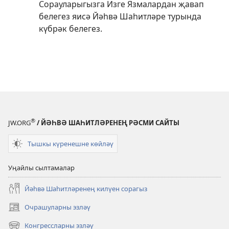
Сорауларыгызга Изге Язмалардан җавап
белегез яисә Йәһвә Шаһитләре турында
күбрәк белегез.
®
JW.ORG
/ ЙӘҺВӘ ШАҺИТЛӘРЕНЕҢ РӘСМИ САЙТЫ
Тышкы күренешне көйләү
Уңайлы сылтамалар
Йәһвә Шаһитләренең килүен сорагыз
Очрашуларны эзләү
яңа
тәрәзәдә
Конгрессларны эзләү