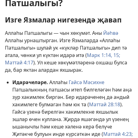
Патшалыгы?
Изге Язмалар нигезендә җавап
Аллаһы Патшалыгы — чын хөкүмәт. Аны
Йәһвә
Аллаһы урнаштырган. Изге Язмаларда «Аллаһы
Патшалыгы» шулай ук «күкләр Патшалыгы» дип тә
атала, чөнки ул күктән идарә итә (
Марк 1:14, 15;
Маттай 4:17
). Ул кеше хөкүмәтләренә охшаш булса
да, бар яктан алардан яхшырак.
Идарәчеләре.
Аллаһы
Гайсә Мәсихне
Патшалыкның патшасы итеп билгеләгән һәм аңа
зур хакимлек биргән. Бер идарәченең дә андый
хакимлеге булмаган һәм юк та (
Маттай 28:18
).
Гайсә үзенә бирелгән хакимлекне яхшылык
эшләр өчен куллана. Җирдә яшәгәндә ул үзенең
ышанычлы һәм кеше хәленә керә белүче
Җитәкче булуын инде күрсәткән иде (
Маттай 4:23;