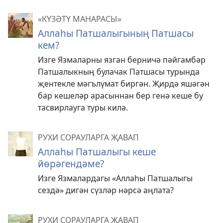
«КҮЗӘТҮ МАНАРАСЫ»
Аллаһы Патшалыгының Патшасы
кем?
Изге Язмаларны язган берничә пәйгамбәр
Патшалыкның булачак Патшасы турында
җентекле мәгълүмат биргән. Җирдә яшәгән
бар кешеләр арасыннан бер генә кеше бу
тасвирлауга туры килә.
РУХИ СОРАУЛАРГА ҖАВАП
Аллаһы Патшалыгы кеше
йөрәгендәме?
Изге Язмалардагы «Аллаһы Патшалыгы
сездә» дигән сүзләр нәрсә аңлата?
РУХИ СОРАУЛАРГА ҖАВАП