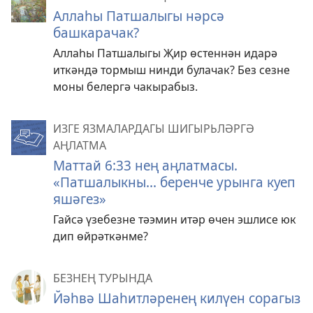
Аллаһы Патшалыгы нәрсә
башкарачак?
Аллаһы Патшалыгы Җир өстеннән идарә
иткәндә тормыш нинди булачак? Без сезне
моны белергә чакырабыз.
ИЗГЕ ЯЗМАЛАРДАГЫ ШИГЫРЬЛӘРГӘ
АҢЛАТМА
Маттай 6:33 нең аңлатмасы.
«Патшалыкны... беренче урынга куеп
яшәгез»
Гайсә үзебезне тәэмин итәр өчен эшлисе юк
дип өйрәткәнме?
БЕЗНЕҢ ТУРЫНДА
Йәһвә Шаһитләренең килүен сорагыз