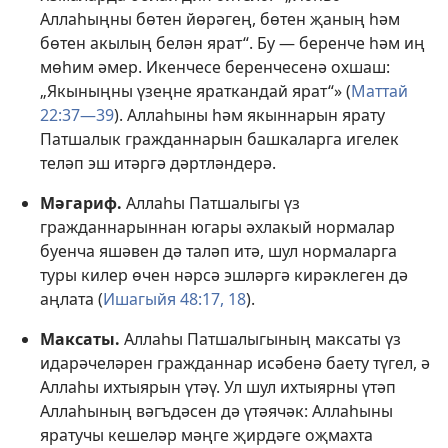
Аллаһыңны бөтен йөрәгең, бөтен җаның һәм
бөтен акылың белән ярат“. Бу — беренче һәм иң
мөһим әмер. Икенчесе беренчесенә охшаш:
„Якыныңны үзеңне яраткандай ярат“» (
Маттай
22:37—39
). Аллаһыны һәм якыннарын ярату
Патшалык гражданнарын башкаларга игелек
теләп эш итәргә дәртләндерә.
Мәгариф.
Аллаһы Патшалыгы үз
гражданнарыннан югары әхлакый нормалар
буенча яшәвен дә таләп итә, шул нормаларга
туры килер өчен нәрсә эшләргә кирәклеген дә
аңлата (
Ишагыйя 48:17, 18
).
Максаты.
Аллаһы Патшалыгының максаты үз
идарәчеләрен гражданнар исәбенә баету түгел, ә
Аллаһы ихтыярын үтәү. Ул шул ихтыярны үтәп
Аллаһының вәгъдәсен дә үтәячәк: Аллаһыны
яратучы кешеләр мәңге җирдәге оҗмахта