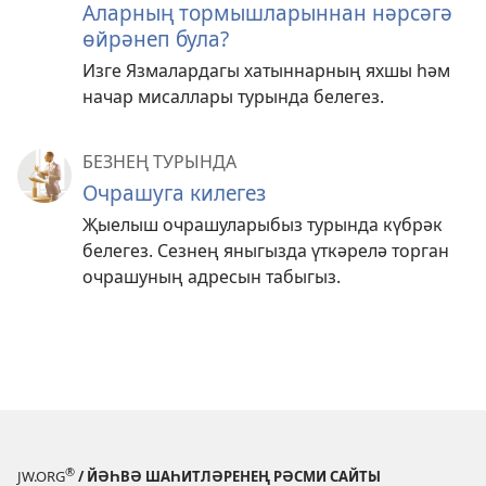
Аларның тормышларыннан нәрсәгә
өйрәнеп була?
Изге Язмалардагы хатыннарның яхшы һәм
начар мисаллары турында белегез.
БЕЗНЕҢ ТУРЫНДА
Очрашуга килегез
Җыелыш очрашуларыбыз турында күбрәк
белегез. Сезнең яныгызда үткәрелә торган
очрашуның адресын табыгыз.
®
JW.ORG
/ ЙӘҺВӘ ШАҺИТЛӘРЕНЕҢ РӘСМИ САЙТЫ