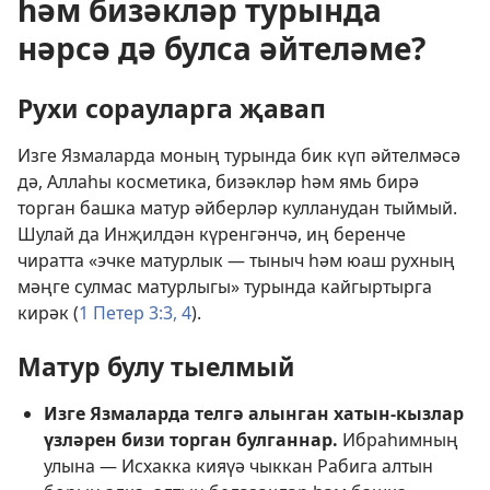
һәм бизәкләр турында
нәрсә дә булса әйтеләме?
Рухи сорауларга җавап
Изге Язмаларда моның турында бик күп әйтелмәсә
дә, Аллаһы косметика, бизәкләр һәм ямь бирә
торган башка матур әйберләр кулланудан тыймый.
Шулай да Инҗилдән күренгәнчә, иң беренче
чиратта «эчке матурлык — тыныч һәм юаш рухның
мәңге сулмас матурлыгы» турында кайгыртырга
кирәк (
1 Петер 3:3, 4
).
Матур булу тыелмый
Изге Язмаларда телгә алынган хатын-кызлар
үзләрен бизи торган булганнар.
Ибраһимның
улына — Исхакка кияүә чыккан Рабига алтын