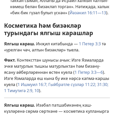
таккан сыман, Аллаһы да Исраил халкын «алтын-
көмеш белән бизәкләп торган». Нәтиҗәдә, халык
«бик-бик гүзәл булып үскән» (
Йәзәкил 16:11—13
).
Косметика һәм бизәкләр
турындагы ялгыш карашлар
Ялгыш караш.
Инҗил китабында —
1 Петер 3:3
тә
«үрелгән чәч, алтын бизәкләр» тыела.
Факт.
Контексттан шунысы ачык: Изге Язмаларда
эчке матурлык тышкы матурлыктан һәм бизәнү-
ясану әйберләреннән өстен куела (
1 Петер 3:3—6
).
Изге Язмаларда еш кына бу ике нәрсә капма-каршы
куела (
1 Ишмуил 16:7;
Гыйбрәтле сүзләр 11:22;
31:30;
1 Тимутигә 2:9, 10
).
Ялгыш караш.
Изәбәл патшабикәнең каш-
күзләренә сөрмә сөрткәне — косметика кулланырга