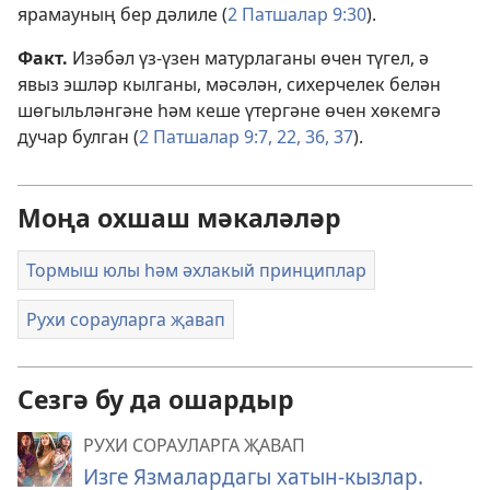
ярамауның бер дәлиле (
2 Патшалар 9:30
).
Факт.
Изәбәл үз-үзен матурлаганы өчен түгел, ә
явыз эшләр кылганы, мәсәлән, сихерчелек белән
шөгыльләнгәне һәм кеше үтергәне өчен хөкемгә
дучар булган (
2 Патшалар 9:7,
22,
36, 37
).
Моңа охшаш мәкаләләр
Тормыш юлы һәм әхлакый принциплар
Рухи сорауларга җавап
Сезгә бу да ошардыр
РУХИ СОРАУЛАРГА ҖАВАП
Изге Язмалардагы хатын-кызлар.