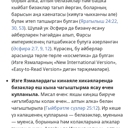
борын алка, алтын беләзәкләр һәм башка
кыйбат бизәкләр тагып йөргән, боларның
барысын аңа каенатасы (кияүгә чыкканчы әле)
бүләк итеп тапшырган булган (
Яратылыш 24:22,
30,
53
). Шулай ук Әсфирә дә бизәнү-ясану
әйберләрен Һәгәйдән алып, Фарсы
империясенең патшабикәсе булуга әзерләнгән
(
Әсфирә 2:7,
9,
12
). Күрәсең, бу әйберләр
арасында төрле-төрле «косметика» да булган
(Изге Язмаларның «New International Version»,
«Easy-to-Read Version» дигән тәрҗемәләре).
Изге Язмалардагы кинаяле хикәяләрендә
бизәкләр еш кына чагыштырма ясау өчен
кулланыла.
Мисал өчен: яхшы киңәш бирүче
«игътибарлы колак өчен... алтын алка» белән
чагыштырыла (
Гыйбрәтле сүзләр 25:12
). Ир кеше
үз кәләшенең кулларына — беләзәкләр, муенына
— муенса, борынына һәм колакларына алкалар