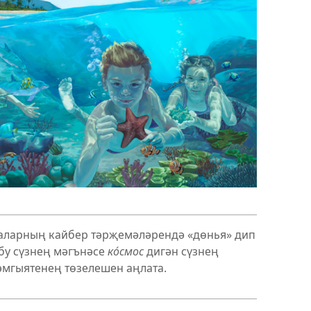
змаларның кайбер тәрҗемәләрендә «дөнья» дип
бу сүзнең мәгънәсе
ко́смос
дигән сүзнең
мгыятенең төзелешен аңлата.