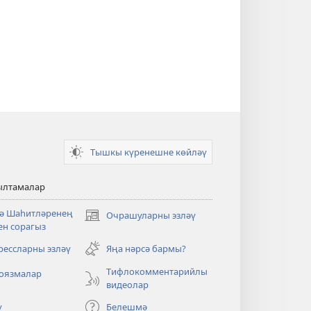
Тышкы күренешне көйләү
ылтамалар
ә Шаһитләренең
Очрашуларны эзләү
яңа
ен сорагыз
тәрәзәдә
ачыла
рессларны эзләү
Яңа нәрсә бармы?
Тифлокомментарийлы
оязмалар
видеолар
ү
Белешмә