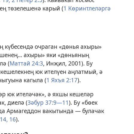
ең төзелешенә карый (
1 Көринтлеләргә
ң күбесендә очраган «дөнья ахыры»
ешенең... ахыры» яки «дөньяның
лә (
Маттай 24:3
, Инҗил, 2001). Бу
кешелекнең юк ителүен аңлатмый, ә
ыгуына кагыла (
1 Яхъя 2:17
).
әр юк ителәчәк», ә яхшы кешеләр
к, диелә (
Зәбур 37:9—11
). Бу «бөек
да Армагеддон вакытында — булачак
14,
16
).