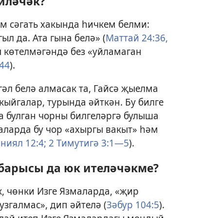
иләчәк?
әм сәгать хакында һичкем белми:
ыл да. Ата гына белә» (
Маттай 24:36,
ры көтелмәгәндә без «уйламаган
44
).
гәл белә алмасак та, Гайсә җыелма
акыйгалар, турында әйткән. Бу билге
а булган чорны билгеләргә булыша
маларда бу чор «ахыргы вакыт» һәм
ниял 12:4;
2 Тимутигә 3:1—5
).
барысы да юк ителәчәкме?
, чөнки Изге Язмаларда, «җир
згалмас», дип әйтелә (
Зәбур 104:5
).