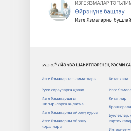
ИЗГЕ ЯЗМАЛАР ТӘГЪЛИ
Өйрәнүне башлау
Изге Язмаларны бушлай
®
JW.ORG
/ ЙӘҺВӘ ШАҺИТЛӘРЕНЕҢ РӘСМИ С
Изге Язмалар тәгълиматлары
Китапханә
Рухи сорауларга җавап
Изге Язмал
Изге Язмалардагы
Китаплар
шигырьләргә аңлатма
Брошюрала
Изге Язмаларны өйрәнү курсы
Буклетлар, 
Изге Язмаларны өйрәнү
карточкала
кораллары
Интернет-м