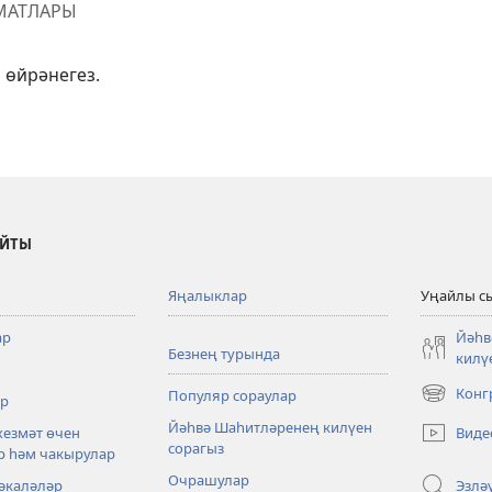
МАТЛАРЫ
 өйрәнегез.
АЙТЫ
Яңалыклар
Уңайлы с
ар
Йәһв
Безнең турында
килү
Конг
Популяр сораулар
р
яңа
тәрәзәдә
Йәһвә Шаһитләренең килүен
Виде
хезмәт өчен
ачыла
сорагыз
р һәм чакырулар
Очрашулар
Эзлә
әкаләләр