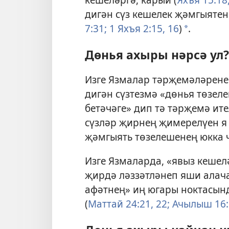
дигән сүз кешелек җәмгыятен
7:31;
1 Яхъя 2:15, 16
)
.
a
Дөнья ахыры нәрсә ул?
Изге Язмалар тәрҗемәләрене
дигән сүзтезмә «дөнья төзел
бетәчәге» дип тә тәрҗемә ите
сүзләр җирнең җимерелүен я 
җәмгыять төзелешенең юкка ч
Изге Язмаларда, «явыз кешел
җирдә ләззәтләнеп яши алача
афәтнең» иң югары ноктасын
(
Маттай 24:21, 22;
Ачылыш 16: