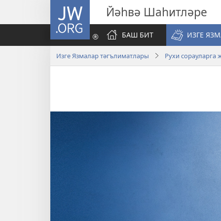
JW.ORG
Йәһвә Шаһитләре
БАШ БИТ
ИЗГЕ ЯЗ
Изге Язмалар тәгълиматлары
Рухи сорауларга 