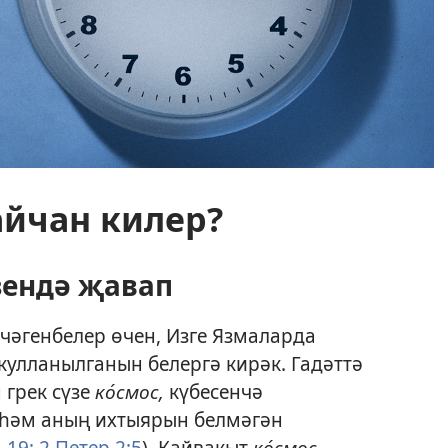
айчан килер?
зендә җавап
чәгенбелер өчен, Изге Язмаларда
 кулланылганын белергә кирәк. Гадәттә
 грек сүзе
ко́смос,
күбесенчә
 һәм аның ихтыярын белмәгән
 19;
2 Петер 2:5
). Кайвакыт
ко́смос