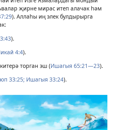
улай итеп Изге Язмалардагы мондый
ъвалар җирне мирас итеп алачак һәм
37:29
). Аллаһы иң элек булдырырга
ак:
3:43
).
икай 4:4
).
китерә торган эш (
Ишагыя 65:21—23
).
юп 33:25;
Ишагыя 33:24
).