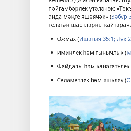
Кешеләр дә исән калачак. Ш
пәйгамбәрлек үтәләчәк: «Тәк
анда мәңге яшәячәк» (
Зәбур 
теләгән шартларны кайтарач
Оҗмах (
Ишагыя 35:1;
Лүк 2
Иминлек һәм тынычлык (
М
Файдалы һәм канәгатьлек 
Сәламәтлек һәм яшьлек (
Ә