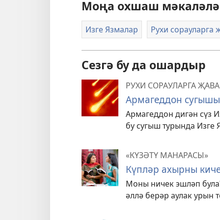
Моңа охшаш мәкаләлә
Изге Язмалар
Рухи сорауларга 
Сезгә бу да ошардыр
РУХИ СОРАУЛАРГА ҖАВ
Армагеддон сугышы.
Армагеддон дигән сүз И
бу сугыш турында Изге 
«КҮЗӘТҮ МАНАРАСЫ»
Күпләр ахырны киче
Моны ничек эшләп була
әллә берәр аулак урын 