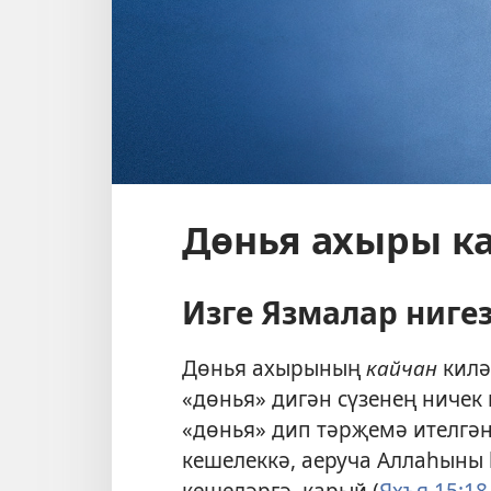
Дөнья ахыры к
Изге Язмалар ниге
Дөнья ахырының
кайчан
килә
«дөнья» дигән сүзенең ничек
«дөнья» дип тәрҗемә ителгән
кешелеккә, аеруча Аллаһыны
кешеләргә, карый (
Яхъя 15:18,