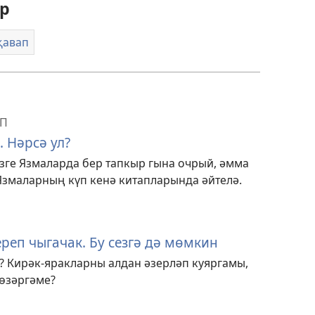
р
җавап
АП
 Нәрсә ул?
зге Язмаларда бер тапкыр гына очрый, әмма
Язмаларның күп кенә китапларында әйтелә.
реп чыгачак. Бу сезгә дә мөмкин
? Кирәк-яракларны алдан әзерләп куяргамы,
төзәргәме?