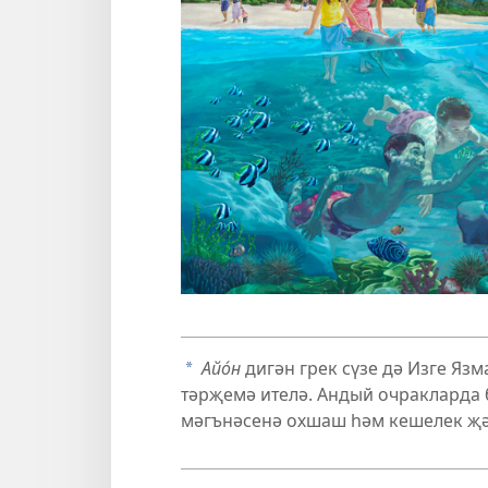
Айо́н
дигән грек сүзе дә Изге Я
a
тәрҗемә ителә. Андый очракларда 
мәгънәсенә охшаш һәм кешелек җә