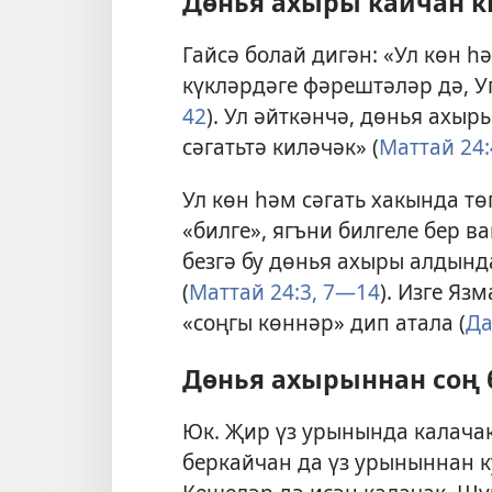
Дөнья ахыры кайчан к
Гайсә болай дигән: «Ул көн һ
күкләрдәге фәрештәләр дә, Уг
42
). Ул әйткәнчә, дөнья ахы
сәгатьтә киләчәк» (
Маттай 24:
Ул көн һәм сәгать хакында тө
«билге», ягъни билгеле бер в
безгә бу дөнья ахыры алдынд
(
Маттай 24:3,
7—14
). Изге Яз
«соңгы көннәр» дип атала (
Да
Дөнья ахырыннан соң 
Юк. Җир үз урынында калачак
беркайчан да үз урыныннан ку