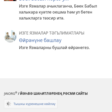
Изге Язмалар ачыклаганча, Бөек Бабыл
халыкара куәтле оешма һәм ул бөтен
халыкларга тәэсир итә.
ИЗГЕ ЯЗМАЛАР ТӘГЪЛИМАТЛАРЫ
Өйрәнүне башлау
Изге Язмаларны бушлай өйрәнегез.
®
JW.ORG
/ ЙӘҺВӘ ШАҺИТЛӘРЕНЕҢ РӘСМИ САЙТЫ
Тышкы күренешне көйләү