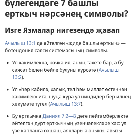
бүлегендәге 7 башлы
ерткыч нәрсәнең символы?
Изге Язмалар нигезендә җавап
Ачылыш 13:1
дә әйтелгән «җиде башлы ерткыч» —
бөтендөнья сәяси системасының символы.
Ул хакимлеккә, көчкә ия, аның тәхете бар, ә бу
сәясәт белән бәйле булуны күрсәтә (
Ачылыш
13:2
).
Ул «һәр кабилә, халык, тел һәм милләт өстеннән
хакимлек» итә, шуңа күрә ул ниндидер бер илнең
хөкүмәте түгел (
Ачылыш 13:7
).
Бу ерткычка
Даниял 7:2—8
дәге пәйгамбәрлектә
әйтелгән дүрт ерткычның үзенчәлекләре хас: ул
үзе капланга охшаш, аяклары аюныкы, авызы