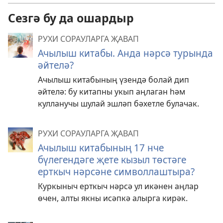
Сезгә бу да ошардыр
РУХИ СОРАУЛАРГА ҖАВАП
Ачылыш китабы. Анда нәрсә турында
әйтелә?
Ачылыш китабының үзендә болай дип
әйтелә: бу китапны укып аңлаган һәм
кулланучы шулай эшләп бәхетле булачак.
РУХИ СОРАУЛАРГА ҖАВАП
Ачылыш китабының 17 нче
бүлегендәге җете кызыл төстәге
ерткыч нәрсәне символлаштыра?
Куркыныч ерткыч нәрсә ул икәнен аңлар
өчен, алты якны исәпкә алырга кирәк.