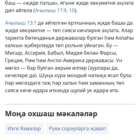
баш — «җиде патша», ягъни җиде хөкүмәтне аңлата
дип әйтелә (
Ачылыш 17:9, 10
).
Ачылыш 13:1
дә әйтелгән ерткычның җиде башы да
җиде хөкүмәтне — төп сәяси көчләрне аңлата. Алар
тарихта бөтендөнья державалар булган һәм Аллаһы
халкын җәберләүдә төп рольне уйнаган. Бу —
Мисыр, Ассирия, Бабыл, Мидия белән Фарсы,
Греция, Рим һәм Англо-Америка державасы. Ун
мөгез — бар булган аерым илләр (зурлары да,
кечеләре дә). Шуңа күрә мондый нәтиҗә ясап була:
һәр мөгездәге таҗ һәр халык һәм заманның төп
сәяси көче идарә иткәндә шулай ук идарә итә.
Моңа охшаш мәкаләләр
Изге Язмалар
Рухи сорауларга җавап