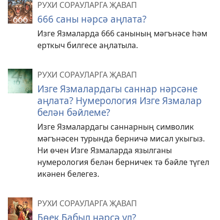
РУХИ СОРАУЛАРГА ҖАВАП
666 саны нәрсә аңлата?
Изге Язмаларда 666 санының мәгънәсе һәм
ерткыч билгесе аңлатыла.
РУХИ СОРАУЛАРГА ҖАВАП
Изге Язмалардагы саннар нәрсәне
аңлата? Нумерология Изге Язмалар
белән бәйлеме?
Изге Язмалардагы саннарның символик
мәгънәсен турында берничә мисал укыгыз.
Ни өчен Изге Язмаларда язылганы
нумерология белән берничек тә бәйле түгел
икәнен белегез.
РУХИ СОРАУЛАРГА ҖАВАП
Бөек Бабыл нәрсә ул?