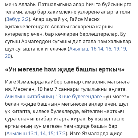
менә Аллаһы Патшалыгына алар һич тә буйсынырга
теләми, алар бар хакимлекне үзләренә алырга тели
(
Зәбур 2:2
). Алар шулай ук, Гайсә Мәсих
җитәкчелегендәге Аллаһы гаскәренә каршы
күтәрелер өчен, бар көчләрен берләштерәләр. Бу
сугыш Армагеддон сугышы дип атала һәм халыклар
шул сугышта юк ителәчәк (
Ачылыш 16:14,
16;
19:19,
20
).
«Ун мөгезле һәм җиде башлы ерткыч»
Изге Язмаларда кайбер саннар символик мәгънәгә
ия. Мәсәлән, 10 һәм 7 саннары тулылыкны аңлата.
Ачылыш китабының 13 нче бүлегендәге
«ун мөгез»
белән «җиде башның» мәгънәсен аңлар өчен, шул
ук китапта, киләсе бүлекләрдә, әйтелгән «ерткыч
сурәтенә» игътибар итәргә кирәк. Бу кызыл төсле
ерткычның «ун мөгезе» һәм «җиде башы» бар
(
Ачылыш 13:1,
14, 15;
17:3
). Изге Язмаларда җиде