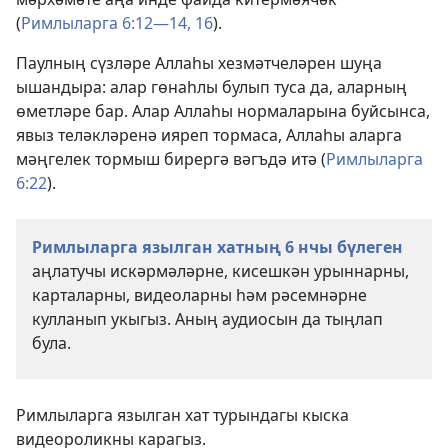
(
Римлыларга 6:12—14,
16
).
Паулның сүзләре Аллаһы хезмәтчеләрен шуңа
ышандыра: алар гөнаһлы булып туса да, аларның
өметләре бар. Алар Аллаһы нормаларына буйсынса,
явыз теләкләренә ияреп тормаса, Аллаһы аларга
мәңгелек тормыш бирергә вәгъдә итә (
Римлыларга
6:22
).
Римлыларга язылган хатның 6 нчы бүлеген
аңлатучы искәрмәләрне, кисешкән урыннарны,
карталарны, видеоларны һәм рәсемнәрне
кулланып укыгыз. Аның аудиосын да тыңлап
була.
Римлыларга язылган хат турындагы кыска
видеороликны карагыз.