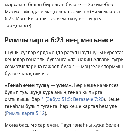
мәрхәмәт белән бирелгән бүләге — Хакимебез
Мәсих Гайсәдәге мәңгелек тормыш» (Римлыларга
6:23, Изге Китапны тәрҗемә итү институты
тәрҗемәсе).
Римлыларга 6:23 нең мәгънәсе
Шушы сүзләр ярдәмендә рәсүл Паул шуны күрсәтә:
кешеләр гөнаһлы булганга үлә. Ләкин Аллаһы тугры
хезмәтчеләренә гаҗәеп бүләк — мәңгелек тормыш
бүләге тәкъдим итә.
«Гөнаһ өчен түләү — үлем».
Һәр кеше камилсез
булып туа, шуңа күрә аның гөнаһ кылырга
омтылышы бар
(
Зәбур 51:5;
Вәгазьче 7:20
). Кеше
a
гөнаһлы булып туганга, һәр кеше картая һәм үлә
(
Римлыларга 5:12
).
Моңа басым ясар өчен, Паул гөнаһны хуҗа белән