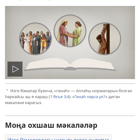
Уйнату
Изге Язмалар буенча, «гөнаһ» — Аллаһы нормаларын бозган
a
һәркайсы эш я караш (
1 Яхъя 3:4
). «
Гөнаһ нәрсә ул?
» дигән
мәкаләне карагыз.
Моңа охшаш мәкаләләр
Изге Язмалардагы шигырьләргә аңлатма