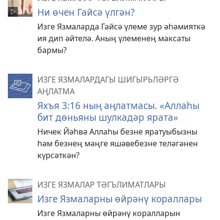
Ни өчен Гайсә үлгән?
Изге Язмаларда Гайсә үлеме зур әһәмияткә
ия дип әйтелә. Аның үлеменең максаты
бармы?
ИЗГЕ ЯЗМАЛАРДАГЫ ШИГЫРЬЛӘРГӘ
АҢЛАТМА
Яхъя 3:16 ның аңлатмасы. «Аллаһы
бит дөньяны шулкадәр ярата»
Ничек Йәһвә Аллаһы безне яратуыбызны
һәм безнең мәңге яшәвебезне теләгәнен
күрсәткән?
ИЗГЕ ЯЗМАЛАР ТӘГЪЛИМАТЛАРЫ
Изге Язмаларны өйрәнү кораллары
Изге Язмаларны өйрәнү коралларын