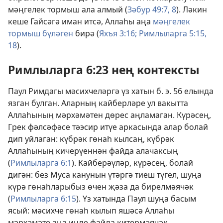
мәңгелек тормыш ала алмый (
Зәбур 49:7, 8
). Ләкин
кеше Гайсәгә иман итсә, Аллаһы аңа
мәңгелек
тормыш бүләген
бирә (
Яхъя 3:16;
Римлыларга 5:15,
18
).
Римлыларга 6:23 нең контексты
Паул Римдагы мәсихчеләргә үз хатын б. э. 56 елында
язган булган. Аларның кайберләре ул вакытта
Аллаһының мәрхәмәтен дөрес аңламаган. Күрәсең,
Грек фәлсәфәсе тәэсир итүе аркасында алар болай
дип уйлаган: күбрәк гөнаһ кылсаң, күбрәк
Аллаһының кичерүеннән файда алачаксың
(
Римлыларга 6:1
). Кайберәүләр, күрәсең, болай
дигән: без Муса канунын үтәргә тиеш түгел, шуңа
күрә гөнаһларыбыз өчен җәза да бирелмәячәк
(
Римлыларга 6:15
). Үз хатында Паул шуңа басым
ясый: мәсихче гөнаһ кылып яшәсә Аллаһы
мәрхәмәте аңа инде файда китермәячәк