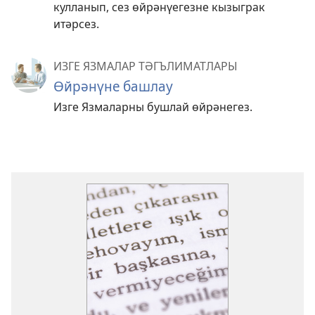
кулланып, сез өйрәнүегезне кызыграк
итәрсез.
ИЗГЕ ЯЗМАЛАР ТӘГЪЛИМАТЛАРЫ
Өйрәнүне башлау
Изге Язмаларны бушлай өйрәнегез.