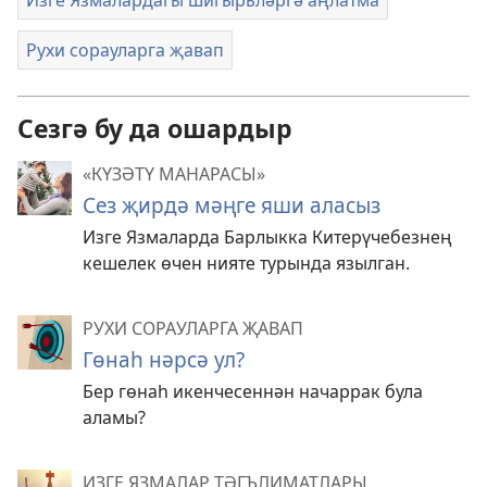
Рухи сорауларга җавап
Сезгә бу да ошардыр
«КҮЗӘТҮ МАНАРАСЫ»
Сез җирдә мәңге яши аласыз
Изге Язмаларда Барлыкка Китерүчебезнең
кешелек өчен нияте турында язылган.
РУХИ СОРАУЛАРГА ҖАВАП
Гөнаһ нәрсә ул?
Бер гөнаһ икенчесеннән начаррак була
аламы?
ИЗГЕ ЯЗМАЛАР ТӘГЪЛИМАТЛАРЫ