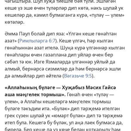
чагыштыра. Шул хуҗа тиешле бәя түли. Эшләгән
кеше үз эше өчен түләрләр дип көтә, нәкъ шулай ук
кешеләр дә, камил булмаганга күрә, «түләү — үлем»
көтәләр.
Әмма Паул болай дип яза: «Үлгән кеше гөнаһтан
азат» (
Римлыларга 6:7
). Кеше үлгәч, һәр кылган
гөнаһыннан азат ителә. Шуңа күрә үлгәннәр кылган
гөнаһлары өчен газаплана дип уйлар өчен бер
сәбәп тә юк. Изге Язмаларда үлгәннәр уйлый да
алмый, бернәрсә сизмиләр дә һәм бернәрсә эшли
дә алмыйлар дип әйтелә (
Вәгазьче 9:5
).
«Аллаһының бүләге — Хуҗабыз Мәсих Гайсә
аша мәңгелек тормыш».
Гөнаһ өчен «түләү —
үлем», ә Аллаһы кешеләргә мәңгелек тормыш
бүләге тәкъдим итә. «Бүләк» дип тәрҗемә ителгән
грек сүзен шулай ук «юмарт бүләк» дип тә тәрҗемә
итеп була. Кешегә бу бүләк, ул аңа лаек булмаса да,
бирелә. Бер кеше дә үз көче белән коткарылу һәм