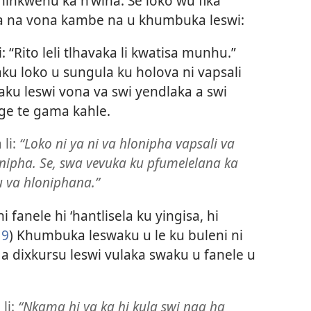
hinkwenu ka n’wina. Se loko wu fika
la na vona kambe na u khumbuka leswi:
li: “Rito leli tlhavaka li kwatisa munhu.”
u loko u sungula ku holova ni vapsali
ku leswi vona va swi yendlaka a swi
ge te gama kahle.
li:
“Loko ni ya ni va hlonipha vapsali va
onipha. Se, swa vevuka ku pfumelelana ka
u va hloniphana.”
i fanele hi ‘hantlisela ku yingisa, hi
19
) Khumbuka leswaku u le ku buleni ni
 a dixkursu leswi vulaka swaku u fanele u
li:
“Nkama hi ya ka hi kula swi nga ha