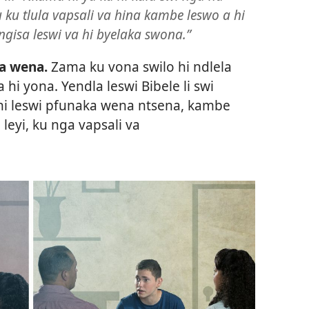
 ku tlula vapsali va hina kambe leswo a hi
ingisa leswi va hi byelaka swona.”
va wena.
Zama ku vona swilo hi ndlela
 hi yona. Yendla leswi Bibele li swi
i hi leswi pfunaka wena ntsena, kambe
 leyi, ku nga vapsali va