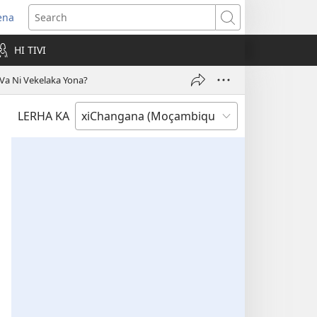
ena
ens
Search
w
HI TIVI
ndow)
 Va Ni Vekelaka Yona?
LERHA KA