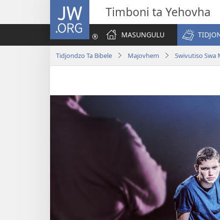
JW.ORG
Timboni ta Yehovha
MASUNGULU
TIDJO
Tidjondzo Ta Bibele
Majovhem
Swivutiso Swa