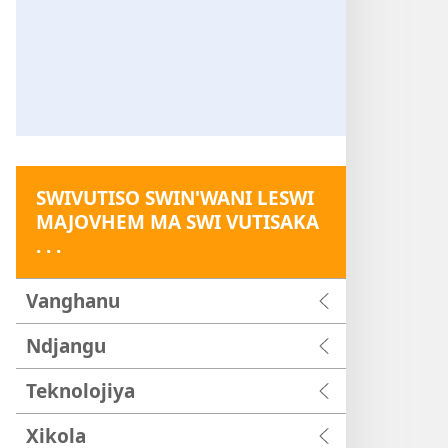
SWIVUTISO SWIN'WANI LESWI
MAJOVHEM MA SWI VUTISAKA
. . .
Vanghanu
Ndjangu
Teknolojiya
Xikola