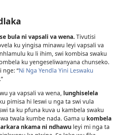
dlaka
se bula ni vapsali va wena.
Tivutisi
ovela ku yingisa minawu leyi vapsali va
nhlamulu ku li ihim, swi kombisa swaku
ombela ku yengeseliwanyana chunseko.
 nge: “
Ni Nga Yendla Yini Leswaku
.”
awu ya vapsali va wena,
lunghiselela
u pimisa hi leswi u nga ta swi vula
, swi ta ku pfuna kuva u kambela swaku
a swa twala kumbe nada. Gama u
kombela
markara nkama ni ndhawu
leyi mi nga ta