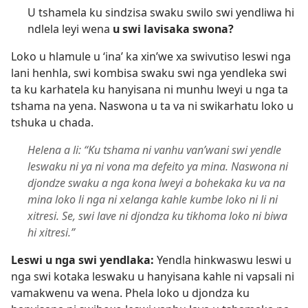
U tshamela ku sindzisa swaku swilo swi yendliwa hi
ndlela leyi wena
u swi lavisaka swona?
Loko u hlamule u ‘ina’ ka xin’we xa swivutiso leswi nga
lani henhla, swi kombisa swaku swi nga yendleka swi
ta ku karhatela ku hanyisana ni munhu lweyi u nga ta
tshama na yena. Naswona u ta va ni swikarhatu loko u
tshuka u chada.
Helena a li: “Ku tshama ni vanhu van’wani swi yendle
leswaku ni ya ni vona ma defeito ya mina. Naswona ni
djondze swaku a nga kona lweyi a bohekaka ku va na
mina loko li nga ni xelanga kahle kumbe loko ni li ni
xitresi. Se, swi lave ni djondza ku tikhoma loko ni biwa
hi xitresi.”
Leswi u nga swi yendlaka:
Yendla hinkwaswu leswi u
nga swi kotaka leswaku u hanyisana kahle ni vapsali ni
vamakwenu va wena. Phela loko u djondza ku