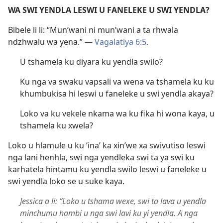
WA SWI YENDLA LESWI U FANELEKE U SWI YENDLA?
Bibele li li: “Mun’wani ni mun’wani a ta rhwala
ndzhwalu wa yena.” —
Vagalatiya 6:5
.
U tshamela ku diyara ku yendla swilo?
Ku nga va swaku vapsali va wena va tshamela ku ku
khumbukisa hi leswi u faneleke u swi yendla akaya?
Loko va ku vekele nkama wa ku fika hi wona kaya, u
tshamela ku xwela?
Loko u hlamule u ku ‘ina’ ka xin’we xa swivutiso leswi
nga lani henhla, swi nga yendleka swi ta ya swi ku
karhatela hintamu ku yendla swilo leswi u faneleke u
swi yendla loko se u suke kaya.
Jessica a li: “Loko u tshama wexe, swi ta lava u yendla
minchumu hambi u nga swi lavi ku yi yendla. A nga