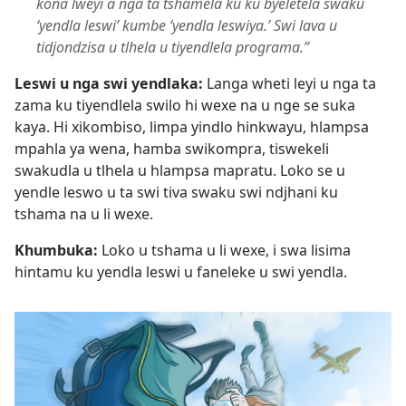
kona lweyi a nga ta tshamela ku ku byeletela swaku
‘yendla leswi’ kumbe ‘yendla leswiya.’ Swi lava u
tidjondzisa u tlhela u tiyendlela programa.”
Leswi u nga swi yendlaka:
Langa wheti leyi u nga ta
zama ku tiyendlela swilo hi wexe na u nge se suka
kaya. Hi xikombiso, limpa yindlo hinkwayu, hlampsa
mpahla ya wena, hamba swikompra, tiswekeli
swakudla u tlhela u hlampsa mapratu. Loko se u
yendle leswo u ta swi tiva swaku swi ndjhani ku
tshama na u li wexe.
Khumbuka:
Loko u tshama u li wexe, i swa lisima
hintamu ku yendla leswi u faneleke u swi yendla.