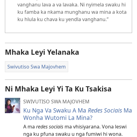
vanghanu lava a va lavaka. Ni nyimela swaku hi
ku famba ka nkama munghanu wa mina a kota
ku hlula ku chava ku yendla vanghanu.”
Mhaka Leyi Yelanaka
Swivutiso Swa Majovhem
Ni Mhaka Leyi Yi Ta Ku Tsakisa
SWIVUTISO SWA MAJOVHEM
Ku Nga Va Swaku A Ma
Redes Sociais
Ma
Wonha Wutomi La Mina?
A ma
redes sociais
ma vhisiyarana. Vona leswi
nga ku pfuna swaku u nga fumiwi hi wona.