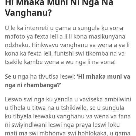
Hi Mhaka Muni Ni Nga Na
Vanghanu?
U le ka interneti u gama u sungula ku vona
mafoto ya fexta leli a li li kona masikunyana
ndzhaku. Hinkwavu vanghanu va wena a va li
kona ka fexta leli, funtshi swi tikomba na va
tsakile kambe wena a wu nga li na vona!
Se u nga ha tivutisa leswi:
‘Hi mhaka muni va
nga ni rhambanga?’
Leswo swi nga ku yendla u vaviseka ambilwini
u tlhela u titwa na u tshikiwile, se u sungula
ku tibyela leswaku vanghanu va wena va fana
ni swiyindlwani leswi nga praya leswi loku
mati ma swi mbhonya swi hohlokaka, u gama