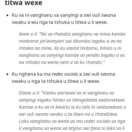
titwa wexe
Ku va ni vanghanu va vanyingi a swi vuli swona
swaku a wu nga ta tshuka u titwa u li wexe.
Anne a li: “Na va rhandza vanghanu va mina kambe
minkama yin’wanyani swi tikomba ingaku a va na
mhaka na mina. Xa ku vavisa hintamu, hiloko u ni
vanghanu va vanyingi kambe va yendla ingaku a va
na mhaka na wena nem a va ku rhandzi.”
Ku nghena ka ma
redes sociais
a swi vuli swona
swaku u nga ta tshuka u titwa u li wexe.
Elaine a li: “Vanhu van’wani va ni vanghanu va
vanyingi ingaku hiloko vo hlengeletela swibonekani.
Kambe a ku va ni kwartu la ku tala hi swibonekani a
swi vuli swona swaku u ta titwa na u rhandziwa.
Loko vanghanu va wena va ma redes sociais va nga
li vanghanu va wena va ntiyiso swi fana ni loko va li