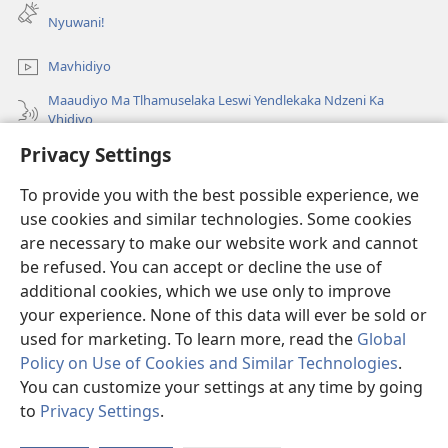
window)
Nyuwani!
Mavhidiyo
Maaudiyo Ma Tlhamuselaka Leswi Yendlekaka Ndzeni Ka
Vhidiyo
Privacy Settings
Lavetela
To provide you with the best possible experience, we
Minyikelo
(opens
use cookies and similar technologies. Some cookies
new
are necessary to make our website work and cannot
window)
Bibliyoteka la Watchtower ka Interneti
be refused. You can accept or decline the use of
(opens
new
additional cookies, which we use only to improve
®
JW Hub
window)
(opens
your experience. None of this data will ever be sold or
new
used for marketing. To learn more, read the
Global
window)
Policy on Use of Cookies and Similar Technologies
.
You can customize your settings at any time by going
Copyright
© 2026 Watch Tower Bible and Tract Society of Pennsylvania.
to
Privacy Settings
.
MINAWU YOTIRHISA
|
NAWU WA XIHUNDLA
|
PRIVACY SETTINGS