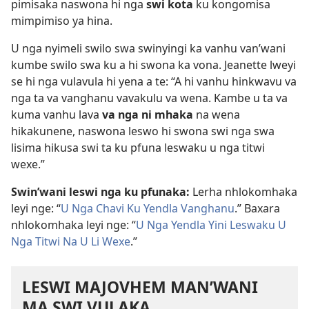
pimisaka naswona hi nga
swi kota
ku kongomisa
mimpimiso ya hina.
U nga nyimeli swilo swa swinyingi ka vanhu van’wani
kumbe swilo swa ku a hi swona ka vona. Jeanette lweyi
se hi nga vulavula hi yena a te: “A hi vanhu hinkwavu va
nga ta va vanghanu vavakulu va wena. Kambe u ta va
kuma vanhu lava
va nga ni mhaka
na wena
hikakunene, naswona leswo hi swona swi nga swa
lisima hikusa swi ta ku pfuna leswaku u nga titwi
wexe.”
Swin’wani leswi nga ku pfunaka:
Lerha nhlokomhaka
leyi nge: “
U Nga Chavi Ku Yendla Vanghanu
.” Baxara
nhlokomhaka leyi nge: “
U Nga Yendla Yini Leswaku U
Nga Titwi Na U Li Wexe
.”
LESWI MAJOVHEM MAN’WANI
MA SWI VULAKA