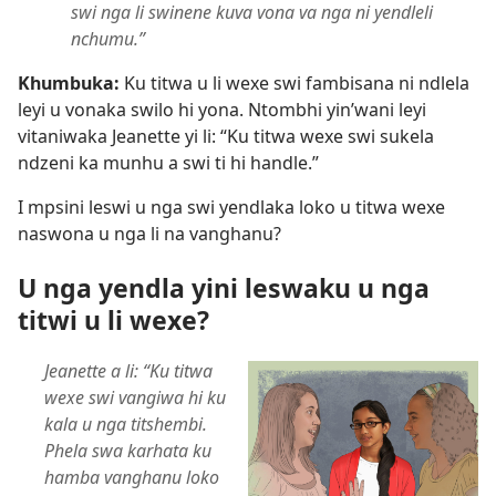
swi nga li swinene kuva vona va nga ni yendleli
nchumu.”
Khumbuka:
Ku titwa u li wexe swi fambisana ni ndlela
leyi u vonaka swilo hi yona. Ntombhi yin’wani leyi
vitaniwaka Jeanette yi li: “Ku titwa wexe swi sukela
ndzeni ka munhu a swi ti hi handle.”
I mpsini leswi u nga swi yendlaka loko u titwa wexe
naswona u nga li na vanghanu?
U nga yendla yini leswaku u nga
titwi u li wexe?
Jeanette a li: “Ku titwa
wexe swi vangiwa hi ku
kala u nga titshembi.
Phela swa karhata ku
hamba vanghanu loko