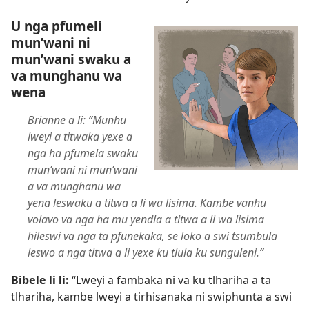
U nga pfumeli
mun’wani ni
mun’wani swaku a
va munghanu wa
wena
Brianne a li: “Munhu
lweyi a titwaka yexe a
nga ha pfumela swaku
mun’wani ni mun’wani
a va munghanu wa
yena leswaku a titwa a li wa lisima. Kambe vanhu
volavo va nga ha mu yendla a titwa a li wa lisima
hileswi va nga ta pfunekaka, se loko a swi tsumbula
leswo a nga titwa a li yexe ku tlula ku sunguleni.”
Bibele li li:
“Lweyi a fambaka ni va ku tlhariha a ta
tlhariha, kambe lweyi a tirhisanaka ni swiphunta a swi