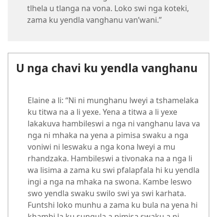
tlhela u tlanga na vona. Loko swi nga koteki,
zama ku yendla vanghanu van’wani.”
U nga chavi ku yendla vanghanu
Elaine a li: “Ni ni munghanu lweyi a tshamelaka
ku titwa na a li yexe. Yena a titwa a li yexe
lakakuva hambileswi a nga ni vanghanu lava va
nga ni mhaka na yena a pimisa swaku a nga
voniwi ni leswaku a nga kona lweyi a mu
rhandzaka. Hambileswi a tivonaka na a nga li
wa lisima a zama ku swi pfalapfala hi ku yendla
ingi a nga na mhaka na swona. Kambe leswo
swo yendla swaku swilo swi ya swi karhata.
Funtshi loko munhu a zama ku bula na yena hi
khambi la ku sungula a pimisa swaku a ni