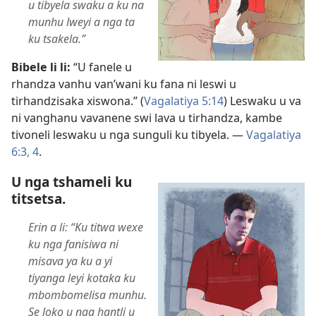
u tibyela swaku a ku na
munhu lweyi a nga ta
ku tsakela.”
Bibele li li:
“U fanele u
rhandza vanhu van’wani ku fana ni leswi u
tirhandzisaka xiswona.” (
Vagalatiya 5:14
) Leswaku u va
ni vanghanu vavanene swi lava u tirhandza, kambe
tivoneli leswaku u nga sunguli ku tibyela. —
Vagalatiya
6:3, 4
.
U nga tshameli ku
titsetsa.
Erin a li: “Ku titwa wexe
ku nga fanisiwa ni
misava ya ku a yi
tiyanga leyi kotaka ku
mbombomelisa munhu.
Se loko u nga hantli u