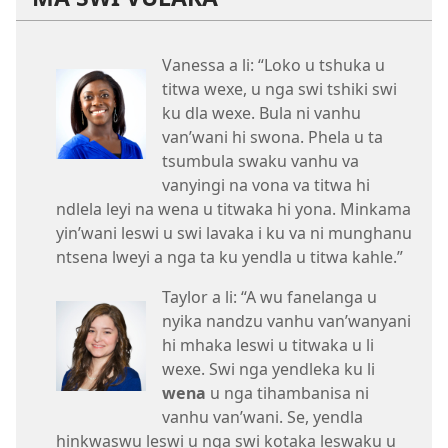
Vanessa a li: “Loko u tshuka u
titwa wexe, u nga swi tshiki swi
ku dla wexe. Bula ni vanhu
van’wani hi swona. Phela u ta
tsumbula swaku vanhu va
vanyingi na vona va titwa hi
ndlela leyi na wena u titwaka hi yona. Minkama
yin’wani leswi u swi lavaka i ku va ni munghanu
ntsena lweyi a nga ta ku yendla u titwa kahle.”
Taylor a li: “A wu fanelanga u
nyika nandzu vanhu van’wanyani
hi mhaka leswi u titwaka u li
wexe. Swi nga yendleka ku li
wena
u nga tihambanisa ni
vanhu van’wani. Se, yendla
hinkwaswu leswi u nga swi kotaka leswaku u