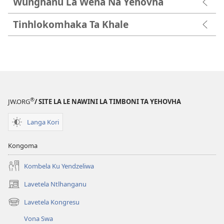
Wunghanu La Wena Na Yehovha
Tinhlokomhaka Ta Khale
®
JW.ORG
/ SITE LA LE NAWINI LA TIMBONI TA YEHOVHA
Langa Kori
Kongoma
Kombela Ku Yendzeliwa
Lavetela Ntlhanganu
(opens
new
Lavetela Kongresu
(opens
window)
new
Vona Swa