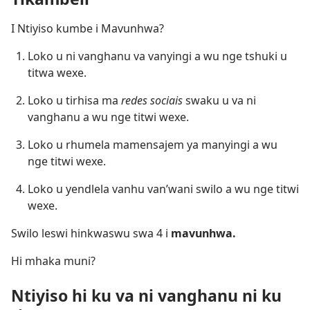
I Ntiyiso kumbe i Mavunhwa?
Loko u ni vanghanu va vanyingi a wu nge tshuki u
titwa wexe.
Loko u tirhisa ma
redes sociais
swaku u va ni
vanghanu a wu nge titwi wexe.
Loko u rhumela mamensajem ya manyingi a wu
nge titwi wexe.
Loko u yendlela vanhu van’wani swilo a wu nge titwi
wexe.
Swilo leswi hinkwaswu swa 4 i
mavunhwa.
Hi mhaka muni?
Ntiyiso hi ku va ni vanghanu ni ku