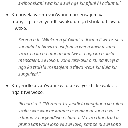
swibonekani swa ku a swi nge ku pfuni hi nchumu.”
Ku posela vanhu van’wani mamensajem ya
manyingi a swi yendli swaku u nga tshuki u titwa u
li wexe.
Serena a li: “Minkama yin’wani u titwa u li wexe, se u
sungula ku txuvuka telefoni la wena kuva u vona
swaku a ku na munghanu lweyi a nga ku tsalela
mensajem. Se loko u vona leswaku a ku na lweyi a
nga ku tsalela mensajem u titwa wexe ku tlula ku
sunguleni.”
Ku yendlela van’wani swilo a swi yendli leswaku u
nga titwi wexe.
Richard a li: “Ni zama ku yendlela vanghanu va mina
swilo swaswinene kambe ni vona ingi vona a va se
tshama va ni yendlela nchumu. Na swi rhandza ku
pfuna van’wani loko va swi lava, kambe ni swi vona