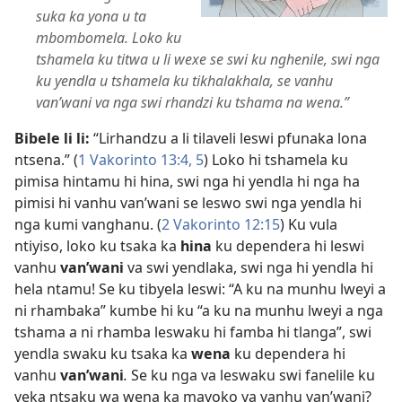
suka ka yona u ta
mbombomela. Loko ku
tshamela ku titwa u li wexe se swi ku nghenile, swi nga
ku yendla u tshamela ku tikhalakhala, se vanhu
van’wani va nga swi rhandzi ku tshama na wena.”
Bibele li li:
“Lirhandzu a li tilaveli leswi pfunaka lona
ntsena.” (
1 Vakorinto 13:4, 5
) Loko hi tshamela ku
pimisa hintamu hi hina, swi nga hi yendla hi nga ha
pimisi hi vanhu van’wani se leswo swi nga yendla hi
nga kumi vanghanu. (
2 Vakorinto 12:15
) Ku vula
ntiyiso, loko ku tsaka ka
hina
ku dependera hi leswi
vanhu
van’wani
va swi yendlaka, swi nga hi yendla hi
hela ntamu! Se ku tibyela leswi: “A ku na munhu lweyi a
ni rhambaka” kumbe hi ku “a ku na munhu lweyi a nga
tshama a ni rhamba leswaku hi famba hi tlanga”, swi
yendla swaku ku tsaka ka
wena
ku dependera hi
vanhu
van’wani
.
Se ku nga va leswaku swi fanelile ku
veka ntsaku wa wena ka mavoko ya vanhu van’wani?