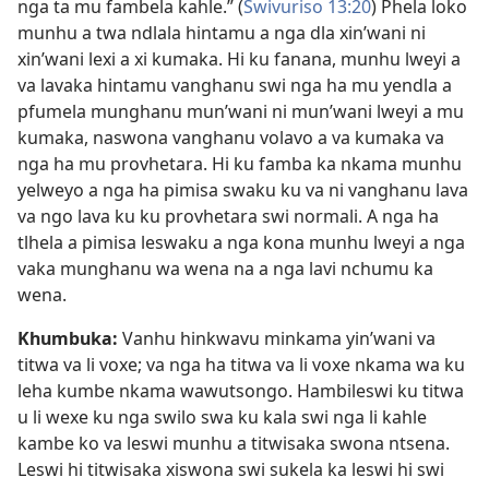
nga ta mu fambela kahle.” (
Swivuriso 13:20
) Phela loko
munhu a twa ndlala hintamu a nga dla xin’wani ni
xin’wani lexi a xi kumaka. Hi ku fanana, munhu lweyi a
va lavaka hintamu vanghanu swi nga ha mu yendla a
pfumela munghanu mun’wani ni mun’wani lweyi a mu
kumaka, naswona vanghanu volavo a va kumaka va
nga ha mu provhetara. Hi ku famba ka nkama munhu
yelweyo a nga ha pimisa swaku ku va ni vanghanu lava
va ngo lava ku ku provhetara swi normali. A nga ha
tlhela a pimisa leswaku a nga kona munhu lweyi a nga
vaka munghanu wa wena na a nga lavi nchumu ka
wena.
Khumbuka:
Vanhu hinkwavu minkama yin’wani va
titwa va li voxe; va nga ha titwa va li voxe nkama wa ku
leha kumbe nkama wawutsongo. Hambileswi ku titwa
u li wexe ku nga swilo swa ku kala swi nga li kahle
kambe ko va leswi munhu a titwisaka swona ntsena.
Leswi hi titwisaka xiswona swi sukela ka leswi hi swi