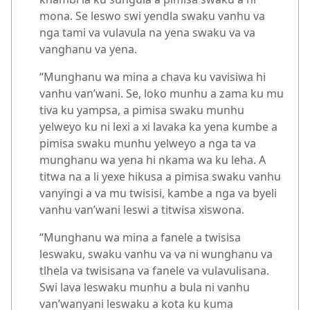
mona. Se leswo swi yendla swaku vanhu va
nga tami va vulavula na yena swaku va va
vanghanu va yena.
“Munghanu wa mina a chava ku vavisiwa hi
vanhu van’wani. Se, loko munhu a zama ku mu
tiva ku yampsa, a pimisa swaku munhu
yelweyo ku ni lexi a xi lavaka ka yena kumbe a
pimisa swaku munhu yelweyo a nga ta va
munghanu wa yena hi nkama wa ku leha. A
titwa na a li yexe hikusa a pimisa swaku vanhu
vanyingi a va mu twisisi, kambe a nga va byeli
vanhu van’wani leswi a titwisa xiswona.
“Munghanu wa mina a fanele a twisisa
leswaku, swaku vanhu va va ni wunghanu va
tlhela va twisisana va fanele va vulavulisana.
Swi lava leswaku munhu a bula ni vanhu
van’wanyani leswaku a kota ku kuma