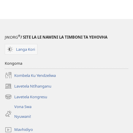
®
JW.ORG
/ SITE LA LE NAWINI LA TIMBONI TA YEHOVHA
Langa Kori
Kongoma
Kombela Ku Yendzeliwa
Lavetela Ntlhanganu
(opens
new
Lavetela Kongresu
(opens
window)
new
Vona Swa
window)
Nyuwani!
Mavhidiyo