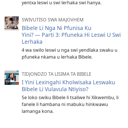
yentxa leswi u swi lerhaka swi hanya.
SWIVUTISO SWA MAJOVHEM
Bibele Li Nga Ni Pfunisa Ku
Yini? — Parti 3: Pfuneka Hi Leswi U Swi
Lerhaka
4 wa swilo leswi u nga swi yendlaka swaku u
pfuneka nkama u lerhaka Bibele.
TIDJONDZO TA LISIMA TA BIBELE
I Yini Lexingahi Kholwisaka Leswaku
Bibele Li Vulavula Ntiyiso?
Se loko swiku Bibele li tsaliwe hi Xikwembu, li
fanele li hambana ni mabuku hinkwawu
lamanga kona.