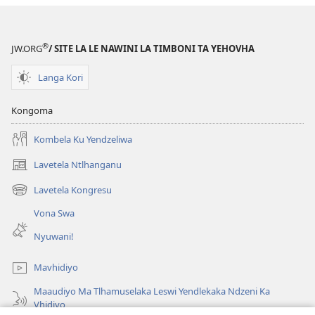
®
JW.ORG
/ SITE LA LE NAWINI LA TIMBONI TA YEHOVHA
Langa Kori
Kongoma
Kombela Ku Yendzeliwa
Lavetela Ntlhanganu
(opens
new
Lavetela Kongresu
(opens
window)
new
Vona Swa
window)
Nyuwani!
Mavhidiyo
Maaudiyo Ma Tlhamuselaka Leswi Yendlekaka Ndzeni Ka
Vhidiyo