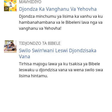
MAVHIDIYO
Djondza Ka Vanghanu Va Yehovha
Djondza minchumu ya lisima ka vanhu va ku
hambanahambana va le Bibeleni lava nga va
vanghanu va Yehovha!
TIDJONDZO TA BIBELE
Swilo Swin’wani Leswi Djondzisaka
Vana
Tirhisa majogu lawa ya ku tsakisa ya Bibele
leswaku u djondzisa vana va wena swilo swa
lisima hintamu.