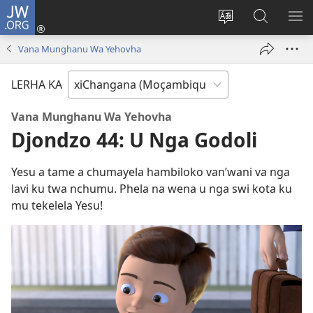
JW.ORG
Nghena
(opens
Cinca
Lavetela
KO
new
Lirimi
JW.ORG
ME
Vana Munghanu Wa Yehovha
window)
la
site
LERHA KA
Vana Munghanu Wa Yehovha
Djondzo 44: U Nga Godoli
Yesu a tame a chumayela hambiloko van’wani va nga
lavi ku twa nchumu. Phela na wena u nga swi kota ku
mu tekelela Yesu!