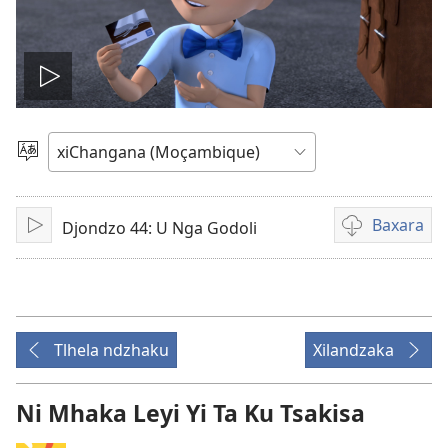
Play
video
Hlawula
Lirimi
Baxara
Djondzo 44: U Nga Godoli
Chaya
Mavhidiyu
mangabaxari
Tlhela ndzhaku
Xilandzaka
Ni Mhaka Leyi Yi Ta Ku Tsakisa