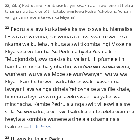
22, 23
. a) Pedru a swi kombisise ku yini swaku a a ni wunene a tlhela a
tshama na a tsakile? b) I nkateko wini lowu Pedru, Yakobe na Yohani
va nga va na wona ka wusiku leliyani?
22
Pedru a a lava ku katseka ka swilo swa ku hlamalisa
leswi a a swi vona, naswona a a lava swaku swi teka
nkama wa ku leha, hikusa a swi tikomba ingi Moxe na
Eliya se a vo famba. Se Pedru a byela Yesu a ku:
“Mudjondzisi, swa tsakisa ku va lani. Hi pfumeleli hi
hamba minchacha yinharhu, wun’we wu va wa wena,
wun’wani wu va wa Moxe se wun’wanyani wu va wa
Eliya.” Kambe hi swi tiva kahle leswaku vavanuna
lavayani lava va nga tirhela Yehovha se a va file khale,
hi mhaka leyo a swi nga laveki swaku va yakeliwa
minchacha. Kambe Pedru a a nga swi tivi leswi a a swi
vula. Se wena ke, a wu swi tsakeli a ku tekelela wanuna
lweyi a a kombisa wunene a tlhela a tshama na a
tsakile? —
Luk. 9:33
.
23
Hi wusiku lolelo Pedru,