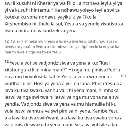
swi li kusuhi ni Khezariya wa Filipi, a ntshava leyi a yi ya
yi va kusuhi hintamu.
Ka ndhawu yoleyo leyi a swi ta
b
koteka ku vona ndhawu yayikulu ya Tiko la
Xitshembiso hi tlhelo la sul, Yesu a va yendle xivutiso xa
lisima hintamu valandzeli va yena.
12, 13.
a) Hi mhaka muni Yesu a lave ku tiva leswi xitshungu a xi swi
pimisa hi yena? b) Pedru a li kombisise ku yini lipfumelo la ntiyiso ka
marito lawa a nga ma byela Yesu?
12
Yesu a vutise vadjondzisiwa va yena a ku: “Kasi
xitshungu xi li hi mina mani?” Hi nga mu pimisa Pedru
na a mu txuvukisela kahle Yesu, a vona
wunene ni
wutlharhi leli Hosi ya yena a yi li na lona. Phela Yesu a a
lava ku tiva swaku vanhu va li hi yena mani, hi mhaka
leswi va nga swi twa ni leswi va nga mu vona na a swi
yendla. Vadjondzisiwa va yena va mu hlamulile hi ku
vula leswi vanhu a va swi pimisa hi yena. Kambe Yesu
a a lava ku tiva swin’wani, a a lava ku tiva swaku vona a
va pimisa leswaku hi yena mani. Se, a va vutisile a ku: