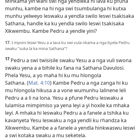
Minkama yin’wani swi nga yendleka hi lava ku pfuna
munhu, kambe na hi nga swi tsumbulanga hi kutxa
munhu yelweyo leswaku a yendla swilo leswi tsakisaka
Sathana, handle ka ku yendla swilo leswi tsakisaka
Xikwembu. Kambe Pedru a yendle yini?
17.
I mpsini leswi Yesu a a lava ku swi vula nkama a nga byela Pedru
swaku “suka la ka mina Sathana”?
17
Pedru a swi twisisile swaku Yesu a a nga vuli swona
swaku yena a a bihile ku fana na Sathana Davulosi.
Phela Yesu, a yo maha hi ku mu hlongola
Sathana. (
Mat. 4:10
) Kambe Pedru a nga zanga hi ku
mu hlongola hikusa a a vone wumunhu lalinene leli
Pedru a a li na lona. Yesu a pfune Pedru leswaku a
lulamisa mimpimiso ya yena leyi a yi hoxile ka mhaka
leyi. A mhaka hi leswaku Pedru a a fanele a tshika ku
kavanyeta Yesu leswaku a nga yendli ku rhandza ka
Xikwembu. Kambe a a fanele a yendla hinkwaswu leswi
a swi kotaka swaku a mu seketela.