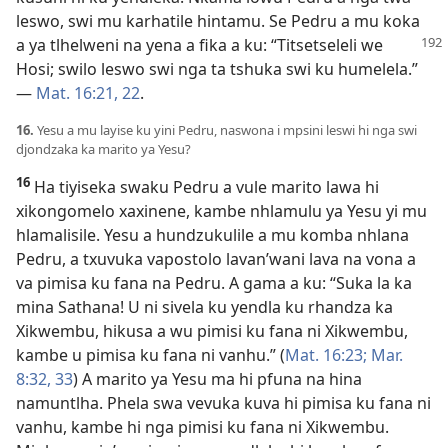
leswo, swi mu karhatile hintamu. Se Pedru a mu koka
a ya tlhelweni na yena a fika a ku:
“Titsetseleli we
Hosi; swilo leswo swi nga ta tshuka swi ku humelela.”
—
Mat. 16:21, 22
.
16.
Yesu a mu layise ku yini Pedru, naswona i mpsini leswi hi nga swi
djondzaka ka marito ya Yesu?
16
Ha tiyiseka swaku Pedru a vule marito lawa hi
xikongomelo xaxinene, kambe nhlamulu ya Yesu yi mu
hlamalisile. Yesu a hundzukulile a mu komba nhlana
Pedru, a txuvuka vapostolo lavan’wani lava na vona a
va pimisa ku fana na Pedru. A gama a ku: “Suka la ka
mina Sathana! U ni sivela ku yendla ku rhandza ka
Xikwembu, hikusa a wu pimisi ku fana ni Xikwembu,
kambe u pimisa ku fana ni vanhu.” (
Mat. 16:23;
Mar.
8:32, 33
) A marito ya Yesu ma hi pfuna na hina
namuntlha. Phela swa vevuka kuva hi pimisa ku fana ni
vanhu, kambe hi nga pimisi ku fana ni Xikwembu.