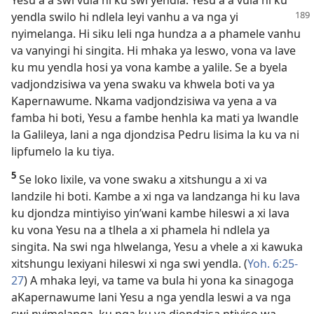
yendla swilo
hi ndlela leyi vanhu a va nga yi
nyimelanga. Hi siku leli nga hundza a a phamele vanhu
va vanyingi hi singita. Hi mhaka ya leswo, vona va lave
ku mu yendla hosi ya vona kambe a yalile. Se a byela
vadjondzisiwa va yena swaku va khwela boti va ya
Kapernawume. Nkama vadjondzisiwa va yena a va
famba hi boti, Yesu a fambe henhla ka mati ya lwandle
la Galileya, lani a nga djondzisa Pedru lisima la ku va ni
lipfumelo la ku tiya.
5
Se loko lixile, va vone swaku a xitshungu a xi va
landzile hi boti. Kambe a xi nga va landzanga hi ku lava
ku djondza mintiyiso yin’wani kambe hileswi a xi lava
ku vona Yesu na a tlhela a xi phamela hi ndlela ya
singita. Na swi nga hlwelanga, Yesu a vhele a xi kawuka
xitshungu lexiyani hileswi xi nga swi yendla. (
Yoh. 6:25-
27
) A mhaka leyi, va tame va bula hi yona ka sinagoga
aKapernawume lani Yesu a nga yendla leswi a va nga
swi nyimelanga, ku nga ku va djondzisa ntiyiso wa