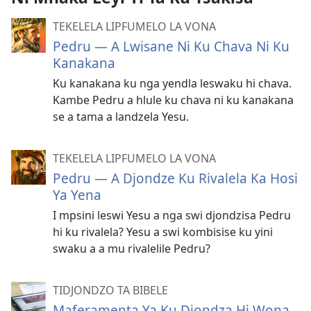
TEKELELA LIPFUMELO LA VONA
Pedru — A Lwisane Ni Ku Chava Ni Ku
Kanakana
Ku kanakana ku nga yendla leswaku hi chava.
Kambe Pedru a hlule ku chava ni ku kanakana
se a tama a landzela Yesu.
TEKELELA LIPFUMELO LA VONA
Pedru — A Djondze Ku Rivalela Ka Hosi
Ya Yena
I mpsini leswi Yesu a nga swi djondzisa Pedru
hi ku rivalela? Yesu a swi kombisise ku yini
swaku a a mu rivalelile Pedru?
TIDJONDZO TA BIBELE
Maferamenta Ya Ku Djondza Hi Wona