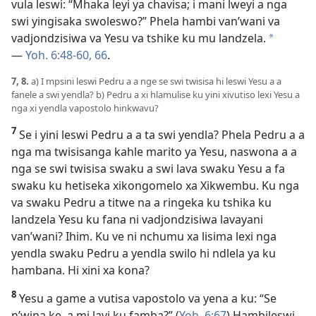
vula leswi: “Mhaka leyi ya chavisa; i mani lweyi a nga
swi yingisaka swoleswo?” Phela hambi van’wani va
vadjondzisiwa va Yesu va tshike ku mu landzela.
a
—
Yoh. 6:48-60,
66
.
7, 8.
a) I mpsini leswi Pedru a a nge se swi twisisa hi leswi Yesu a a
fanele a swi yendla? b) Pedru a xi hlamulise ku yini xivutiso lexi Yesu a
nga xi yendla vapostolo hinkwavu?
7
Se i yini leswi Pedru a a ta swi yendla? Phela Pedru a a
nga ma twisisanga kahle marito ya Yesu, naswona a a
nga se swi twisisa swaku a swi lava swaku Yesu a fa
swaku ku hetiseka xikongomelo xa Xikwembu. Ku nga
va swaku Pedru a titwe na a ringeka ku tshika ku
landzela Yesu ku fana ni vadjondzisiwa lavayani
van’wani? Ihim. Ku ve ni nchumu xa lisima lexi nga
yendla swaku Pedru a yendla swilo hi ndlela ya ku
hambana. Hi xini xa kona?
8
Yesu a game a vutisa vapostolo va yena a ku: “Se
n’wina ke, a mi lavi ku famba?” (
Yoh. 6:67
) Hambileswi