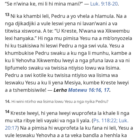
“Se n’wina ke, mi li hi mina mani?” —
Luk. 9:18-20
.
13
Ni ka khambi leli, Pedru a yo vhela a hlamula. Na a
nga djikadjiki a vule leswi yena ni lavan’wani a va
titwisa xiswona. A te: “U Kreste, N’wana wa Xikwembu
lexi hanyaka.” Hi nga mu pimisa Yesu na a mb’onyozela
hi ku tsakisiwa hi leswi Pedru a nga swi vula. Yesu a
khumbukise Pedru swaku a ku nga li munhu, kambe a
ku li Yehovha Xikwembu lweyi a nga pfuna lava a va ni
lipfumelo swaku va twisisa ntiyiso lowu wa lisima.
Pedru a swi kotile ku twisisa ntiyiso wa lisima wa
leswaku Yesu a ku li yena Mesiya, kumbe Kreste lweyi
a a tshembisiwile! —
Lerha
Matewu 16:16, 17
.
14.
Hi wini ntirho wa lisima lowu Yesu a nga nyika Pedru?
14
Kreste lweyi, hi yena lweyi wuprofeta la khale li nga
mu vita ribye leli vayaki va nga li yala. (
Ps. 118:22;
Luk.
20:17
) Na a pimisa hi wuprofeta la ku fana ni leli, Yesu a
vule leswaku Yehovha a a ta veka bandla a henhla ka