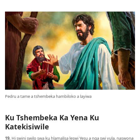
Pedru a tame a tshembeka hambiloko a layiwa
Ku Tshembeka Ka Yena Ku
Katekisiwile
19.
Hi swini swilo swa ku hlamalisa leswi Yesu a nga swi vula, naswona