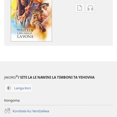
Ku
Kubaxara
baxara
ka
ka
swa
Mabuku
kuyingiseliwa
ya
Tekelela
Eletroniko
Lipfumelo
Tekelela
La
Lipfumelo
Vona
La
Vona
®
JW.ORG
/ SITE LA LE NAWINI LA TIMBONI TA YEHOVHA
Langa Kori
Kongoma
Kombela Ku Yendzeliwa