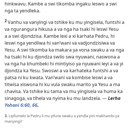
hinkwavu. Kambe a swi tikomba ingaku leswo a swi
nga ta yendleka.
2
Vanhu va vanyingi va tshike ku mu yingisela, funtshi a
va ngurangura hikusa a va nga ha tsaki hi leswi Yesu
a a swi djondzisa. Kambe lexi a xi karhata Pedru, hi
leswi nga yendliwa hi van’wani va vadjondzisiwa va
Yesu. A swi tikomba ka makara ya vona swaku a va nga
ha tsaki hi ku djondza swilo swa nyuwani, naswona a
va nga ha khumbeki hi mintiyiso ya nyuwani leyi a va yi
djondza ka Yesu. Swoswi a va karhateka funtshi a va
patsa ni ku kwata. Van’wani va kombise leswi a va
titwisa xiswona hi ku vula swaku marito ya Yesu a ma
chavisa. Va tshike ku tama va mu yingisela va huma ka
sinagoga, va tlhela va nyima ku mu landzela. —
Lerha
Yohani 6:60,
66
.
3.
Lipfumelo la Pedru li mu pfune swaku a yendla yini makhambi ya
manyingi?