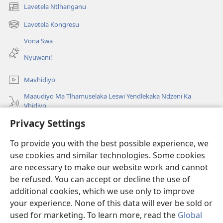
Lavetela Ntlhanganu
(opens
new
Lavetela Kongresu
(opens
window)
new
Vona Swa
window)
Nyuwani!
Mavhidiyo
Maaudiyo Ma Tlhamuselaka Leswi Yendlekaka Ndzeni Ka
Vhidiyo
Privacy Settings
Lavetela
To provide you with the best possible experience, we
Minyikelo
(opens
use cookies and similar technologies. Some cookies
new
are necessary to make our website work and cannot
window)
Bibliyoteka la Watchtower ka Interneti
be refused. You can accept or decline the use of
(opens
new
additional cookies, which we use only to improve
®
JW Hub
window)
(opens
your experience. None of this data will ever be sold or
new
used for marketing. To learn more, read the
Global
window)