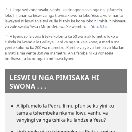
Hi nga swi vona swaku vanhu ka sinagoga a va nga na lipfumelo
a
loko hi fananisa leswi va nga titwisa xiswona loko Yesu a vule marito
lawayani ni leswi a va swi vulile hi tolo ka kona loko hi mbilu hinkwayu
va vule swaku Yesu i Muprofeta wa Xikwembu. —
Yoh. 6:14
.
A liyendzo la vona li teke kolomu ka 50 wa makilometru loko u
b
sukela ka lwandle la Galileya. Lani va nga sukela kona, a mati a ma
yente kolomu ka 200 wa mametru. Kambe va ye va famba va fika lani
a mati a ma yente 350 wa mametru. A va famba hi ku vonetela
tindhawu ta ku xonga ta ndhawu liyani.
LESWI U NGA PIMISAKA HI
SWONA . . .
A lipfumelo la Pedru li mu pfunise ku yini ku
tama a tshembeka nkama lowu vanhu va
vanyingi va nga tshika ku landzela Yesu?
Lipfumelo ni ku tshembeka ka Pedru, swi mu