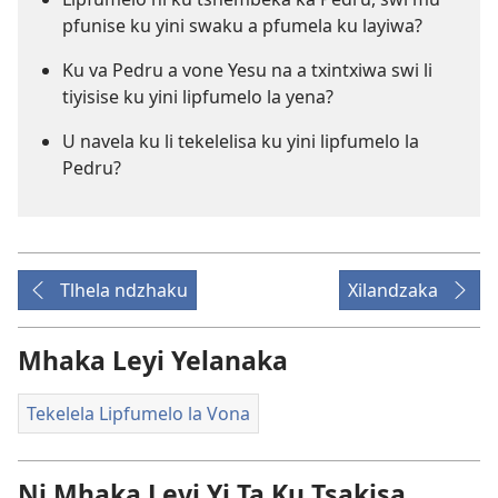
pfunise ku yini swaku a pfumela ku layiwa?
Ku va Pedru a vone Yesu na a txintxiwa swi li
tiyisise ku yini lipfumelo la yena?
U navela ku li tekelelisa ku yini lipfumelo la
Pedru?
Tlhela ndzhaku
Xilandzaka
Mhaka Leyi Yelanaka
Tekelela Lipfumelo la Vona
Ni Mhaka Leyi Yi Ta Ku Tsakisa