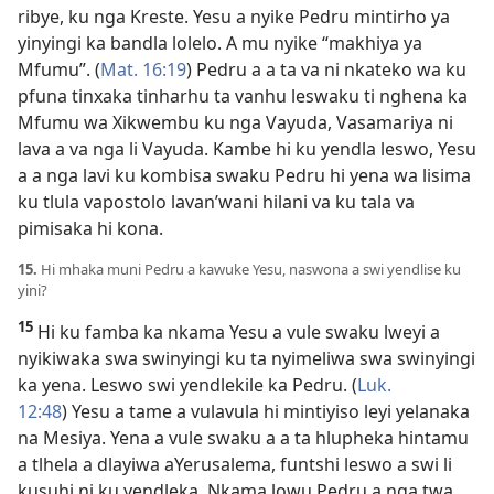
ribye, ku nga Kreste. Yesu a nyike Pedru mintirho ya
yinyingi ka bandla lolelo. A mu nyike “makhiya ya
Mfumu”. (
Mat. 16:19
) Pedru a a ta va ni nkateko wa ku
pfuna tinxaka tinharhu ta vanhu leswaku ti nghena ka
Mfumu wa Xikwembu ku nga Vayuda, Vasamariya ni
lava a va nga li Vayuda. Kambe hi ku yendla leswo, Yesu
a a nga lavi ku kombisa swaku Pedru hi yena wa lisima
ku tlula vapostolo lavan’wani hilani va ku tala va
pimisaka hi kona.
15.
Hi mhaka muni Pedru a kawuke Yesu, naswona a swi yendlise ku
yini?
15
Hi ku famba ka nkama Yesu a vule swaku lweyi a
nyikiwaka swa swinyingi ku ta nyimeliwa swa swinyingi
ka yena. Leswo swi yendlekile ka Pedru. (
Luk.
12:48
) Yesu a tame a vulavula hi mintiyiso leyi yelanaka
na Mesiya. Yena a vule swaku a a ta hlupheka hintamu
a tlhela a dlayiwa aYerusalema, funtshi leswo a swi li
kusuhi ni ku yendleka. Nkama lowu Pedru a nga twa