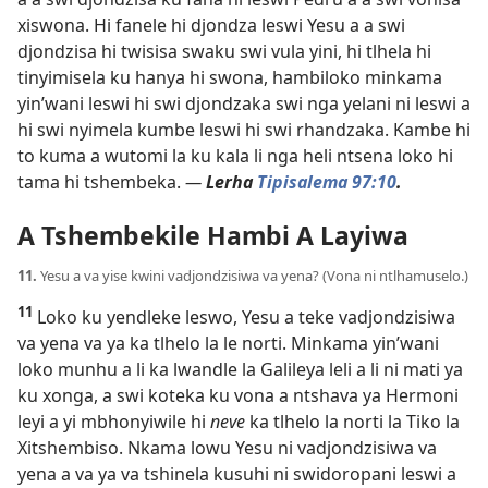
xiswona. Hi fanele hi djondza leswi Yesu a a swi
djondzisa hi twisisa swaku swi vula yini, hi tlhela hi
tinyimisela ku hanya hi swona, hambiloko minkama
yin’wani leswi hi swi djondzaka swi nga yelani ni leswi a
hi swi nyimela kumbe leswi hi swi rhandzaka. Kambe hi
to kuma a wutomi la ku kala li nga heli ntsena loko hi
tama hi tshembeka.
—
Lerha
Tipisalema 97:10
.
A Tshembekile Hambi A Layiwa
11.
Yesu a va yise kwini vadjondzisiwa va yena? (Vona ni ntlhamuselo.)
11
Loko ku yendleke leswo, Yesu a teke vadjondzisiwa
va yena va ya ka tlhelo la le norti. Minkama yin’wani
loko munhu a li ka lwandle la Galileya leli a li ni mati ya
ku xonga, a swi koteka ku vona a ntshava ya Hermoni
leyi a yi mbhonyiwile hi
neve
ka tlhelo la norti la Tiko la
Xitshembiso. Nkama lowu Yesu ni vadjondzisiwa va
yena a va ya va tshinela kusuhi ni swidoropani leswi a