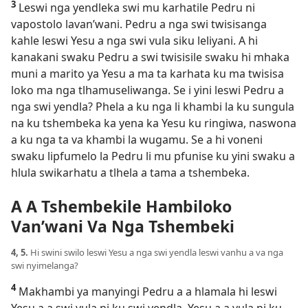
3
Leswi nga yendleka swi mu karhatile Pedru ni
vapostolo lavan’wani. Pedru a nga swi twisisanga
kahle leswi Yesu a nga swi vula siku leliyani. A hi
kanakani swaku Pedru a swi twisisile swaku hi mhaka
muni a marito ya Yesu a ma ta karhata ku ma twisisa
loko ma nga tlhamuseliwanga. Se i yini leswi Pedru a
nga swi yendla? Phela a ku nga li khambi la ku sungula
na ku tshembeka ka yena ka Yesu ku ringiwa, naswona
a ku nga ta va khambi la wugamu. Se a hi voneni
swaku lipfumelo la Pedru li mu pfunise ku yini swaku a
hlula swikarhatu a tlhela a tama a tshembeka.
A A Tshembekile Hambiloko
Van’wani Va Nga Tshembeki
4, 5.
Hi swini swilo leswi Yesu a nga swi yendla leswi vanhu a va nga
swi nyimelanga?
4
Makhambi ya manyingi Pedru a a hlamala hi leswi
Yesu a a swi vula ni ku swi yendla. Yesu a a vula ni ku