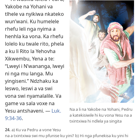
Yakobe na Yohani va
tlhele va nyikiwa nkateko
wun’wani. Ku humelele
rhefu leli nga nyima a
henhla ka vona. Ka rhefu
lolelo ku twale rito, phela
a ku li Rito la Yehovha
Xikwembu, Yena a te:
“Lweyi i N’wananga, lweyi
ni nga mu langa. Mu
yingiseni.” Ndzhaku ka
leswo, leswi a va swi
vona swi nyamalalile. Va
game va sala voxe na
Na a li na Yakobe na Yohani, Pedru
Yesu antshaveni. —
Luk.
a katekisiwile hi ku vona Yesu na a
9:34-36
.
txintxiwa hi ndlela ya singita
24.
a) Ku va Pedru a vone Yesu
na a txintxiwa swi mu pfunise ku yini? b) Hi nga pfunekisa ku yini hi