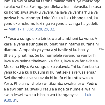
lomu a swi ta lava va famba makilometru ya matsongo
swaku va fika. Swi nga yendleka a ku li niwusiku hikusa
ku kombisiwa swaku vavanuna lava va vanharhu a va
peziwa hi wurhongo. Loko Yesu a li ku khongeleni, ku
yendleke nchumu lexi nga va yendla va nga ha yetleli.
—
Mat. 17:1;
Luk. 9:28, 29,
32
.
21
Yesu a sungule ku txintxiwa phambheni ka vona. A
kara la yena li sungule ku phatima hintamu ku fana ni
dlambu. A
mpahla ya yena a yi basile yi ku baa, yi
tlhela yi phatima. Se ku humelele vavanuna vambirhi
lava a va nyime tlhelweni ka Yesu, lava a va fanekisela
Moxe na Eliya. Va sungule ku vulavula “hi ku famba ka
yena loku a ku li kusuhi ni ku hetiseka aYerusalema.”
Swi tikomba a va vulavula hi ku fa ni ku pfuxiwa ka
Yesu. Phela swi vhele swi tikomba swaku leswi Pedru
a a swi pimisa, swaku Yesu a a nga ta humeleliwa hi
swilo leswi swa ku biha, a wo tikanganyisa. —
Luk.
9:30, 31
.