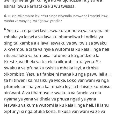
lisima lowu karhataka ku wu twisisa.
6.
Hi xini xikombiso lexi Yesu a nga xi yendla, naswona i mpsini leswi
vanhu va vanyingi va nga swi yendla?
6
Yesu a a nga swi lavi leswaku vanhu va ya ka yena hi
mhaka ya leswi a va lava ku phameliwa hi ndlela ya
singita, kambe a a lava leswaku va swi twisisa swaku
Xikwembu a xi ta va nyika wutomi la ku kala li nga heli
ntsena loko va kombisa lipfumelo ka gandzelo la
Kreste, va tlhela va tekelela xikombiso xa yena. Se
swaku a va pfuna ku twisisa mhaka leyi, a tirhise
xikombiso. Yesu a tifanise ni mana ku nga pawu leli a li
ta hi tilweni ka masiku ya Moxe. Loko van’wani va nga
pfumelelani na yena ka mhaka leyi, a tirhise xikombiso
xin’wani. A va tlhamusele swaku a va fanele va dla
nyama ya yena va tlhela va phuza ngati ya yena
leswaku va kuma wutomi la ku kala li nga heli. Hi lanu
xipfunyi xi nga pfuka kona, hikusa van’wani va ze va