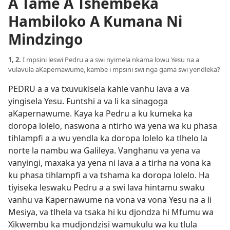
A Tame A Tshembeka
Hambiloko A Kumana Ni
Mindzingo
1, 2.
I mpsini leswi Pedru a a swi nyimela nkama lowu Yesu na a
vulavula aKapernawume, kambe i mpsini swi nga gama swi yendleka?
PEDRU a a va txuvukisela kahle vanhu lava a va
yingisela Yesu. Funtshi a va li ka sinagoga
aKapernawume. Kaya ka Pedru a ku kumeka ka
doropa lolelo, naswona a ntirho wa yena wa ku phasa
tihlampfi a a wu yendla ka doropa lolelo ka tlhelo la
norte la nambu wa Galileya. Vanghanu va yena va
vanyingi, maxaka ya yena ni lava a a tirha na vona ka
ku phasa tihlampfi a va tshama ka doropa lolelo. Ha
tiyiseka leswaku Pedru a a swi lava hintamu swaku
vanhu va Kapernawume na vona va vona Yesu na a li
Mesiya, va tlhela va tsaka hi ku djondza hi Mfumu wa
Xikwembu ka mudjondzisi wamukulu wa ku tlula