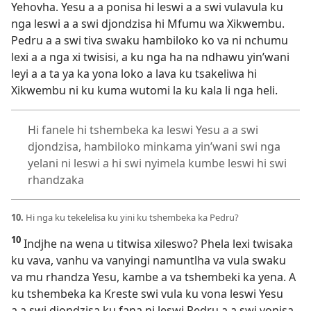
Yehovha. Yesu a a ponisa hi leswi a a swi vulavula ku
nga leswi a a swi djondzisa hi Mfumu wa Xikwembu.
Pedru a a swi tiva swaku hambiloko ko va ni nchumu
lexi a a nga xi twisisi, a ku nga ha na ndhawu yin’wani
leyi a a ta ya ka yona loko a lava ku tsakeliwa hi
Xikwembu ni ku kuma wutomi la ku kala li nga heli.
Hi fanele hi tshembeka ka leswi Yesu a a swi
djondzisa, hambiloko minkama yin’wani swi nga
yelani ni leswi a hi swi nyimela kumbe leswi hi swi
rhandzaka
10.
Hi nga ku tekelelisa ku yini ku tshembeka ka Pedru?
10
Indjhe na wena u titwisa xileswo? Phela lexi twisaka
ku vava, vanhu va vanyingi namuntlha va vula swaku
va mu rhandza Yesu, kambe a va tshembeki ka yena. A
ku tshembeka ka Kreste swi vula ku vona leswi Yesu
a a swi djondzisa ku fana ni leswi Pedru a a swi vonisa