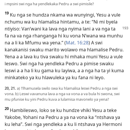
i mpsini swi nga ha yendlekaka Pedru a swi pimisile?
19
Ku nga se hundza nkama wa wunyingi, Yesu a vule
nchumu wa ku hlamalisa hintamu, a te: “Ni mi byela
ntiyiso: Van’wani ka lava nga nyima lani a va nga ta
fa na va nga rhanganga hi ku vona N’wana wa munhu
na a li ka Mfumu wa yena.” (
Mat. 16:28
) A swi
kanakanisi swaku marito wolawo ma hlamalise Pedru.
Yena a a lava ku tiva swaku hi mhaka muni Yesu a vule
leswo. Swi nga ha yendleka Pedru a pimise swaku
leswi a a ha li ku gama ku layiwa, a a nga ha ta yi kuma
minkateko ya ku hlawuleka ya ku fana ni leyo.
20, 21.
a) Tlhamusela swilo swa ku hlamalisa leswi Pedru a nga swi
vona. b) Leswi vavanuna lava a nga va vona a va bula hi swona, swi
mu pfunise ku yini Pedru kuva a lulamisa mavonelo ya yena?
20
Hambileswo, loko se ku hundze vhiki Yesu a teke
Yakobe, Yohani na Pedru a ya na vona ka “ntshava ya
ku leha”. Swi nga yendleka a ku li ntshava ya Hermoni