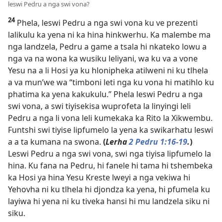
leswi Pedru a nga swi vona?
24
Phela, leswi Pedru a nga swi vona ku ve prezenti
lalikulu ka yena ni ka hina hinkwerhu. Ka malembe ma
nga landzela, Pedru a game a tsala hi nkateko lowu a
nga va na wona ka wusiku leliyani, wa ku va a vone
Yesu na a li Hosi ya ku hlonipheka atilweni ni ku tlhela
a va mun’we wa “timboni leti nga ku vona hi matihlo ku
phatima ka yena kakukulu.” Phela leswi Pedru a nga
swi vona, a swi tiyisekisa wuprofeta la linyingi leli
Pedru a nga li vona leli kumekaka ka Rito la Xikwembu.
Funtshi swi tiyise lipfumelo la yena ka swikarhatu leswi
a a ta kumana na swona.
(
Lerha
2 Pedru 1:16-19
.
)
Leswi Pedru a nga swi vona, swi nga tiyisa lipfumelo la
hina. Ku fana na Pedru, hi fanele hi tama hi tshembeka
ka Hosi ya hina Yesu Kreste lweyi a nga vekiwa hi
Yehovha ni ku tlhela hi djondza ka yena, hi pfumela ku
layiwa hi yena ni ku tiveka hansi hi mu landzela siku ni
siku.