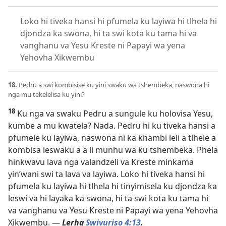
Loko hi tiveka hansi hi pfumela ku layiwa hi tlhela hi
djondza ka swona, hi ta swi kota ku tama hi va
vanghanu va Yesu Kreste ni Papayi wa yena
Yehovha Xikwembu
18.
Pedru a swi kombisise ku yini swaku wa tshembeka, naswona hi
nga mu tekelelisa ku yini?
18
Ku nga va swaku Pedru a sungule ku holovisa Yesu,
kumbe a mu kwatela? Nada. Pedru hi ku tiveka hansi a
pfumele ku layiwa, naswona ni ka khambi leli a tlhele a
kombisa leswaku a a li munhu wa ku tshembeka. Phela
hinkwavu lava nga valandzeli va Kreste minkama
yin’wani swi ta lava va layiwa. Loko hi tiveka hansi hi
pfumela ku layiwa hi tlhela hi tinyimisela ku djondza ka
leswi va hi layaka ka swona, hi ta swi kota ku tama hi
va vanghanu va Yesu Kreste ni Papayi wa yena Yehovha
Xikwembu. —
Lerha
Swivuriso 4:13
.