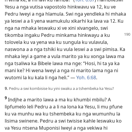
Yesu a nga vutisa vapostolo hinkwavu va 12, ku ve
Pedru lweyi a nga hlamula. Swi nga yendleka hi mhaka
ya leswi a a li yena wamukulu xikarhi ka lava va 12. Ku
nga na mhaka leswaku xi ve xini xivangelo, swi
tikomba ingaku Pedru
minkama hinkwayu a ku
tolovela ku va yena wa ku sungula ku vulavula,
naswona a a nga tshiki ku vula leswi a a swi pimisa. Ka
mhaka leyi a game a vula marito ya ku xonga lawa ma
nga tsaliwa ka Bibele lawa ma nge: “Hosi, hi ta ya ka
mani ke? Hi wena lweyi a nga ni marito lama nga ni
wutomi la ku kala li nga heli.” —
Yoh. 6:68
.
9.
Pedru a swi kombisise ku yini swaku a a tshembeka ka Yesu?
9
Indjhe a marito lawa a ma ku khumbi mbilu? A
lipfumelo leli Pedru a a li na lona ka Yesu, li mu pfune
ku va munhu wa ku tshembeka ku nga wumunhu la
lisima swinene. Pedru a swi twisise kahle leswaku ko
va Yesu ntsena Muponisi lweyi a nga vekiwa hi