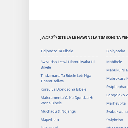
®
JW.ORG
/ SITE LA LE NAWINI LA TIMBONI TA Y
Tidjondzo Ta Bibele
Bibliyoteka
Swivutiso Leswi Hlamuliwaka Hi
Mabibele
Bibele
Mabuku Ni 
Tindzimana Ta Bibele Leti Nga
Mabroxura N
Tlhamuseliwa
Swiphephani
Kursu La Djondzo Ya Bibele
Longoloko 
Maferamenta Ya Ku Djondza Hi
Wona Bibele
Marhevixta
Muchadu & Ndjangu
Swibukwana
Majovhem
Swiyimiso
Swivanani