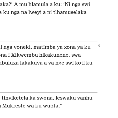
haka?’ A mu hlamula a ku: ‘Ni nga swi
na ku nga na lweyi a ni tlhamuselaka
li nga voneki, matimba ya xona ya ku
xona i Xikwembu hikakunene, swa
mbuluxa lakakuva a va nge swi koti ku
 u tinyiketela ka swona, leswaku vanhu
va Mukreste wa ku wupfa.”