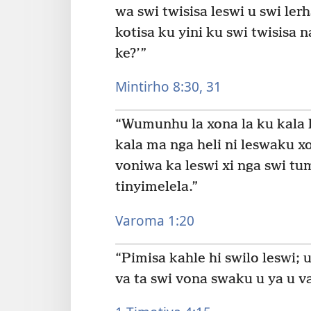
wa swi twisisa leswi u swi ler
kotisa ku yini ku swi twisisa 
ke?’”
Mintirho 8:30, 31
“Wumunhu la xona la ku kala 
kala ma nga heli ni leswaku 
voniwa ka leswi xi nga swi tu
tinyimelela.”
Varoma 1:20
“Pimisa kahle hi swilo leswi;
va ta swi vona swaku u ya u 