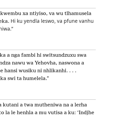
ikwembu xa ntiyiso, va wu tlhamusela
Hi ku yendla leswo, va pfune vanhu
eka.
hiwa.”
ka a nga fambi hi switsundzuxu swa
rhandza nawu wa Yehovha, naswona a
e hansi wusiku ni nhlikanhi. . . .
ka swi ta humelela.”
na kutani a twa mutheniwa na a lerha
o la le henhla a mu vutisa a ku: ‘Indjhe