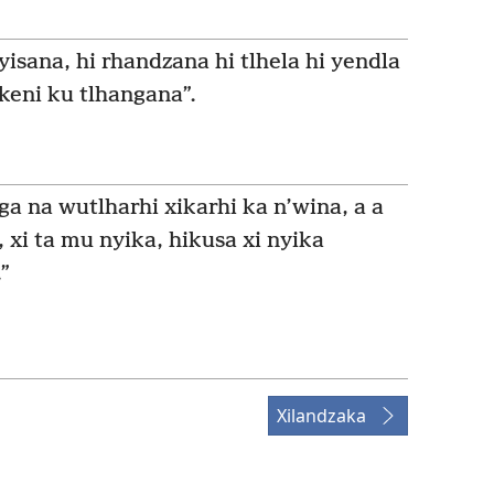
yisana, hi rhandzana hi tlhela hi yendla
keni ku tlhangana”.
ga na wutlharhi xikarhi ka n’wina, a a
xi ta mu nyika, hikusa xi nyika
”
Xilandzaka