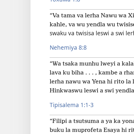
“Va tama va lerha Nawu wa X
kahle, va wu yendla wu twisis
swaku va twisisa leswi a swi ler
Nehemiya 8:8
“Wa tsaka munhu lweyi a kala
lava ku biha . . . , kambe a 
lerha nawu wa Yena hi rito la l
Hinkwaswu leswi a swi yendla
Tipisalema 1:1-3
“Filipi a tsutsuma a ya ka yo
buku la muprofeta Esaya hi rit