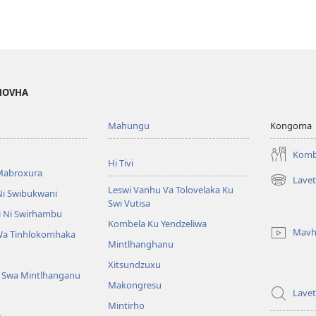
EHOVHA
Mahungu
Kongoma
Komb
Hi Tivi
Mabroxura
Lavet
(opens
Leswi Vanhu Va Tolovelaka Ku
i Swibukwani
new
Swi Vutisa
window)
 Ni Swirhambu
Kombela Ku Yendzeliwa
Mavh
Wa Tinhlokomhaka
Mintlhanghanu
Xitsundzuxu
 Swa Mintlhanganu
Makongresu
Lavet
Mintirho