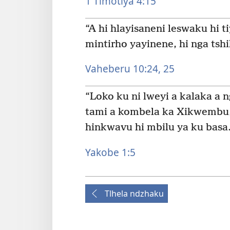
1 Timotiya 4:15
“A hi hlayisaneni leswaku hi ti
mintirho yayinene, hi nga tshi
Vaheberu 10:24, 25
“Loko ku ni lweyi a kalaka a n
tami a kombela ka Xikwembu, 
hinkwavu hi mbilu ya ku basa.
Yakobe 1:5
Tlhela ndzhaku