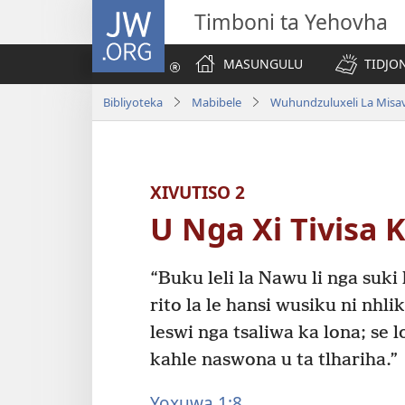
JW.ORG
Timboni ta Yehovha
MASUNGULU
TIDJO
Bibliyoteka
Mabibele
Wuhundzuluxeli La Misa
XIVUTISO 2
U Nga Xi Tivisa 
“Buku leli la Nawu li nga suk
rito la le hansi wusiku ni nh
leswi nga tsaliwa ka lona; se 
kahle naswona u ta tlhariha.”
Yoxuwa 1:8