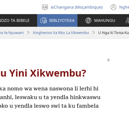
xiChangana (Moçambique)
Ngh
Hlawula
(op
lirimi
ne
NDZO TA BIBELE
BIBLIYOTEKA
MAHUNGU
wi
va Ya Nyuwani
Xingheniso Xa Rito La Xikwembu
U Nga Xi Tivisa K
Ku Yini Xikwembu?
i ka nomo wa wena naswona li lerhi hi
likanhi, leswaku u ta yendla hinkwaswu
loko u yendla leswo swi ta ku fambela