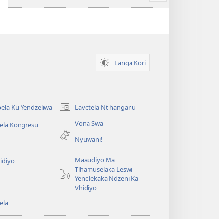
more
Langa Kori
ela Ku Yendzeliwa
Lavetela Ntlhanganu
(opens
new
Vona Swa
ela Kongresu
window)
Nyuwani!
Maaudiyo Ma
idiyo
Tlhamuselaka Leswi
Yendlekaka Ndzeni Ka
Vhidiyo
ela