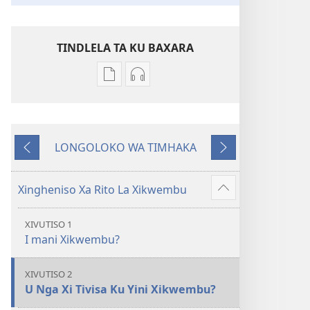
TINDLELA TA KU BAXARA
Ku
Kubaxara
baxara
ka
ka
swa
Mabuku
kuyingiseliwa
LONGOLOKO WA TIMHAKA
ya
Wuhundzuluxeli
Tlhela
Xilandzaka
Eletroniko
La
ndzhaku
Wuhundzuluxeli
Misava
Xingheniso Xa Rito La Xikwembu
Show
La
Ya
more
Misava
Nyuwani
XIVUTISO 1
Ya
I mani Xikwembu?
Nyuwani
XIVUTISO 2
U Nga Xi Tivisa Ku Yini Xikwembu?