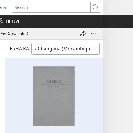
ena
ens
Search
w
HI TIVI
ndow)
u Yini Xikwembu?
LERHA KA