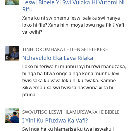
Leswi Bibele Yi Swi Vulaka Hi Vutomi Ni
Rifu
Xana ku ni swiphemu leswi salaka swi hanya
loko hi file? Xana hi ni moya lowu nga fiki? Vafi
va kwihi?
TINHLOKOMHAKA LETI ENGETELEKEKE
Nchavelelo Eka Lava Rilaka
Loko hi feriwa hi munhu loyi hi n’wi rhandzaka,
hi nga ha titwa onge a nga kona munhu loyi
twisisaka ku vava loku hi ku twaka. Kambe
Xikwembu xa swi twisisa naswona xi ta hi
pfuna.
SWIVUTISO LESWI HLAMURIWAKA HI BIBELE
I Yini Ku Pfuxiwa Ka Vafi?
Swi nga ha ku hlamarisa ku twa leswaku i