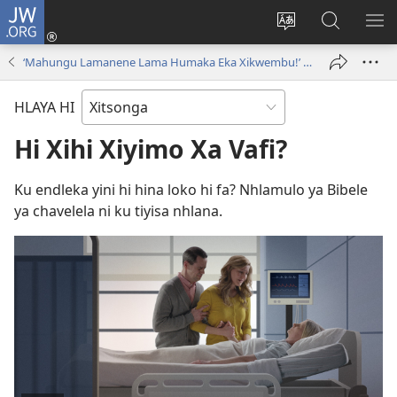
JW.ORG
Nghena
(opens
Hlawula
Secha
KO
new
ririmi
JW.ORG
NX
‘Mahungu Lamanene Lama Humaka Eka Xikwembu!’ Tivhidiyo
window)
HLAYA HI
Hi Xihi Xiyimo Xa Vafi?
Ku endleka yini hi hina loko hi fa? Nhlamulo ya Bibele
ya chavelela ni ku tiyisa nhlana.