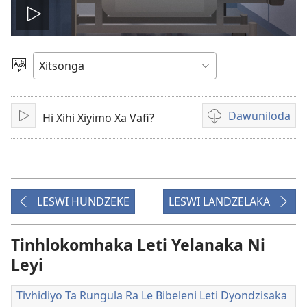
Play
video
Hlawula
Ririmi
Dawuniloda
Hi Xihi Xiyimo Xa Vafi?
Tlanga
Tindlela
to
dawuniloda
vhidiyo
LESWI HUNDZEKE
LESWI LANDZELAKA
Tinhlokomhaka Leti Yelanaka Ni
Leyi
Tivhidiyo Ta Rungula Ra Le Bibeleni Leti Dyondzisaka