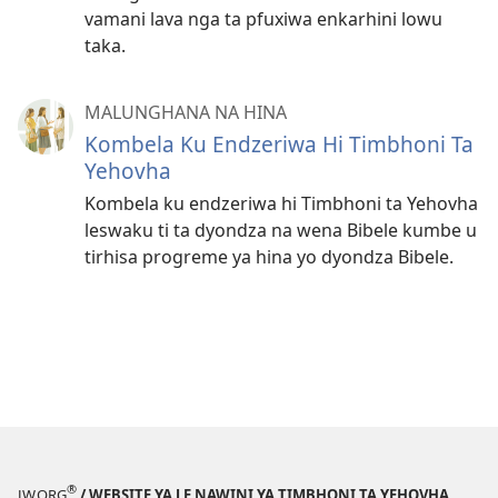
vamani lava nga ta pfuxiwa enkarhini lowu
taka.
MALUNGHANA NA HINA
Kombela Ku Endzeriwa Hi Timbhoni Ta
Yehovha
Kombela ku endzeriwa hi Timbhoni ta Yehovha
leswaku ti ta dyondza na wena Bibele kumbe u
tirhisa progreme ya hina yo dyondza Bibele.
®
JW.ORG
/ WEBSITE YA LE NAWINI YA TIMBHONI TA YEHOVHA