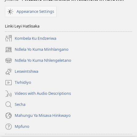
Appearance Settings
Linki Leyi Hatlisaka
Kombela Ku Endzeriwa
Ndlela Yo Kuma Minhlangano
(opens
new
Ndlela Yo Kuma Nhlengeletano
(opens
window)
new
Leswintshwa
window)
Tivhidiyo
Videos with Audio Descriptions
Secha
Mahungu Ya Misava Hinkwayo
Mpfuno