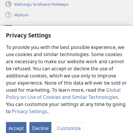
Mahungu Ya Misava Hinkwayo
Mpfuno
Minyikelo
(opens
Privacy Settings
new
window)
Watchtower LAYIBURARI YA LE KA WEBSITE
To provide you with the best possible experience, we
(opens
use cookies and similar technologies. Some cookies
new
®
JW Hub
window)
are necessary to make our website work and cannot
(opens
new
be refused. You can accept or decline the use of
Progreme ya
JW Library
window)
additional cookies, which we use only to improve
your experience. None of this data will ever be sold or
used for marketing. To learn more, read the
Global
Policy on Use of Cookies and Similar Technologies
.
Copyright
© 2026 Watch Tower Bible and Tract Society of Pennsylvania.
You can customize your settings at any time by going
MILAWU YO TIRHISA WEBSITE LEYI
|
NAWU WA XIHUNDLA
|
PRIVACY
to
Privacy Settings
.
SETTINGS
Accept
Decline
Customize