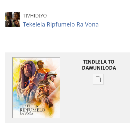
TIVHIDIYO
Tekelela Ripfumelo Ra Vona
TINDLELA TO
DAWUNILODA
Tindlela
to
dawuniloda
minkandziyiso
ya
elektroniki
Tekelela
Ripfumelo