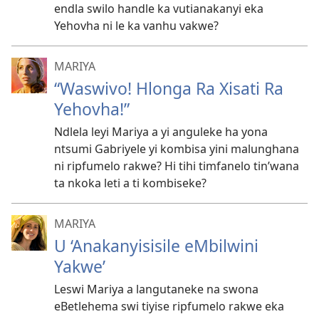
endla swilo handle ka vutianakanyi eka
Yehovha ni le ka vanhu vakwe?
MARIYA
“Waswivo! Hlonga Ra Xisati Ra
Yehovha!”
Ndlela leyi Mariya a yi anguleke ha yona
ntsumi Gabriyele yi kombisa yini malunghana
ni ripfumelo rakwe? Hi tihi timfanelo tin’wana
ta nkoka leti a ti kombiseke?
MARIYA
U ‘Anakanyisisile eMbilwini
Yakwe’
Leswi Mariya a langutaneke na swona
eBetlehema swi tiyise ripfumelo rakwe eka