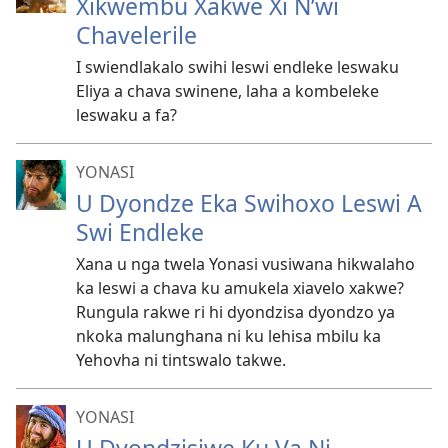
Xikwembu Xakwe Xi N’wi
Chavelerile
I swiendlakalo swihi leswi endleke leswaku
Eliya a chava swinene, laha a kombeleke
leswaku a fa?
YONASI
U Dyondze Eka Swihoxo Leswi A
Swi Endleke
Xana u nga twela Yonasi vusiwana hikwalaho
ka leswi a chava ku amukela xiavelo xakwe?
Rungula rakwe ri hi dyondzisa dyondzo ya
nkoka malunghana ni ku lehisa mbilu ka
Yehovha ni tintswalo takwe.
YONASI