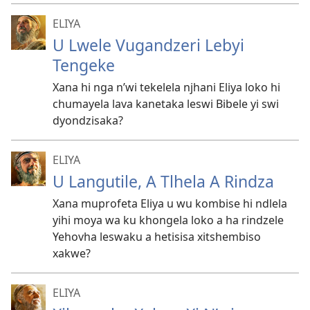
ELIYA
U Lwele Vugandzeri Lebyi
Tengeke
Xana hi nga n’wi tekelela njhani Eliya loko hi
chumayela lava kanetaka leswi Bibele yi swi
dyondzisaka?
ELIYA
U Langutile, A Tlhela A Rindza
Xana muprofeta Eliya u wu kombise hi ndlela
yihi moya wa ku khongela loko a ha rindzele
Yehovha leswaku a hetisisa xitshembiso
xakwe?
ELIYA