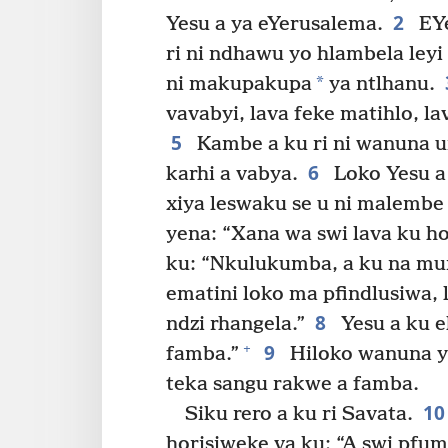
2
Yesu a ya eYerusalema.
EYe
ri ni ndhawu yo hlambela leyi
*
ni makupakupa
ya ntlhanu.
vavabyi, lava feke matihlo, la
5
Kambe a ku ri ni wanuna un
6
karhi a vabya.
Loko Yesu a 
xiya leswaku se u ni malembe y
yena: “Xana wa swi lava ku ho
ku: “Nkulukumba, a ku na mun
ematini loko ma pfindlusiwa, 
8
ndzi rhangela.”
Yesu a ku e
9
+
famba.”
Hiloko wanuna yo
teka sangu rakwe a famba.
1
Siku rero a ku ri Savata.
horisiweke va ku: “A swi pfum