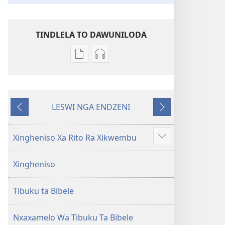
TINDLELA TO DAWUNILODA
Tindlela
Tindlela
to
to
dawuniloda
dawuniloda
minkandziyiso
leswi
LESWI NGA ENDZENI
ya
rhekhodiweke
LESWI
LESWI
elektroniki
Bibele
HUNDZEKE
LANDZELAKA
Bibele
—
Xingheniso Xa Rito Ra Xikwembu
Show
—
Matsalwa
more
Matsalwa
Yo
Xingheniso
Yo
Kwetsima
Kwetsima
Ya
Tibuku ta Bibele
Ya
Misava
Misava
Leyintshwa
Leyintshwa
(Leyi
Nxaxamelo Wa Tibuku Ta Bibele