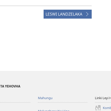
LESWI LANDZELAKA
I TA YEHOVHA
Mahungu
Linki Leyi 
Komb
Malunghana Na Hina