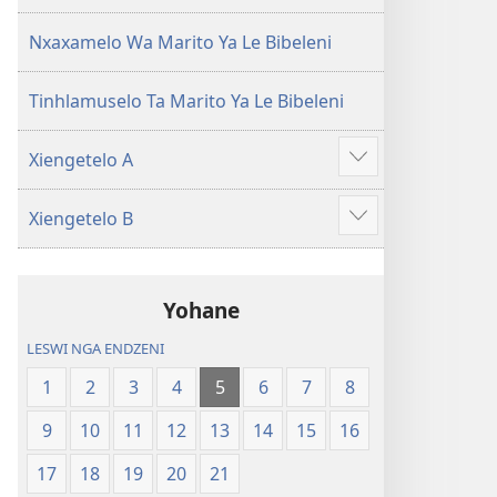
(Leyi
pfuxetiweke
pfuxetiweke
hi
Nxaxamelo Wa Marito Ya Le Bibeleni
hi
2020)
2020)
Tinhlamuselo Ta Marito Ya Le Bibeleni
Xiengetelo A
Show
more
Xiengetelo B
Show
more
Yohane
LESWI NGA ENDZENI
1
2
3
4
5
6
7
8
9
10
11
12
13
14
15
16
17
18
19
20
21