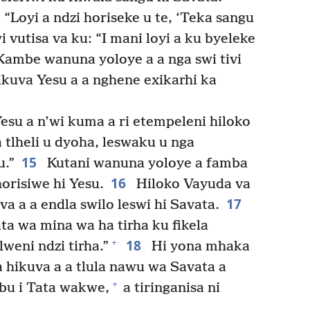
“Loyi a ndzi horiseke u te, ‘Teka sangu
i vutisa va ku: “I mani loyi a ku byeleke
ambe wanuna yoloye a a nga swi tivi
ikuva Yesu a a nghene exikarhi ka
su a n’wi kuma a ri etempeleni hiloko
a tlheli u dyoha, leswaku u nga
15
u.”
Kutani wanuna yoloye a famba
16
orisiwe hi Yesu.
Hiloko Vayuda va
17
a a a endla swilo leswi hi Savata.
a wa mina wa ha tirha ku fikela
18
+
weni ndzi tirha.”
Hi yona mhaka
a hikuva a a tlula nawu wa Savata a
+
bu i Tata wakwe,
a tiringanisa ni