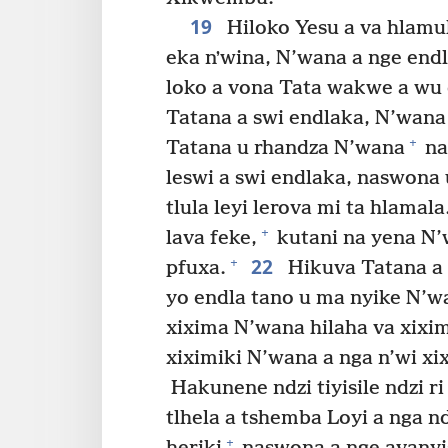
19
Hiloko Yesu a va hlamula
eka nʼwina, N’wana a nge endl
loko a vona Tata wakwe a wu 
Tatana a swi endlaka, N’wana
+
Tatana u rhandza N’wana
na
leswi a swi endlaka, naswona 
tlula leyi lerova mi ta hlamala
+
lava feke,
kutani na yena N’
22
+
pfuxa.
Hikuva Tatana a
yo endla tano u ma nyike N’w
xixima N’wana hilaha va xixi
xiximiki N’wana a nga n’wi xi
Hakunene ndzi tiyisile ndzi ri 
tlhela a tshemba Loyi a nga n
+