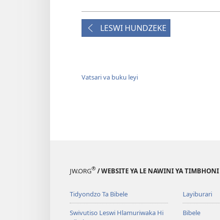
LESWI HUNDZEKE
Vatsari va buku leyi
®
JW.ORG
/ WEBSITE YA LE NAWINI YA TIMBHON
Tidyondzo Ta Bibele
Layiburari
Swivutiso Leswi Hlamuriwaka Hi
Bibele