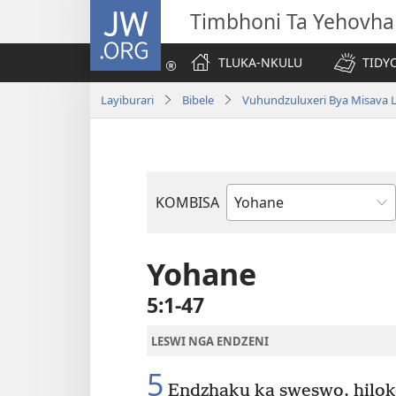
JW.ORG
Timbhoni Ta Yehovha
TLUKA-NKULU
TIDY
Layiburari
Bibele
Vuhundzuluxeri Bya Misava L
KOMBISA
Bible
Book
Yohane
5:1-47
LESWI NGA ENDZENI
5
Endzhaku ka sweswo, hilok