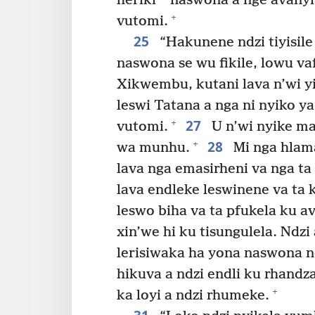
heriki
naswona a nge avanyi
+
vutomi.
25
“Hakunene ndzi tiyisile 
naswona se wu fikile, lowu va
Xikwembu, kutani lava n’wi y
leswi Tatana a nga ni nyiko y
27
+
vutomi.
U n’wi nyike ma
28
+
wa munhu.
Mi nga hlama
lava nga emasirheni va nga ta 
lava endleke leswinene va ta
leswo biha va ta pfukela ku a
xin’we hi ku tisungulela. Ndzi 
lerisiwaka ha yona naswona nd
hikuva a ndzi endli ku rhandz
+
ka loyi a ndzi rhumeke.