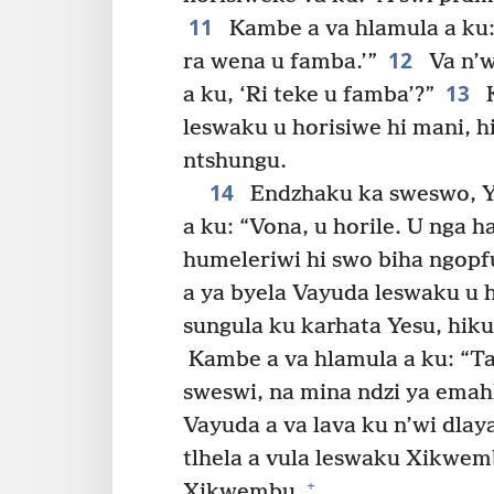
11
Kambe a va hlamula a ku: 
12
ra wena u famba.’”
Va n’w
13
a ku, ‘Ri teke u famba’?”
K
leswaku u horisiwe hi mani, h
ntshungu.
14
Endzhaku ka sweswo, Ye
a ku: “Vona, u horile. U nga h
humeleriwi hi swo biha ngopf
a ya byela Vayuda leswaku u h
sungula ku karhata Yesu, hikuv
Kambe a va hlamula a ku: “Tat
sweswi, na mina ndzi ya emahl
Vayuda a va lava ku n’wi dlay
tlhela a vula leswaku Xikwem
+
Xikwembu.