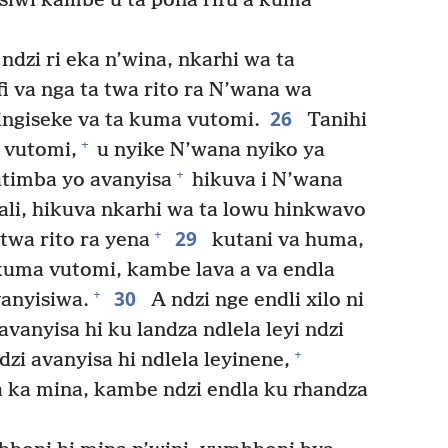
siwi kambe u ta pona rifu a kuma
ndzi ri eka n’wina, nkarhi wa ta
fi va nga ta twa rito ra N’wana wa
26
ingiseke va ta kuma vutomi.
Tanihi
+
a vutomi,
u nyike N’wana nyiko ya
+
timba yo avanyisa
hikuva i N’wana
li, hikuva nkarhi wa ta lowu hinkwavo
29
+
twa rito ra yena
kutani va huma,
 kuma vutomi, kambe lava a va endla
30
+
vanyisiwa.
A ndzi nge endli xilo ni
avanyisa hi ku landza ndlela leyi ndzi
+
zi avanyisa hi ndlela leyinene,
a ka mina, kambe ndzi endla ku rhandza