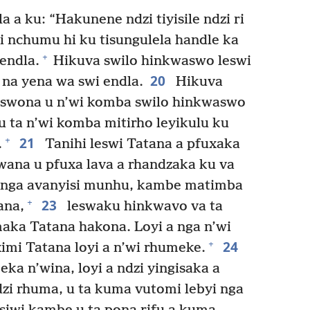
 a ku: “Hakunene ndzi tiyisile ndzi ri
i nchumu hi ku tisungulela handle ka
+
endla.
Hikuva swilo hinkwaswo leswi
20
 na yena wa swi endla.
Hikuva
swona u n’wi komba swilo hinkwaswo
u ta n’wi komba mitirho leyikulu ku
21
+
.
Tanihi leswi Tatana a pfuxaka
wana u pfuxa lava a rhandzaka ku va
 nga avanyisi munhu, kambe matimba
23
+
ana,
leswaku hinkwavo va ta
maka Tatana hakona. Loyi a nga n’wi
24
+
ximi Tatana loyi a n’wi rhumeke.
eka n’wina, loyi a ndzi yingisaka a
dzi rhuma, u ta kuma vutomi lebyi nga