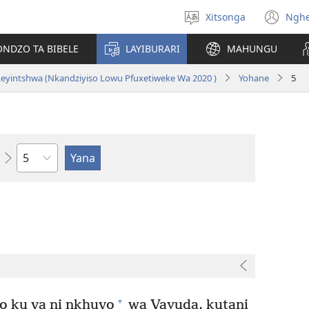
Xitsonga
Ngh
Hlawula
(op
ririmi
ne
ONDZO TA BIBELE
LAYIBURARI
MAHUNGU
wi
eyintshwa (Nkandziyiso Lowu Pfuxetiweke Wa 2020 )
Yohane
5
Ndzima
+
o ku va ni nkhuvo
wa Vayuda, kutani