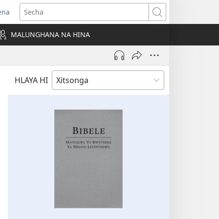
ena
ens
Secha
w
MALUNGHANA NA HINA
ndow)
HLAYA HI