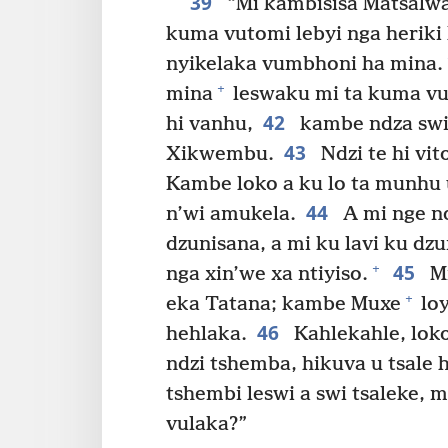
39
“Mi kambisisa Matsalw
kuma vutomi lebyi nga heriki
nyikelaka vumbhoni ha mina.
+
mina
leswaku mi ta kuma vu
42
hi vanhu,
kambe ndza swi 
43
Xikwembu.
Ndzi te hi vit
Kambe loko a ku lo ta munhu u
44
n’wi amukela.
A mi nge nd
dzunisana, a mi ku lavi ku d
45
+
nga xin’we xa ntiyiso.
Mi
+
eka Tatana; kambe Muxe
loy
46
hehlaka.
Kahlekahle, loko
ndzi tshemba, hikuva u tsale 
tshembi leswi a swi tsaleke, m
vulaka?”