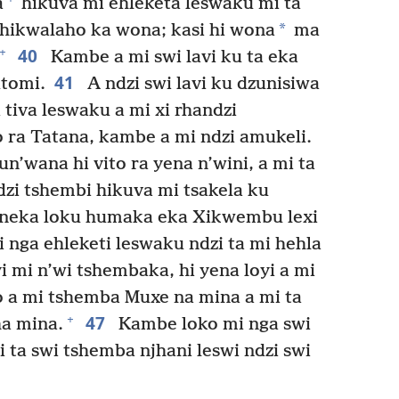
a
hikuva mi ehleketa leswaku mi ta
*
 hikwalaho ka wona; kasi hi wona
ma
40
+
Kambe a mi swi lavi ku ta eka
41
tomi.
A ndzi swi lavi ku dzunisiwa
tiva leswaku a mi xi rhandzi
o ra Tatana, kambe a mi ndzi amukeli.
n’wana hi vito ra yena n’wini, a mi ta
zi tshembi hikuva mi tsakela ku
zuneka loku humaka eka Xikwembu lexi
 nga ehleketi leswaku ndzi ta mi hehla
i mi n’wi tshembaka, hi yena loyi a mi
 a mi tshemba Muxe na mina a mi ta
47
+
ha mina.
Kambe loko mi nga swi
i ta swi tshemba njhani leswi ndzi swi