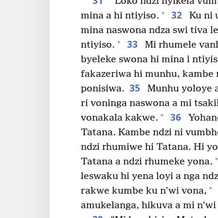
31
“Loko ndzi nyikela vum
32
+
mina a hi ntiyiso.
Ku ni 
mina naswona ndza swi tiva le
33
+
ntiyiso.
Mi rhumele vanh
byeleke swona hi mina i ntiyis
fakazeriwa hi munhu, kambe n
35
ponisiwa.
Munhu yoloye a a
ri voninga naswona a mi tsak
36
+
vonakala kakwe.
Yohane
Tatana. Kambe ndzi ni vumbh
ndzi rhumiwe hi Tatana. Hi yo
+
Tatana a ndzi rhumeke yona.
leswaku hi yena loyi a nga nd
+
rakwe kumbe ku n’wi vona,
amukelanga, hikuva a mi n’wi