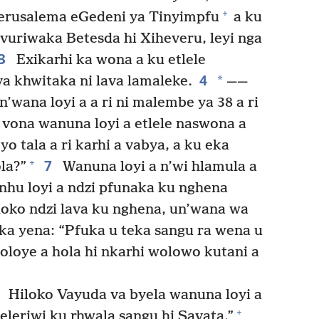
+
rusalema eGedeni ya Tinyimpfu
a ku
 vuriwaka Betesda hi Xiheveru, leyi nga
3
Exikarhi ka wona a ku etlele
4
*
va khwitaka ni lava lamaleke.
——
’wana loyi a a ri ni malembe ya 38 a ri
vona wanuna loyi a etlele naswona a
o tala a ri karhi a vabya, a ku eka
7
+
la?”
Wanuna loyi a n’wi hlamula a
hu loyi a ndzi pfunaka ku nghena
loko ndzi lava ku nghena, un’wana wa
ka yena: “Pfuka u teka sangu ra wena u
loye a hola hi nkarhi wolowo kutani a
0
Hiloko Vayuda va byela wanuna loyi a
+
eleriwi ku rhwala sangu hi Savata.”