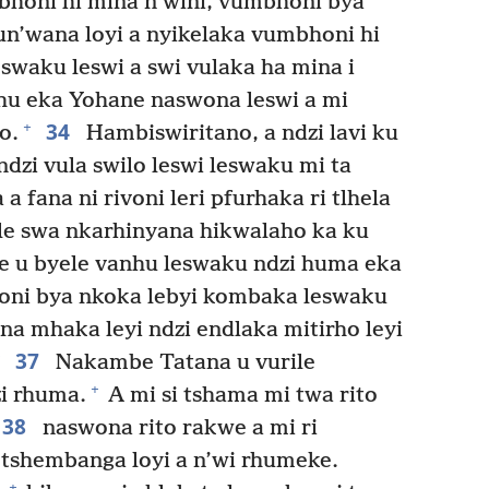
bhoni hi mina n’wini, vumbhoni bya
un’wana loyi a nyikelaka vumbhoni hi
swaku leswi a swi vulaka ha mina i
u eka Yohane naswona leswi a mi
34
+
o.
Hambiswiritano, a ndzi lavi ku
dzi vula swilo leswi leswaku mi ta
 fana ni rivoni leri pfurhaka ri tlhela
ile swa nkarhinyana hikwalaho ka ku
 u byele vanhu leswaku ndzi huma eka
oni bya nkoka lebyi kombaka leswaku
na mhaka leyi ndzi endlaka mitirho leyi
37
Nakambe Tatana u vurile
+
zi rhuma.
A mi si tshama mi twa rito
38
naswona rito rakwe a mi ri
 tshembanga loyi a n’wi rhumeke.
+