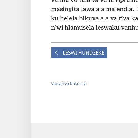
vanhu vo tala va ve ni ripfum
masingita lawa a a ma endla.
ku helela hikuva a a va tiva k
n’wi hlamusela leswaku vanhu 
LESWI HUNDZEKE
Vatsari va buku leyi