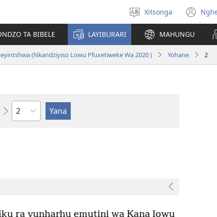
Xitsonga
Ngh
Hlawula
(op
ririmi
ne
ONDZO TA BIBELE
LAYIBURARI
MAHUNGU
wi
eyintshwa (Nkandziyiso Lowu Pfuxetiweke Wa 2020 )
Yohane
2
Ndzima
siku ra vunharhu emutini wa Kana lowu