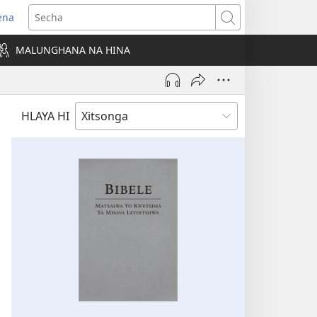
ena
ens
Secha
w
MALUNGHANA NA HINA
ndow)
HLAYA HI