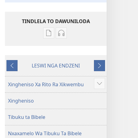
TINDLELA TO DAWUNILODA
Tindlela
Tindlela
to
to
dawuniloda
dawuniloda
minkandziyiso
leswi
LESWI NGA ENDZENI
ya
rhekhodiweke
LESWI
LESWI
elektroniki
Bibele
HUNDZEKE
LANDZELAKA
Bibele
—
Xingheniso Xa Rito Ra Xikwembu
Show
—
Matsalwa
more
Matsalwa
Yo
Xingheniso
Yo
Kwetsima
Kwetsima
Ya
Tibuku ta Bibele
Ya
Misava
Misava
Leyintshwa
Leyintshwa
(Leyi
Nxaxamelo Wa Tibuku Ta Bibele