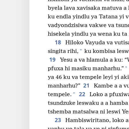
byela lava xavisaka matuva a 
ku endla yindlu ya Tatana yi 
vadyondzisiwa vakwe va tsund
hisekela yindlu ya wena ku ta 
18
Hiloko Vayuda va vutisa
+
singita rihi,
ku kombisa leswa
19
Yesu a va hlamula a ku: “W
+
pfuxa hi masiku manharhu.”
ya 46 ku va tempele leyi yi ak
21
manharhu?”
Kambe a a vu
22
+
tempele.
Loko a pfuxiwa
tsundzuke leswaku a a hamba 
tshemba matsalwa ni leswi Yes
23
Hambiswiritano, loko a