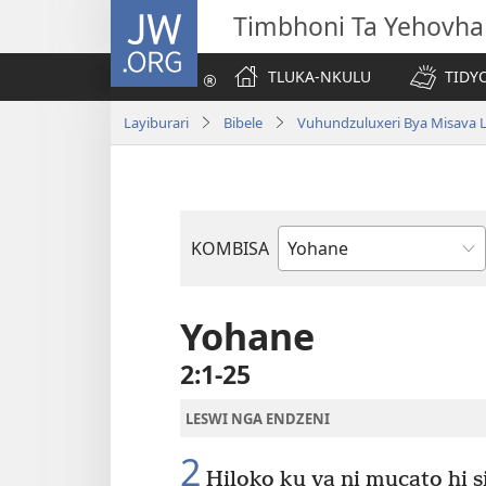
JW.ORG
Timbhoni Ta Yehovha
TLUKA-NKULU
TIDY
Layiburari
Bibele
Vuhundzuluxeri Bya Misava L
KOMBISA
Bible
Book
Yohane
2:1-25
LESWI NGA ENDZENI
2
Hiloko ku va ni mucato hi 