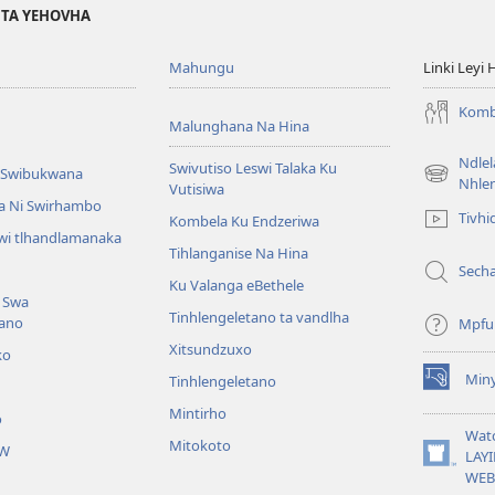
I TA YEHOVHA
Mahungu
Linki Leyi 
Komb
Malunghana Na Hina
Ndle
Swivutiso Leswi Talaka Ku
i Swibukwana
(opens
Nhle
Vutisiwa
new
a Ni Swirhambo
Tivhi
Kombela Ku Endzeriwa
window)
swi tlhandlamanaka
Tihlanganise Na Hina
Sech
Ku Valanga eBethele
 Swa
Tinhlengeletano ta vandlha
tano
Mpfu
Xitsundzuxo
ko
Miny
Tinhlengeletano
(opens
new
Mintirho
o
window)
Wat
Mitokoto
JW
LAYI
(opens
WEB
new