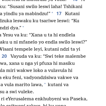
ku: “Susani swilo leswi laha! Tshikani
17
+
va yindlu ya mabindzu!”
Kutani
zuka leswaku ku tsariwe leswi: “Ku
+
ndzi dya.”
 Yesu va ku: “Xana u ta hi endlela
ku u ni mfanelo yo endla swilo leswi?”
isani tempele leyi, kutani ndzi ta yi
20
Vayuda va ku: “Swi teke malembe
iwa, xana u nga yi pfuxa hi masiku
la miri wakwe loko a vulavula hi
 eku feni, vadyondzisiwa vakwe va
+
a vula marito lawa,
kutani va
u a swi vuleke.
 ri eYerusalema enkhubyeni wa Paseka,