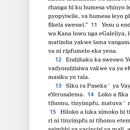
rhanga hi ku humesa vhinyo l
pyopyiwile, va humesa leyo p
11
fikela sweswi.”
Yesu u end
wa Kana lowu nga eGaleliya, l
matimba yakwe lama vangam
va ni ripfumelo eka yena.
12
Endzhaku ka sweswo Y
vadyondzisiwa vakwe va ya 
masiku yo tala.
13
+
Siku ra Paseka
ya Vayu
14
eYerusalema.
Loko a fika
+
tihomu, tinyimpfu, matuva
n
15
Hiloko a luka ximoko hi t
ri ni tinyimpfu ni tihomu etem
nsimbhi ya vacincisi va mali, 