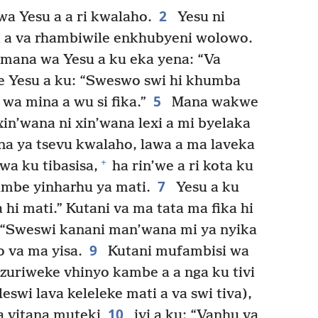
2
a Yesu a a ri kwalaho.
Yesu ni
 a va rhambiwile enkhubyeni wolowo.
 mana wa Yesu a ku eka yena: “Va
Yesu a ku: “Sweswo swi hi khumba
5
wa mina a wu si fika.”
Mana wakwe
 xin’wana ni xin’wana lexi a mi byelaka
a ya tsevu kwalaho, lawa a ma laveka
+
wa ku tibasisa,
ha rin’we a ri kota ku
7
mbe yinharhu ya mati.
Yesu a ku
i mati.” Kutani va ma tata ma fika hi
 “Sweswi kanani man’wana mi ya nyika
9
 va ma yisa.
Kutani mufambisi wa
uriweke vhinyo kambe a a nga ku tivi
swi lava keleleke mati a va swi tiva),
10
a vitana muteki
ivi a ku: “Vanhu va