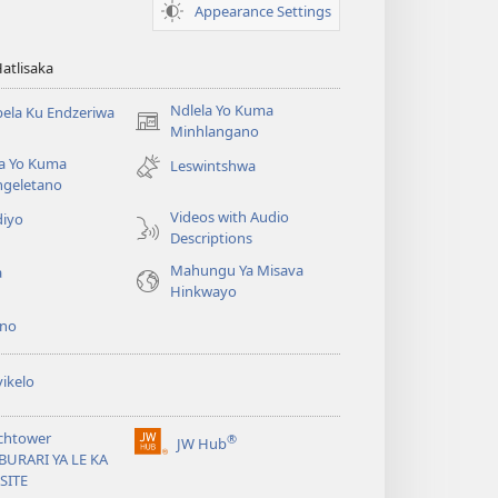
Appearance Settings
Hatlisaka
Ndlela Yo Kuma
ela Ku Endzeriwa
(opens
Minhlangano
new
la Yo Kuma
Leswintshwa
window)
ngeletano
Videos with Audio
diyo
Descriptions
Mahungu Ya Misava
a
Hinkwayo
no
ikelo
chtower
®
JW Hub
(opens
BURARI YA LE KA
new
SITE
window)