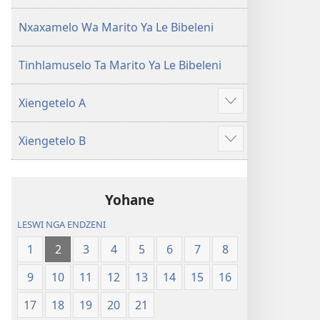
(Leyi
pfuxetiweke
pfuxetiweke
hi
Nxaxamelo Wa Marito Ya Le Bibeleni
hi
2020)
2020)
Tinhlamuselo Ta Marito Ya Le Bibeleni
Xiengetelo A
Show
more
Xiengetelo B
Show
more
Yohane
LESWI NGA ENDZENI
1
2
3
4
5
6
7
8
9
10
11
12
13
14
15
16
17
18
19
20
21