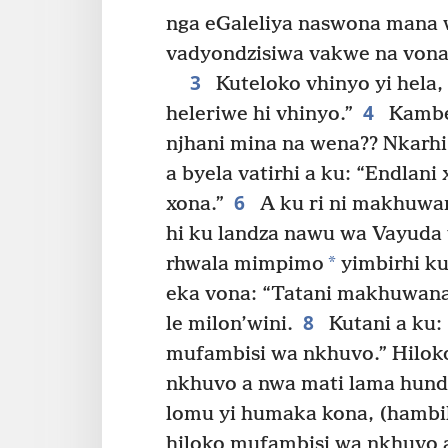
nga eGaleliya naswona mana w
vadyondzisiwa vakwe na vona
3
Kuteloko vhinyo yi hela,
4
heleriwe hi vhinyo.”
Kambe 
njhani mina na wena?? Nkarhi 
a byela vatirhi a ku: “Endlani
6
xona.”
A ku ri ni makhuwan
hi ku landza nawu wa Vayuda 
*
rhwala mimpimo
yimbirhi ku
eka vona: “Tatani makhuwana h
8
le milon’wini.
Kutani a ku:
mufambisi wa nkhuvo.” Hiloko
nkhuvo a nwa mati lama hundz
lomu yi humaka kona, (hambile
hiloko mufambisi wa nkhuvo 