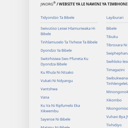
®
JW.ORG
/ WEBSITE YA LE NAWINI YA TIMBHON
Tidyondzo Ta Bibele
Layiburari
Swivutiso Leswi Hlamuriwaka Hi
Bibele
Bibele
Tibuku
Tinhlamuselo Ta Tivhese Ta Bibele
Tibroxara N
Dyondzo Ya Bibele
Swiphephan
Switirhisiwa Swo Pfuneta Ku
Swihloko le
Dyondza Bibele
Timagazini
Ku Rhula Ni Ntsako
Swibukwana
Vukati Ni Ndyangu
Tinhlengele
Vantshwa
Minongono
Vana
Xikombo
Ku Va Ni Ripfumelo Eka
Nkongomis
Xikwembu
Vuhaxi Bya 
Sayense Ni Bibele
Tivhidiyo
Matimu Ni Bibele