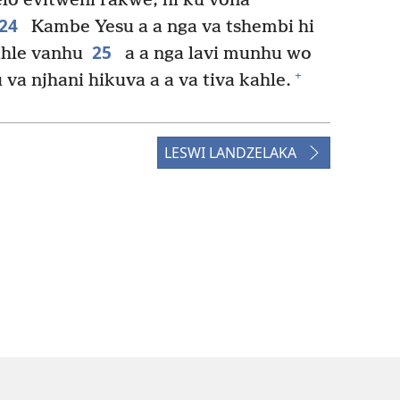
elo evitweni rakwe, hi ku vona
24
Kambe Yesu a a nga va tshembi hi
25
ahle vanhu
a a nga lavi munhu wo
+
va njhani hikuva a a va tiva kahle.
LESWI LANDZELAKA