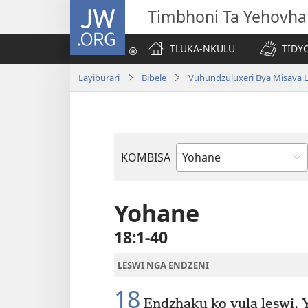
JW.ORG
Timbhoni Ta Yehovha
TLUKA-NKULU
TIDY
Layiburari
Bibele
Vuhundzuluxeri Bya Misava L
KOMBISA
Bible
Book
Yohane
18:1-40
LESWI NGA ENDZENI
18
Endzhaku ko vula leswi, 