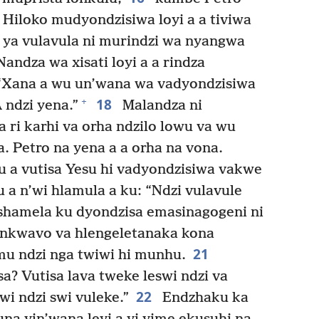
 Hiloko mudyondzisiwa loyi a a tiviwa
a ya vulavula ni murindzi wa nyangwa
andza wa xisati loyi a a rindza
 “Xana a wu un’wana wa vadyondzisiwa
18
+
 ndzi yena.”
Malandza ni
 ri karhi va orha ndzilo lowu va wu
a. Petro na yena a a orha na vona.
u a vutisa Yesu hi vadyondzisiwa vakwe
 a n’wi hlamula a ku: “Ndzi vulavule
shamela ku dyondzisa emasinagogeni ni
inkwavo va hlengeletanaka kona
21
u ndzi nga twiwi hi munhu.
sa? Vutisa lava tweke leswi ndzi va
22
wi ndzi swi vuleke.”
Endzhaku ka