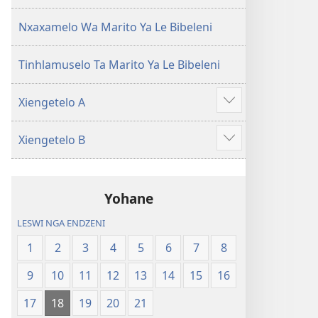
(Leyi
pfuxetiweke
pfuxetiweke
hi
Nxaxamelo Wa Marito Ya Le Bibeleni
hi
2020)
2020)
Tinhlamuselo Ta Marito Ya Le Bibeleni
Xiengetelo A
Show
more
Xiengetelo B
Show
more
Yohane
LESWI NGA ENDZENI
1
2
3
4
5
6
7
8
9
10
11
12
13
14
15
16
17
18
19
20
21