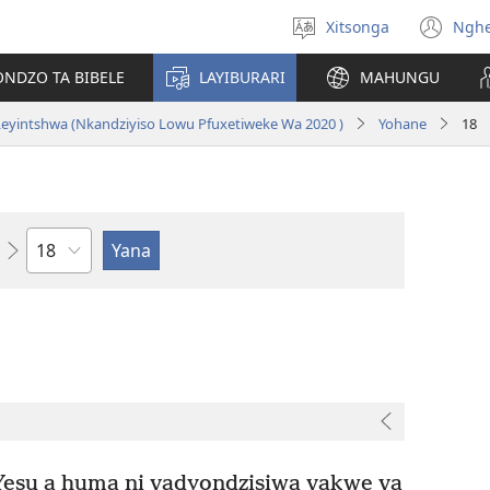
Xitsonga
Ngh
Hlawula
(op
ririmi
ne
ONDZO TA BIBELE
LAYIBURARI
MAHUNGU
wi
eyintshwa (Nkandziyiso Lowu Pfuxetiweke Wa 2020 )
Yohane
18
Ndzima
Yesu a huma ni vadyondzisiwa vakwe va