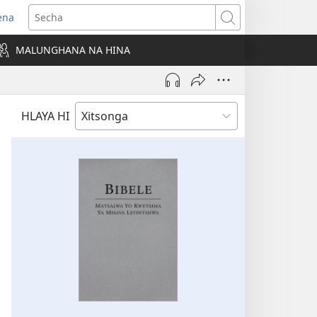
ena
ens
Secha
w
MALUNGHANA NA HINA
ndow)
HLAYA HI