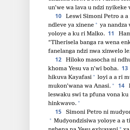
un’we wa lava u ndzi nyikeke 
10
Leswi Simoni Petro a a r
+
ndleve ya xinene
ya nandza 
11
yoloye a ku ri Malko.
Hamb
“Tlherisela banga ra wena e
fanelanga ndzi nwa xinwelo le
12
Hiloko masocha ni ndhu
13
khoma Yesu va n’wi boha.
+
hikuva Kayafasi
loyi a a ri 
14
+
mukon’wana wa Anasi.
leswaku swi ta pfuna vona ku
+
hinkwavo.
15
Simoni Petro ni mudyon
+
Mudyondzisiwa yoloye a a ti
*
nghena na Yesu exivaveni
xa