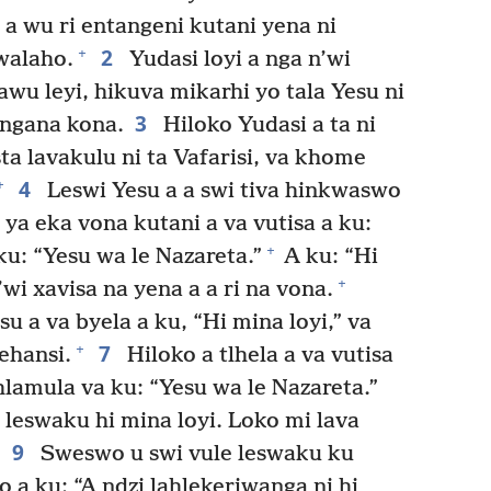
a wu ri entangeni kutani yena ni
2
+
walaho.
Yudasi loyi a nga n’wi
hawu leyi, hikuva mikarhi yo tala Yesu ni
3
angana kona.
Hiloko Yudasi a ta ni
ta lavakulu ni ta Vafarisi, va khome
4
+
Leswi Yesu a a swi tiva hinkwaswo
a ya eka vona kutani a va vutisa a ku:
+
u: “Yesu wa le Nazareta.”
A ku: “Hi
+
’wi xavisa na yena a a ri na vona.
 a va byela a ku, “Hi mina loyi,” va
7
+
ehansi.
Hiloko a tlhela a va vutisa
hlamula va ku: “Yesu wa le Nazareta.”
 leswaku hi mina loyi. Loko mi lava
9
”
Sweswo u swi vule leswaku ku
o a ku: “A ndzi lahlekeriwanga ni hi