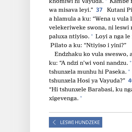
khomiwi hi Vayuda.
Kambe n
37
wa misava leyi.”
Kutani Pi
a hlamula a ku: “Wena u vula 
velekeriweke swona, ni leswi 
+
paluxa ntiyiso.
Loyi a nga le 
Pilato a ku: “Ntiyiso i yini?”
Endzhaku ko vula sweswo, a 
+
ku: “A ndzi n’wi voni nandzu.
+
tshunxela munhu hi Paseka.
tshunxela Hosi ya Vayuda?”
“Hi tshunxele Barabasi, ku nga
+
xigevenga.
LESWI HUNDZEKE