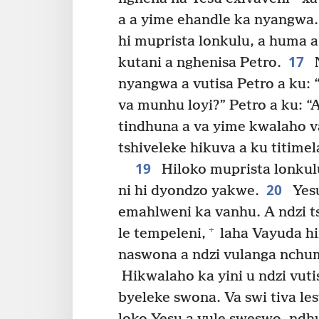
a a yime ehandle ka nyangwa.
hi muprista lonkulu, a huma 
17
kutani a nghenisa Petro.
N
nyangwa a vutisa Petro a ku:
va munhu loyi?” Petro a ku: “A
tindhuna a va yime kwalaho va
tshiveleke hikuva a ku titimel
19
Hiloko muprista lonkul
20
ni hi dyondzo yakwe.
Yesu
emahlweni ka vanhu. A ndzi t
+
le tempeleni,
laha Vayuda h
naswona a ndzi vulanga nchum
Hikwalaho ka yini u ndzi vuti
byeleke swona. Va swi tiva les