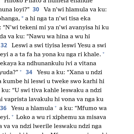
9
Hiloko Pilato a humela ehandle
30
nuna loyi?”
Va n’wi hlamula va ku:
*
ohanga,
a hi nga ta n’wi tisa eka
 “N’wi tekeni mi ya n’wi avanyisa hi ku
a va ku: “Nawu wa hina a wu hi
32
Leswi a swi tiyisa leswi Yesu a swi
+
eyi a a ta fa ha yona ku nga ri khale.
a ekaya ka ndhunankulu ivi a vitana
34
+
ayuda?”
Yesu a ku: “Xana u ndzi
va kumbe hi leswi u tweke swo karhi hi
 ku: “U swi tiva kahle leswaku a ndzi
 vaprista lavakulu hi vona va nga ku
36
+
Yesu a hlamula
a ku: “Mfumo wa
+
eyi.
Loko a wu ri xiphemu xa misava
ta va va ndzi lwerile leswaku ndzi nga