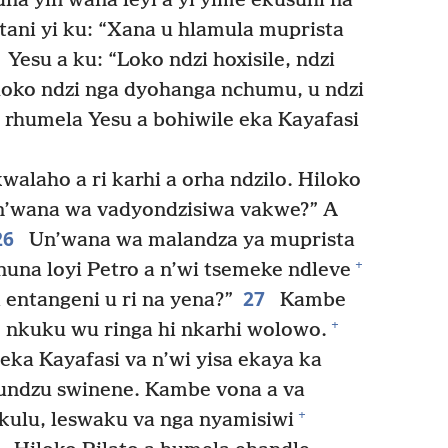
na yin’wana leyi a yi yime ekusuhi na
ani yi ku: “Xana u hlamula muprista
Yesu a ku: “Loko ndzi hoxisile, ndzi
loko ndzi nga dyohanga nchumu, u ndzi
 rhumela Yesu a bohiwile eka Kayafasi
walaho a ri karhi a orha ndzilo. Hiloko
un’wana wa vadyondzisiwa vakwe?” A
26
Un’wana wa malandza ya muprista
+
anuna loyi Petro a n’wi tsemeke ndleve
27
 entangeni u ri na yena?”
Kambe
+
ko nkuku wu ringa hi nkarhi wolowo.
eka Kayafasi va n’wi yisa ekaya ka
undzu swinene. Kambe vona a va
+
ulu, leswaku va nga nyamisiwi