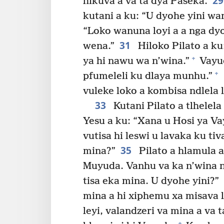
2
hikuva a va ta dya Paseka.
kutani a ku: “U dyohe yini wa
“Loko wanuna loyi a a nga dy
31
wena.”
Hiloko Pilato a ku:
+
ya hi nawu wa n’wina.”
Vayud
+
pfumeleli ku dlaya munhu.”
vuleke loko a kombisa ndlela l
33
Kutani Pilato a tlhelel
Yesu a ku: “Xana u Hosi ya V
vutisa hi leswi u lavaka ku ti
35
mina?”
Pilato a hlamula a
Muyuda. Vanhu va ka n’wina ni
tisa eka mina. U dyohe yini?”
mina a hi xiphemu xa misava l
leyi, valandzeri va mina a va 
+