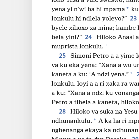
loko Yesu a vule sweswo, ndhu
+
yena yi n’wi ba hi mpama
kut
23
lonkulu hi ndlela yoleyo?”
byele xihoxo xa mina; kambe 
24
bela yini?”
Hiloko Anasi a
+
muprista lonkulu.
25
Simoni Petro a a yime k
va ku eka yena: “Xana a wu 
+
kaneta a ku: “A ndzi yena.”
lonkulu, loyi a a ri xaka ra w
a ku: “Xana a ndzi ku vonanga
Petro a tlhela a kaneta, hilo
28
Hiloko va suka na Yesu 
+
ndhunankulu.
A ka ha ri mp
nghenanga ekaya ka ndhunank