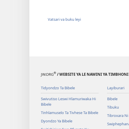
Vatsari va buku leyi
®
JW.ORG
/ WEBSITE YA LE NAWINI YA TIMBHON
Tidyondzo Ta Bibele
Layiburari
Swivutiso Leswi Hlamuriwaka Hi
Bibele
Bibele
Tibuku
Tinhlamuselo Ta Tivhese Ta Bibele
Tibroxara N
Dyondzo Ya Bibele
Swiphephan