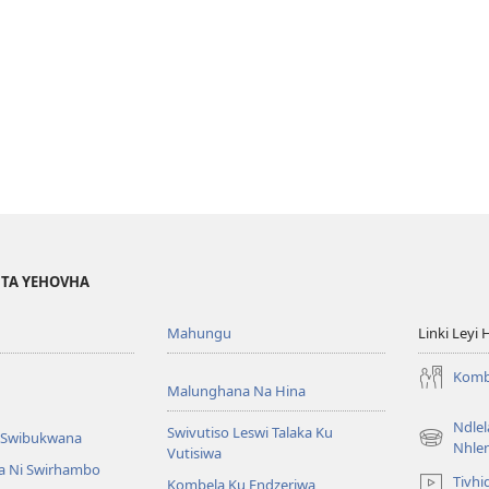
I TA YEHOVHA
Mahungu
Linki Leyi 
Komb
Malunghana Na Hina
Ndle
Swivutiso Leswi Talaka Ku
i Swibukwana
(opens
Nhle
Vutisiwa
new
a Ni Swirhambo
Tivhi
Kombela Ku Endzeriwa
window)