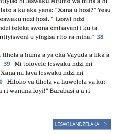
tiyiso hi leswaku Mfumo wa mina a hi
lato a ku eka yena: “Xana u hosi?” Yesu
+
leswaku ndzi hosi.
Leswi ndzi
ndzi teleke swona emisaveni i ku ta
38
ntiyisweni u yingisa rito ra mina.”
tlhela a huma a ya eka Vayuda a fika a
39
Mi tolovele leswaku ndzi mi
Xana mi lava leswaku ndzi mi
40
Hiloko va tlhela va huwelela va ku:
 ri wanuna loyi!” Barabasi a a ri
LESWI LANDZELAKA