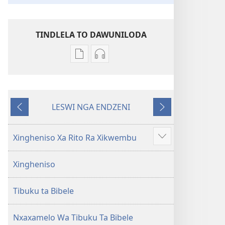
TINDLELA TO DAWUNILODA
Tindlela
Tindlela
to
to
dawuniloda
dawuniloda
minkandziyiso
leswi
LESWI NGA ENDZENI
ya
rhekhodiweke
LESWI
LESWI
elektroniki
Bibele
HUNDZEKE
LANDZELAKA
Bibele
—
Xingheniso Xa Rito Ra Xikwembu
Show
—
Matsalwa
more
Matsalwa
Yo
Xingheniso
Yo
Kwetsima
Kwetsima
Ya
Tibuku ta Bibele
Ya
Misava
Misava
Leyintshwa
Leyintshwa
(Leyi
Nxaxamelo Wa Tibuku Ta Bibele