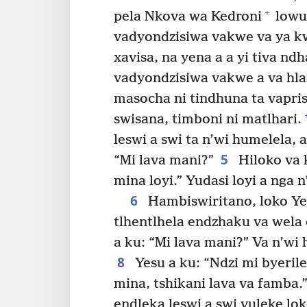
+
pela Nkova wa Kedroni
lowu 
vadyondzisiwa vakwe va ya k
xavisa, na yena a a yi tiva nd
vadyondzisiwa vakwe a va hl
masocha ni tindhuna ta vapris
swisana, timboni ni matlhari.
leswi a swi ta n’wi humelela, 
5
“Mi lava mani?”
Hiloko va k
mina loyi.” Yudasi loyi a nga n
6
Hambiswiritano, loko Yesu
tlhentlhela endzhaku va wela 
a ku: “Mi lava mani?” Va n’wi 
8
Yesu a ku: “Ndzi mi byerile
mina, tshikani lava va famba.
endleka leswi a swi vuleke lok