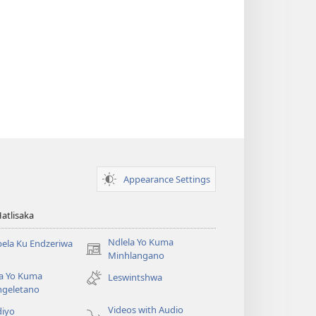
Appearance Settings
Hatlisaka
Ndlela Yo Kuma
ela Ku Endzeriwa
(opens
Minhlangano
new
la Yo Kuma
Leswintshwa
window)
ngeletano
Videos with Audio
diyo