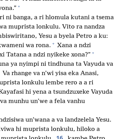
+
vona.”
i ni banga, a ri hlomula kutani a tsema
wa muprista lonkulu. Vito ra nandza
iswiritano, Yesu a byela Petro a ku:
+
nkwameni wa rona.
Xana a ndzi
+
xi Tatana a ndzi nyikeke xona?”
na ya nyimpi ni tindhuna ta Vayuda va
Va rhange va n’wi yisa eka Anasi,
muprista lonkulu lembe rero a a ri
Kayafasi hi yena a tsundzuxeke Vayuda
 va munhu un’we a fela vanhu
dzisiwa un’wana a va landzelela Yesu.
viwa hi muprista lonkulu, hiloko a
16
 muprista lonkulu,
kambe Petro